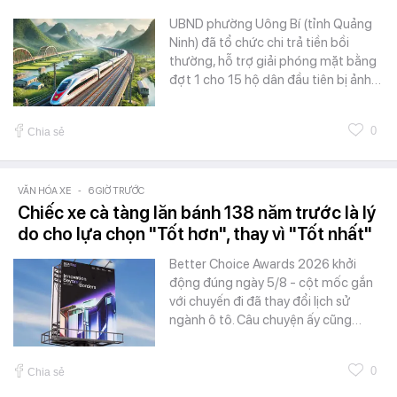
UBND phường Uông Bí (tỉnh Quảng
Ninh) đã tổ chức chi trả tiền bồi
thường, hỗ trợ giải phóng mặt bằng
đợt 1 cho 15 hộ dân đầu tiên bị ảnh…
0
Chia sẻ
VĂN HÓA XE
-
6 GIỜ TRƯỚC
Chiếc xe cà tàng lăn bánh 138 năm trước là lý
do cho lựa chọn "Tốt hơn", thay vì "Tốt nhất"
Better Choice Awards 2026 khởi
động đúng ngày 5/8 - cột mốc gắn
với chuyến đi đã thay đổi lịch sử
ngành ô tô. Câu chuyện ấy cũng…
0
Chia sẻ