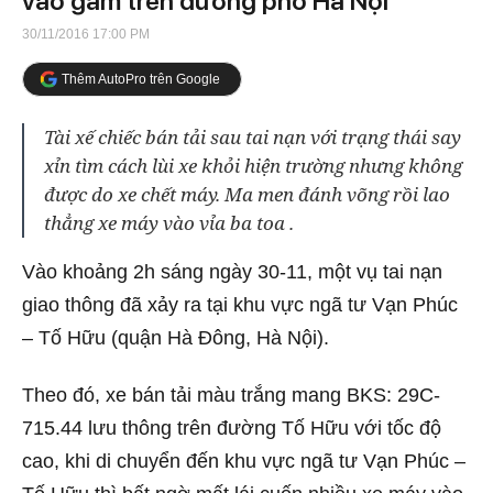
vào gầm trên đường phố Hà Nội
30/11/2016 17:00 PM
Thêm AutoPro trên Google
Tài xế chiếc bán tải sau tai nạn với trạng thái say
xỉn tìm cách lùi xe khỏi hiện trường nhưng không
được do xe chết máy. Ma men đánh võng rồi lao
thẳng xe máy vào vỉa ba toa .
Vào khoảng 2h sáng ngày 30-11, một vụ tai nạn
giao thông đã xảy ra tại khu vực ngã tư Vạn Phúc
– Tố Hữu (quận Hà Đông, Hà Nội).
Theo đó, xe bán tải màu trắng mang BKS: 29C-
715.44 lưu thông trên đường Tố Hữu với tốc độ
cao, khi di chuyển đến khu vực ngã tư Vạn Phúc –