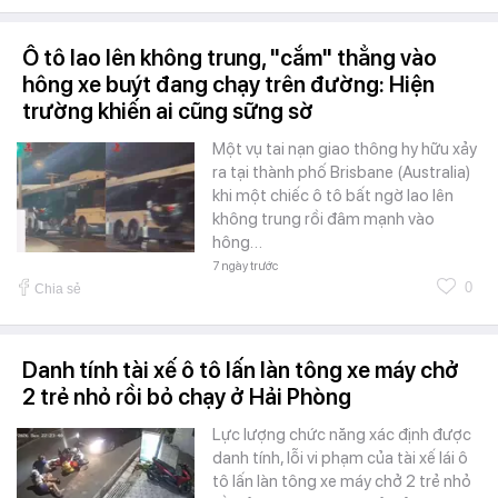
Ô tô lao lên không trung, "cắm" thẳng vào
hông xe buýt đang chạy trên đường: Hiện
trường khiến ai cũng sững sờ
Một vụ tai nạn giao thông hy hữu xảy
ra tại thành phố Brisbane (Australia)
khi một chiếc ô tô bất ngờ lao lên
không trung rồi đâm mạnh vào
hông…
7 ngày trước
0
Chia sẻ
Danh tính tài xế ô tô lấn làn tông xe máy chở
2 trẻ nhỏ rồi bỏ chạy ở Hải Phòng
Lực lượng chức năng xác định được
danh tính, lỗi vi phạm của tài xế lái ô
tô lấn làn tông xe máy chở 2 trẻ nhỏ