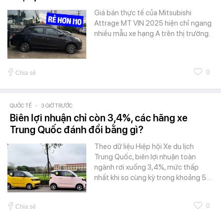
Giá bán thực tế của Mitsubishi
Attrage MT VIN 2025 hiện chỉ ngang
nhiều mẫu xe hạng A trên thị trường.
0
Chia sẻ
QUỐC TẾ
-
3 GIỜ TRƯỚC
Biên lợi nhuận chỉ còn 3,4%, các hãng xe
Trung Quốc đánh đổi bằng gì?
Theo dữ liệu Hiệp hội Xe du lịch
Trung Quốc, biên lợi nhuận toàn
ngành rơi xuống 3,4%, mức thấp
nhất khi so cùng kỳ trong khoảng 5…
0
Chia sẻ