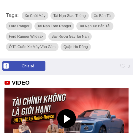
Tags:
Xe Chết Máy
Tai Nạn Giao Thông
Xe Bán Tải
Ford Ranger
Tai Nạn Ford Ranger
Tai Nạn Xe Bán Tải
Ford Ranger Wildtrak
Say Rượu Gây Tai Nạn
Ô Tô Cuốn Xe Máy Vào Gầm
Quận Hà Đông
Chia sẻ
0
VIDEO