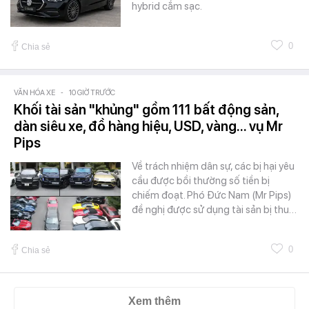
hybrid cắm sạc.
0
Chia sẻ
VĂN HÓA XE
-
10 GIỜ TRƯỚC
Khối tài sản "khủng" gồm 111 bất động sản,
dàn siêu xe, đồ hàng hiệu, USD, vàng... vụ Mr
Pips
Về trách nhiệm dân sự, các bị hại yêu
cầu được bồi thường số tiền bị
chiếm đoạt. Phó Đức Nam (Mr Pips)
đề nghị được sử dụng tài sản bị thu…
0
Chia sẻ
Xem thêm