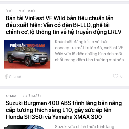
Ô TÔ
-
7 GIỜ TRƯỚC
Bán tải VinFast VF Wild bản tiêu chuẩn lần
đầu xuất hiện: Vẫn có đèn Bi-LED, ghế lái
chỉnh cơ, lộ thông tin về hệ truyền động EREV
Khác biệt đáng kể so với bản
concept ra mắt trước đó, VinFast VF
Wild vừa lộ diện những hình ảnh mới
nhất mang đậm tính thương mại hóa.
0
Chia sẻ
XE MÁY
-
7 GIỜ TRƯỚC
Suzuki Burgman 400 ABS trình làng bản nâng
cấp tương thích xăng E10, gây sức ép lên
Honda SH350i và Yamaha XMAX 300
Suzuki vừa chính thức trình làng