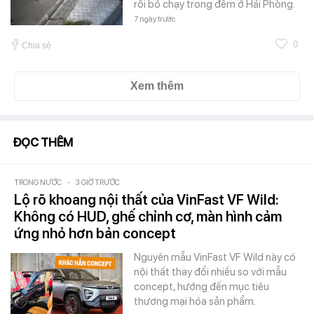
rồi bỏ chạy trong đêm ở Hải Phòng.
7 ngày trước
0
Chia sẻ
Xem thêm
ĐỌC THÊM
TRONG NƯỚC
-
3 GIỜ TRƯỚC
Lộ rõ khoang nội thất của VinFast VF Wild:
Không có HUD, ghế chỉnh cơ, màn hình cảm
ứng nhỏ hơn bản concept
Nguyên mẫu VinFast VF Wild này có
nội thất thay đổi nhiều so với mẫu
concept, hướng đến mục tiêu
thương mại hóa sản phẩm.