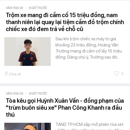
VĂN HÓA XE
-
8 GIỜ TRƯỚC
Trộm xe mang đi cầm cố 15 triệu đồng, nam
thanh niên lại quay lại tiệm cầm đồ trộm chính
chiếc xe đó đem trả về chỗ cũ
Sau khi trộm chiếc xe máy trị giá
khoảng 23 triệu đồng, Hoàng Văn
Trường mang đi cầm cố lấy 15 triệu
đồng. Đáng chú ý, Trường sau đó…
0
Chia sẻ
VĂN HÓA XE
-
9 GIỜ TRƯỚC
Tòa kêu gọi Huỳnh Xuân Vấn - đồng phạm của
"trùm buôn siêu xe" Phan Công Khanh ra đầu
thú
TAND TP.HCM sắp mở phiên tòa xét