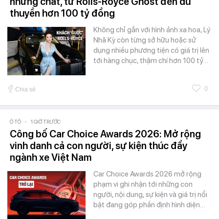
nhưng chất, từ Rolls-Royce Ghost đến du
thuyền hơn 100 tỷ đồng
Không chỉ gắn với hình ảnh xa hoa, Lý
Nhã Kỳ còn từng sở hữu hoặc sử
dụng nhiều phương tiện có giá trị lên
tới hàng chục, thậm chí hơn 100 tỷ…
0
Chia sẻ
Ô TÔ
-
1 GIỜ TRƯỚC
Công bố Car Choice Awards 2026: Mở rộng
vinh danh cả con người, sự kiện thúc đẩy
ngành xe Việt Nam
Car Choice Awards 2026 mở rộng
phạm vi ghi nhận tới những con
người, nội dung, sự kiện và giá trị nổi
bật đang góp phần định hình diện…