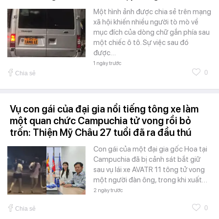
Một hình ảnh được chia sẻ trên mạng
xã hội khiến nhiều người tò mò về
mục đích của dòng chữ gắn phía sau
một chiếc ô tô. Sự việc sau đó
được…
1 ngày trước
0
Chia sẻ
Vụ con gái của đại gia nổi tiếng tông xe làm
một quan chức Campuchia tử vong rồi bỏ
trốn: Thiện Mỹ Châu 27 tuổi đã ra đầu thú
Con gái của một đại gia gốc Hoa tại
Campuchia đã bị cảnh sát bắt giữ
sau vụ lái xe AVATR 11 tông tử vong
một người đàn ông, trong khi xuất…
2 ngày trước
0
Chia sẻ