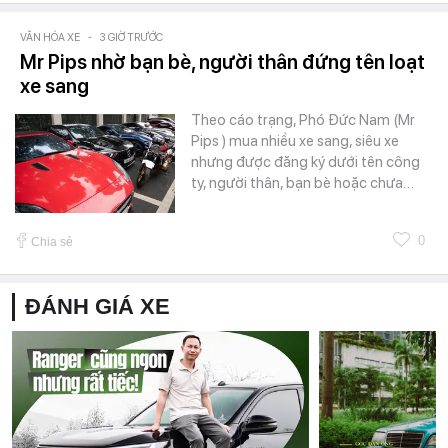
VĂN HÓA XE
-
3 GIỜ TRƯỚC
Mr Pips nhờ bạn bè, người thân đứng tên loạt
xe sang
Theo cáo trạng, Phó Đức Nam (Mr
Pips ) mua nhiều xe sang, siêu xe
nhưng được đăng ký dưới tên công
ty, người thân, bạn bè hoặc chưa…
0
Chia sẻ
ĐÁNH GIÁ XE