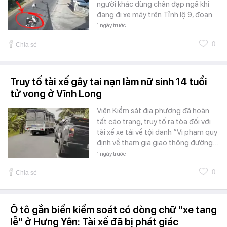
người khác dùng chân đạp ngã khi
đang đi xe máy trên Tỉnh lộ 9, đoạn…
1 ngày trước
0
Chia sẻ
Truy tố tài xế gây tai nạn làm nữ sinh 14 tuổi
tử vong ở Vĩnh Long
Viện Kiểm sát địa phương đã hoàn
tất cáo trạng, truy tố ra tòa đối với
tài xế xe tải về tội danh “Vi phạm quy
định về tham gia giao thông đường…
1 ngày trước
0
Chia sẻ
Ô tô gắn biển kiểm soát có dòng chữ "xe tang
lễ" ở Hưng Yên: Tài xế đã bị phát giác