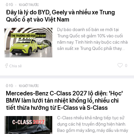
Ô TÔ
-
10 GIỜ TRƯỚC
Đây là lý do BYD, Geely và nhiều xe Trung
Quốc ồ ạt vào Việt Nam
Dự báo doanh số bán xe mới tại
Trung Quốc sẽ giảm 10% vào cuối
năm nay. Tình hình này buộc các nhà
sản xuất xe Trung Quốc phải thay…
0
Chia sẻ
Ô TÔ
-
10 GIỜ TRƯỚC
Mercedes-Benz C-Class 2027 lộ diện: 'Học'
BMW làm lưới tản nhiệt khổng lồ, nhiều chi
tiết thừa hưởng từ E-Class và S-Class
C-Class nhiều khả năng tiếp tục sử
dụng các hệ truyền động hiện hành.
Bao gồm máy xăng, máy dầu và máy