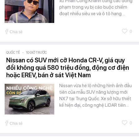
xử Phan Công Khanh cùng các đồng
phạm trong vụ bị cáo buộc chiếm
đoạt nhiều siêu xe và ô tô hạng…
0
Chia sẻ
QUỐC TẾ
-
10 GIỜ TRƯỚC
Nissan có SUV mới cỡ Honda CR-V, giá quy
đổi không quá 580 triệu đồng, động cơ điện
hoặc EREV, bán ở sát Việt Nam
Nissan vừa hé lộ những hình ảnh đầu
tiên của mẫu SUV năng lượng mới
NX7 tại Trung Quốc. Xe sở hữu thiết
kế hiện đại, công nghệ LiDAR tiên…
0
Chia sẻ