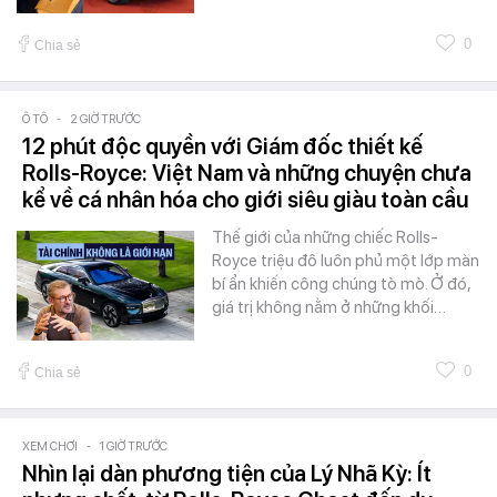
0
Chia sẻ
Ô TÔ
-
2 GIỜ TRƯỚC
12 phút độc quyền với Giám đốc thiết kế
Rolls-Royce: Việt Nam và những chuyện chưa
kể về cá nhân hóa cho giới siêu giàu toàn cầu
Thế giới của những chiếc Rolls-
Royce triệu đô luôn phủ một lớp màn
bí ẩn khiến công chúng tò mò. Ở đó,
giá trị không nằm ở những khối…
0
Chia sẻ
XEM CHƠI
-
1 GIỜ TRƯỚC
Nhìn lại dàn phương tiện của Lý Nhã Kỳ: Ít