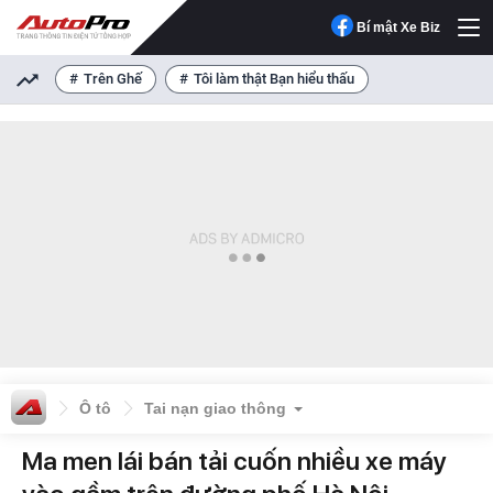
Bí mật Xe Biz
Trên Ghế
Tôi làm thật Bạn hiểu thấu
Ô tô
Tai nạn giao thông
Ma men lái bán tải cuốn nhiều xe máy