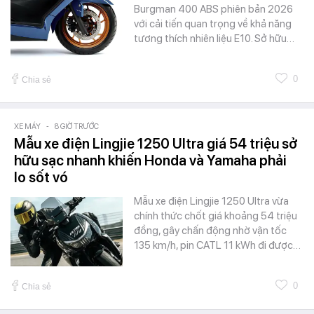
Burgman 400 ABS phiên bản 2026
với cải tiến quan trọng về khả năng
tương thích nhiên liệu E10. Sở hữu…
0
Chia sẻ
XE MÁY
-
8 GIỜ TRƯỚC
Mẫu xe điện Lingjie 1250 Ultra giá 54 triệu sở
hữu sạc nhanh khiến Honda và Yamaha phải
lo sốt vó
Mẫu xe điện Lingjie 1250 Ultra vừa
chính thức chốt giá khoảng 54 triệu
đồng, gây chấn động nhờ vận tốc
135 km/h, pin CATL 11 kWh đi được…
0
Chia sẻ