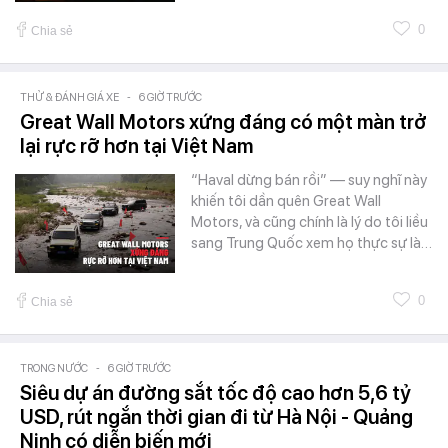
0
Chia sẻ
THỬ & ĐÁNH GIÁ XE
-
6 GIỜ TRƯỚC
Great Wall Motors xứng đáng có một màn trở
lại rực rỡ hơn tại Việt Nam
“Haval dừng bán rồi” — suy nghĩ này
khiến tôi dần quên Great Wall
Motors, và cũng chính là lý do tôi liều
sang Trung Quốc xem họ thực sự là…
0
Chia sẻ
TRONG NƯỚC
-
6 GIỜ TRƯỚC
Siêu dự án đường sắt tốc độ cao hơn 5,6 tỷ
USD, rút ngắn thời gian đi từ Hà Nội - Quảng
Ninh có diễn biến mới