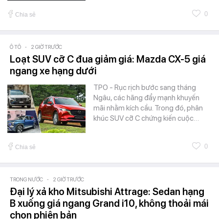
0
Chia sẻ
Ô TÔ
-
2 GIỜ TRƯỚC
Loạt SUV cỡ C đua giảm giá: Mazda CX-5 giá
ngang xe hạng dưới
TPO - Rục rịch bước sang tháng
Ngâu, các hãng đẩy mạnh khuyến
mãi nhằm kích cầu. Trong đó, phân
khúc SUV cỡ C chứng kiến cuộc…
0
Chia sẻ
TRONG NƯỚC
-
2 GIỜ TRƯỚC
Đại lý xả kho Mitsubishi Attrage: Sedan hạng
B xuống giá ngang Grand i10, không thoải mái
chọn phiên bản