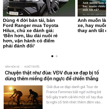
Dùng 4 đời bán tải, bán
Anh muốn làm
Ford Ranger mua Toyota
xe, hay muốn 
Hilux, chủ xe đánh giá:
thay anh tất c
‘Bền hơn, lâu dài nuôi rẻ
hơn, vận hành có điểm
phải đánh đổi’
VĂN HÓA XE
-
4 GIỜ TRƯỚC
Chuyện thật như đùa: VĐV đua xe đạp bị tố
dùng thêm miếng độn ngực để chiến thắng
Giải đua xe đạp danh giá Tour de
France Femmes bất ngờ vướng bê
bối gây tranh cãi khi một số tay đua
bị nghi cố tình nhét thêm đệm vào…