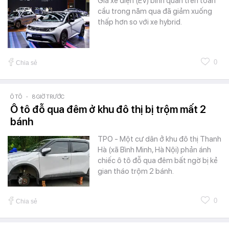
Giá xe điện (EV) bình quân trên toàn
cầu trong năm qua đã giảm xuống
thấp hơn so với xe hybrid.
0
Chia sẻ
Ô TÔ
-
8 GIỜ TRƯỚC
Ô tô đỗ qua đêm ở khu đô thị bị trộm mất 2
bánh
TPO - Một cư dân ở khu đô thị Thanh
Hà (xã Bình Minh, Hà Nội) phản ánh
chiếc ô tô đỗ qua đêm bất ngờ bị kẻ
gian tháo trộm 2 bánh.
0
Chia sẻ