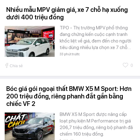
Nhiều mẫu MPV giảm giá, xe 7 chỗ hạ xuống
dưới 400 triệu đồng
TPO - Thị trường MPV phổ thông
đang chứng kiến cuộc cạnh tranh
khốc liệt về giá, đem đến cho người
tiêu dùng nhiều lựa chọn xe 7 chỗ…
33 phút trước
0
Chia sẻ
Bóc giá gói ngoại thất BMW X5 M Sport: Hơn
200 triệu đồng, riêng phanh đắt gần bằng
chiếc VF 2
BMW X5 M Sport được nâng cấp
loạt phụ kiện M Performance trị giá
206,7 triệu đồng, riêng bộ phanh đã
chiếm 160 triệu đồng.