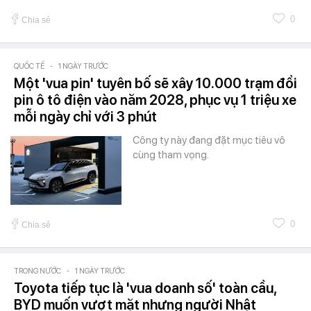
0
Chia sẻ
QUỐC TẾ
-
1 NGÀY TRƯỚC
Một 'vua pin' tuyên bố sẽ xây 10.000 trạm đổi
pin ô tô điện vào năm 2028, phục vụ 1 triệu xe
mỗi ngày chỉ với 3 phút
Công ty này đang đặt mục tiêu vô
cùng tham vọng.
0
Chia sẻ
TRONG NƯỚC
-
1 NGÀY TRƯỚC
Toyota tiếp tục là 'vua doanh số' toàn cầu,
BYD muốn vượt mặt nhưng người Nhật