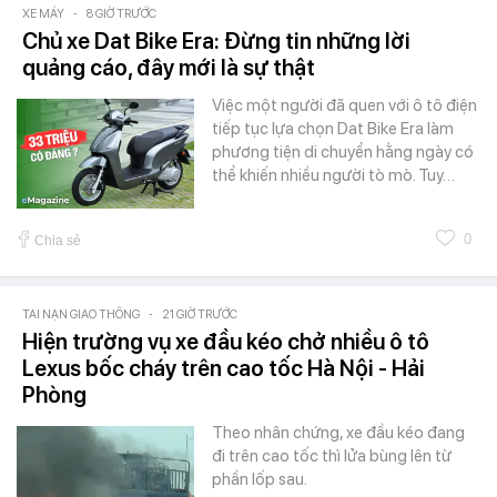
XE MÁY
-
8 GIỜ TRƯỚC
Chủ xe Dat Bike Era: Đừng tin những lời
quảng cáo, đây mới là sự thật
Việc một người đã quen với ô tô điện
tiếp tục lựa chọn Dat Bike Era làm
phương tiện di chuyển hằng ngày có
thể khiến nhiều người tò mò. Tuy…
0
Chia sẻ
TAI NẠN GIAO THÔNG
-
21 GIỜ TRƯỚC
Hiện trường vụ xe đầu kéo chở nhiều ô tô
Lexus bốc cháy trên cao tốc Hà Nội - Hải
Phòng
Theo nhân chứng, xe đầu kéo đang
đi trên cao tốc thì lửa bùng lên từ
phần lốp sau.