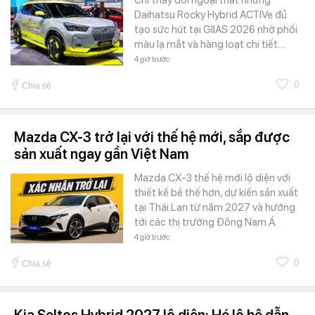
Chỉ thay đổi ngoại thất nhưng
Daihatsu Rocky Hybrid ACTIVe đủ
tạo sức hút tại GIIAS 2026 nhờ phối
màu lạ mắt và hàng loạt chi tiết…
4 giờ trước
0
Chia sẻ
Mazda CX-3 trở lại với thế hệ mới, sắp được
sản xuất ngay gần Việt Nam
Mazda CX-3 thế hệ mới lộ diện với
thiết kế bề thế hơn, dự kiến sản xuất
tại Thái Lan từ năm 2027 và hướng
tới các thị trường Đông Nam Á.
4 giờ trước
0
Chia sẻ