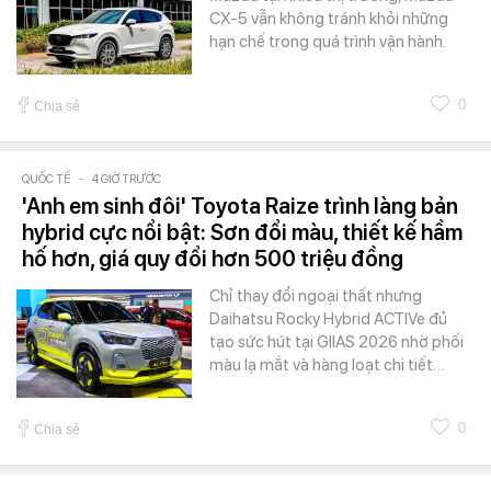
CX-5 vẫn không tránh khỏi những
hạn chế trong quá trình vận hành.
0
Chia sẻ
QUỐC TẾ
-
4 GIỜ TRƯỚC
'Anh em sinh đôi' Toyota Raize trình làng bản
hybrid cực nổi bật: Sơn đổi màu, thiết kế hầm
hố hơn, giá quy đổi hơn 500 triệu đồng
Chỉ thay đổi ngoại thất nhưng
Daihatsu Rocky Hybrid ACTIVe đủ
tạo sức hút tại GIIAS 2026 nhờ phối
màu lạ mắt và hàng loạt chi tiết…
0
Chia sẻ