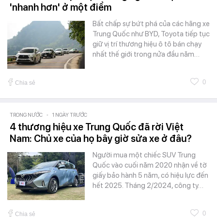
'nhanh hơn' ở một điểm
Bất chấp sự bứt phá của các hãng xe
Trung Quốc như BYD, Toyota tiếp tục
giữ vị trí thương hiệu ô tô bán chạy
nhất thế giới trong nửa đầu năm…
0
Chia sẻ
TRONG NƯỚC
-
1 NGÀY TRƯỚC
4 thương hiệu xe Trung Quốc đã rời Việt
Nam: Chủ xe của họ bây giờ sửa xe ở đâu?
Người mua một chiếc SUV Trung
Quốc vào cuối năm 2020 nhận về tờ
giấy bảo hành 5 năm, có hiệu lực đến
hết 2025. Tháng 2/2024, công ty…
0
Chia sẻ