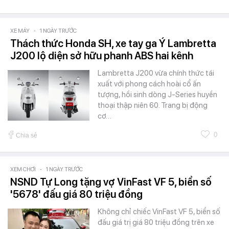
XE MÁY
-
1 NGÀY TRƯỚC
Thách thức Honda SH, xe tay ga Ý Lambretta
J200 lộ diện sở hữu phanh ABS hai kênh
Lambretta J200 vừa chính thức tái
xuất với phong cách hoài cổ ấn
tượng, hồi sinh dòng J-Series huyền
thoại thập niên 60. Trang bị động
cơ…
0
Chia sẻ
XEM CHƠI
-
1 NGÀY TRƯỚC
NSND Tự Long tặng vợ VinFast VF 5, biển số
'5678' đấu giá 80 triệu đồng
Không chỉ chiếc VinFast VF 5, biển số
đấu giá trị giá 80 triệu đồng trên xe