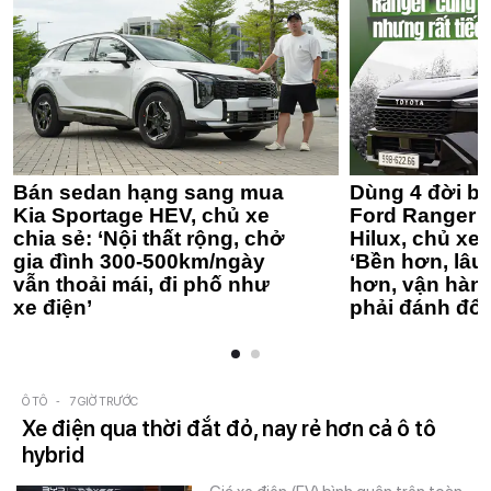
Bán sedan hạng sang mua
Dùng 4 đời bá
Kia Sportage HEV, chủ xe
Ford Ranger 
chia sẻ: ‘Nội thất rộng, chở
Hilux, chủ xe 
gia đình 300-500km/ngày
‘Bền hơn, lâu 
vẫn thoải mái, đi phố như
hơn, vận hàn
xe điện’
phải đánh đổi
Ô TÔ
-
7 GIỜ TRƯỚC
Xe điện qua thời đắt đỏ, nay rẻ hơn cả ô tô
hybrid