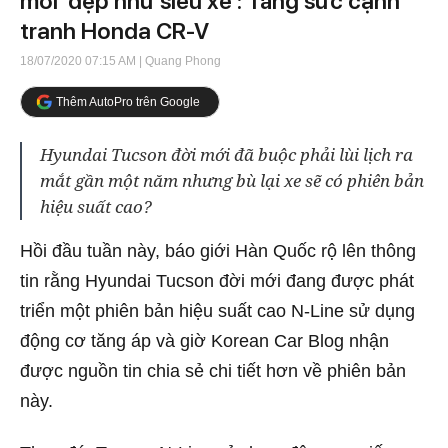
mới 'đẹp như siêu xe': Tăng sức cạnh
tranh Honda CR-V
18/07/2020 07:15 AM
| Quang Phong
Thêm AutoPro trên Google
Hyundai Tucson đời mới đã buộc phải lùi lịch ra
mắt gần một năm nhưng bù lại xe sẽ có phiên bản
hiệu suất cao?
Hồi đầu tuần này, báo giới Hàn Quốc rộ lên thông
tin rằng Hyundai Tucson đời mới đang được phát
triển một phiên bản hiệu suất cao N-Line sử dụng
động cơ tăng áp và giờ Korean Car Blog nhận
được nguồn tin chia sẻ chi tiết hơn về phiên bản
này.