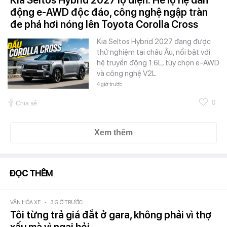
Kia Seltos Hybrid 2027 lộ diện: Hé lộ hệ dẫn
động e-AWD độc đáo, công nghệ ngập tràn
đe phả hơi nóng lên Toyota Corolla Cross
Kia Seltos Hybrid 2027 đang được
thử nghiệm tại châu Âu, nổi bật với
hệ truyền động 1.6L, tùy chọn e-AWD
và công nghệ V2L.
4 giờ trước
0
Chia sẻ
Xem thêm
ĐỌC THÊM
VĂN HÓA XE
-
3 GIỜ TRƯỚC
Tôi từng trả giá đắt ở gara, không phải vì thợ