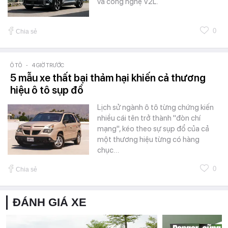
và công nghệ V2L.
0
Chia sẻ
Ô TÔ
-
4 GIỜ TRƯỚC
5 mẫu xe thất bại thảm hại khiến cả thương
hiệu ô tô sụp đổ
Lịch sử ngành ô tô từng chứng kiến
nhiều cái tên trở thành "đòn chí
mạng", kéo theo sự sụp đổ của cả
một thương hiệu từng có hàng
chục…
0
Chia sẻ
ĐÁNH GIÁ XE