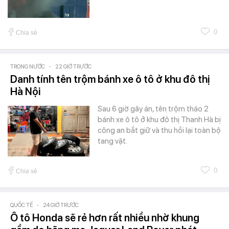
0
Chia sẻ
TRONG NƯỚC
-
22 GIỜ TRƯỚC
Danh tính tên trộm bánh xe ô tô ở khu đô thị
Hà Nội
Sau 6 giờ gây án, tên trộm tháo 2
bánh xe ô tô ở khu đô thị Thanh Hà bị
công an bắt giữ và thu hồi lại toàn bộ
tang vật.
0
Chia sẻ
QUỐC TẾ
-
24 GIỜ TRƯỚC
Ô tô Honda sẽ rẻ hơn rất nhiều nhờ khung