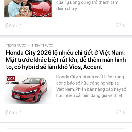
của Tự Long cũng trở thành tâm
điểm chú ý.
0
Chia sẻ
TRONG NƯỚC
-
1 NGÀY TRƯỚC
Honda City 2026 lộ nhiều chi tiết ở Việt Nam:
Mặt trước khác biệt rất lớn, dễ thêm màn hình
to, có hybrid sẽ làm khó Vios, Accent
Honda City mới vừa xuất hiện trong
công báo sở hữu công nghiệp tại
Việt Nam. Phiên bản nâng cấp này sở
hữu nhiều cải tiến đáng giá về thiết…
0
Chia sẻ