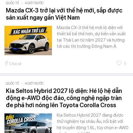
QUỐC TẾ
-
4 GIỜ TRƯỚC
Mazda CX-3 trở lại với thế hệ mới, sắp được
sản xuất ngay gần Việt Nam
Mazda CX-3 thế hệ mới lộ diện với
thiết kế bề thế hơn, dự kiến sản xuất
tại Thái Lan từ năm 2027 và hướng
tới các thị trường Đông Nam Á.
0
Chia sẻ
QUỐC TẾ
-
4 GIỜ TRƯỚC
Kia Seltos Hybrid 2027 lộ diện: Hé lộ hệ dẫn
động e-AWD độc đáo, công nghệ ngập tràn
đe phả hơi nóng lên Toyota Corolla Cross
Kia Seltos Hybrid 2027 đang được
thử nghiệm tại châu Âu, nổi bật với
hệ truyền động 1.6L, tùy chọn e-AWD