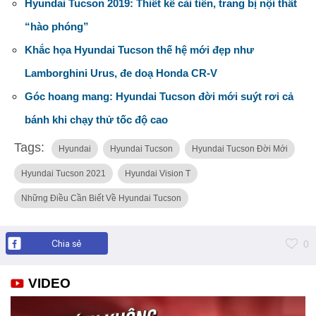
Hyundai Tucson 2019: Thiết kế cải tiến, trang bị nội thất
“hào phóng”
Khắc họa Hyundai Tucson thế hệ mới đẹp như
Lamborghini Urus, đe doạ Honda CR-V
Góc hoang mang: Hyundai Tucson đời mới suýt rơi cả
bánh khi chạy thử tốc độ cao
Tags:
Hyundai
Hyundai Tucson
Hyundai Tucson Đời Mới
Hyundai Tucson 2021
Hyundai Vision T
Những Điều Cần Biết Về Hyundai Tucson
Chia sẻ
0
VIDEO