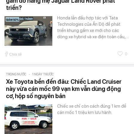
gầm do hãng mẹ Jaguar Land Rover phát
triển?
Honda lần đầu hợp tác với Tata
Technologies của Ấn Độ để phát
triển khung gầm xe mới cho các
dòng xe hybrid và xe điện toàn cầu,…
0
Chia sẻ
TRONG NƯỚC
-
1 NGÀY TRƯỚC
Xe Toyota bền đến đâu: Chiếc Land Cruiser
này vừa cán mốc 99 vạn km vẫn dùng động
cơ, hộp số nguyên bản
Chiếc xe chỉ còn cách đúng 1 km để
cán mốc 1 triệu km lưu hành.