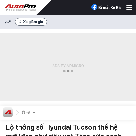
Bí mật Xe Biz
Xe giảm giá
Ô tô
Lộ thông số Hyundai Tucson thế hệ