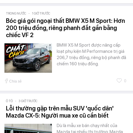
TRONG NƯỚC
-
1 GIỜ TRƯỚC
Bóc giá gói ngoại thất BMW X5 M Sport: Hơn
200 triệu đồng, riêng phanh đắt gần bằng
chiếc VF 2
BMW X5 M Sport được nâng cấp
loạt phụ kiện M Performance trị giá
206,7 triệu đồng, riêng bộ phanh đã
chiếm 160 triệu đồng.
0
Chia sẻ
Ô TÔ
-
3 GIỜ TRƯỚC
Lỗi thường gặp trên mẫu SUV 'quốc dân'
Mazda CX-5: Người mua xe cũ cần biết
Dù là mẫu xe bán chạy nhất của
Mazda tại nhiều thị trường, Mazda