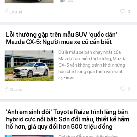
1 giờ trước
0
Chia sẻ
Lỗi thường gặp trên mẫu SUV 'quốc dân'
Mazda CX-5: Người mua xe cũ cần biết
Dù là mẫu xe bán chạy nhất của
Mazda tại nhiều thị trường, Mazda
CX-5 vẫn không tránh khỏi những
hạn chế trong quá trình vận hành.
3 giờ trước
0
Chia sẻ
'Anh em sinh đôi' Toyota Raize trình làng bản
hybrid cực nổi bật: Sơn đổi màu, thiết kế hầm
hố hơn, giá quy đổi hơn 500 triệu đồng