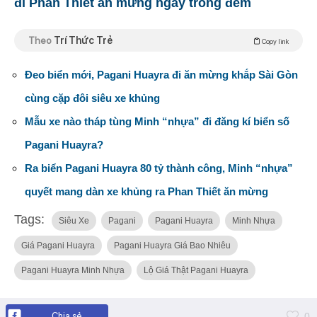
đi Phan Thiết ăn mừng ngay trong đêm
Theo
Trí Thức Trẻ
Copy link
Đeo biển mới, Pagani Huayra đi ăn mừng khắp Sài Gòn
cùng cặp đôi siêu xe khủng
Mẫu xe nào tháp tùng Minh “nhựa” đi đăng kí biển số
Pagani Huayra?
Ra biển Pagani Huayra 80 tỷ thành công, Minh “nhựa”
quyết mang dàn xe khủng ra Phan Thiết ăn mừng
Tags:
Siêu Xe
Pagani
Pagani Huayra
Minh Nhựa
Giá Pagani Huayra
Pagani Huayra Giá Bao Nhiêu
Pagani Huayra Minh Nhựa
Lộ Giá Thật Pagani Huayra
Chia sẻ
0