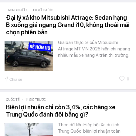
TRONG NƯỚC
-
13 GIỜ TRƯỚC
Đại lý xả kho Mitsubishi Attrage: Sedan hạng
B xuống giá ngang Grand i10, không thoải mái
chọn phiên bản
Giá bán thực tế của Mitsubishi
Attrage MT VIN 2025 hiện chỉ ngang
nhiều mẫu xe hạng A trên thị trường.
0
Chia sẻ
QUỐC TẾ
-
14 GIỜ TRƯỚC
Biên lợi nhuận chỉ còn 3,4%, các hãng xe
Trung Quốc đánh đổi bằng gì?
Theo dữ liệu Hiệp hội Xe du lịch
Trung Quốc, biên lợi nhuận toàn