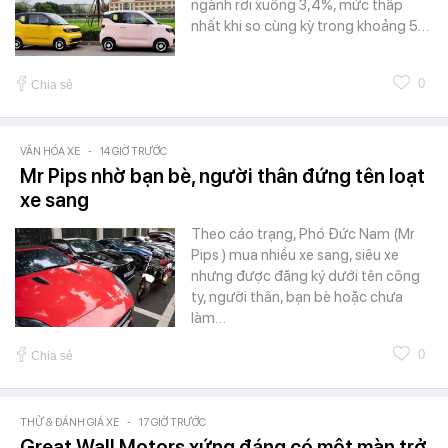
ngành rơi xuống 3,4%, mức thấp
nhất khi so cùng kỳ trong khoảng 5…
0
Chia sẻ
VĂN HÓA XE
-
14 GIỜ TRƯỚC
Mr Pips nhờ bạn bè, người thân đứng tên loạt
xe sang
Theo cáo trạng, Phó Đức Nam (Mr
Pips ) mua nhiều xe sang, siêu xe
nhưng được đăng ký dưới tên công
ty, người thân, bạn bè hoặc chưa
làm…
0
Chia sẻ
THỬ & ĐÁNH GIÁ XE
-
17 GIỜ TRƯỚC
Great Wall Motors xứng đáng có một màn trở