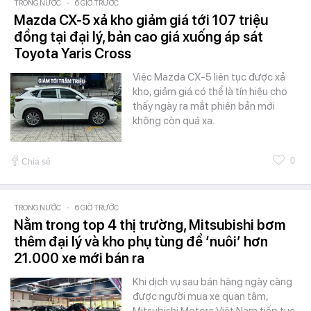
TRONG NƯỚC
-
6 GIỜ TRƯỚC
Mazda CX-5 xả kho giảm giá tới 107 triệu
đồng tại đại lý, bản cao giá xuống áp sát
Toyota Yaris Cross
Việc Mazda CX-5 liên tục được xả
kho, giảm giá có thể là tín hiệu cho
thấy ngày ra mắt phiên bản mới
không còn quá xa.
0
Chia sẻ
TRONG NƯỚC
-
6 GIỜ TRƯỚC
Nằm trong top 4 thị trường, Mitsubishi bơm
thêm đại lý và kho phụ tùng để ‘nuôi’ hơn
21.000 xe mới bán ra
Khi dịch vụ sau bán hàng ngày càng
được người mua xe quan tâm,
Mitsubishi Motors Việt Nam tiếp tục