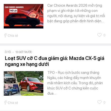
Car Choice Awards 2026 mở rộng
phạm vi ghi nhận tới những con
người, nội dung, sự kiện và giá trị nổi
bật đang góp phần định hình diện…
0
Chia sẻ
Ô TÔ
-
13 GIỜ TRƯỚC
Loạt SUV cỡ C đua giảm giá: Mazda CX-5 giá
ngang xe hạng dưới
TPO - Rục rịch bước sang tháng
Ngâu, các hãng đẩy mạnh khuyến
mãi nhằm kích cầu. Trong đó, phân
khúc SUV cỡ C chứng kiến cuộc
đua…
0
Chia sẻ