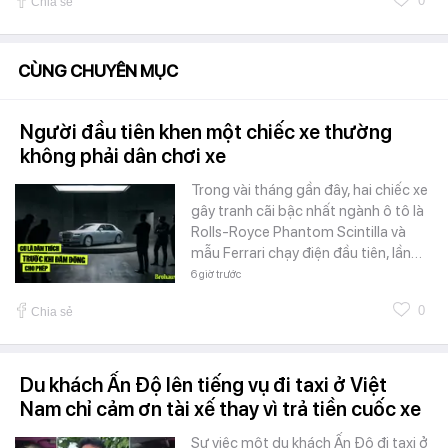
0
Chia sẻ
CÙNG CHUYÊN MỤC
Người đầu tiên khen một chiếc xe thường
không phải dân chơi xe
Trong vài tháng gần đây, hai chiếc xe
gây tranh cãi bậc nhất ngành ô tô là
Rolls-Royce Phantom Scintilla và
mẫu Ferrari chạy điện đầu tiên, lần…
6 giờ trước
0
Chia sẻ
Du khách Ấn Độ lên tiếng vụ đi taxi ở Việt
Nam chỉ cảm ơn tài xế thay vì trả tiền cuốc xe
Sự việc một du khách Ấn Độ đi taxi ở