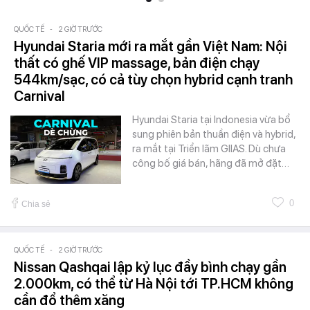
QUỐC TẾ
-
2 GIỜ TRƯỚC
Hyundai Staria mới ra mắt gần Việt Nam: Nội
thất có ghế VIP massage, bản điện chạy
544km/sạc, có cả tùy chọn hybrid cạnh tranh
Carnival
Hyundai Staria tại Indonesia vừa bổ
sung phiên bản thuần điện và hybrid,
ra mắt tại Triển lãm GIIAS. Dù chưa
công bố giá bán, hãng đã mở đặt…
0
Chia sẻ
QUỐC TẾ
-
2 GIỜ TRƯỚC
Nissan Qashqai lập kỷ lục đầy bình chạy gần
2.000km, có thể từ Hà Nội tới TP.HCM không
cần đổ thêm xăng