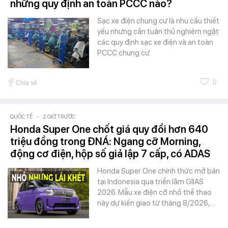
những quy định an toàn PCCC nào?
Sạc xe điện chung cư là nhu cầu thiết
yếu nhưng cần tuân thủ nghiêm ngặt
các quy định sạc xe điện và an toàn
PCCC chung cư.
0
Chia sẻ
QUỐC TẾ
-
2 GIỜ TRƯỚC
Honda Super One chốt giá quy đổi hơn 640
triệu đồng trong ĐNÁ: Ngang cỡ Morning,
động cơ điện, hộp số giả lập 7 cấp, có ADAS
Honda Super One chính thức mở bán
tại Indonesia qua triển lãm GIIAS
2026. Mẫu xe điện cỡ nhỏ thể thao
này dự kiến giao từ tháng 8/2026,…