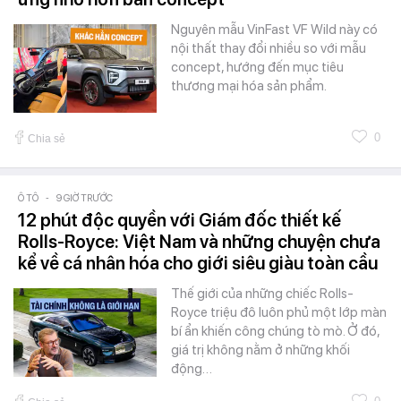
Nguyên mẫu VinFast VF Wild này có
nội thất thay đổi nhiều so với mẫu
concept, hướng đến mục tiêu
thương mại hóa sản phẩm.
0
Chia sẻ
Ô TÔ
-
9 GIỜ TRƯỚC
12 phút độc quyền với Giám đốc thiết kế
Rolls-Royce: Việt Nam và những chuyện chưa
kể về cá nhân hóa cho giới siêu giàu toàn cầu
Thế giới của những chiếc Rolls-
Royce triệu đô luôn phủ một lớp màn
bí ẩn khiến công chúng tò mò. Ở đó,
giá trị không nằm ở những khối
động…