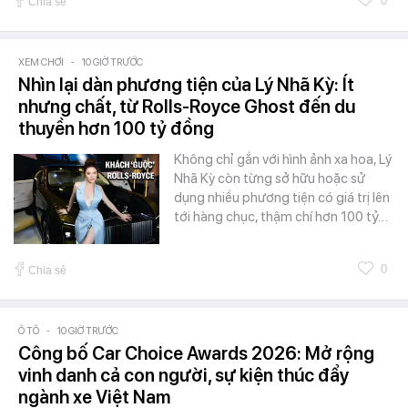
0
Chia sẻ
XEM CHƠI
-
10 GIỜ TRƯỚC
Nhìn lại dàn phương tiện của Lý Nhã Kỳ: Ít
nhưng chất, từ Rolls-Royce Ghost đến du
thuyền hơn 100 tỷ đồng
Không chỉ gắn với hình ảnh xa hoa, Lý
Nhã Kỳ còn từng sở hữu hoặc sử
dụng nhiều phương tiện có giá trị lên
tới hàng chục, thậm chí hơn 100 tỷ…
0
Chia sẻ
Ô TÔ
-
10 GIỜ TRƯỚC
Công bố Car Choice Awards 2026: Mở rộng
vinh danh cả con người, sự kiện thúc đẩy
ngành xe Việt Nam