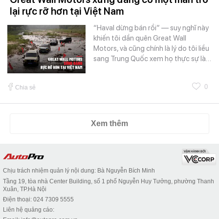
lại rực rỡ hơn tại Việt Nam
“Haval dừng bán rồi” — suy nghĩ này
khiến tôi dần quên Great Wall
Motors, và cũng chính là lý do tôi liều
sang Trung Quốc xem họ thực sự là…
0
Chia sẻ
Xem thêm
Chịu trách nhiệm quản lý nội dung: Bà Nguyễn Bích Minh
Tầng 19, tòa nhà Center Building, số 1 phố Nguyễn Huy Tưởng, phường Thanh
Xuân, TP.Hà Nội
Điện thoại: 024 7309 5555
Liên hệ quảng cáo: