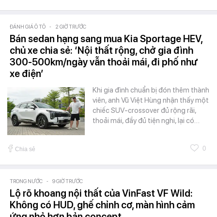
ĐÁNH GIÁ Ô TÔ
-
2 GIỜ TRƯỚC
Bán sedan hạng sang mua Kia Sportage HEV,
chủ xe chia sẻ: ‘Nội thất rộng, chở gia đình
300-500km/ngày vẫn thoải mái, đi phố như
xe điện’
Khi gia đình chuẩn bị đón thêm thành
viên, anh Vũ Việt Hùng nhận thấy một
chiếc SUV-crossover đủ rộng rãi,
thoải mái, đầy đủ tiện nghi, lại có…
0
Chia sẻ
TRONG NƯỚC
-
9 GIỜ TRƯỚC
Lộ rõ khoang nội thất của VinFast VF Wild:
Không có HUD, ghế chỉnh cơ, màn hình cảm
ứng nhỏ hơn bản concept