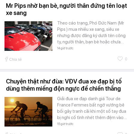
Mr Pips nhờ bạn bè, người thân đứng tên loạt
xe sang
Theo cáo trạng, Phó Đức Nam (Mr
Pips ) mua nhiều xe sang, siêu xe
nhưng được đăng ký dưới tên công
ty, người thân, bạn bè hoặc chưa…
14 giờ trước
0
Chia sẻ
Chuyện thật như đùa: VĐV đua xe đạp bị tố
dùng thêm miếng độn ngực để chiến thắng
Giải đua xe đạp danh giá Tour de
France Femmes bất ngờ vướng bê
bối gây tranh cãi khi một số tay đua
bị nghi cố tình nhét thêm đệm vào…
15 giờ trước