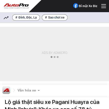
Bí mật Xe Biz
Đỉnh, Độc, Lạ
Sao chơi xe
Văn hóa xe
Lộ giá thật siêu xe Pagani Huayra của