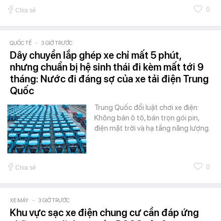
0
Chia sẻ
QUỐC TẾ
-
3 GIỜ TRƯỚC
Dây chuyền lắp ghép xe chỉ mất 5 phút,
nhưng chuẩn bị hệ sinh thái đi kèm mất tới 9
tháng: Nước đi đáng sợ của xe tải điện Trung
Quốc
Trung Quốc đổi luật chơi xe điện:
Không bán ô tô, bán trọn gói pin,
điện mặt trời và hạ tầng năng lượng.
0
Chia sẻ
XE MÁY
-
3 GIỜ TRƯỚC
Khu vực sạc xe điện chung cư cần đáp ứng