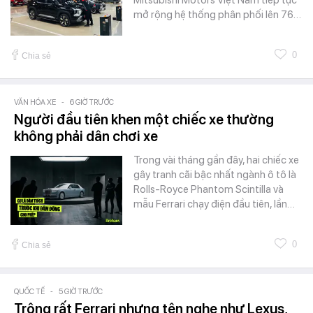
mở rộng hệ thống phân phối lên 76…
0
Chia sẻ
VĂN HÓA XE
-
6 GIỜ TRƯỚC
Người đầu tiên khen một chiếc xe thường
không phải dân chơi xe
Trong vài tháng gần đây, hai chiếc xe
gây tranh cãi bậc nhất ngành ô tô là
Rolls-Royce Phantom Scintilla và
mẫu Ferrari chạy điện đầu tiên, lần…
0
Chia sẻ
QUỐC TẾ
-
5 GIỜ TRƯỚC
Trông rất Ferrari nhưng tên nghe như Lexus,