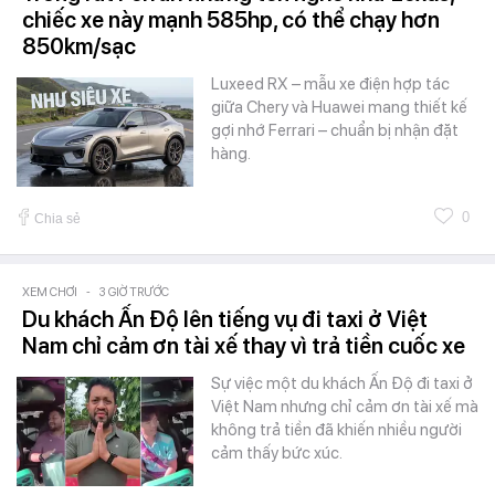
chiếc xe này mạnh 585hp, có thể chạy hơn
850km/sạc
Luxeed RX – mẫu xe điện hợp tác
giữa Chery và Huawei mang thiết kế
gợi nhớ Ferrari – chuẩn bị nhận đặt
hàng.
0
Chia sẻ
XEM CHƠI
-
3 GIỜ TRƯỚC
Du khách Ấn Độ lên tiếng vụ đi taxi ở Việt
Nam chỉ cảm ơn tài xế thay vì trả tiền cuốc xe
Sự việc một du khách Ấn Độ đi taxi ở
Việt Nam nhưng chỉ cảm ơn tài xế mà
không trả tiền đã khiến nhiều người
cảm thấy bức xúc.