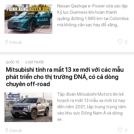
Nissan Qashqai e-Power vừa xác lập
Kỷ lục Guinness khi hoàn thành
quãng đường 1.980 km tại Colombia
mà không cần sạc hay đổ xăng,…
0
Chia sẻ
QUỐC TẾ
-
2 GIỜ TRƯỚC
Mitsubishi tính ra mắt 13 xe mới với các mẫu
phát triển cho thị trường ĐNÁ, có cả dòng
chuyên off-road
Tập đoàn Mitsubishi Motors lên kế
hoạch ra mắt 13 mẫu xe mới từ nay
đến năm 2031, tập trung trọng tâm
vào khu vực Đông Nam Á và dòng
xe…
0
Chia sẻ