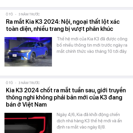
Ô TÔ
-
3 NĂM TRƯỚC
Ra mắt Kia K3 2024: Nội, ngoại thất lột xác
toàn diện, nhiều trang bị vượt phân khúc
Thế hệ mới của Kia K3 đã được công
bố nhiều thông tin mới trước ngày ra
mắt chính thức vào tháng 10 tới đây.
Ô TÔ
-
3 NĂM TRƯỚC
Kia K3 2024 chốt ra mắt tuần sau, giới truyền
thông nghi không phải bản mới của K3 đang
bán ở Việt Nam
Ngày 4/6, Kia đã khởi động chiến
dịch nhá hàng K3 thế hệ mới và ấn
định ra mắt vào ngày 8/8.