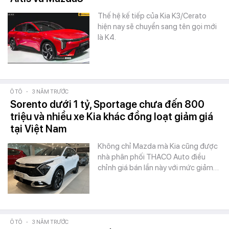
Thế hệ kế tiếp của Kia K3/Cerato
hiện nay sẽ chuyển sang tên gọi mới
là K4.
Ô TÔ
-
3 NĂM TRƯỚC
Sorento dưới 1 tỷ, Sportage chưa đến 800
triệu và nhiều xe Kia khác đồng loạt giảm giá
tại Việt Nam
Không chỉ Mazda mà Kia cũng được
nhà phân phối THACO Auto điều
chỉnh giá bán lần này với mức giảm…
Ô TÔ
-
3 NĂM TRƯỚC