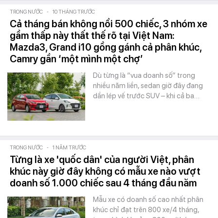
TRONG NƯỚC
-
10 THÁNG TRƯỚC
Cả tháng bán không nổi 500 chiếc, 3 nhóm xe
gầm thấp này thất thế rõ tại Việt Nam:
Mazda3, Grand i10 gồng gánh cả phân khúc,
Camry gần ‘một mình một chợ’
Dù từng là “vua doanh số” trong
nhiều năm liền, sedan giờ đây đang
dần lép vế trước SUV – khi cả ba…
TRONG NƯỚC
-
1 NĂM TRƯỚC
Từng là xe 'quốc dân' của người Việt, phân
khúc này giờ đây không có mẫu xe nào vượt
doanh số 1.000 chiếc sau 4 tháng đầu năm
Mẫu xe có doanh số cao nhất phân
khúc chỉ đạt trên 800 xe/4 tháng,