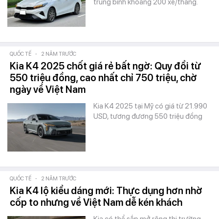
trung bình khoảng 200 xe/tháng.
QUỐC TẾ
-
2 NĂM TRƯỚC
Kia K4 2025 chốt giá rẻ bất ngờ: Quy đổi từ
550 triệu đồng, cao nhất chỉ 750 triệu, chờ
ngày về Việt Nam
Kia K4 2025 tại Mỹ có giá từ 21.990
USD, tương đương 550 triệu đồng
QUỐC TẾ
-
2 NĂM TRƯỚC
Kia K4 lộ kiểu dáng mới: Thực dụng hơn nhờ
cốp to nhưng về Việt Nam dễ kén khách