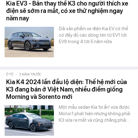
Kia EV3 - Bản thay thế K3 cho người thích xe
điện sẽ sớm ra mắt, có xe thử nghiệm ngay
năm nay
Dải sản phẩm xe điện Kia EV có thể
có đầy đủ các dòng tên từ EV1 tới
EV9 trong 4 tới 5 năm nữa.
Ô TÔ
-
3 NĂM TRƯỚC
Kia K4 2024 lần đầu lộ diện: Thế hệ mới của
K3 đang bán ở Việt Nam, nhiều điểm giống
Morning và Sorento mới
Một mẫu sedan Kia 'bí ẩn' vừa được
Motor1 phát hiện nhưng không phải
K3 vừa ra mắt và cũng chẳng phải…