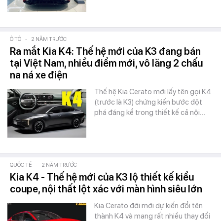
Ô TÔ
-
2 NĂM TRƯỚC
Ra mắt Kia K4: Thế hệ mới của K3 đang bán
tại Việt Nam, nhiều điểm mới, vô lăng 2 chấu
na ná xe điện
Thế hệ Kia Cerato mới lấy tên gọi K4
(trước là K3) chứng kiến bước đột
phá đáng kể trong thiết kế cả nội…
QUỐC TẾ
-
2 NĂM TRƯỚC
Kia K4 - Thế hệ mới của K3 lộ thiết kế kiểu
coupe, nội thất lột xác với màn hình siêu lớn
Kia Cerato đời mới dự kiến đổi tên
thành K4 và mang rất nhiều thay đổi