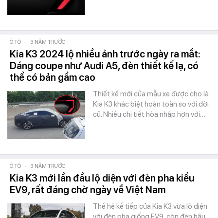
Ô TÔ
-
3 NĂM TRƯỚC
Kia K3 2024 lộ nhiều ảnh trước ngày ra mắt:
Dáng coupe như Audi A5, đèn thiết kế lạ, có
thể có bản gầm cao
Thiết kế mới của mẫu xe được cho là
Kia K3 khác biệt hoàn toàn so với đời
cũ. Nhiều chi tiết hòa nhập hơn với…
Ô TÔ
-
3 NĂM TRƯỚC
Kia K3 mới lần đầu lộ diện với đèn pha kiểu
EV9, rất đáng chờ ngày về Việt Nam
Thế hệ kế tiếp của Kia K3 vừa lộ diện
với đèn pha giống EV9, còn đèn hậu