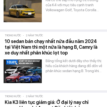
Kia có thể sắp mở rộng thị trường
của K4 với mục tiêu cạnh tranh
Volkswagen Golf, Toyota Corolla…
TRONG NƯỚC
-
2 NĂM TRƯỚC
10 sedan bán chạy nhất nửa đầu năm 2024
tại Việt Nam thì một nửa là hạng B, Camry là
xe duy nhất phân khúc lọt top
Bảng tổng kết dưới đây cho thấy thị
hiếu của khách hàng đang đổ dồn về
phân khúc sedan hạng B. Trong khi…
TRONG NƯỚC
-
2 NĂM TRƯỚC
Kia K3 liên tục giảm giá: Ở đại lý nay chỉ