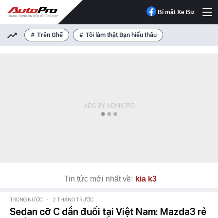
Bí mật Xe Biz
Trên Ghế
Tôi làm thật Bạn hiểu thấu
Tin tức mới nhất về:
kia k3
TRONG NƯỚC
-
2 THÁNG TRƯỚC
Sedan cỡ C dần đuối tại Việt Nam: Mazda3 rẻ