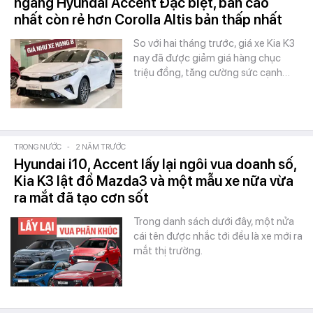
ngang Hyundai Accent Đặc biệt, bản cao
nhất còn rẻ hơn Corolla Altis bản thấp nhất
So với hai tháng trước, giá xe Kia K3
nay đã được giảm giá hàng chục
triệu đồng, tăng cường sức cạnh…
TRONG NƯỚC
-
2 NĂM TRƯỚC
Hyundai i10, Accent lấy lại ngôi vua doanh số,
Kia K3 lật đổ Mazda3 và một mẫu xe nữa vừa
ra mắt đã tạo cơn sốt
Trong danh sách dưới đây, một nửa
cái tên được nhắc tới đều là xe mới ra
mắt thị trường.