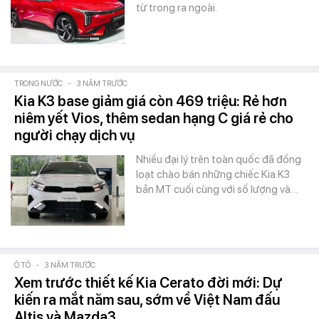
từ trong ra ngoài.
TRONG NƯỚC
-
3 NĂM TRƯỚC
Kia K3 base giảm giá còn 469 triệu: Rẻ hơn
niêm yết Vios, thêm sedan hạng C giá rẻ cho
người chạy dịch vụ
Nhiều đại lý trên toàn quốc đã đồng
loạt chào bán những chiếc Kia K3
bản MT cuối cùng với số lượng và…
Ô TÔ
-
3 NĂM TRƯỚC
Xem trước thiết kế Kia Cerato đời mới: Dự
kiến ra mắt năm sau, sớm về Việt Nam đấu
Altis và Mazda3