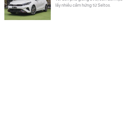
lấy nhiều cảm hứng từ Seltos.
Ô TÔ
-
3 NĂM TRƯỚC
Một cấu hình của Kia K3 sắp bị thay thế bằng
xe mới chạy điện, có cả bản hiệu suất cao
Kia đang hoàn tất một dự án
hatchback điện đô thị cho thị trường
châu Âu với lịch ra mắt dự kiến sẽ…
KỸ THUẬT & TƯ VẤN
-
3 NĂM TRƯỚC
Corolla, Civic vượt gần hết bài kiểm tra an
toàn nhưng cuối cùng bị trượt ở một hạng
mục, K3 cũng tương tự nhưng có thêm vấn đề