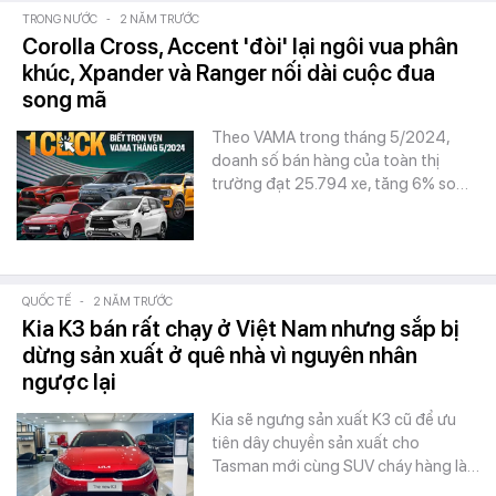
TRONG NƯỚC
-
2 NĂM TRƯỚC
Corolla Cross, Accent 'đòi' lại ngôi vua phân
khúc, Xpander và Ranger nối dài cuộc đua
song mã
Theo VAMA trong tháng 5/2024,
doanh số bán hàng của toàn thị
trường đạt 25.794 xe, tăng 6% so…
QUỐC TẾ
-
2 NĂM TRƯỚC
Kia K3 bán rất chạy ở Việt Nam nhưng sắp bị
dừng sản xuất ở quê nhà vì nguyên nhân
ngược lại
Kia sẽ ngưng sản xuất K3 cũ để ưu
tiên dây chuyền sản xuất cho
Tasman mới cùng SUV cháy hàng là…