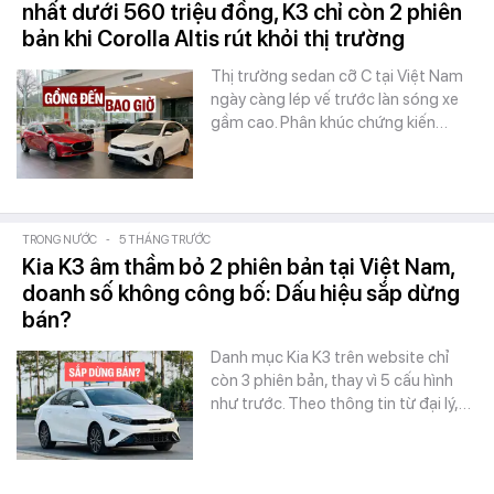
nhất dưới 560 triệu đồng, K3 chỉ còn 2 phiên
bản khi Corolla Altis rút khỏi thị trường
Thị trường sedan cỡ C tại Việt Nam
ngày càng lép vế trước làn sóng xe
gầm cao. Phân khúc chứng kiến…
TRONG NƯỚC
-
5 THÁNG TRƯỚC
Kia K3 âm thầm bỏ 2 phiên bản tại Việt Nam,
doanh số không công bố: Dấu hiệu sắp dừng
bán?
Danh mục Kia K3 trên website chỉ
còn 3 phiên bản, thay vì 5 cấu hình
như trước. Theo thông tin từ đại lý,…