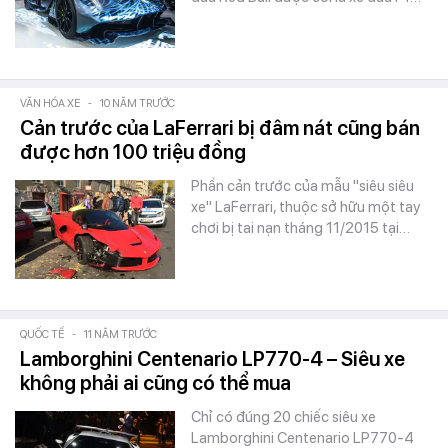
VĂN HÓA XE
-
10 NĂM TRƯỚC
Cản trước của LaFerrari bị đâm nát cũng bán
được hơn 100 triệu đồng
Phần cản trước của mẫu "siêu siêu
xe" LaFerrari, thuộc sở hữu một tay
chơi bị tai nạn tháng 11/2015 tại…
QUỐC TẾ
-
11 NĂM TRƯỚC
Lamborghini Centenario LP770-4 – Siêu xe
không phải ai cũng có thể mua
Chỉ có đúng 20 chiếc siêu xe
Lamborghini Centenario LP770-4