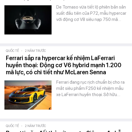
De Tomaso vừa tiết lộ phiên bản sản
xuất đầu tiên của P72, mẫu hypercar
với động cơ V8 siêu nạp 750 mã…
QUỐC TẾ
-
2 NĂM TRƯỚC
Ferrari sắp ra hypercar kế nhiệm LaFerrari
huyền thoại: Động cơ V6 hybrid mạnh 1.200
mã lực, có chi tiết như McLaren Senna
Ferrari đang rục rịch chuẩn bị cho ra
mắt siêu phẩm F250 kế nhiệm mẫu
xe LaFerrari huyền thoại. Sở hữu…
QUỐC TẾ
-
2 NĂM TRƯỚC