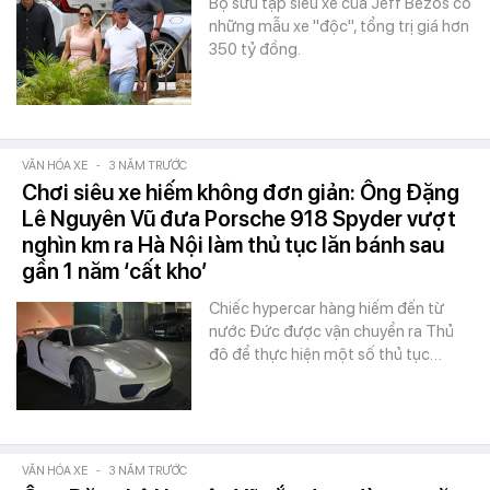
Bộ sưu tập siêu xe của Jeff Bezos có
những mẫu xe "độc", tổng trị giá hơn
350 tỷ đồng.
VĂN HÓA XE
-
3 NĂM TRƯỚC
Chơi siêu xe hiếm không đơn giản: Ông Đặng
Lê Nguyên Vũ đưa Porsche 918 Spyder vượt
nghìn km ra Hà Nội làm thủ tục lăn bánh sau
gần 1 năm ‘cất kho’
Chiếc hypercar hàng hiếm đến từ
nước Đức được vận chuyển ra Thủ
đô để thực hiện một số thủ tục…
VĂN HÓA XE
-
3 NĂM TRƯỚC