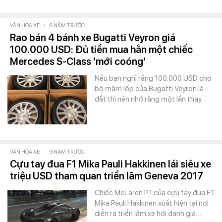
VĂN HÓA XE
-
8 NĂM TRƯỚC
Rao bán 4 bánh xe Bugatti Veyron giá
100.000 USD: Đủ tiền mua hẳn một chiếc
Mercedes S-Class 'mới coóng'
Nếu bạn nghĩ rằng 100.000 USD cho
bộ mâm lốp của Bugatti Veyron là
đắt thì nên nhớ rằng một lần thay…
VĂN HÓA XE
-
9 NĂM TRƯỚC
Cựu tay đua F1 Mika Pauli Hakkinen lái siêu xe
triệu USD tham quan triển lãm Geneva 2017
Chiếc McLaren P1 của cựu tay đua F1
Mika Pauli Hakkinen xuất hiện tại nơi
diễn ra triển lãm xe hơi danh giá…