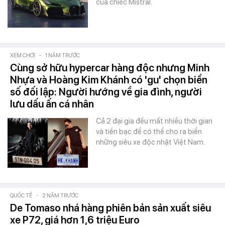
của chiếc Mistral.
XEM CHƠI
-
1 NĂM TRƯỚC
Cùng sở hữu hypercar hàng độc nhưng Minh
Nhựa và Hoàng Kim Khánh có 'gu' chọn biển
số đối lập: Người hướng về gia đình, người
lưu dấu ấn cá nhân
Cả 2 đại gia đều mất nhiều thời gian
và tiền bạc để có thể cho ra biển
những siêu xe độc nhật Việt Nam.
QUỐC TẾ
-
2 NĂM TRƯỚC
De Tomaso nhá hàng phiên bản sản xuất siêu
xe P72, giá hơn 1,6 triệu Euro