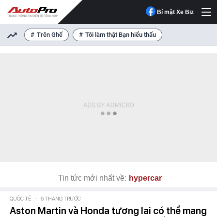
Bí mật Xe Biz
Trên Ghế
Tôi làm thật Bạn hiểu thấu
Tin tức mới nhất về:
hypercar
QUỐC TẾ
-
6 THÁNG TRƯỚC
Aston Martin và Honda tương lai có thể mang