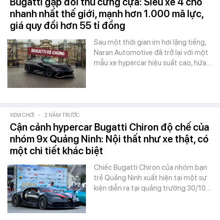
Bugatti gặp đối thủ cứng cựa: Siêu xe 4 chỗ
nhanh nhất thế giới, mạnh hơn 1.000 mã lực,
giá quy đổi hơn 55 tỉ đồng
Sau một thời gian im hơi lặng tiếng,
Naran Automotive đã trở lại với một
mẫu xe hypercar hiệu suất cao, hứa…
XEM CHƠI
-
2 NĂM TRƯỚC
Cận cảnh hypercar Bugatti Chiron độ chế của
nhóm 9x Quảng Ninh: Nội thất như xe thật, có
một chi tiết khác biệt
Chiếc Bugatti Chiron của nhóm bạn
trẻ Quảng Ninh xuất hiện tại một sự
kiện diễn ra tại quảng trường 30/10…