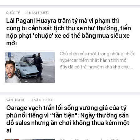
QUỐC TẾ
-
2 NĂM TRƯỚC
Lái Pagani Huayra trăm tỷ mà vi phạm thì
cũng bị cảnh sát tịch thu xe như thường, tiền
nộp phạt 'chuộc' xe có thể bằng mua siêu xe
mới
Chủ nhân của một trong những chiếc
hypercar hiếm nhất hành tinh mới
đây đã có trải nghiệm khá khó chịu…
VĂN HÓA XE
-
3 NĂM TRƯỚC
Garage vạch trần lối sống vương giả của tỷ
phú nổi tiếng vì “tằn tiện": Ngày thường săn
đồ sales nhưng ăn chơi không thua kém một
ai