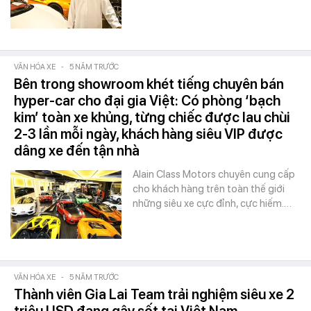
VĂN HÓA XE
-
5 NĂM TRƯỚC
Bên trong showroom khét tiếng chuyên bán
hyper-car cho đại gia Việt: Có phòng ‘bạch
kim’ toàn xe khủng, từng chiếc được lau chùi
2-3 lần mỗi ngày, khách hàng siêu VIP được
dâng xe đến tận nhà
Alain Class Motors chuyên cung cấp
cho khách hàng trên toàn thế giới
những siêu xe cực đỉnh, cực hiếm.…
VĂN HÓA XE
-
5 NĂM TRƯỚC
Thành viên Gia Lai Team trải nghiệm siêu xe 2