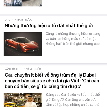
Ô TÔ
-
4 NĂM TRƯỚC
Những thương hiệu ô tô đắt nhất thế giới
Cùng là những thương hiệu xe sang
và bán ra những mẫu xe "có một
không hai" trên thế giới, nhưng các…
VĂN HÓA XE
-
5 NĂM TRƯỚC
Câu chuyện ít biết về ông trùm đại lý Dubai
chuyên bán siêu xe cho đại gia Việt: ‘Chỉ cần
bạn có tiền, xe gì tôi cũng tìm được’
Đằng sau đại lý siêu xe tốt nhất thế
giới là người đàn ông chuyên sưu
tầm và tập hợp những chiếc xe thể…