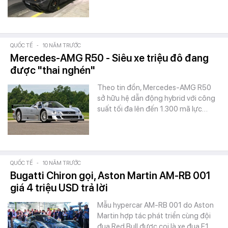
QUỐC TẾ
-
10 NĂM TRƯỚC
Mercedes-AMG R50 - Siêu xe triệu đô đang
được "thai nghén"
Theo tin đồn, Mercedes-AMG R50
sở hữu hệ dẫn động hybrid với công
suất tối đa lên đến 1.300 mã lực…
QUỐC TẾ
-
10 NĂM TRƯỚC
Bugatti Chiron gọi, Aston Martin AM-RB 001
giá 4 triệu USD trả lời
Mẫu hypercar AM-RB 001 do Aston
Martin hợp tác phát triển cùng đội
đua Red Bull được coi là xe đua F1…