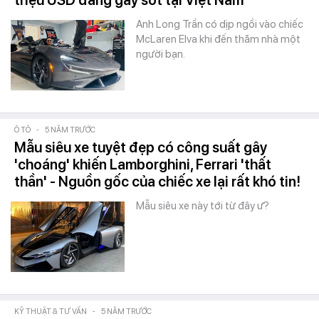
triệu USD đang gây sốt tại Việt Nam
Anh Long Trần có dịp ngồi vào chiếc
McLaren Elva khi đến thăm nhà một
người bạn.
Ô TÔ
-
5 NĂM TRƯỚC
Mẫu siêu xe tuyệt đẹp có công suất gây
'choáng' khiến Lamborghini, Ferrari 'thất
thần' - Nguồn gốc của chiếc xe lại rất khó tin!
Mẫu siêu xe này tới từ đây ư?
KỸ THUẬT & TƯ VẤN
-
5 NĂM TRƯỚC