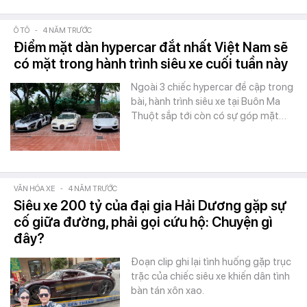
Ô TÔ
-
4 NĂM TRƯỚC
Điểm mặt dàn hypercar đắt nhất Việt Nam sẽ
có mặt trong hành trình siêu xe cuối tuần này
Ngoài 3 chiếc hypercar đề cập trong
bài, hành trình siêu xe tại Buôn Ma
Thuột sắp tới còn có sự góp mặt…
VĂN HÓA XE
-
4 NĂM TRƯỚC
Siêu xe 200 tỷ của đại gia Hải Dương gặp sự
cố giữa đường, phải gọi cứu hộ: Chuyện gì
đây?
Đoạn clip ghi lại tình huống gặp trục
trặc của chiếc siêu xe khiến dân tình
bàn tán xôn xao.