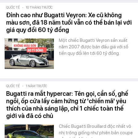
QUỐC TẾ
-
10 THÁNG TRƯỚC
Đỉnh cao như Bugatti Veyron: Xe cũ không
màu sơn, đã 18 năm tuổi vẫn có thể bán lại với
giá quy đổi 60 tỷ đồng
Một chiếc Bugatti Veyron sản xuất
năm 2007 được bán đấu giá với số
tiền quy đổi lên tới 60 tỷ đồng.
QUỐC TẾ
-
1 NĂM TRƯỚC
Bugatti ra mắt hypercar: Tên gọi, cần số, ghế
ngồi, ốp cửa lấy cảm hứng từ 'chiến mã' yêu
thích của nhà sáng lập, chỉ 1 chiếc toàn thế
giới và đã có chủ
Chiếc Bugatti Brouillard độc nhất vô
nhị trông giống như phiên bản coupe