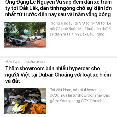
Ông Đặng Lê Nguyên Vũ sắp đem dàn xe trăm
tỷ tới Đắk Lắk, dân tình ngóng chờ sự kiện lớn
nhất từ trước đến nay sau vài năm vắng bóng
Trong 6 ngày (từ 9/3 tới 14/3) tới, Lễ
hội Cà phê Buôn Ma Thuột lần thứ 8
sẽ diễn ra tại tỉnh Đắk Lắk. Trung…
VĂN HÓA XE
-
4 NĂM TRƯỚC
Thăm showroom bán nhiều hypercar cho
người Việt tại Dubai: Choáng với loạt xe hiếm
và đắt
Tại Việt Nam, có tới 4 hyper-car
được mua lại từ showroom này bao
gồm: Koenigsegg CCX, Porsche…