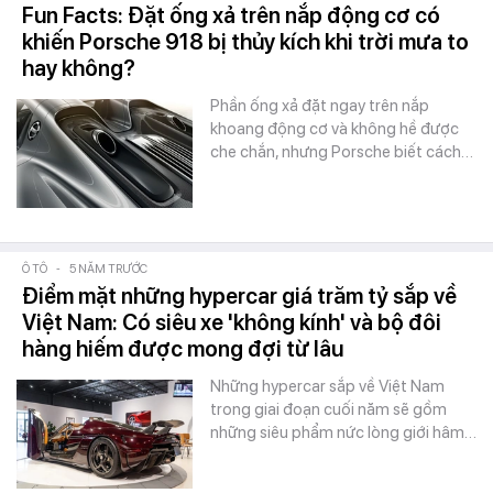
Fun Facts: Đặt ống xả trên nắp động cơ có
khiến Porsche 918 bị thủy kích khi trời mưa to
hay không?
Phần ống xả đặt ngay trên nắp
khoang động cơ và không hề được
che chắn, nhưng Porsche biết cách…
Ô TÔ
-
5 NĂM TRƯỚC
Điểm mặt những hypercar giá trăm tỷ sắp về
Việt Nam: Có siêu xe 'không kính' và bộ đôi
hàng hiếm được mong đợi từ lâu
Những hypercar sắp về Việt Nam
trong giai đoạn cuối năm sẽ gồm
những siêu phẩm nức lòng giới hâm…