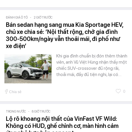
ĐÁNH GIÁ Ô TÔ
-
2 GIỜ TRƯỚC
Bán sedan hạng sang mua Kia Sportage HEV,
chủ xe chia sẻ: ‘Nội thất rộng, chở gia đình
300-500km/ngày vẫn thoải mái, đi phố như
xe điện’
Khi gia đình chuẩn bị đón thêm thành
viên, anh Vũ Việt Hùng nhận thấy một
chiếc SUV-crossover đủ rộng rãi,
thoải mái, đầy đủ tiện nghi, lại có…
0
Chia sẻ
TRONG NƯỚC
-
8 GIỜ TRƯỚC
Lộ rõ khoang nội thất của VinFast VF Wild:
Không có HUD, ghế chỉnh cơ, màn hình cảm