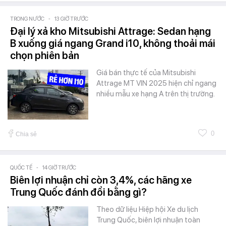
TRONG NƯỚC
-
13 GIỜ TRƯỚC
Đại lý xả kho Mitsubishi Attrage: Sedan hạng
B xuống giá ngang Grand i10, không thoải mái
chọn phiên bản
Giá bán thực tế của Mitsubishi
Attrage MT VIN 2025 hiện chỉ ngang
nhiều mẫu xe hạng A trên thị trường.
0
Chia sẻ
QUỐC TẾ
-
14 GIỜ TRƯỚC
Biên lợi nhuận chỉ còn 3,4%, các hãng xe
Trung Quốc đánh đổi bằng gì?
Theo dữ liệu Hiệp hội Xe du lịch
Trung Quốc, biên lợi nhuận toàn