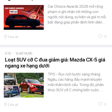
Car Choice Awards 2026 mở rộng
phạm vi ghi nhận tới những con
người, nội dung, sự kiện và giá trị nổi
bật đang góp phần định hình diện…
0
Chia sẻ
Ô TÔ
-
13 GIỜ TRƯỚC
Loạt SUV cỡ C đua giảm giá: Mazda CX-5 giá
ngang xe hạng dưới
TPO - Rục rịch bước sang tháng
Ngâu, các hãng đẩy mạnh khuyến
mãi nhằm kích cầu. Trong đó, phân
khúc SUV cỡ C chứng kiến cuộc…
0
Chia sẻ