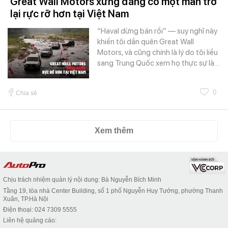
Great Wall Motors xứng đáng có một màn trở
lại rực rỡ hơn tại Việt Nam
“Haval dừng bán rồi” — suy nghĩ này
khiến tôi dần quên Great Wall
Motors, và cũng chính là lý do tôi liều
sang Trung Quốc xem họ thực sự là…
0
Chia sẻ
Xem thêm
Chịu trách nhiệm quản lý nội dung: Bà Nguyễn Bích Minh
Tầng 19, tòa nhà Center Building, số 1 phố Nguyễn Huy Tưởng, phường Thanh
Xuân, TP.Hà Nội
Điện thoại: 024 7309 5555
Liên hệ quảng cáo: