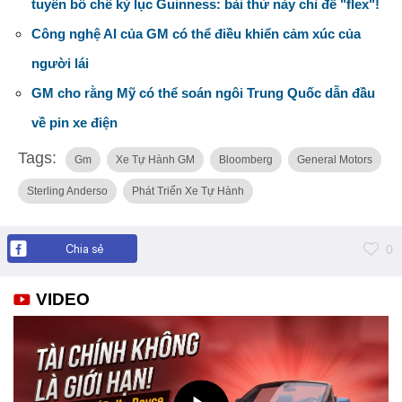
tuyên bố chê kỷ lục Guinness: bài thử này chỉ để "flex"!
Công nghệ AI của GM có thể điều khiển cảm xúc của
người lái
GM cho rằng Mỹ có thể soán ngôi Trung Quốc dẫn đầu
về pin xe điện
Tags:
Gm
Xe Tự Hành GM
Bloomberg
General Motors
Sterling Anderso
Phát Triển Xe Tự Hành
Chia sẻ
0
VIDEO