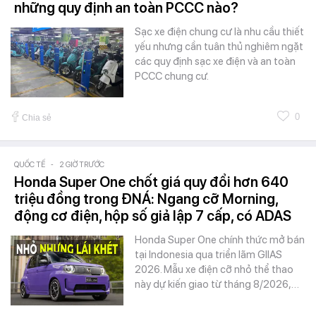
những quy định an toàn PCCC nào?
Sạc xe điện chung cư là nhu cầu thiết
yếu nhưng cần tuân thủ nghiêm ngặt
các quy định sạc xe điện và an toàn
PCCC chung cư.
0
Chia sẻ
QUỐC TẾ
-
2 GIỜ TRƯỚC
Honda Super One chốt giá quy đổi hơn 640
triệu đồng trong ĐNÁ: Ngang cỡ Morning,
động cơ điện, hộp số giả lập 7 cấp, có ADAS
Honda Super One chính thức mở bán
tại Indonesia qua triển lãm GIIAS
2026. Mẫu xe điện cỡ nhỏ thể thao
này dự kiến giao từ tháng 8/2026,…