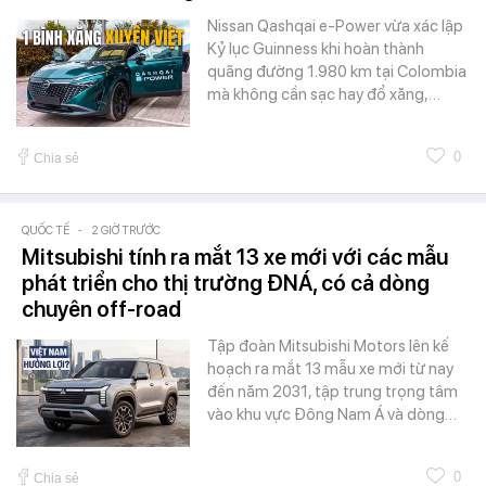
Nissan Qashqai e-Power vừa xác lập
Kỷ lục Guinness khi hoàn thành
quãng đường 1.980 km tại Colombia
mà không cần sạc hay đổ xăng,…
0
Chia sẻ
QUỐC TẾ
-
2 GIỜ TRƯỚC
Mitsubishi tính ra mắt 13 xe mới với các mẫu
phát triển cho thị trường ĐNÁ, có cả dòng
chuyên off-road
Tập đoàn Mitsubishi Motors lên kế
hoạch ra mắt 13 mẫu xe mới từ nay
đến năm 2031, tập trung trọng tâm
vào khu vực Đông Nam Á và dòng…
0
Chia sẻ