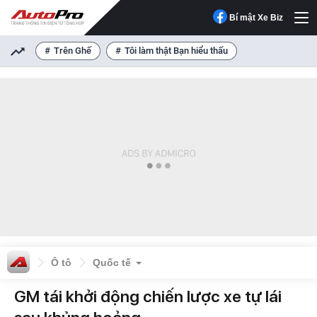
Bí mật Xe Biz
Trên Ghế
Tôi làm thật Bạn hiểu thấu
Ô tô
Quốc tế
GM tái khởi động chiến lược xe tự lái