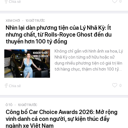
0
Chia sẻ
XEM CHƠI
-
10 GIỜ TRƯỚC
Nhìn lại dàn phương tiện của Lý Nhã Kỳ: Ít
nhưng chất, từ Rolls-Royce Ghost đến du
thuyền hơn 100 tỷ đồng
Không chỉ gắn với hình ảnh xa hoa, Lý
Nhã Kỳ còn từng sở hữu hoặc sử
dụng nhiều phương tiện có giá trị lên
tới hàng chục, thậm chí hơn 100 tỷ…
0
Chia sẻ
Ô TÔ
-
10 GIỜ TRƯỚC
Công bố Car Choice Awards 2026: Mở rộng
vinh danh cả con người, sự kiện thúc đẩy
ngành xe Việt Nam