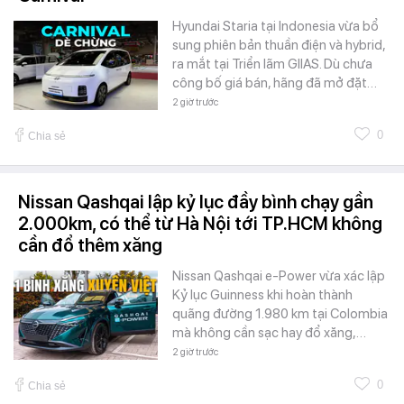
Hyundai Staria tại Indonesia vừa bổ
sung phiên bản thuần điện và hybrid,
ra mắt tại Triển lãm GIIAS. Dù chưa
công bố giá bán, hãng đã mở đặt…
2 giờ trước
0
Chia sẻ
Nissan Qashqai lập kỷ lục đầy bình chạy gần
2.000km, có thể từ Hà Nội tới TP.HCM không
cần đổ thêm xăng
Nissan Qashqai e-Power vừa xác lập
Kỷ lục Guinness khi hoàn thành
quãng đường 1.980 km tại Colombia
mà không cần sạc hay đổ xăng,…
2 giờ trước
0
Chia sẻ