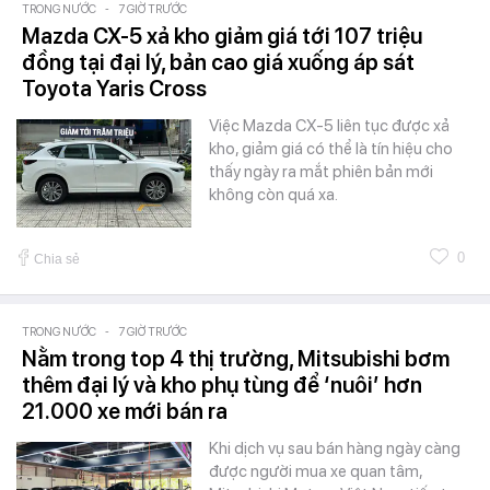
TRONG NƯỚC
-
7 GIỜ TRƯỚC
Mazda CX-5 xả kho giảm giá tới 107 triệu
đồng tại đại lý, bản cao giá xuống áp sát
Toyota Yaris Cross
Việc Mazda CX-5 liên tục được xả
kho, giảm giá có thể là tín hiệu cho
thấy ngày ra mắt phiên bản mới
không còn quá xa.
0
Chia sẻ
TRONG NƯỚC
-
7 GIỜ TRƯỚC
Nằm trong top 4 thị trường, Mitsubishi bơm
thêm đại lý và kho phụ tùng để ‘nuôi’ hơn
21.000 xe mới bán ra
Khi dịch vụ sau bán hàng ngày càng
được người mua xe quan tâm,