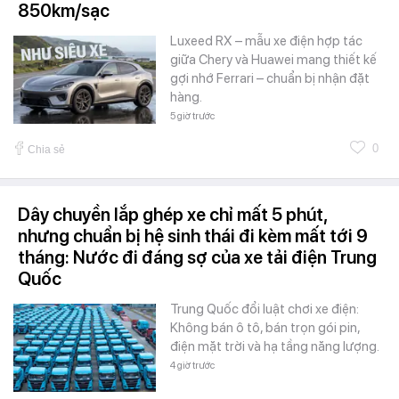
850km/sạc
Luxeed RX – mẫu xe điện hợp tác
giữa Chery và Huawei mang thiết kế
gợi nhớ Ferrari – chuẩn bị nhận đặt
hàng.
5 giờ trước
0
Chia sẻ
Dây chuyền lắp ghép xe chỉ mất 5 phút,
nhưng chuẩn bị hệ sinh thái đi kèm mất tới 9
tháng: Nước đi đáng sợ của xe tải điện Trung
Quốc
Trung Quốc đổi luật chơi xe điện:
Không bán ô tô, bán trọn gói pin,
điện mặt trời và hạ tầng năng lượng.
4 giờ trước