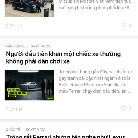
Mitsubishi Motors Việt Nam tiếp tục
mở rộng hệ thống phân phối lên 76…
0
Chia sẻ
VĂN HÓA XE
-
6 GIỜ TRƯỚC
Người đầu tiên khen một chiếc xe thường
không phải dân chơi xe
Trong vài tháng gần đây, hai chiếc xe
gây tranh cãi bậc nhất ngành ô tô là
Rolls-Royce Phantom Scintilla và
mẫu Ferrari chạy điện đầu tiên, lần…
0
Chia sẻ
QUỐC TẾ
-
5 GIỜ TRƯỚC
Trông rất Ferrari nhưng tên nghe như Lexus,