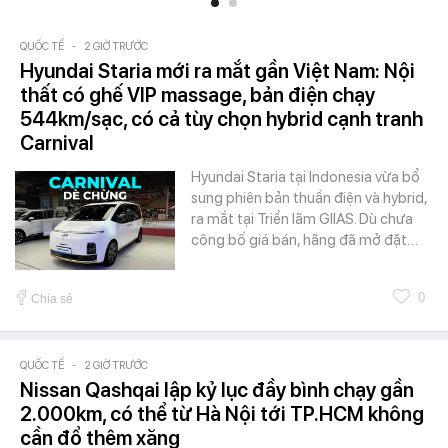
QUỐC TẾ
-
2 GIỜ TRƯỚC
Hyundai Staria mới ra mắt gần Việt Nam: Nội
thất có ghế VIP massage, bản điện chạy
544km/sạc, có cả tùy chọn hybrid cạnh tranh
Carnival
Hyundai Staria tại Indonesia vừa bổ
sung phiên bản thuần điện và hybrid,
ra mắt tại Triển lãm GIIAS. Dù chưa
công bố giá bán, hãng đã mở đặt…
0
Chia sẻ
QUỐC TẾ
-
2 GIỜ TRƯỚC
Nissan Qashqai lập kỷ lục đầy bình chạy gần
2.000km, có thể từ Hà Nội tới TP.HCM không
cần đổ thêm xăng