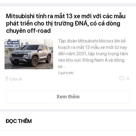
Mitsubishi tính ra mắt 13 xe mới với các mẫu
phát triển cho thị trường ĐNÁ, có cả dòng
chuyên off-road
Tập đoàn Mitsubishi Motors lên kế
hoạch ra mắt 13 mẫu xe mới từ nay
đến năm 2031, tập trung trọng tâm
vào khu vực Đông Nam Á và dòng
xe…
2 giờ trước
0
Chia sẻ
Xem thêm
ĐỌC THÊM