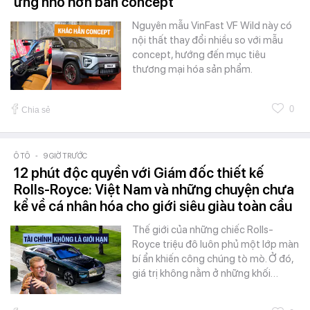
ứng nhỏ hơn bản concept
Nguyên mẫu VinFast VF Wild này có
nội thất thay đổi nhiều so với mẫu
concept, hướng đến mục tiêu
thương mại hóa sản phẩm.
0
Chia sẻ
Ô TÔ
-
9 GIỜ TRƯỚC
12 phút độc quyền với Giám đốc thiết kế
Rolls-Royce: Việt Nam và những chuyện chưa
kể về cá nhân hóa cho giới siêu giàu toàn cầu
Thế giới của những chiếc Rolls-
Royce triệu đô luôn phủ một lớp màn
bí ẩn khiến công chúng tò mò. Ở đó,
giá trị không nằm ở những khối…