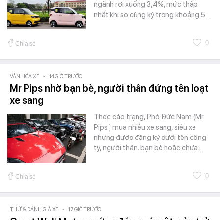
ngành rơi xuống 3,4%, mức thấp
nhất khi so cùng kỳ trong khoảng 5…
0
Chia sẻ
VĂN HÓA XE
-
14 GIỜ TRƯỚC
Mr Pips nhờ bạn bè, người thân đứng tên loạt
xe sang
Theo cáo trạng, Phó Đức Nam (Mr
Pips ) mua nhiều xe sang, siêu xe
nhưng được đăng ký dưới tên công
ty, người thân, bạn bè hoặc chưa…
0
Chia sẻ
THỬ & ĐÁNH GIÁ XE
-
17 GIỜ TRƯỚC