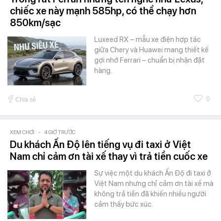
chiếc xe này mạnh 585hp, có thể chạy hơn
850km/sạc
Luxeed RX – mẫu xe điện hợp tác
giữa Chery và Huawei mang thiết kế
gợi nhớ Ferrari – chuẩn bị nhận đặt
hàng.
0
Chia sẻ
XEM CHƠI
-
4 GIỜ TRƯỚC
Du khách Ấn Độ lên tiếng vụ đi taxi ở Việt
Nam chỉ cảm ơn tài xế thay vì trả tiền cuốc xe
Sự việc một du khách Ấn Độ đi taxi ở
Việt Nam nhưng chỉ cảm ơn tài xế mà
không trả tiền đã khiến nhiều người
cảm thấy bức xúc.