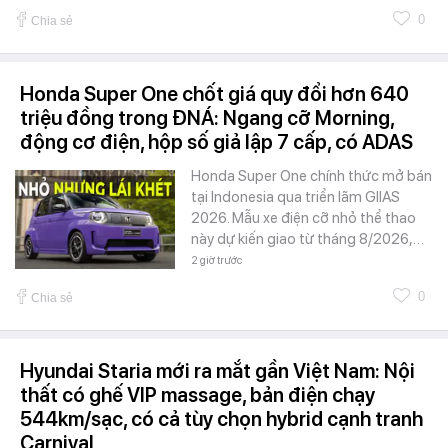
0
Chia sẻ
Honda Super One chốt giá quy đổi hơn 640
triệu đồng trong ĐNÁ: Ngang cỡ Morning,
động cơ điện, hộp số giả lập 7 cấp, có ADAS
Honda Super One chính thức mở bán
tại Indonesia qua triển lãm GIIAS
2026. Mẫu xe điện cỡ nhỏ thể thao
này dự kiến giao từ tháng 8/2026,…
2 giờ trước
0
Chia sẻ
Hyundai Staria mới ra mắt gần Việt Nam: Nội
thất có ghế VIP massage, bản điện chạy
544km/sạc, có cả tùy chọn hybrid cạnh tranh
Carnival