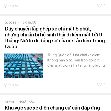
0
Chia sẻ
QUỐC TẾ
-
4 GIỜ TRƯỚC
Dây chuyền lắp ghép xe chỉ mất 5 phút,
nhưng chuẩn bị hệ sinh thái đi kèm mất tới 9
tháng: Nước đi đáng sợ của xe tải điện Trung
Quốc
Trung Quốc đổi luật chơi xe điện:
Không bán ô tô, bán trọn gói pin,
điện mặt trời và hạ tầng năng lượng.
0
Chia sẻ
XE MÁY
-
4 GIỜ TRƯỚC
Khu vực sạc xe điện chung cư cần đáp ứng