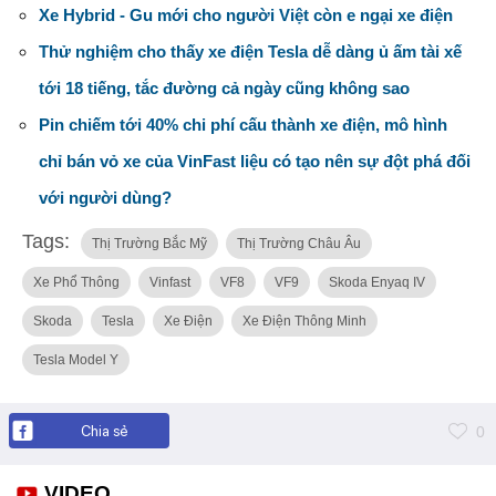
Xe Hybrid - Gu mới cho người Việt còn e ngại xe điện
Thử nghiệm cho thấy xe điện Tesla dễ dàng ủ ấm tài xế
tới 18 tiếng, tắc đường cả ngày cũng không sao
Pin chiếm tới 40% chi phí cấu thành xe điện, mô hình
chỉ bán vỏ xe của VinFast liệu có tạo nên sự đột phá đối
với người dùng?
Tags:
Thị Trường Bắc Mỹ
Thị Trường Châu Âu
Xe Phổ Thông
Vinfast
VF8
VF9
Skoda Enyaq IV
Skoda
Tesla
Xe Điện
Xe Điện Thông Minh
Tesla Model Y
Chia sẻ
0
VIDEO