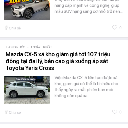
nâng cấp mạnh về công nghệ, giúp
mẫu SUV hạng sang cỡ nhỏ trở nên…
0
Chia sẻ
TRONG NƯỚC
-
1 NGÀY TRƯỚC
Mazda CX-5 xả kho giảm giá tới 107 triệu
đồng tại đại lý, bản cao giá xuống áp sát
Toyota Yaris Cross
Việc Mazda CX-5 liên tục được xả
kho, giảm giá có thể là tín hiệu cho
thấy ngày ra mắt phiên bản mới
không còn quá xa.
0
Chia sẻ