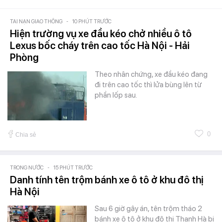
TAI NẠN GIAO THÔNG
-
10 PHÚT TRƯỚC
Hiện trường vụ xe đầu kéo chở nhiều ô tô
Lexus bốc cháy trên cao tốc Hà Nội - Hải
Phòng
Theo nhân chứng, xe đầu kéo đang
đi trên cao tốc thì lửa bùng lên từ
phần lốp sau.
0
Chia sẻ
TRONG NƯỚC
-
15 PHÚT TRƯỚC
Danh tính tên trộm bánh xe ô tô ở khu đô thị
Hà Nội
Sau 6 giờ gây án, tên trộm tháo 2
bánh xe ô tô ở khu đô thị Thanh Hà bị