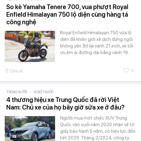
So kè Yamaha Tenere 700, vua phượt Royal
Enfield Himalayan 750 lộ diện cùng hàng tá
công nghệ
Royal Enfield Himalayan 750 vừa lộ
diện đã khiến giới xê dịch đứng ngồi
không yên. Bỏ lại vành 21 inch, xe tối
ưu êm ái đường dài bằng vành 19…
0
Chia sẻ
TRONG NƯỚC
-
9 GIỜ TRƯỚC
4 thương hiệu xe Trung Quốc đã rời Việt
Nam: Chủ xe của họ bây giờ sửa xe ở đâu?
Người mua một chiếc SUV Trung
Quốc vào cuối năm 2020 nhận về tờ
giấy bảo hành 5 năm, có hiệu lực đến
hết 2025. Tháng 2/2024, công ty…