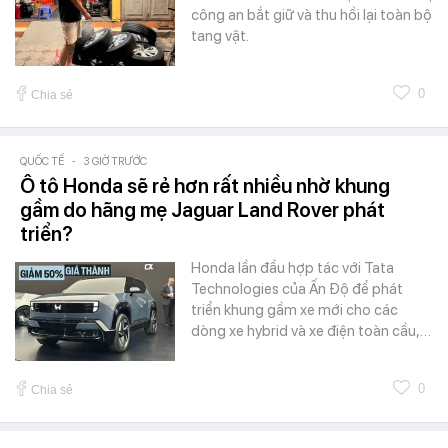
công an bắt giữ và thu hồi lại toàn bộ
tang vật.
0
Chia sẻ
QUỐC TẾ
-
3 GIỜ TRƯỚC
Ô tô Honda sẽ rẻ hơn rất nhiều nhờ khung
gầm do hãng mẹ Jaguar Land Rover phát
triển?
Honda lần đầu hợp tác với Tata
Technologies của Ấn Độ để phát
triển khung gầm xe mới cho các
dòng xe hybrid và xe điện toàn cầu,…
0
Chia sẻ