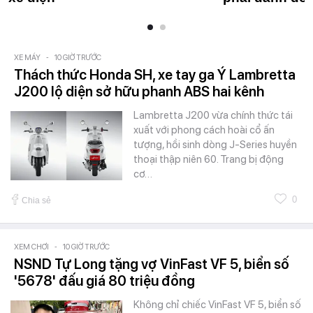
XE MÁY
-
10 GIỜ TRƯỚC
Thách thức Honda SH, xe tay ga Ý Lambretta
J200 lộ diện sở hữu phanh ABS hai kênh
Lambretta J200 vừa chính thức tái
xuất với phong cách hoài cổ ấn
tượng, hồi sinh dòng J-Series huyền
thoại thập niên 60. Trang bị động
cơ…
0
Chia sẻ
XEM CHƠI
-
10 GIỜ TRƯỚC
NSND Tự Long tặng vợ VinFast VF 5, biển số
'5678' đấu giá 80 triệu đồng
Không chỉ chiếc VinFast VF 5, biển số