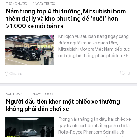
TRONG NƯỚC
-
1 NGÀY TRƯỚC
Nằm trong top 4 thị trường, Mitsubishi bơm
thêm đại lý và kho phụ tùng để ‘nuôi’ hơn
21.000 xe mới bán ra
Khi dịch vụ sau bán hàng ngày càng
được người mua xe quan tâm,
Mitsubishi Motors Việt Nam tiếp tục
mở rộng hệ thống phân phối lên 76…
0
Chia sẻ
VĂN HÓA XE
-
1 NGÀY TRƯỚC
Người đầu tiên khen một chiếc xe thường
không phải dân chơi xe
Trong vài tháng gần đây, hai chiếc xe
gây tranh cãi bậc nhất ngành ô tô là
Rolls-Royce Phantom Scintilla và