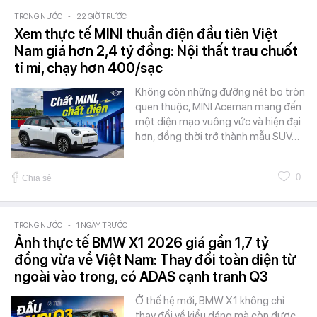
TRONG NƯỚC
-
22 GIỜ TRƯỚC
Xem thực tế MINI thuần điện đầu tiên Việt
Nam giá hơn 2,4 tỷ đồng: Nội thất trau chuốt
tỉ mỉ, chạy hơn 400/sạc
Không còn những đường nét bo tròn
quen thuộc, MINI Aceman mang đến
một diện mạo vuông vức và hiện đại
hơn, đồng thời trở thành mẫu SUV…
0
Chia sẻ
TRONG NƯỚC
-
1 NGÀY TRƯỚC
Ảnh thực tế BMW X1 2026 giá gần 1,7 tỷ
đồng vừa về Việt Nam: Thay đổi toàn diện từ
ngoài vào trong, có ADAS cạnh tranh Q3
Ở thế hệ mới, BMW X1 không chỉ
thay đổi về kiểu dáng mà còn được