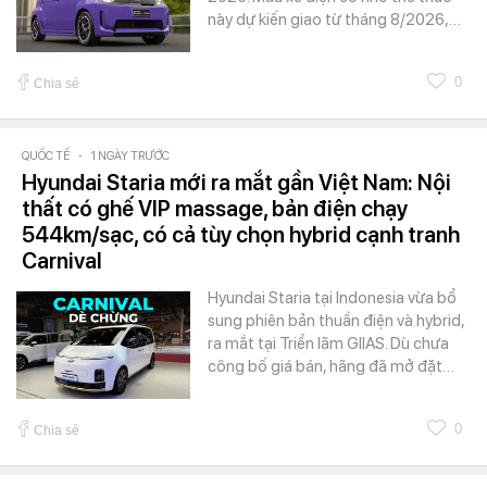
này dự kiến giao từ tháng 8/2026,…
0
Chia sẻ
QUỐC TẾ
-
1 NGÀY TRƯỚC
Hyundai Staria mới ra mắt gần Việt Nam: Nội
thất có ghế VIP massage, bản điện chạy
544km/sạc, có cả tùy chọn hybrid cạnh tranh
Carnival
Hyundai Staria tại Indonesia vừa bổ
sung phiên bản thuần điện và hybrid,
ra mắt tại Triển lãm GIIAS. Dù chưa
công bố giá bán, hãng đã mở đặt…
0
Chia sẻ