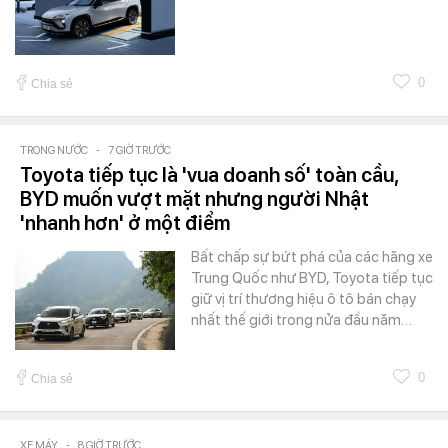
0
Chia sẻ
TRONG NƯỚC
-
7 GIỜ TRƯỚC
Toyota tiếp tục là 'vua doanh số' toàn cầu,
BYD muốn vượt mặt nhưng người Nhật
'nhanh hơn' ở một điểm
Bất chấp sự bứt phá của các hãng xe
Trung Quốc như BYD, Toyota tiếp tục
giữ vị trí thương hiệu ô tô bán chạy
nhất thế giới trong nửa đầu năm…
0
Chia sẻ
XE MÁY
-
8 GIỜ TRƯỚC