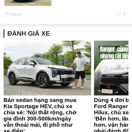
0
Chia sẻ
ĐÁNH GIÁ XE
Bán sedan hạng sang mua
Dùng 4 đời bá
Kia Sportage HEV, chủ xe
Ford Ranger 
chia sẻ: ‘Nội thất rộng, chở
Hilux, chủ xe 
gia đình 300-500km/ngày
‘Bền hơn, lâu 
vẫn thoải mái, đi phố như
hơn, vận hàn
xe điện’
phải đánh đổi