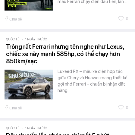
mẫu Ferrari chạy điện đầu tiên, lần…
0
Chia sẻ
QUỐC TẾ
-
1 NGÀY TRƯỚC
Trông rất Ferrari nhưng tên nghe như Lexus,
chiếc xe này mạnh 585hp, có thể chạy hơn
850km/sạc
Luxeed RX – mẫu xe điện hợp tác
giữa Chery và Huawei mang thiết kế
gợi nhớ Ferrari – chuẩn bị nhận đặt
hàng.
0
Chia sẻ
QUỐC TẾ
-
1 NGÀY TRƯỚC