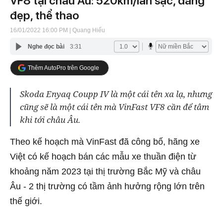
VF8 tại châu Âu: 520km/lần sạc, dáng
đẹp, thể thao
16/01/2022 16:00 PM
| Quang Hiếu
Nghe đọc bài
3:31
Thêm AutoPro trên Google
Skoda Enyaq Coupp IV là một cái tên xa lạ, nhưng
cũng sẽ là một cái tên mà VinFast VF8 cần để tâm
khi tới châu Âu.
Theo kế hoạch mà VinFast đã công bố, hãng xe
Việt có kế hoạch bán các mẫu xe thuần điện từ
khoảng năm 2023 tại thị trường Bắc Mỹ và châu
Âu - 2 thị trường có tầm ảnh hưởng rộng lớn trên
thế giới.