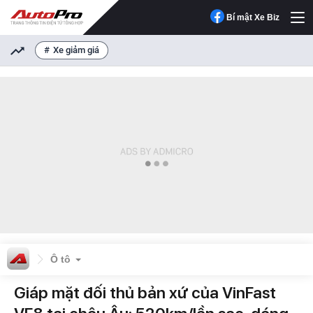
Bí mật Xe Biz
Xe giảm giá
Ô tô
Giáp mặt đối thủ bản xứ của VinFast