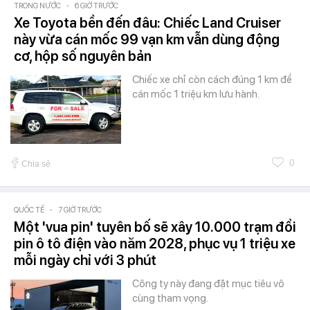
TRONG NƯỚC
-
6 GIỜ TRƯỚC
Xe Toyota bền đến đâu: Chiếc Land Cruiser
này vừa cán mốc 99 vạn km vẫn dùng động
cơ, hộp số nguyên bản
Chiếc xe chỉ còn cách đúng 1 km để
cán mốc 1 triệu km lưu hành.
0
Chia sẻ
QUỐC TẾ
-
7 GIỜ TRƯỚC
Một 'vua pin' tuyên bố sẽ xây 10.000 trạm đổi
pin ô tô điện vào năm 2028, phục vụ 1 triệu xe
mỗi ngày chỉ với 3 phút
Công ty này đang đặt mục tiêu vô
cùng tham vọng.