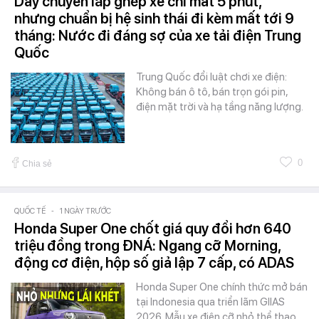
Dây chuyền lắp ghép xe chỉ mất 5 phút,
nhưng chuẩn bị hệ sinh thái đi kèm mất tới 9
tháng: Nước đi đáng sợ của xe tải điện Trung
Quốc
Trung Quốc đổi luật chơi xe điện:
Không bán ô tô, bán trọn gói pin,
điện mặt trời và hạ tầng năng lượng.
0
Chia sẻ
QUỐC TẾ
-
1 NGÀY TRƯỚC
Honda Super One chốt giá quy đổi hơn 640
triệu đồng trong ĐNÁ: Ngang cỡ Morning,
động cơ điện, hộp số giả lập 7 cấp, có ADAS
Honda Super One chính thức mở bán
tại Indonesia qua triển lãm GIIAS
2026. Mẫu xe điện cỡ nhỏ thể thao