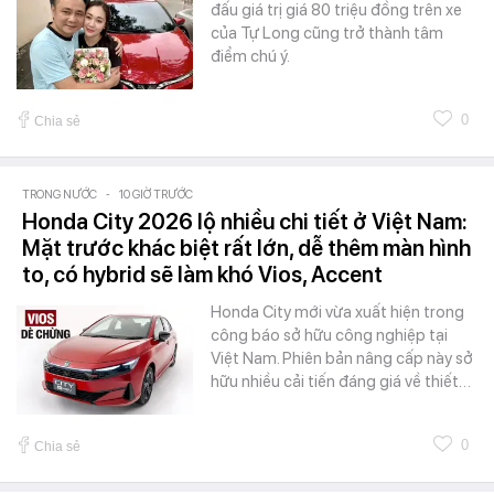
đấu giá trị giá 80 triệu đồng trên xe
của Tự Long cũng trở thành tâm
điểm chú ý.
0
Chia sẻ
TRONG NƯỚC
-
10 GIỜ TRƯỚC
Honda City 2026 lộ nhiều chi tiết ở Việt Nam:
Mặt trước khác biệt rất lớn, dễ thêm màn hình
to, có hybrid sẽ làm khó Vios, Accent
Honda City mới vừa xuất hiện trong
công báo sở hữu công nghiệp tại
Việt Nam. Phiên bản nâng cấp này sở
hữu nhiều cải tiến đáng giá về thiết…
0
Chia sẻ