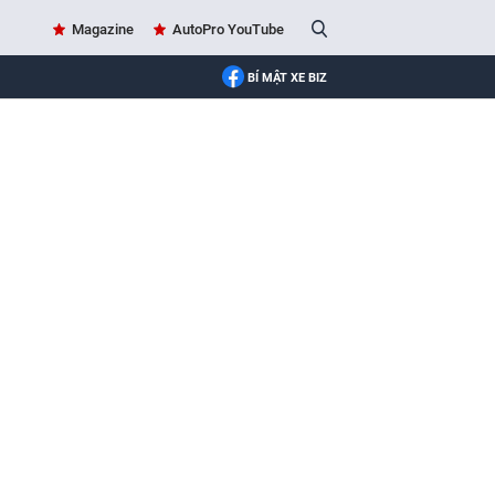
Magazine
AutoPro YouTube
BÍ MẬT XE BIZ