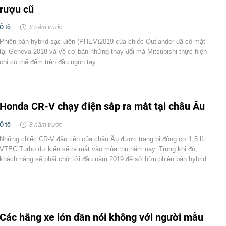
rượu cũ
Ô tô
8 năm trước
Phiên bản hybrid sạc điện (PHEV)2019 của chiếc Outlander đã có mặt
tại Geneva 2018 và về cơ bản những thay đổi mà Mitsubishi thực hiện
chỉ có thể đếm trên đầu ngón tay.
Honda CR-V chạy điện sắp ra mắt tại châu Âu
Ô tô
8 năm trước
Những chiếc CR-V đầu tiên của châu Âu được trang bị động cơ 1,5 lít
VTEC Turbo dự kiến ​​sẽ ra mắt vào mùa thu năm nay. Trong khi đó,
khách hàng sẽ phải chờ tới đầu năm 2019 để sở hữu phiên bản hybrid.
Các hãng xe lớn dần nói không với người mẫu