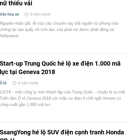
nữ thiếu vải
Văn hóa xe
8 năm trước
Nguyên nhân gốc rễ của câu chuyện này bắt nguồn từ phong trào
chống lại nạn quấy rối tình dục của phái nữ được phát động tại
Hollywood.
Start-up Trung Quốc hé lộ xe điện 1.000 mã
lực tại Geneva 2018
Ô tô
8 năm trước
LVCHI - một công ty mới thành lập của Trung Quốc - chuẩn bị ra mắt
Triển lãm Ô tô Geneva 2018 với mẫu xe điện 4 chỗ ngồi Venere có
công suất gần 1.000 mã lực.
SsangYong hé lộ SUV điện cạnh tranh Honda