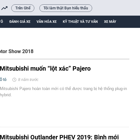
Trên Ghế
Tôi làm thật Bạn hiểu thấu
TÔ
ĐÁNH GIÁ XE
VĂN HÓA XE
KỸ THUẬT VÀ TƯ VẤN
XE MÁY
tor Show 2018
Mitsubishi muốn “lột xác” Pajero
Ô tô
8 năm trước
Mitsubishi Pajero hoàn toàn mới có thể được trang bị hệ thống plug-in
hybrid.
Mitsubishi Outlander PHEV 2019: Bình mới