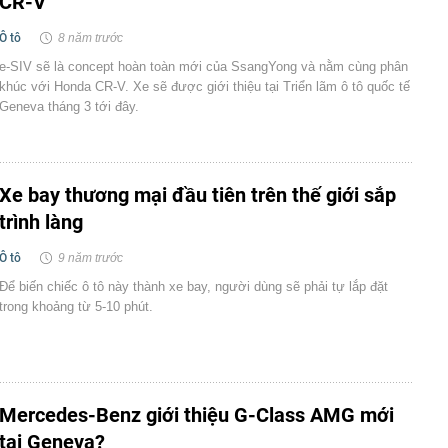
CR-V
Ô tô
8 năm trước
e-SIV sẽ là concept hoàn toàn mới của SsangYong và nằm cùng phân
khúc với Honda CR-V. Xe sẽ được giới thiệu tại Triển lãm ô tô quốc tế
Geneva tháng 3 tới đây.
Xe bay thương mại đầu tiên trên thế giới sắp
trình làng
Ô tô
9 năm trước
Để biến chiếc ô tô này thành xe bay, người dùng sẽ phải tự lắp đặt
trong khoảng từ 5-10 phút.
Mercedes-Benz giới thiệu G-Class AMG mới
tại Geneva?