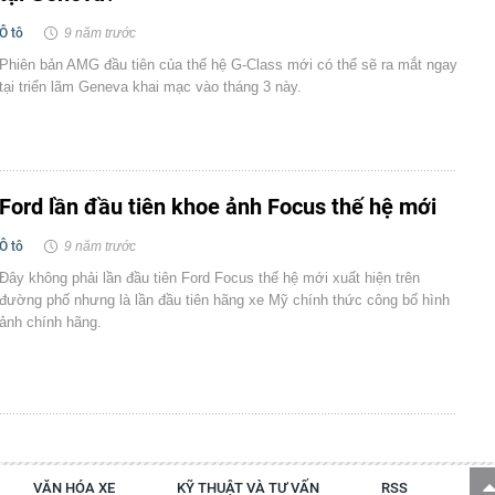
Ô tô
9 năm trước
Phiên bản AMG đầu tiên của thế hệ G-Class mới có thể sẽ ra mắt ngay
tại triển lãm Geneva khai mạc vào tháng 3 này.
Ford lần đầu tiên khoe ảnh Focus thế hệ mới
Ô tô
9 năm trước
Đây không phải lần đầu tiên Ford Focus thế hệ mới xuất hiện trên
đường phố nhưng là lần đầu tiên hãng xe Mỹ chính thức công bố hình
ảnh chính hãng.
VĂN HÓA XE
KỸ THUẬT VÀ TƯ VẤN
RSS