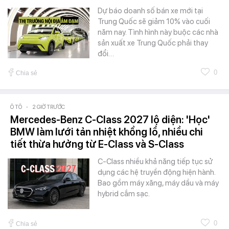
Dự báo doanh số bán xe mới tại
Trung Quốc sẽ giảm 10% vào cuối
năm nay. Tình hình này buộc các nhà
sản xuất xe Trung Quốc phải thay
đổi…
0
Chia sẻ
Ô TÔ
-
2 GIỜ TRƯỚC
Mercedes-Benz C-Class 2027 lộ diện: 'Học'
BMW làm lưới tản nhiệt khổng lồ, nhiều chi
tiết thừa hưởng từ E-Class và S-Class
C-Class nhiều khả năng tiếp tục sử
dụng các hệ truyền động hiện hành.
Bao gồm máy xăng, máy dầu và máy
hybrid cắm sạc.
0
Chia sẻ