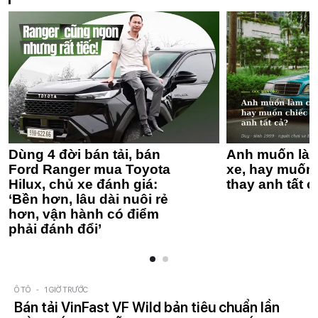
Dùng 4 đời bán tải, bán
Anh muốn làm
Ford Ranger mua Toyota
xe, hay muốn 
Hilux, chủ xe đánh giá:
thay anh tất c
‘Bền hơn, lâu dài nuôi rẻ
hơn, vận hành có điểm
phải đánh đổi’
Ô TÔ
-
1 GIỜ TRƯỚC
Bán tải VinFast VF Wild bản tiêu chuẩn lần