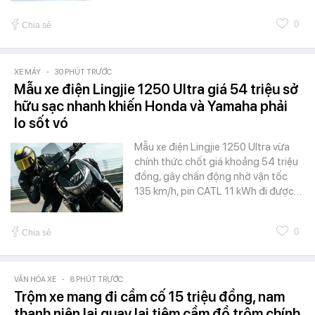
0
Chia sẻ
XE MÁY
-
30 PHÚT TRƯỚC
Mẫu xe điện Lingjie 1250 Ultra giá 54 triệu sở
hữu sạc nhanh khiến Honda và Yamaha phải
lo sốt vó
Mẫu xe điện Lingjie 1250 Ultra vừa
chính thức chốt giá khoảng 54 triệu
đồng, gây chấn động nhờ vận tốc
135 km/h, pin CATL 11 kWh đi được…
0
Chia sẻ
VĂN HÓA XE
-
8 PHÚT TRƯỚC
Trộm xe mang đi cầm cố 15 triệu đồng, nam
thanh niên lại quay lại tiệm cầm đồ trộm chính