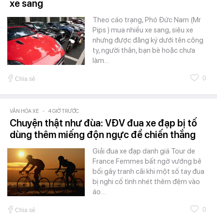
xe sang
Theo cáo trạng, Phó Đức Nam (Mr
Pips ) mua nhiều xe sang, siêu xe
nhưng được đăng ký dưới tên công
ty, người thân, bạn bè hoặc chưa
làm…
0
Chia sẻ
VĂN HÓA XE
-
4 GIỜ TRƯỚC
Chuyện thật như đùa: VĐV đua xe đạp bị tố
dùng thêm miếng độn ngực để chiến thắng
Giải đua xe đạp danh giá Tour de
France Femmes bất ngờ vướng bê
bối gây tranh cãi khi một số tay đua
bị nghi cố tình nhét thêm đệm vào
áo…
0
Chia sẻ