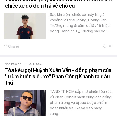
chiếc xe đó đem trả về chỗ cũ
Sau khi trộm chiếc xe máy trị giá
khoảng 23 triệu đồng, Hoàng Văn
Trường mang đi cầm cố lấy 15 triệu
đồng. Đáng chú ý, Trường sau đó…
0
Chia sẻ
VĂN HÓA XE
-
1 GIỜ TRƯỚC
Tòa kêu gọi Huỳnh Xuân Vấn - đồng phạm của
"trùm buôn siêu xe" Phan Công Khanh ra đầu
thú
TAND TP.HCM sắp mở phiên tòa xét
xử Phan Công Khanh cùng các đồng
phạm trong vụ bị cáo buộc chiếm
đoạt nhiều siêu xe và ô tô hạng
sang…