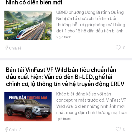
Ninh có diễn biến mới
UBND phường Uông Bí (tỉnh Quảng
Ninh) đã tổ chức chi trả tiền bồi
thường, hỗ trợ giải phóng mặt bằng
đợt 1 cho 15 hộ dân đầu tiên bị ảnh…
2 giờ trước
0
Chia sẻ
Bán tải VinFast VF Wild bản tiêu chuẩn lần
đầu xuất hiện: Vẫn có đèn Bi-LED, ghế lái
chỉnh cơ, lộ thông tin về hệ truyền động EREV
Khác biệt đáng kể so với bản
concept ra mắt trước đó, VinFast VF
Wild vừa lộ diện những hình ảnh mới
nhất mang đậm tính thương mại hóa.
1 giờ trước
0
Chia sẻ