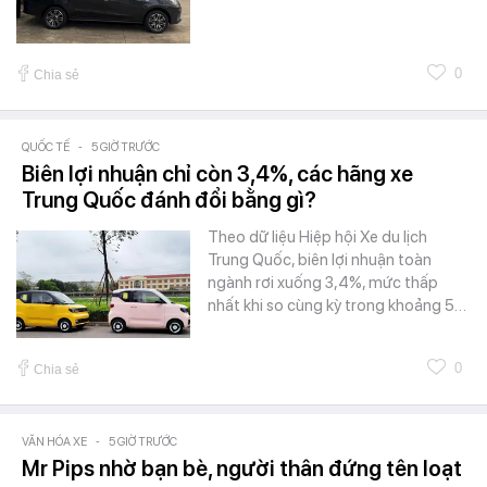
0
Chia sẻ
QUỐC TẾ
-
5 GIỜ TRƯỚC
Biên lợi nhuận chỉ còn 3,4%, các hãng xe
Trung Quốc đánh đổi bằng gì?
Theo dữ liệu Hiệp hội Xe du lịch
Trung Quốc, biên lợi nhuận toàn
ngành rơi xuống 3,4%, mức thấp
nhất khi so cùng kỳ trong khoảng 5…
0
Chia sẻ
VĂN HÓA XE
-
5 GIỜ TRƯỚC
Mr Pips nhờ bạn bè, người thân đứng tên loạt