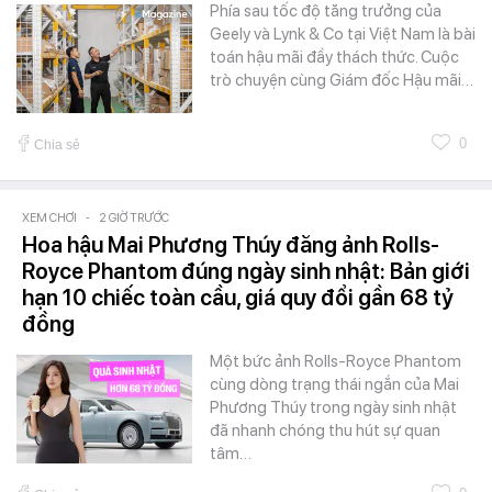
Phía sau tốc độ tăng trưởng của
Geely và Lynk & Co tại Việt Nam là bài
toán hậu mãi đầy thách thức. Cuộc
trò chuyện cùng Giám đốc Hậu mãi…
0
Chia sẻ
XEM CHƠI
-
2 GIỜ TRƯỚC
Hoa hậu Mai Phương Thúy đăng ảnh Rolls-
Royce Phantom đúng ngày sinh nhật: Bản giới
hạn 10 chiếc toàn cầu, giá quy đổi gần 68 tỷ
đồng
Một bức ảnh Rolls-Royce Phantom
cùng dòng trạng thái ngắn của Mai
Phương Thúy trong ngày sinh nhật
đã nhanh chóng thu hút sự quan
tâm…