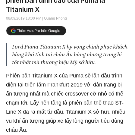
phiên bản đỉnh cao của Puma là
Titanium X
08/09/2019 18:00 PM
| Quang Phong
Thêm AutoPro trên Google
Ford Puma Titanium X hy vọng chinh phục khách
hàng khó tính tại châu Âu bằng những trang bị
tốt nhất mà thương hiệu Mỹ sở hữu.
Phiên bản Titanium X của Puma sẽ lần đầu trình
diện tại triển lãm Frankfurt 2019 với dàn trang bị
ấn tượng nhất mà chiếc crossover cỡ nhỏ có thể
chạm tới. Lấy nền tảng là phiên bản thể thao ST-
Line X đã ra mắt từ đầu, Titanium X sở hữu nhiều
vũ khí ấn tượng giúp xe lấy lòng người tiêu dùng
châu Âu.