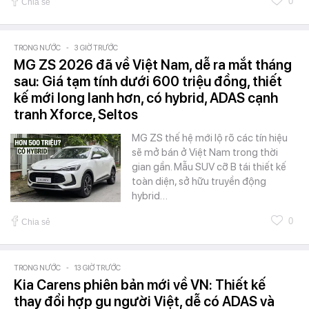
0
Chia sẻ
TRONG NƯỚC
-
3 GIỜ TRƯỚC
MG ZS 2026 đã về Việt Nam, dễ ra mắt tháng
sau: Giá tạm tính dưới 600 triệu đồng, thiết
kế mới long lanh hơn, có hybrid, ADAS cạnh
tranh Xforce, Seltos
MG ZS thế hệ mới lộ rõ các tín hiệu
sẽ mở bán ở Việt Nam trong thời
gian gần. Mẫu SUV cỡ B tái thiết kế
toàn diện, sở hữu truyền động
hybrid…
0
Chia sẻ
TRONG NƯỚC
-
13 GIỜ TRƯỚC
Kia Carens phiên bản mới về VN: Thiết kế
thay đổi hợp gu người Việt, dễ có ADAS và