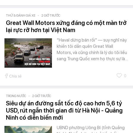
THỬ & ĐÁNH GIÁ XE
-
2 GIỜ TRƯỚC
Great Wall Motors xứng đáng có một màn trở
lại rực rỡ hơn tại Việt Nam
“Haval dừng bán rồi” — suy nghĩ này
khiến tôi dần quên Great Wall
Motors, và cũng chính là lý do tôi liều
sang Trung Quốc xem họ thực sự là…
0
Chia sẻ
TRONG NƯỚC
-
2 GIỜ TRƯỚC
Siêu dự án đường sắt tốc độ cao hơn 5,6 tỷ
USD, rút ngắn thời gian đi từ Hà Nội - Quảng
Ninh có diễn biến mới
UBND phường Uông Bí (tỉnh Quảng