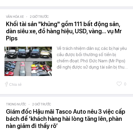
VĂN HÓA XE
-
2 GIỜ TRƯỚC
Khối tài sản "khủng" gồm 111 bất động sản,
dàn siêu xe, đồ hàng hiệu, USD, vàng... vụ Mr
Pips
Về trách nhiệm dân sự, các bị hại yêu
cầu được bồi thường số tiền bị
chiếm đoạt. Phó Đức Nam (Mr Pips)
đề nghị được sử dụng tài sản bị thu…
0
Chia sẻ
TRONG NƯỚC
-
2 GIỜ TRƯỚC
Giám đốc Hậu mãi Tasco Auto nêu 3 việc cấp
bách để ‘khách hàng hài lòng tăng lên, phàn
nàn giảm đi thấy rõ’