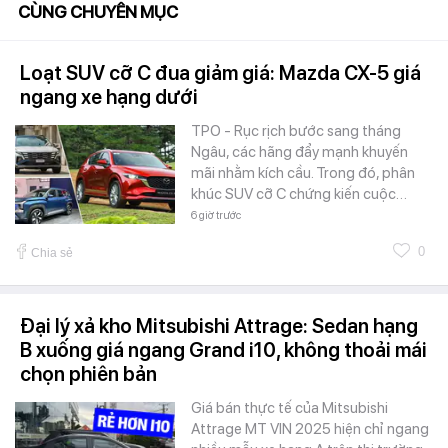
CÙNG CHUYÊN MỤC
Loạt SUV cỡ C đua giảm giá: Mazda CX-5 giá
ngang xe hạng dưới
TPO - Rục rịch bước sang tháng
Ngâu, các hãng đẩy mạnh khuyến
mãi nhằm kích cầu. Trong đó, phân
khúc SUV cỡ C chứng kiến cuộc…
6 giờ trước
0
Chia sẻ
Đại lý xả kho Mitsubishi Attrage: Sedan hạng
B xuống giá ngang Grand i10, không thoải mái
chọn phiên bản
Giá bán thực tế của Mitsubishi
Attrage MT VIN 2025 hiện chỉ ngang