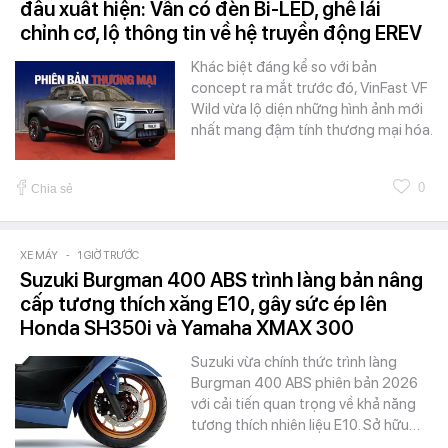
đầu xuất hiện: Vẫn có đèn Bi-LED, ghế lái
chỉnh cơ, lộ thông tin về hệ truyền động EREV
Khác biệt đáng kể so với bản
concept ra mắt trước đó, VinFast VF
Wild vừa lộ diện những hình ảnh mới
nhất mang đậm tính thương mại hóa.
0
Chia sẻ
XE MÁY
-
1 GIỜ TRƯỚC
Suzuki Burgman 400 ABS trình làng bản nâng
cấp tương thích xăng E10, gây sức ép lên
Honda SH350i và Yamaha XMAX 300
Suzuki vừa chính thức trình làng
Burgman 400 ABS phiên bản 2026
với cải tiến quan trọng về khả năng
tương thích nhiên liệu E10. Sở hữu…