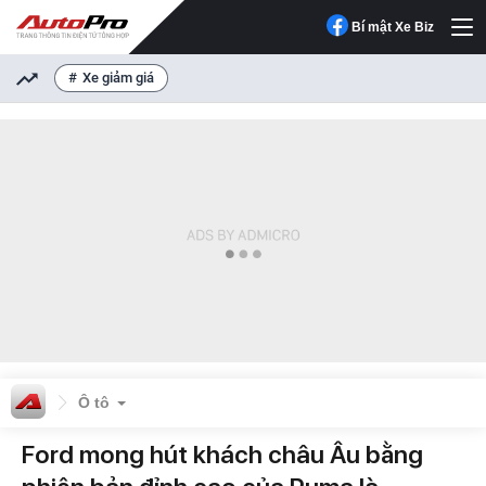
Bí mật Xe Biz
Xe giảm giá
Ô tô
Ford mong hút khách châu Âu bằng