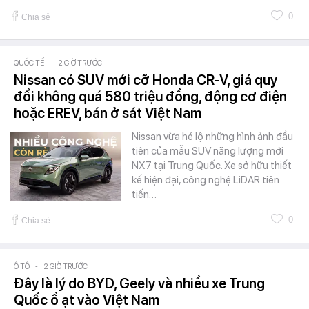
0
Chia sẻ
QUỐC TẾ
-
2 GIỜ TRƯỚC
Nissan có SUV mới cỡ Honda CR-V, giá quy
đổi không quá 580 triệu đồng, động cơ điện
hoặc EREV, bán ở sát Việt Nam
Nissan vừa hé lộ những hình ảnh đầu
tiên của mẫu SUV năng lượng mới
NX7 tại Trung Quốc. Xe sở hữu thiết
kế hiện đại, công nghệ LiDAR tiên
tiến…
0
Chia sẻ
Ô TÔ
-
2 GIỜ TRƯỚC
Đây là lý do BYD, Geely và nhiều xe Trung
Quốc ồ ạt vào Việt Nam