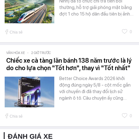
Ninh) đã tổ chức chi trả tiền bồi
thường, hỗ trợ giải phóng mặt bằng
đợt 1 cho 15 hộ dân đầu tiên bị ảnh…
0
Chia sẻ
VĂN HÓA XE
-
2 GIỜ TRƯỚC
Chiếc xe cà tàng lăn bánh 138 năm trước là lý
do cho lựa chọn "Tốt hơn", thay vì "Tốt nhất"
Better Choice Awards 2026 khởi
động đúng ngày 5/8 - cột mốc gắn
với chuyến đi đã thay đổi lịch sử
ngành ô tô. Câu chuyện ấy cũng…
0
Chia sẻ
ĐÁNH GIÁ XE