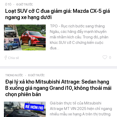
Ô TÔ
-
6 GIỜ TRƯỚC
Loạt SUV cỡ C đua giảm giá: Mazda CX-5 giá
ngang xe hạng dưới
TPO - Rục rịch bước sang tháng
Ngâu, các hãng đẩy mạnh khuyến
mãi nhằm kích cầu. Trong đó, phân
khúc SUV cỡ C chứng kiến cuộc
đua…
0
Chia sẻ
TRONG NƯỚC
-
6 GIỜ TRƯỚC
Đại lý xả kho Mitsubishi Attrage: Sedan hạng
B xuống giá ngang Grand i10, không thoải mái
chọn phiên bản
Giá bán thực tế của Mitsubishi
Attrage MT VIN 2025 hiện chỉ ngang
nhiều mẫu xe hạng A trên thị trường.