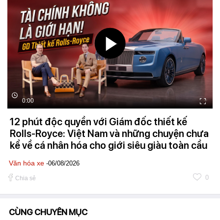
0:00
12 phút độc quyền với Giám đốc thiết kế
Rolls-Royce: Việt Nam và những chuyện chưa
kể về cá nhân hóa cho giới siêu giàu toàn cầu
Văn hóa xe
-06/08/2026
0
Chia sẻ
CÙNG CHUYÊN MỤC