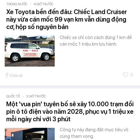
TRONG NƯỚC
-
4 GIỜ TRƯỚC
Xe Toyota bền đến đâu: Chiếc Land Cruiser
này vừa cán mốc 99 vạn km vẫn dùng động
cơ, hộp số nguyên bản
Chiếc xe chỉ còn cách đúng 1 km để
cán mốc 1 triệu km lưu hành.
0
Chia sẻ
QUỐC TẾ
-
3 GIỜ TRƯỚC
Một 'vua pin' tuyên bố sẽ xây 10.000 trạm đổi
pin ô tô điện vào năm 2028, phục vụ 1 triệu xe
mỗi ngày chỉ với 3 phút
Công ty này đang đặt mục tiêu vô
cùng tham vọng.