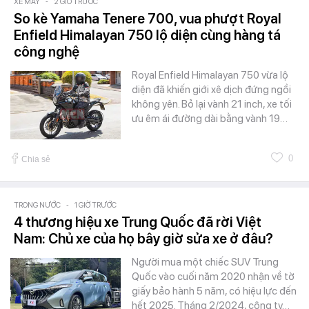
XE MÁY
-
2 GIỜ TRƯỚC
So kè Yamaha Tenere 700, vua phượt Royal
Enfield Himalayan 750 lộ diện cùng hàng tá
công nghệ
Royal Enfield Himalayan 750 vừa lộ
diện đã khiến giới xê dịch đứng ngồi
không yên. Bỏ lại vành 21 inch, xe tối
ưu êm ái đường dài bằng vành 19…
0
Chia sẻ
TRONG NƯỚC
-
1 GIỜ TRƯỚC
4 thương hiệu xe Trung Quốc đã rời Việt
Nam: Chủ xe của họ bây giờ sửa xe ở đâu?
Người mua một chiếc SUV Trung
Quốc vào cuối năm 2020 nhận về tờ
giấy bảo hành 5 năm, có hiệu lực đến
hết 2025. Tháng 2/2024, công ty…