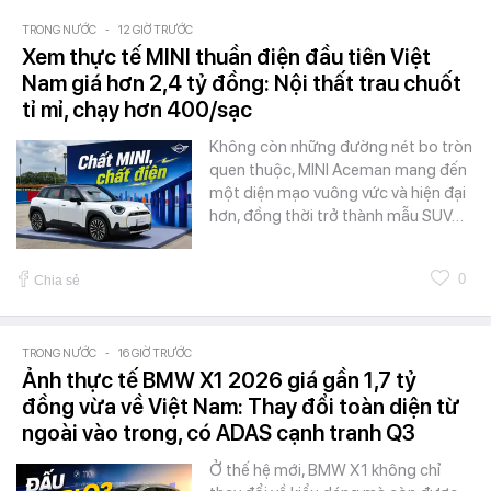
TRONG NƯỚC
-
12 GIỜ TRƯỚC
Xem thực tế MINI thuần điện đầu tiên Việt
Nam giá hơn 2,4 tỷ đồng: Nội thất trau chuốt
tỉ mỉ, chạy hơn 400/sạc
Không còn những đường nét bo tròn
quen thuộc, MINI Aceman mang đến
một diện mạo vuông vức và hiện đại
hơn, đồng thời trở thành mẫu SUV…
0
Chia sẻ
TRONG NƯỚC
-
16 GIỜ TRƯỚC
Ảnh thực tế BMW X1 2026 giá gần 1,7 tỷ
đồng vừa về Việt Nam: Thay đổi toàn diện từ
ngoài vào trong, có ADAS cạnh tranh Q3
Ở thế hệ mới, BMW X1 không chỉ