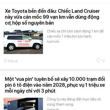
Xe Toyota bền đến đâu: Chiếc Land Cruiser
này vừa cán mốc 99 vạn km vẫn dùng động
cơ, hộp số nguyên bản
Chiếc xe chỉ còn cách đúng 1 km để
cán mốc 1 triệu km lưu hành.
4 giờ trước
0
Chia sẻ
Một 'vua pin' tuyên bố sẽ xây 10.000 trạm đổi
pin ô tô điện vào năm 2028, phục vụ 1 triệu xe
mỗi ngày chỉ với 3 phút
Công ty này đang đặt mục tiêu vô
cùng tham vọng.
3 giờ trước