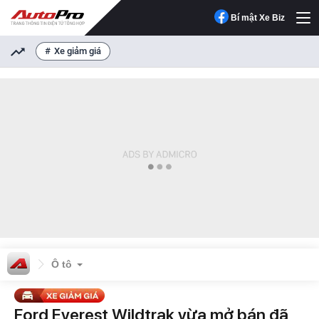
Bí mật Xe Biz
Xe giảm giá
Ô tô
Ford Everest Wildtrak vừa mở bán đã