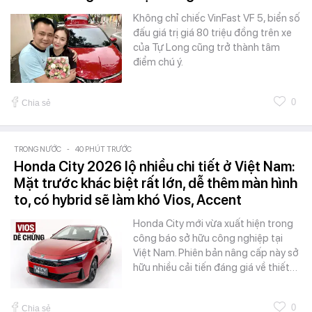
Không chỉ chiếc VinFast VF 5, biển số
đấu giá trị giá 80 triệu đồng trên xe
của Tự Long cũng trở thành tâm
điểm chú ý.
0
Chia sẻ
TRONG NƯỚC
-
40 PHÚT TRƯỚC
Honda City 2026 lộ nhiều chi tiết ở Việt Nam:
Mặt trước khác biệt rất lớn, dễ thêm màn hình
to, có hybrid sẽ làm khó Vios, Accent
Honda City mới vừa xuất hiện trong
công báo sở hữu công nghiệp tại
Việt Nam. Phiên bản nâng cấp này sở
hữu nhiều cải tiến đáng giá về thiết…
0
Chia sẻ