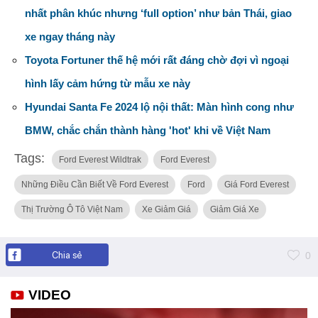
nhất phân khúc nhưng ‘full option’ như bản Thái, giao
xe ngay tháng này
Toyota Fortuner thế hệ mới rất đáng chờ đợi vì ngoại
hình lấy cảm hứng từ mẫu xe này
Hyundai Santa Fe 2024 lộ nội thất: Màn hình cong như
BMW, chắc chắn thành hàng 'hot' khi về Việt Nam
Tags:
Ford Everest Wildtrak
Ford Everest
Những Điều Cần Biết Về Ford Everest
Ford
Giá Ford Everest
Thị Trường Ô Tô Việt Nam
Xe Giảm Giá
Giảm Giá Xe
Chia sẻ
0
VIDEO