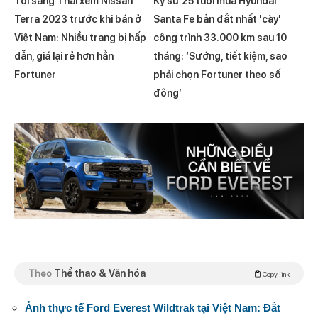
Tôi sang Thái xem Nissan
Kỹ sư 25 tuổi mua Hyundai
Terra 2023 trước khi bán ở
Santa Fe bản đắt nhất 'cày'
Việt Nam: Nhiều trang bị hấp
công trình 33.000 km sau 10
dẫn, giá lại rẻ hơn hẳn
tháng: ‘Sướng, tiết kiệm, sao
Fortuner
phải chọn Fortuner theo số
đông’
Theo
Thể thao & Văn hóa
Copy link
Ảnh thực tế Ford Everest Wildtrak tại Việt Nam: Đắt