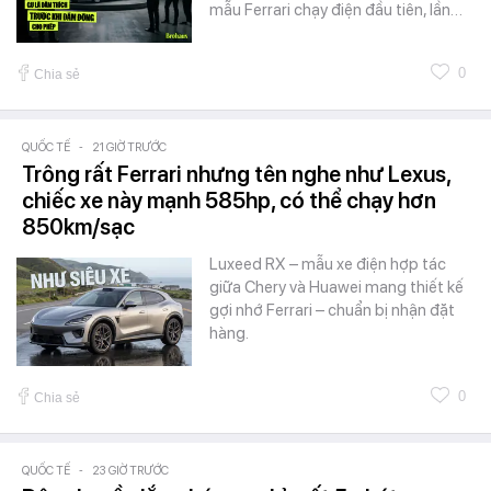
mẫu Ferrari chạy điện đầu tiên, lần…
0
Chia sẻ
QUỐC TẾ
-
21 GIỜ TRƯỚC
Trông rất Ferrari nhưng tên nghe như Lexus,
chiếc xe này mạnh 585hp, có thể chạy hơn
850km/sạc
Luxeed RX – mẫu xe điện hợp tác
giữa Chery và Huawei mang thiết kế
gợi nhớ Ferrari – chuẩn bị nhận đặt
hàng.
0
Chia sẻ
QUỐC TẾ
-
23 GIỜ TRƯỚC