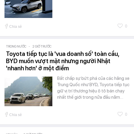
0
Chia sẻ
TRONG NƯỚC
-
2 GIỜ TRƯỚC
Toyota tiếp tục là 'vua doanh số' toàn cầu,
BYD muốn vượt mặt nhưng người Nhật
'nhanh hơn' ở một điểm
Bất chấp sự bứt phá của các hãng xe
Trung Quốc như BYD, Toyota tiếp tục
giữ vị trí thương hiệu ô tô bán chạy
nhất thế giới trong nửa đầu năm…
0
Chia sẻ