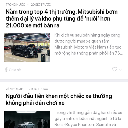
TRONG NƯỚC
-
20 GIỜ TRƯỚC
Nằm trong top 4 thị trường, Mitsubishi bơm
thêm đại lý và kho phụ tùng để ‘nuôi’ hơn
21.000 xe mới bán ra
Khi dịch vụ sau bán hàng ngày càng
được người mua xe quan tâm,
Mitsubishi Motors Việt Nam tiếp tục
mở rộng hệ thống phân phối lên 76…
0
Chia sẻ
VĂN HÓA XE
-
21 GIỜ TRƯỚC
Người đầu tiên khen một chiếc xe thường
không phải dân chơi xe
Trong vài tháng gần đây, hai chiếc xe
gây tranh cãi bậc nhất ngành ô tô là
Rolls-Royce Phantom Scintilla và