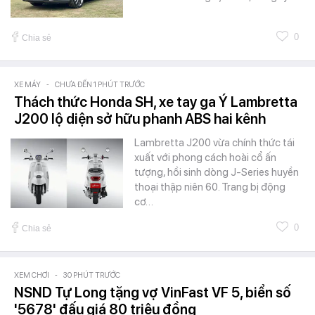
0
Chia sẻ
XE MÁY
-
CHƯA ĐẾN 1 PHÚT TRƯỚC
Thách thức Honda SH, xe tay ga Ý Lambretta
J200 lộ diện sở hữu phanh ABS hai kênh
Lambretta J200 vừa chính thức tái
xuất với phong cách hoài cổ ấn
tượng, hồi sinh dòng J-Series huyền
thoại thập niên 60. Trang bị động
cơ…
0
Chia sẻ
XEM CHƠI
-
30 PHÚT TRƯỚC
NSND Tự Long tặng vợ VinFast VF 5, biển số
'5678' đấu giá 80 triệu đồng