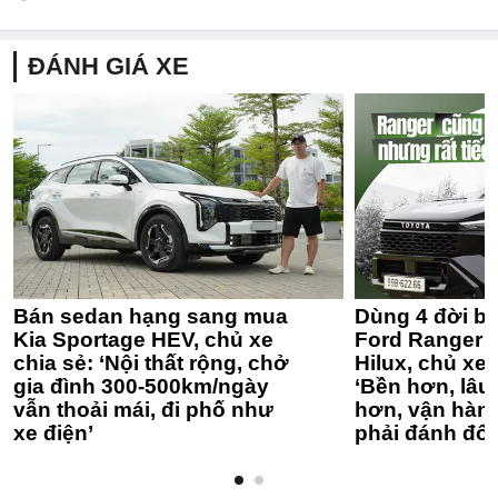
ĐÁNH GIÁ XE
Bán sedan hạng sang mua
Dùng 4 đời bá
Kia Sportage HEV, chủ xe
Ford Ranger 
chia sẻ: ‘Nội thất rộng, chở
Hilux, chủ xe 
gia đình 300-500km/ngày
‘Bền hơn, lâu 
vẫn thoải mái, đi phố như
hơn, vận hàn
xe điện’
phải đánh đổi