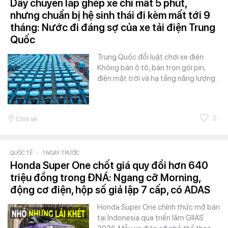
Dây chuyền lắp ghép xe chỉ mất 5 phút,
nhưng chuẩn bị hệ sinh thái đi kèm mất tới 9
tháng: Nước đi đáng sợ của xe tải điện Trung
Quốc
Trung Quốc đổi luật chơi xe điện:
Không bán ô tô, bán trọn gói pin,
điện mặt trời và hạ tầng năng lượng.
0
Chia sẻ
QUỐC TẾ
-
1 NGÀY TRƯỚC
Honda Super One chốt giá quy đổi hơn 640
triệu đồng trong ĐNÁ: Ngang cỡ Morning,
động cơ điện, hộp số giả lập 7 cấp, có ADAS
Honda Super One chính thức mở bán
tại Indonesia qua triển lãm GIIAS