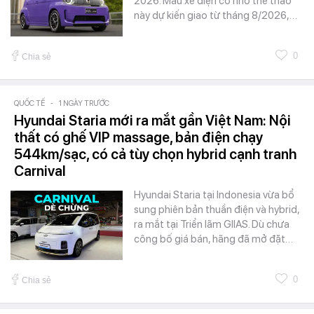
2026. Mẫu xe điện cỡ nhỏ thể thao
này dự kiến giao từ tháng 8/2026,…
0
Chia sẻ
QUỐC TẾ
-
1 NGÀY TRƯỚC
Hyundai Staria mới ra mắt gần Việt Nam: Nội
thất có ghế VIP massage, bản điện chạy
544km/sạc, có cả tùy chọn hybrid cạnh tranh
Carnival
Hyundai Staria tại Indonesia vừa bổ
sung phiên bản thuần điện và hybrid,
ra mắt tại Triển lãm GIIAS. Dù chưa
công bố giá bán, hãng đã mở đặt…
0
Chia sẻ