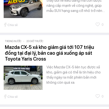
thay đổi về kiểu dáng mà còn được
nâng cấp mạnh về công nghệ, giúp
mẫu SUV hạng sang cỡ nhỏ trở nên…
0
Chia sẻ
TRONG NƯỚC
-
20 GIỜ TRƯỚC
Mazda CX-5 xả kho giảm giá tới 107 triệu
đồng tại đại lý, bản cao giá xuống áp sát
Toyota Yaris Cross
Việc Mazda CX-5 liên tục được xả
kho, giảm giá có thể là tín hiệu cho
thấy ngày ra mắt phiên bản mới
không còn quá xa.
0
Chia sẻ