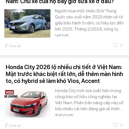
Nam: Chủ xe của họ bây giờ sửa xe ở đâu?
Người mua một chiếc SUV Trung
Quốc vào cuối năm 2020 nhận về tờ
giấy bảo hành 5 năm, có hiệu lực đến
hết 2025. Tháng 2/2024, công ty…
1 giờ trước
0
Chia sẻ
Honda City 2026 lộ nhiều chi tiết ở Việt Nam:
Mặt trước khác biệt rất lớn, dễ thêm màn hình
to, có hybrid sẽ làm khó Vios, Accent
Honda City mới vừa xuất hiện trong
công báo sở hữu công nghiệp tại
Việt Nam. Phiên bản nâng cấp này sở
hữu nhiều cải tiến đáng giá về thiết…
40 phút trước
0
Chia sẻ