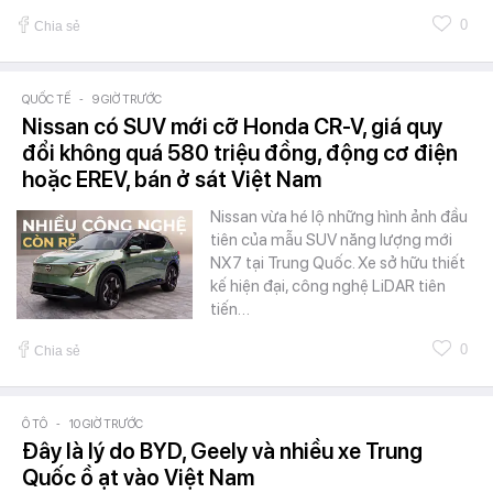
0
Chia sẻ
QUỐC TẾ
-
9 GIỜ TRƯỚC
Nissan có SUV mới cỡ Honda CR-V, giá quy
đổi không quá 580 triệu đồng, động cơ điện
hoặc EREV, bán ở sát Việt Nam
Nissan vừa hé lộ những hình ảnh đầu
tiên của mẫu SUV năng lượng mới
NX7 tại Trung Quốc. Xe sở hữu thiết
kế hiện đại, công nghệ LiDAR tiên
tiến…
0
Chia sẻ
Ô TÔ
-
10 GIỜ TRƯỚC
Đây là lý do BYD, Geely và nhiều xe Trung
Quốc ồ ạt vào Việt Nam