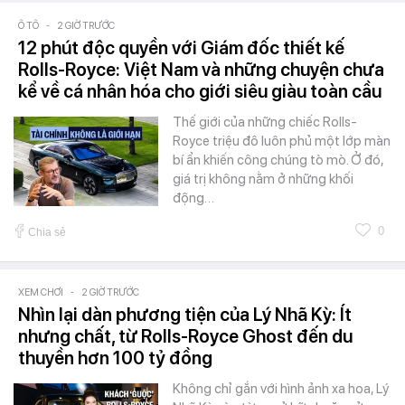
Ô TÔ
-
2 GIỜ TRƯỚC
12 phút độc quyền với Giám đốc thiết kế
Rolls-Royce: Việt Nam và những chuyện chưa
kể về cá nhân hóa cho giới siêu giàu toàn cầu
Thế giới của những chiếc Rolls-
Royce triệu đô luôn phủ một lớp màn
bí ẩn khiến công chúng tò mò. Ở đó,
giá trị không nằm ở những khối
động…
0
Chia sẻ
XEM CHƠI
-
2 GIỜ TRƯỚC
Nhìn lại dàn phương tiện của Lý Nhã Kỳ: Ít
nhưng chất, từ Rolls-Royce Ghost đến du
thuyền hơn 100 tỷ đồng
Không chỉ gắn với hình ảnh xa hoa, Lý