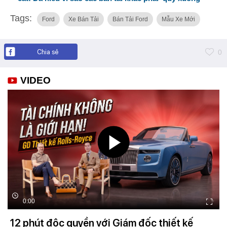
Tags:
Ford
Xe Bán Tải
Bán Tải Ford
Mẫu Xe Mới
Chia sẻ
0
VIDEO
0:00
12 phút độc quyền với Giám đốc thiết kế