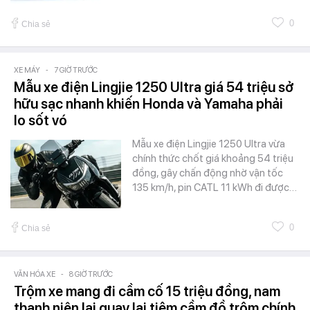
0
Chia sẻ
XE MÁY
-
7 GIỜ TRƯỚC
Mẫu xe điện Lingjie 1250 Ultra giá 54 triệu sở
hữu sạc nhanh khiến Honda và Yamaha phải
lo sốt vó
Mẫu xe điện Lingjie 1250 Ultra vừa
chính thức chốt giá khoảng 54 triệu
đồng, gây chấn động nhờ vận tốc
135 km/h, pin CATL 11 kWh đi được…
0
Chia sẻ
VĂN HÓA XE
-
8 GIỜ TRƯỚC
Trộm xe mang đi cầm cố 15 triệu đồng, nam
thanh niên lại quay lại tiệm cầm đồ trộm chính