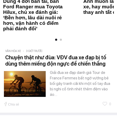
Dùng 4 đời bán tải, bán
Anh muốn làm
Ford Ranger mua Toyota
xe, hay muốn 
Hilux, chủ xe đánh giá:
thay anh tất c
‘Bền hơn, lâu dài nuôi rẻ
hơn, vận hành có điểm
phải đánh đổi’
VĂN HÓA XE
-
3 GIỜ TRƯỚC
Chuyện thật như đùa: VĐV đua xe đạp bị tố
dùng thêm miếng độn ngực để chiến thắng
Giải đua xe đạp danh giá Tour de
France Femmes bất ngờ vướng bê
bối gây tranh cãi khi một số tay đua
bị nghi cố tình nhét thêm đệm vào
áo…
0
Chia sẻ