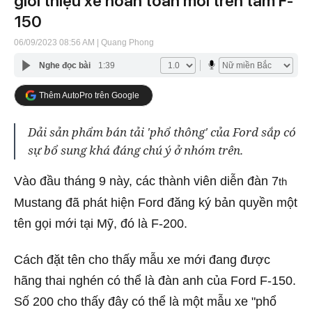
giới thiệu xe hoàn toàn mới trên tầm F-
150
06/09/2023 08:56 AM
| Quang Phong
Nghe đọc bài
1:39
Thêm AutoPro trên Google
Dải sản phẩm bán tải 'phổ thông' của Ford sắp có
sự bổ sung khá đáng chú ý ở nhóm trên.
Vào đầu tháng 9 này, các thành viên diễn đàn 7
th
Mustang đã phát hiện Ford đăng ký bản quyền một
tên gọi mới tại Mỹ, đó là F-200.
Cách đặt tên cho thấy mẫu xe mới đang được
hãng thai nghén có thể là đàn anh của Ford F-150.
Số 200 cho thấy đây có thể là một mẫu xe "phổ