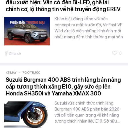
đầu xuất hiện: Vẫn có đèn Bi-LED, ghế lái
chỉnh cơ, lộ thông tin về hệ truyền động EREV
Khác biệt đáng kể so với bản
concept ra mắt trước đó, VinFast VF
Wild vừa lộ diện những hình ảnh mới
nhất mang đậm tính thương mại hóa.
0
Chia sẻ
XE MÁY
-
7 GIỜ TRƯỚC
Suzuki Burgman 400 ABS trình làng bản nâng
cấp tương thích xăng E10, gây sức ép lên
Honda SH350i và Yamaha XMAX 300
Suzuki vừa chính thức trình làng
Burgman 400 ABS phiên bản 2026
với cải tiến quan trọng về khả năng
tương thích nhiên liệu E10. Sở hữu…