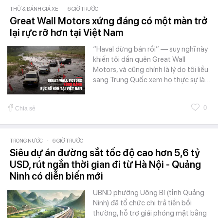
THỬ & ĐÁNH GIÁ XE
-
6 GIỜ TRƯỚC
Great Wall Motors xứng đáng có một màn trở
lại rực rỡ hơn tại Việt Nam
“Haval dừng bán rồi” — suy nghĩ này
khiến tôi dần quên Great Wall
Motors, và cũng chính là lý do tôi liều
sang Trung Quốc xem họ thực sự là…
0
Chia sẻ
TRONG NƯỚC
-
6 GIỜ TRƯỚC
Siêu dự án đường sắt tốc độ cao hơn 5,6 tỷ
USD, rút ngắn thời gian đi từ Hà Nội - Quảng
Ninh có diễn biến mới
UBND phường Uông Bí (tỉnh Quảng
Ninh) đã tổ chức chi trả tiền bồi
thường, hỗ trợ giải phóng mặt bằng