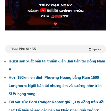
Theo
Phụ Nữ Số
Copy link
Isuzu sản xuất bán tải thuần điện đầu tiên tại Đông Nam
Á
Hơn 150km lên đỉnh Phượng Hoàng bằng Ram 1500
Longhorn: Ngồi bán tải nhưng êm và sướng như trên
SUV hạng sang
Tôi vắt sức Ford Ranger Raptor giá 1,3 tỷ đồng trên đồi
cát: Đã hiểu vì sao các bán tải khác phải 'quỳ xuống'