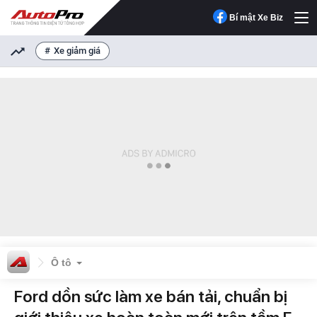
Bí mật Xe Biz
Xe giảm giá
Ô tô
Ford dồn sức làm xe bán tải, chuẩn bị