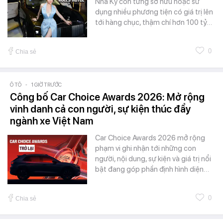
Nhã Kỳ còn từng sở hữu hoặc sử
dụng nhiều phương tiện có giá trị lên
tới hàng chục, thậm chí hơn 100 tỷ…
0
Chia sẻ
Ô TÔ
-
1 GIỜ TRƯỚC
Công bố Car Choice Awards 2026: Mở rộng
vinh danh cả con người, sự kiện thúc đẩy
ngành xe Việt Nam
Car Choice Awards 2026 mở rộng
phạm vi ghi nhận tới những con
người, nội dung, sự kiện và giá trị nổi
bật đang góp phần định hình diện…
0
Chia sẻ