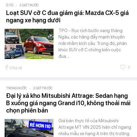
Ô TÔ
-
2 GIỜ TRƯỚC
Loạt SUV cỡ C đua giảm giá: Mazda CX-5 giá
ngang xe hạng dưới
TPO - Rục rịch bước sang tháng
Ngâu, các hãng đẩy mạnh khuyến
mãi nhằm kích cầu. Trong đó, phân
khúc SUV cỡ C chứng kiến cuộc
đua…
0
Chia sẻ
TRONG NƯỚC
-
2 GIỜ TRƯỚC
Đại lý xả kho Mitsubishi Attrage: Sedan hạng
B xuống giá ngang Grand i10, không thoải mái
chọn phiên bản
Giá bán thực tế của Mitsubishi
Attrage MT VIN 2025 hiện chỉ ngang
nhiều mẫu xe hạng A trên thị trường.