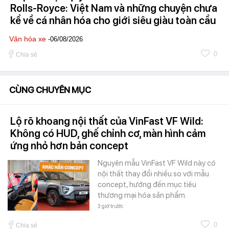
Rolls-Royce: Việt Nam và những chuyện chưa
kể về cá nhân hóa cho giới siêu giàu toàn cầu
Văn hóa xe
-06/08/2026
0
Chia sẻ
CÙNG CHUYÊN MỤC
Lộ rõ khoang nội thất của VinFast VF Wild:
Không có HUD, ghế chỉnh cơ, màn hình cảm
ứng nhỏ hơn bản concept
Nguyên mẫu VinFast VF Wild này có
nội thất thay đổi nhiều so với mẫu
concept, hướng đến mục tiêu
thương mại hóa sản phẩm.
3 giờ trước
0
Chia sẻ