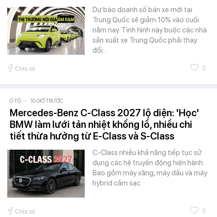
Dự báo doanh số bán xe mới tại
Trung Quốc sẽ giảm 10% vào cuối
năm nay. Tình hình này buộc các nhà
sản xuất xe Trung Quốc phải thay
đổi…
0
Chia sẻ
Ô TÔ
-
10 GIỜ TRƯỚC
Mercedes-Benz C-Class 2027 lộ diện: 'Học'
BMW làm lưới tản nhiệt khổng lồ, nhiều chi
tiết thừa hưởng từ E-Class và S-Class
C-Class nhiều khả năng tiếp tục sử
dụng các hệ truyền động hiện hành.
Bao gồm máy xăng, máy dầu và máy
hybrid cắm sạc.
0
Chia sẻ