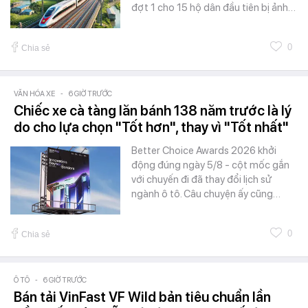
đợt 1 cho 15 hộ dân đầu tiên bị ảnh…
0
Chia sẻ
VĂN HÓA XE
-
6 GIỜ TRƯỚC
Chiếc xe cà tàng lăn bánh 138 năm trước là lý
do cho lựa chọn "Tốt hơn", thay vì "Tốt nhất"
Better Choice Awards 2026 khởi
động đúng ngày 5/8 - cột mốc gắn
với chuyến đi đã thay đổi lịch sử
ngành ô tô. Câu chuyện ấy cũng…
0
Chia sẻ
Ô TÔ
-
6 GIỜ TRƯỚC
Bán tải VinFast VF Wild bản tiêu chuẩn lần