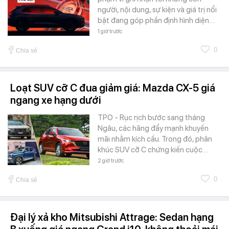
người, nội dung, sự kiện và giá trị nổi
bật đang góp phần định hình diện…
1 giờ trước
0
Chia sẻ
Loạt SUV cỡ C đua giảm giá: Mazda CX-5 giá
ngang xe hạng dưới
TPO - Rục rịch bước sang tháng
Ngâu, các hãng đẩy mạnh khuyến
mãi nhằm kích cầu. Trong đó, phân
khúc SUV cỡ C chứng kiến cuộc…
2 giờ trước
0
Chia sẻ
Đại lý xả kho Mitsubishi Attrage: Sedan hạng