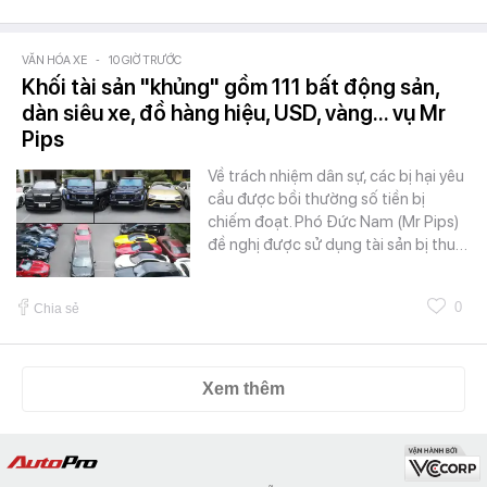
VĂN HÓA XE
-
10 GIỜ TRƯỚC
Khối tài sản "khủng" gồm 111 bất động sản,
dàn siêu xe, đồ hàng hiệu, USD, vàng... vụ Mr
Pips
Về trách nhiệm dân sự, các bị hại yêu
cầu được bồi thường số tiền bị
chiếm đoạt. Phó Đức Nam (Mr Pips)
đề nghị được sử dụng tài sản bị thu…
0
Chia sẻ
Xem thêm