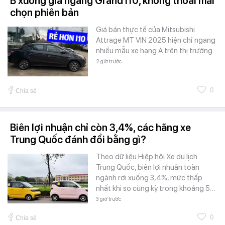
B xuống giá ngang Grand i10, không thoải mái
chọn phiên bản
Giá bán thực tế của Mitsubishi
Attrage MT VIN 2025 hiện chỉ ngang
nhiều mẫu xe hạng A trên thị trường.
2 giờ trước
0
Chia sẻ
Biên lợi nhuận chỉ còn 3,4%, các hãng xe
Trung Quốc đánh đổi bằng gì?
Theo dữ liệu Hiệp hội Xe du lịch
Trung Quốc, biên lợi nhuận toàn
ngành rơi xuống 3,4%, mức thấp
nhất khi so cùng kỳ trong khoảng 5…
3 giờ trước
0
Chia sẻ