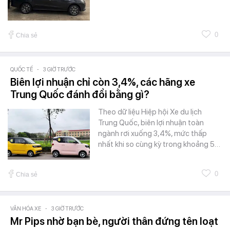
0
Chia sẻ
QUỐC TẾ
-
3 GIỜ TRƯỚC
Biên lợi nhuận chỉ còn 3,4%, các hãng xe
Trung Quốc đánh đổi bằng gì?
Theo dữ liệu Hiệp hội Xe du lịch
Trung Quốc, biên lợi nhuận toàn
ngành rơi xuống 3,4%, mức thấp
nhất khi so cùng kỳ trong khoảng 5…
0
Chia sẻ
VĂN HÓA XE
-
3 GIỜ TRƯỚC
Mr Pips nhờ bạn bè, người thân đứng tên loạt