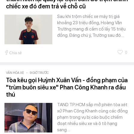
chiếc xe đó đem trả về chỗ cũ
Sau khi trộm chiếc xe máy trị giá
khoảng 23 triệu đồng, Hoàng Văn
Trường mang đi cầm cố lấy 15 triệu
đồng. Đáng chú ý, Trường sau đó…
0
Chia sẻ
VĂN HÓA XE
-
9 GIỜ TRƯỚC
Tòa kêu gọi Huỳnh Xuân Vấn - đồng phạm của
"trùm buôn siêu xe" Phan Công Khanh ra đầu
thú
TAND TP.HCM sắp mở phiên tòa xét
xử Phan Công Khanh cùng các đồng
phạm trong vụ bị cáo buộc chiếm
đoạt nhiều siêu xe và ô tô hạng
sang…