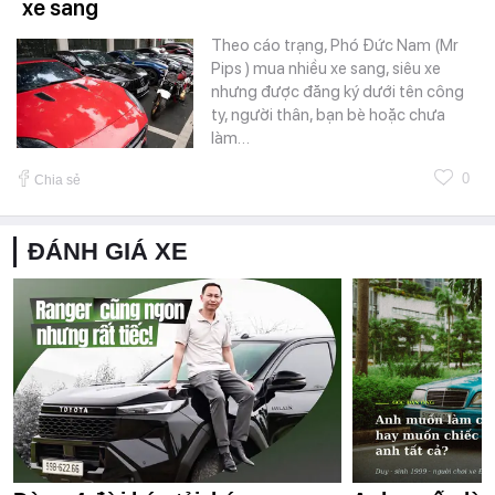
xe sang
Theo cáo trạng, Phó Đức Nam (Mr
Pips ) mua nhiều xe sang, siêu xe
nhưng được đăng ký dưới tên công
ty, người thân, bạn bè hoặc chưa
làm…
0
Chia sẻ
ĐÁNH GIÁ XE