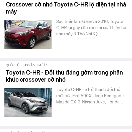
Crossover cỡ nhỏ Toyota C-HR lộ diện tại nhà
máy
Sau triển lãm Geneva 2016, Toyota
C-HR lại gây xôn xao khi xuất hiện tại
nhà máy ở Thổ Nhĩ Kỳ.
QUỐC TẾ
-
10 NĂM TRƯỚC
Toyota C-HR - Đối thủ đáng gờm trong phân
khúc crossover cỡ nhỏ
Toyota C-HR sẽ trở thành đối thủ
mới của Fiat 500X, Jeep Renegade,
Mazda CX-3, Nissan Juke, Honda…