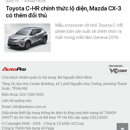
QUỐC TẾ
-
10 NĂM TRƯỚC
Toyota C-HR chính thức lộ diện, Mazda CX-3
có thêm đối thủ
Mẫu crossover cỡ nhỏ Toyota C-HR
phiên bản sản xuất sẽ chính thức ra
mắt trong triển lãm Geneva 2016…
Chịu trách nhiệm quản lý nội dung: Bà Nguyễn Bích Minh
Tầng 19, tòa nhà Center Building, số 1 phố Nguyễn Huy Tưởng, phường Thanh
Xuân, TP.Hà Nội
Điện thoại: 024 7309 5555
Liên hệ quảng cáo:
Email: info@autopro.com.vn
Giấy phép thiết lập trang thông tin điện tử tổng hợp trên mạng số 736/GP-
SVHTT do Sở Văn hóa và thể thao TP. Hà Nội cấp ngày 25/12/2025.
© Copyright 2008 - 2026 - Công ty Cổ phần VCCorp
Công ty TNHH Nội dung số Pega