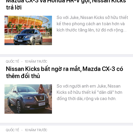
Mazda CX-3 và Honda HR-V gọi, Nissan Kicks
trả lời
So với Juke, Nissan Kicks sở hữu thiết
kế theo phong cách an toàn hơn và
kích thước tăng lên, từ đó nới rộng…
QUỐC TẾ
-
10 NĂM TRƯỚC
Nissan Kicks bất ngờ ra mắt, Mazda CX-3 có
thêm đối thủ
So với người anh em Juke, Nissan
Kicks sở hữu thiết kế "dân dã" hơn
đồng thời dài, rộng và cao hơn.
QUỐC TẾ
-
10 NĂM TRƯỚC