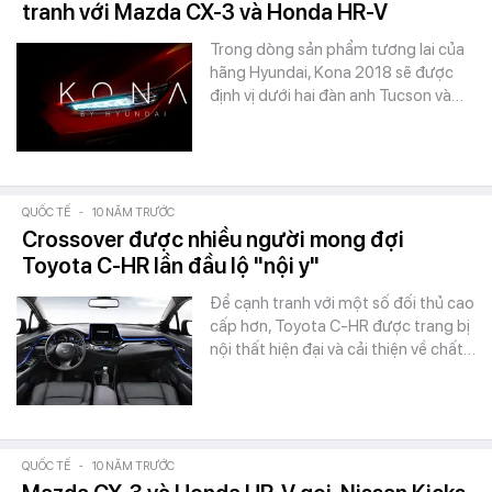
tranh với Mazda CX-3 và Honda HR-V
Trong dòng sản phẩm tương lai của
hãng Hyundai, Kona 2018 sẽ được
định vị dưới hai đàn anh Tucson và…
QUỐC TẾ
-
10 NĂM TRƯỚC
Crossover được nhiều người mong đợi
Toyota C-HR lần đầu lộ "nội y"
Để cạnh tranh với một số đối thủ cao
cấp hơn, Toyota C-HR được trang bị
nội thất hiện đại và cải thiện về chất…
QUỐC TẾ
-
10 NĂM TRƯỚC