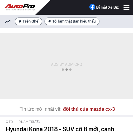
Bí mật Xe Biz
Trên Ghế
Tôi làm thật Bạn hiểu thấu
Tin tức mới nhất về:
đối thủ của mazda cx-3
Ô TÔ
-
9 NĂM TRƯỚC
Hyundai Kona 2018 - SUV cỡ B mới, cạnh