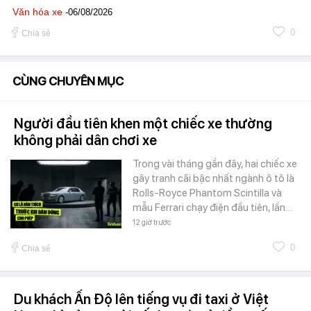
Văn hóa xe
-06/08/2026
0
Chia sẻ
CÙNG CHUYÊN MỤC
Người đầu tiên khen một chiếc xe thường
không phải dân chơi xe
Trong vài tháng gần đây, hai chiếc xe
gây tranh cãi bậc nhất ngành ô tô là
Rolls-Royce Phantom Scintilla và
mẫu Ferrari chạy điện đầu tiên, lần…
12 giờ trước
0
Chia sẻ
Du khách Ấn Độ lên tiếng vụ đi taxi ở Việt