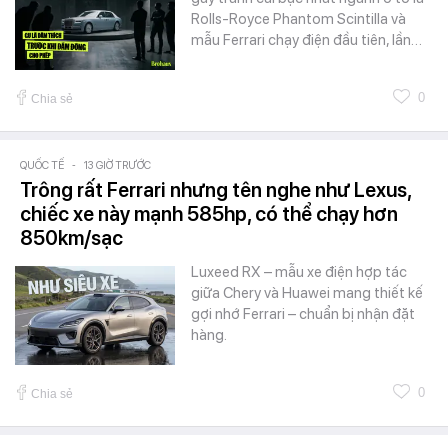
Rolls-Royce Phantom Scintilla và
mẫu Ferrari chạy điện đầu tiên, lần…
0
Chia sẻ
QUỐC TẾ
-
13 GIỜ TRƯỚC
Trông rất Ferrari nhưng tên nghe như Lexus,
chiếc xe này mạnh 585hp, có thể chạy hơn
850km/sạc
Luxeed RX – mẫu xe điện hợp tác
giữa Chery và Huawei mang thiết kế
gợi nhớ Ferrari – chuẩn bị nhận đặt
hàng.
0
Chia sẻ