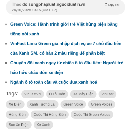
Theo
doisongphapluat.nguoiduatin.vn
Copy link
24/10/2025 19:15 (GMT +7)
Green Voice: Hành trình giới trẻ Việt hùng biện bằng
tiếng nói xanh
VinFast Limo Green gia nhập dịch vụ xe 7 chỗ đầu tiên
của Xanh SM, có hẳn 2 màu riêng để phân biệt
Chuyển đổi xanh ngay từ chiếc ô tô đầu tiên: Người trẻ
háo hức chào đón xe điện
Ngành ô tô toàn cầu và cuộc đua xanh hoá
Tags:
VinFastVN
Ô Tô Điện
Xe Máy Điện
VinFast
Xe Điện
Xanh Tương Lai
Green Voice
Green Voices
Hùng Biện
Cuộc Thi Hùng Biện
Cuộc Thi Green Voices
Sạc Xe Điện
Xe Xanh