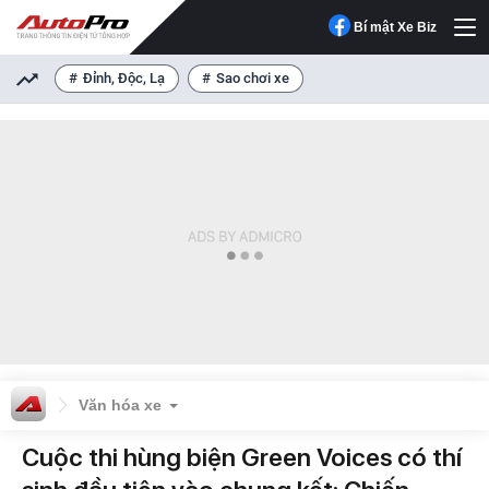
Bí mật Xe Biz
Đỉnh, Độc, Lạ
Sao chơi xe
Văn hóa xe
Cuộc thi hùng biện Green Voices có thí