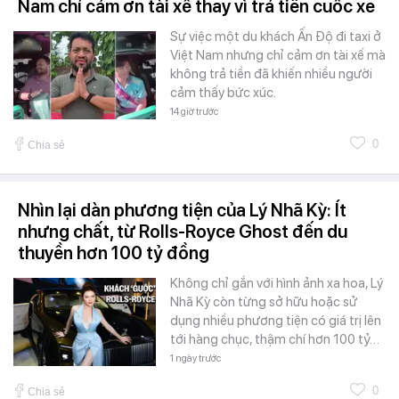
Nam chỉ cảm ơn tài xế thay vì trả tiền cuốc xe
Sự việc một du khách Ấn Độ đi taxi ở
Việt Nam nhưng chỉ cảm ơn tài xế mà
không trả tiền đã khiến nhiều người
cảm thấy bức xúc.
14 giờ trước
0
Chia sẻ
Nhìn lại dàn phương tiện của Lý Nhã Kỳ: Ít
nhưng chất, từ Rolls-Royce Ghost đến du
thuyền hơn 100 tỷ đồng
Không chỉ gắn với hình ảnh xa hoa, Lý
Nhã Kỳ còn từng sở hữu hoặc sử
dụng nhiều phương tiện có giá trị lên
tới hàng chục, thậm chí hơn 100 tỷ…
1 ngày trước
0
Chia sẻ