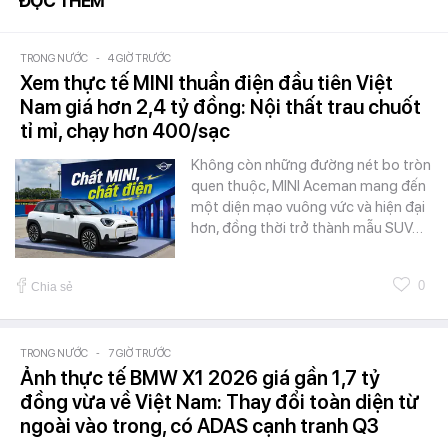
ĐỌC THÊM
TRONG NƯỚC
-
4 GIỜ TRƯỚC
Xem thực tế MINI thuần điện đầu tiên Việt
Nam giá hơn 2,4 tỷ đồng: Nội thất trau chuốt
tỉ mỉ, chạy hơn 400/sạc
Không còn những đường nét bo tròn
quen thuộc, MINI Aceman mang đến
một diện mạo vuông vức và hiện đại
hơn, đồng thời trở thành mẫu SUV…
0
Chia sẻ
TRONG NƯỚC
-
7 GIỜ TRƯỚC
Ảnh thực tế BMW X1 2026 giá gần 1,7 tỷ
đồng vừa về Việt Nam: Thay đổi toàn diện từ
ngoài vào trong, có ADAS cạnh tranh Q3