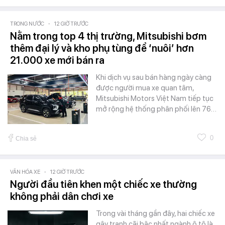
TRONG NƯỚC
-
12 GIỜ TRƯỚC
Nằm trong top 4 thị trường, Mitsubishi bơm
thêm đại lý và kho phụ tùng để ‘nuôi’ hơn
21.000 xe mới bán ra
Khi dịch vụ sau bán hàng ngày càng
được người mua xe quan tâm,
Mitsubishi Motors Việt Nam tiếp tục
mở rộng hệ thống phân phối lên 76…
0
Chia sẻ
VĂN HÓA XE
-
12 GIỜ TRƯỚC
Người đầu tiên khen một chiếc xe thường
không phải dân chơi xe
Trong vài tháng gần đây, hai chiếc xe
gây tranh cãi bậc nhất ngành ô tô là