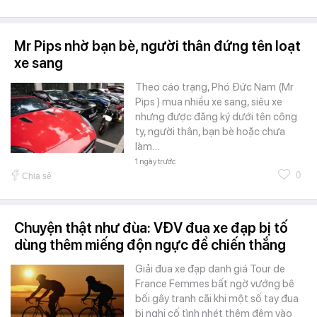
Mr Pips nhờ bạn bè, người thân đứng tên loạt
xe sang
Theo cáo trạng, Phó Đức Nam (Mr
Pips ) mua nhiều xe sang, siêu xe
nhưng được đăng ký dưới tên công
ty, người thân, bạn bè hoặc chưa
làm…
1 ngày trước
0
Chia sẻ
Chuyện thật như đùa: VĐV đua xe đạp bị tố
dùng thêm miếng độn ngực để chiến thắng
Giải đua xe đạp danh giá Tour de
France Femmes bất ngờ vướng bê
bối gây tranh cãi khi một số tay đua
bị nghi cố tình nhét thêm đệm vào