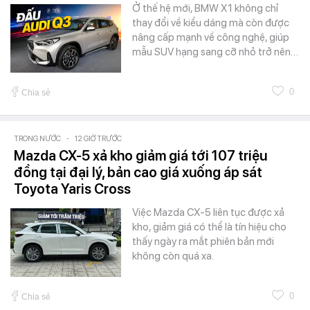
Ở thế hệ mới, BMW X1 không chỉ
thay đổi về kiểu dáng mà còn được
nâng cấp mạnh về công nghệ, giúp
mẫu SUV hạng sang cỡ nhỏ trở nên…
0
Chia sẻ
TRONG NƯỚC
-
12 GIỜ TRƯỚC
Mazda CX-5 xả kho giảm giá tới 107 triệu
đồng tại đại lý, bản cao giá xuống áp sát
Toyota Yaris Cross
Việc Mazda CX-5 liên tục được xả
kho, giảm giá có thể là tín hiệu cho
thấy ngày ra mắt phiên bản mới
không còn quá xa.
0
Chia sẻ