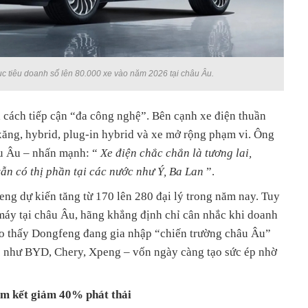
c tiêu doanh số lên 80.000 xe vào năm 2026 tại châu Âu.
 cách tiếp cận “đa công nghệ”. Bên cạnh xe điện thuần
 xăng, hybrid, plug-in hybrid và xe mở rộng phạm vi. Ông
u Âu – nhấn mạnh: “
Xe điện chắc chắn là tương lai,
ẫn có thị phần tại các nước như Ý, Ba Lan
”.
ng dự kiến tăng từ 170 lên 280 đại lý trong năm nay. Tuy
áy tại châu Âu, hãng khẳng định chỉ cân nhắc khi doanh
ho thấy Dongfeng đang gia nhập “chiến trường châu Âu”
 như BYD, Chery, Xpeng – vốn ngày càng tạo sức ép nhờ
m kết giảm 40% phát thải