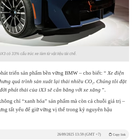
3 có 33% cấu trúc xe làm từ vật liệu tái chế.
phát triển sản phẩm bền vững BMW – cho biết: “
Xe điện
hưng quá trình sản xuất lại thải nhiều CO₂. Chúng tôi đặt
đời phát thải của iX3 sẽ cân bằng với xe xăng
”.
ông chỉ “xanh hóa” sản phẩm mà còn cả chuỗi giá trị –
ưng tất yếu để giữ vững vị thế trong kỷ nguyên hậu
26/09/2025 13:59 (GMT +7)
Copy link