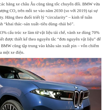
 các hãng xe châu Âu cũng tăng tốc chuyển đổi. BMW vừa
lượng CO₂ trên mỗi xe vào năm 2030 (so với 2019) tại sự
. Hãng theo đuổi triết lý “circularity” – kinh tế tuần
nh “khai thác–sản xuất–tiêu dùng–thải bỏ”.
 cấu trúc xe làm từ vật liệu tái chế, vành xe dùng 70%
tiết được thiết kế theo nguyên tắc “đơn nguyên vật liệu” để
g. BMW cũng tập trung vào khâu sản xuất pin – vốn chiếm
a một xe điện.