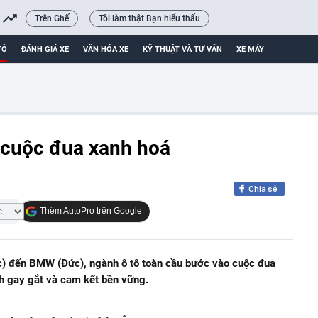
Trên Ghế
Tôi làm thật Bạn hiểu thấu
TÔ
ĐÁNH GIÁ XE
VĂN HÓA XE
KỸ THUẬT VÀ TƯ VẤN
XE MÁY
 cuộc đua xanh hoá
Chia sẻ
Thêm AutoPro trên Google
) đến BMW (Đức), ngành ô tô toàn cầu bước vào cuộc đua
nh gay gắt và cam kết bền vững.