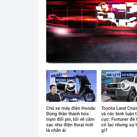
Current
Duration
Time
0:11
/
12:33
Chủ xe máy điện Honda:
Toyota Land Cruis
Đừng thần thánh hóa
và các bình luận t
trạm đổi pin, tối về cắm
cực: Fortuner đè 
sạc như điện thoại mới
có lạc nhưng sự t
là chân ái
gì?