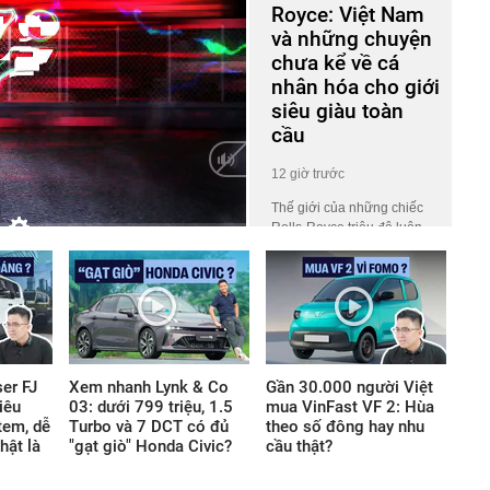
Royce: Việt Nam
và những chuyện
chưa kể về cá
nhân hóa cho giới
siêu giàu toàn
cầu
12 giờ trước
Thế giới của những chiếc
Rolls-Royce triệu đô luôn
HD
Auto
phủ một lớp màn bí ẩn khiến
công chúng tò mò. Ở đó, giá
trị không nằm ở những khối
động cơ gầm rú hay logo
lấp lánh, mà ẩn giấu trong
những tiêu chuẩn chế tác
khắt khe thách thức mọi giới
er FJ
Xem nhanh Lynk & Co
Gần 30.000 người Việt
hạn thông thường của thế
iêu
03: dưới 799 triệu, 1.5
mua VinFast VF 2: Hùa
giới vật chất.
tem, dễ
Turbo và 7 DCT có đủ
theo số đông hay nhu
hật là
"gạt giò" Honda Civic?
cầu thật?