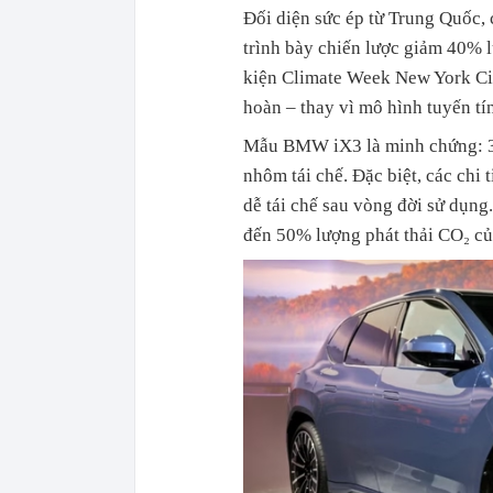
Đối diện sức ép từ Trung Quốc,
trình bày chiến lược giảm 40% 
kiện Climate Week New York City
hoàn – thay vì mô hình tuyến tí
Mẫu BMW iX3 là minh chứng: 33%
nhôm tái chế. Đặc biệt, các chi 
dễ tái chế sau vòng đời sử dụn
đến 50% lượng phát thải CO₂ củ