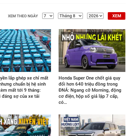
XEM
XEM THEO NGÀY
yền lắp ghép xe chỉ mất
Honda Super One chốt giá quy
 nhưng chuẩn bị hệ sinh
đổi hơn 640 triệu đồng trong
 kèm mất tới 9 tháng:
ĐNÁ: Ngang cỡ Morning, động
 đáng sợ của xe tải
cơ điện, hộp số giả lập 7 cấp,
có…