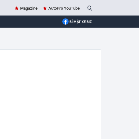
Magazine
AutoPro YouTube
BÍ MẬT XE BIZ