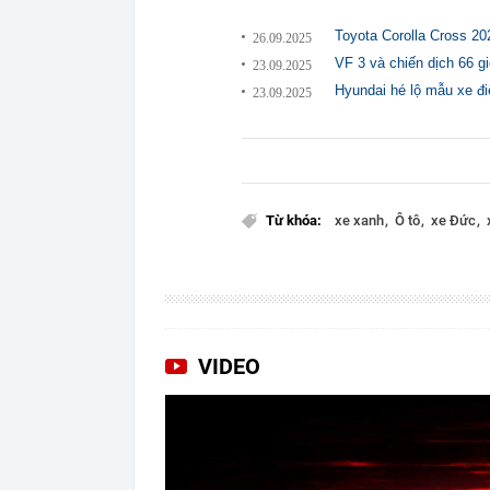
Toyota Corolla Cross 20
26.09.2025
VF 3 và chiến dịch 66 g
23.09.2025
Hyundai hé lộ mẫu xe đ
23.09.2025
Từ khóa:
xe xanh
Ô tô
xe Đức
VIDEO