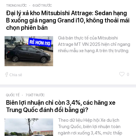
TRONG NƯỚC
-
6 GIỜ TRƯỚC
Đại lý xả kho Mitsubishi Attrage: Sedan hạng
B xuống giá ngang Grand i10, không thoải mái
chọn phiên bản
Giá bán thực tế của Mitsubishi
Attrage MT VIN 2025 hiện chỉ ngang
nhiều mẫu xe hạng A trên thị trường.
0
Chia sẻ
QUỐC TẾ
-
7 GIỜ TRƯỚC
Biên lợi nhuận chỉ còn 3,4%, các hãng xe
Trung Quốc đánh đổi bằng gì?
Theo dữ liệu Hiệp hội Xe du lịch
Trung Quốc, biên lợi nhuận toàn
ngành rơi xuống 3,4%, mức thấp