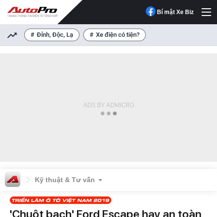
Bí mật Xe Biz
Đỉnh, Độc, Lạ
Xe điện có tiện?
Kỹ thuật & Tư vấn
'Chuột bạch' Ford Escape hay an toàn