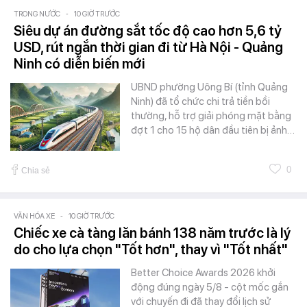
TRONG NƯỚC
-
10 GIỜ TRƯỚC
Siêu dự án đường sắt tốc độ cao hơn 5,6 tỷ
USD, rút ngắn thời gian đi từ Hà Nội - Quảng
Ninh có diễn biến mới
UBND phường Uông Bí (tỉnh Quảng
Ninh) đã tổ chức chi trả tiền bồi
thường, hỗ trợ giải phóng mặt bằng
đợt 1 cho 15 hộ dân đầu tiên bị ảnh…
0
Chia sẻ
VĂN HÓA XE
-
10 GIỜ TRƯỚC
Chiếc xe cà tàng lăn bánh 138 năm trước là lý
do cho lựa chọn "Tốt hơn", thay vì "Tốt nhất"
Better Choice Awards 2026 khởi
động đúng ngày 5/8 - cột mốc gắn
với chuyến đi đã thay đổi lịch sử