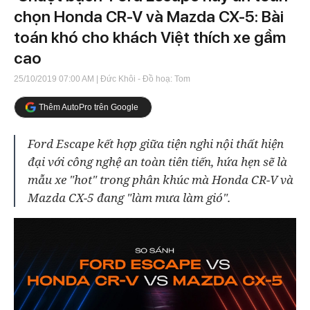
chọn Honda CR-V và Mazda CX-5: Bài
toán khó cho khách Việt thích xe gầm
cao
25/10/2019 07:00 AM
| Đức Khôi - Đồ hoạ: Tom
Thêm AutoPro trên Google
Ford Escape kết hợp giữa tiện nghi nội thất hiện
đại với công nghệ an toàn tiên tiến, hứa hẹn sẽ là
mẫu xe "hot" trong phân khúc mà Honda CR-V và
Mazda CX-5 đang "làm mưa làm gió".