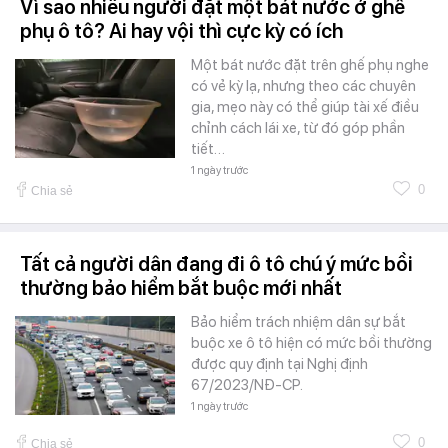
Vì sao nhiều người đặt một bát nước ở ghế
phụ ô tô? Ai hay vội thì cực kỳ có ích
Một bát nước đặt trên ghế phụ nghe
có vẻ kỳ lạ, nhưng theo các chuyên
gia, mẹo này có thể giúp tài xế điều
chỉnh cách lái xe, từ đó góp phần
tiết…
1 ngày trước
0
Chia sẻ
Tất cả người dân đang đi ô tô chú ý mức bồi
thường bảo hiểm bắt buộc mới nhất
Bảo hiểm trách nhiệm dân sự bắt
buộc xe ô tô hiện có mức bồi thường
được quy định tại Nghị định
67/2023/NĐ-CP.
1 ngày trước
0
Chia sẻ