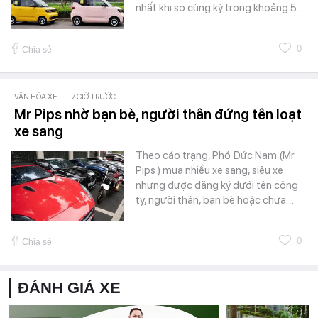
nhất khi so cùng kỳ trong khoảng 5…
0
Chia sẻ
VĂN HÓA XE
-
7 GIỜ TRƯỚC
Mr Pips nhờ bạn bè, người thân đứng tên loạt
xe sang
Theo cáo trạng, Phó Đức Nam (Mr
Pips ) mua nhiều xe sang, siêu xe
nhưng được đăng ký dưới tên công
ty, người thân, bạn bè hoặc chưa…
0
Chia sẻ
ĐÁNH GIÁ XE