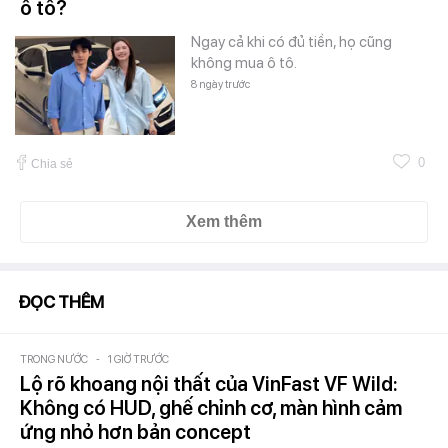
ô tô?
Ngay cả khi có đủ tiền, họ cũng
không mua ô tô.
8 ngày trước
0
Chia sẻ
Xem thêm
ĐỌC THÊM
TRONG NƯỚC
-
1 GIỜ TRƯỚC
Lộ rõ khoang nội thất của VinFast VF Wild:
Không có HUD, ghế chỉnh cơ, màn hình cảm
ứng nhỏ hơn bản concept