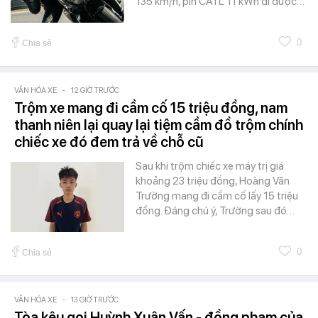
135 km/h, pin CATL 11 kWh đi được…
0
Chia sẻ
VĂN HÓA XE
-
12 GIỜ TRƯỚC
Trộm xe mang đi cầm cố 15 triệu đồng, nam
thanh niên lại quay lại tiệm cầm đồ trộm chính
chiếc xe đó đem trả về chỗ cũ
Sau khi trộm chiếc xe máy trị giá
khoảng 23 triệu đồng, Hoàng Văn
Trường mang đi cầm cố lấy 15 triệu
đồng. Đáng chú ý, Trường sau đó…
0
Chia sẻ
VĂN HÓA XE
-
13 GIỜ TRƯỚC
Tòa kêu gọi Huỳnh Xuân Vấn - đồng phạm của