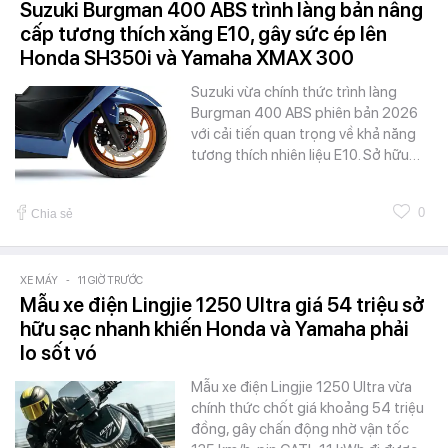
Suzuki Burgman 400 ABS trình làng bản nâng
cấp tương thích xăng E10, gây sức ép lên
Honda SH350i và Yamaha XMAX 300
Suzuki vừa chính thức trình làng
Burgman 400 ABS phiên bản 2026
với cải tiến quan trọng về khả năng
tương thích nhiên liệu E10. Sở hữu…
0
Chia sẻ
XE MÁY
-
11 GIỜ TRƯỚC
Mẫu xe điện Lingjie 1250 Ultra giá 54 triệu sở
hữu sạc nhanh khiến Honda và Yamaha phải
lo sốt vó
Mẫu xe điện Lingjie 1250 Ultra vừa
chính thức chốt giá khoảng 54 triệu
đồng, gây chấn động nhờ vận tốc