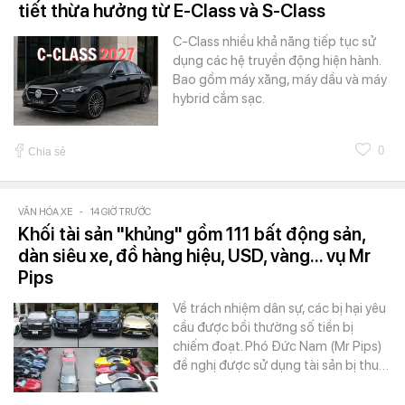
tiết thừa hưởng từ E-Class và S-Class
C-Class nhiều khả năng tiếp tục sử
dụng các hệ truyền động hiện hành.
Bao gồm máy xăng, máy dầu và máy
hybrid cắm sạc.
0
Chia sẻ
VĂN HÓA XE
-
14 GIỜ TRƯỚC
Khối tài sản "khủng" gồm 111 bất động sản,
dàn siêu xe, đồ hàng hiệu, USD, vàng... vụ Mr
Pips
Về trách nhiệm dân sự, các bị hại yêu
cầu được bồi thường số tiền bị
chiếm đoạt. Phó Đức Nam (Mr Pips)
đề nghị được sử dụng tài sản bị thu…