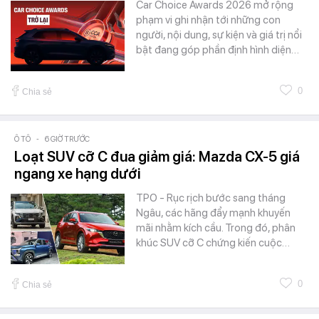
Car Choice Awards 2026 mở rộng
phạm vi ghi nhận tới những con
người, nội dung, sự kiện và giá trị nổi
bật đang góp phần định hình diện…
0
Chia sẻ
Ô TÔ
-
6 GIỜ TRƯỚC
Loạt SUV cỡ C đua giảm giá: Mazda CX-5 giá
ngang xe hạng dưới
TPO - Rục rịch bước sang tháng
Ngâu, các hãng đẩy mạnh khuyến
mãi nhằm kích cầu. Trong đó, phân
khúc SUV cỡ C chứng kiến cuộc…
0
Chia sẻ