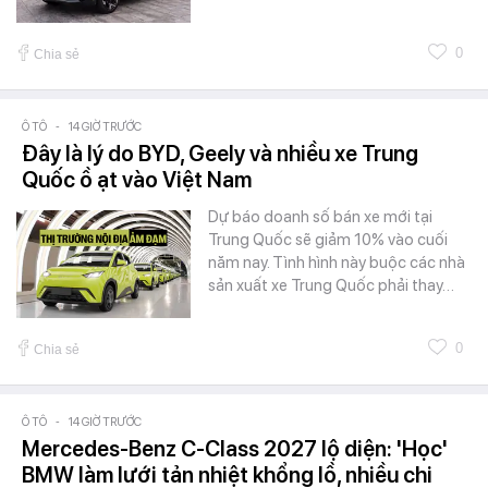
0
Chia sẻ
Ô TÔ
-
14 GIỜ TRƯỚC
Đây là lý do BYD, Geely và nhiều xe Trung
Quốc ồ ạt vào Việt Nam
Dự báo doanh số bán xe mới tại
Trung Quốc sẽ giảm 10% vào cuối
năm nay. Tình hình này buộc các nhà
sản xuất xe Trung Quốc phải thay…
0
Chia sẻ
Ô TÔ
-
14 GIỜ TRƯỚC
Mercedes-Benz C-Class 2027 lộ diện: 'Học'
BMW làm lưới tản nhiệt khổng lồ, nhiều chi