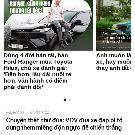
Dùng 4 đời bán tải, bán
Anh muốn làm
Ford Ranger mua Toyota
xe, hay muốn 
Hilux, chủ xe đánh giá:
thay anh tất c
‘Bền hơn, lâu dài nuôi rẻ
hơn, vận hành có điểm
phải đánh đổi’
VĂN HÓA XE
-
8 GIỜ TRƯỚC
Chuyện thật như đùa: VĐV đua xe đạp bị tố
dùng thêm miếng độn ngực để chiến thắng