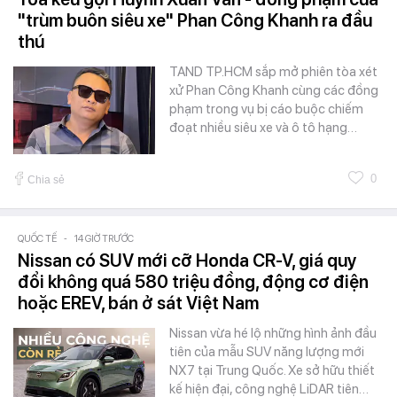
"trùm buôn siêu xe" Phan Công Khanh ra đầu
thú
TAND TP.HCM sắp mở phiên tòa xét
xử Phan Công Khanh cùng các đồng
phạm trong vụ bị cáo buộc chiếm
đoạt nhiều siêu xe và ô tô hạng…
0
Chia sẻ
QUỐC TẾ
-
14 GIỜ TRƯỚC
Nissan có SUV mới cỡ Honda CR-V, giá quy
đổi không quá 580 triệu đồng, động cơ điện
hoặc EREV, bán ở sát Việt Nam
Nissan vừa hé lộ những hình ảnh đầu
tiên của mẫu SUV năng lượng mới
NX7 tại Trung Quốc. Xe sở hữu thiết
kế hiện đại, công nghệ LiDAR tiên…