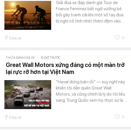
Giải đua xe đạp danh giá Tour de
France Femmes bất ngờ vướng bê
bối gây tranh cãi khi một số tay đua
bị nghi cố tình nhét thêm đệm vào…
0
Chia sẻ
THỬ & ĐÁNH GIÁ XE
-
10 GIỜ TRƯỚC
Great Wall Motors xứng đáng có một màn trở
lại rực rỡ hơn tại Việt Nam
“Haval dừng bán rồi” — suy nghĩ này
khiến tôi dần quên Great Wall
Motors, và cũng chính là lý do tôi liều
sang Trung Quốc xem họ thực sự là…
0
Chia sẻ