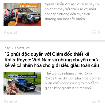
Nguyên mẫu VinFast VF Wild này có
nội thất thay đổi nhiều so với mẫu
concept, hướng đến mục tiêu
thương mại hóa sản phẩm.
0
Chia sẻ
Ô TÔ
-
2 GIỜ TRƯỚC
12 phút độc quyền với Giám đốc thiết kế
Rolls-Royce: Việt Nam và những chuyện chưa
kể về cá nhân hóa cho giới siêu giàu toàn cầu
Thế giới của những chiếc Rolls-
Royce triệu đô luôn phủ một lớp màn
bí ẩn khiến công chúng tò mò. Ở đó,
giá trị không nằm ở những khối…
0
Chia sẻ