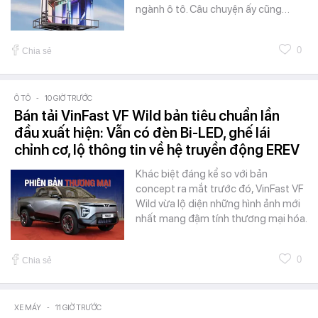
ngành ô tô. Câu chuyện ấy cũng…
0
Chia sẻ
Ô TÔ
-
10 GIỜ TRƯỚC
Bán tải VinFast VF Wild bản tiêu chuẩn lần
đầu xuất hiện: Vẫn có đèn Bi-LED, ghế lái
chỉnh cơ, lộ thông tin về hệ truyền động EREV
Khác biệt đáng kể so với bản
concept ra mắt trước đó, VinFast VF
Wild vừa lộ diện những hình ảnh mới
nhất mang đậm tính thương mại hóa.
0
Chia sẻ
XE MÁY
-
11 GIỜ TRƯỚC