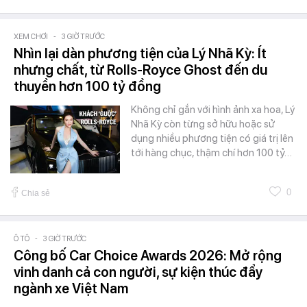
XEM CHƠI
-
3 GIỜ TRƯỚC
Nhìn lại dàn phương tiện của Lý Nhã Kỳ: Ít
nhưng chất, từ Rolls-Royce Ghost đến du
thuyền hơn 100 tỷ đồng
Không chỉ gắn với hình ảnh xa hoa, Lý
Nhã Kỳ còn từng sở hữu hoặc sử
dụng nhiều phương tiện có giá trị lên
tới hàng chục, thậm chí hơn 100 tỷ…
0
Chia sẻ
Ô TÔ
-
3 GIỜ TRƯỚC
Công bố Car Choice Awards 2026: Mở rộng
vinh danh cả con người, sự kiện thúc đẩy
ngành xe Việt Nam