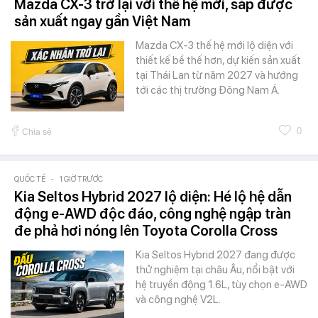
Mazda CX-3 trở lại với thế hệ mới, sắp được
sản xuất ngay gần Việt Nam
Mazda CX-3 thế hệ mới lộ diện với
thiết kế bề thế hơn, dự kiến sản xuất
tại Thái Lan từ năm 2027 và hướng
tới các thị trường Đông Nam Á.
0
Chia sẻ
QUỐC TẾ
-
1 GIỜ TRƯỚC
Kia Seltos Hybrid 2027 lộ diện: Hé lộ hệ dẫn
động e-AWD độc đáo, công nghệ ngập tràn
đe phả hơi nóng lên Toyota Corolla Cross
Kia Seltos Hybrid 2027 đang được
thử nghiệm tại châu Âu, nổi bật với
hệ truyền động 1.6L, tùy chọn e-AWD
và công nghệ V2L.