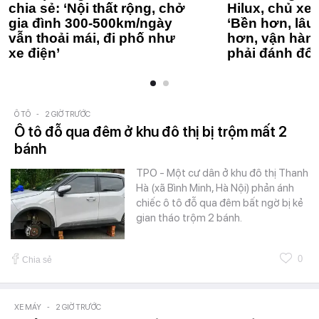
chia sẻ: ‘Nội thất rộng, chở
Hilux, chủ xe 
gia đình 300-500km/ngày
‘Bền hơn, lâu 
vẫn thoải mái, đi phố như
hơn, vận hàn
xe điện’
phải đánh đổi
Ô TÔ
-
2 GIỜ TRƯỚC
Ô tô đỗ qua đêm ở khu đô thị bị trộm mất 2
bánh
TPO - Một cư dân ở khu đô thị Thanh
Hà (xã Bình Minh, Hà Nội) phản ánh
chiếc ô tô đỗ qua đêm bất ngờ bị kẻ
gian tháo trộm 2 bánh.
0
Chia sẻ
XE MÁY
-
2 GIỜ TRƯỚC