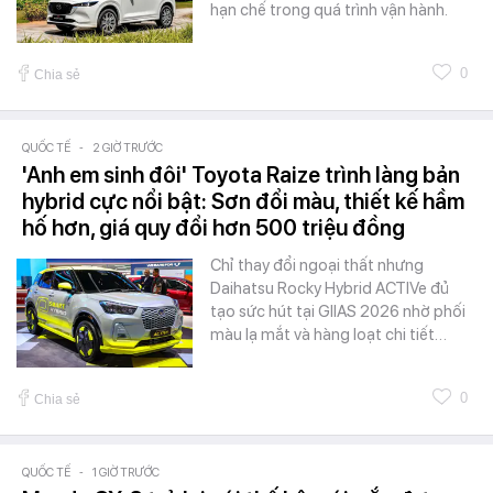
hạn chế trong quá trình vận hành.
0
Chia sẻ
QUỐC TẾ
-
2 GIỜ TRƯỚC
'Anh em sinh đôi' Toyota Raize trình làng bản
hybrid cực nổi bật: Sơn đổi màu, thiết kế hầm
hố hơn, giá quy đổi hơn 500 triệu đồng
Chỉ thay đổi ngoại thất nhưng
Daihatsu Rocky Hybrid ACTIVe đủ
tạo sức hút tại GIIAS 2026 nhờ phối
màu lạ mắt và hàng loạt chi tiết…
0
Chia sẻ
QUỐC TẾ
-
1 GIỜ TRƯỚC