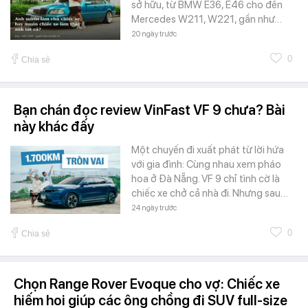
sở hữu, từ BMW E36, E46 cho đến
Mercedes W211, W221, gần như…
20 ngày trước
0
Chia sẻ
Bạn chán đọc review VinFast VF 9 chưa? Bài
này khác đấy
Một chuyến đi xuất phát từ lời hứa
với gia đình: Cùng nhau xem pháo
hoa ở Đà Nẵng. VF 9 chỉ tình cờ là
chiếc xe chở cả nhà đi. Nhưng sau…
24 ngày trước
0
Chia sẻ
Chọn Range Rover Evoque cho vợ: Chiếc xe
hiếm hoi giúp các ông chồng đi SUV full-size