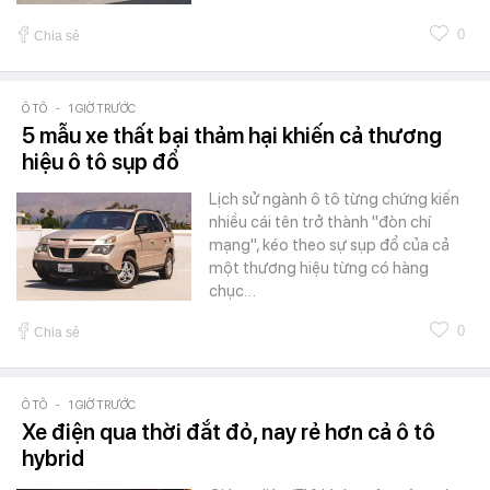
0
Chia sẻ
Ô TÔ
-
1 GIỜ TRƯỚC
5 mẫu xe thất bại thảm hại khiến cả thương
hiệu ô tô sụp đổ
Lịch sử ngành ô tô từng chứng kiến
nhiều cái tên trở thành "đòn chí
mạng", kéo theo sự sụp đổ của cả
một thương hiệu từng có hàng
chục…
0
Chia sẻ
Ô TÔ
-
1 GIỜ TRƯỚC
Xe điện qua thời đắt đỏ, nay rẻ hơn cả ô tô
hybrid