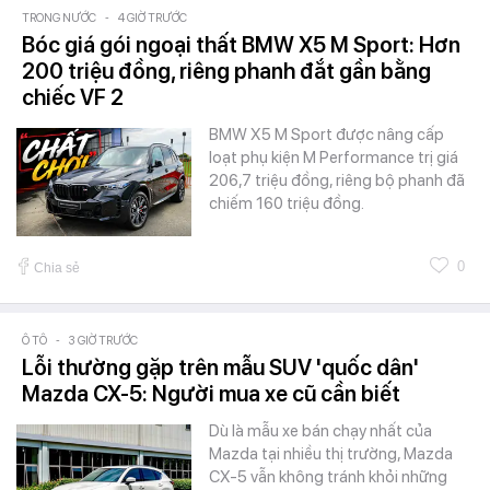
TRONG NƯỚC
-
4 GIỜ TRƯỚC
Bóc giá gói ngoại thất BMW X5 M Sport: Hơn
200 triệu đồng, riêng phanh đắt gần bằng
chiếc VF 2
BMW X5 M Sport được nâng cấp
loạt phụ kiện M Performance trị giá
206,7 triệu đồng, riêng bộ phanh đã
chiếm 160 triệu đồng.
0
Chia sẻ
Ô TÔ
-
3 GIỜ TRƯỚC
Lỗi thường gặp trên mẫu SUV 'quốc dân'
Mazda CX-5: Người mua xe cũ cần biết
Dù là mẫu xe bán chạy nhất của
Mazda tại nhiều thị trường, Mazda
CX-5 vẫn không tránh khỏi những