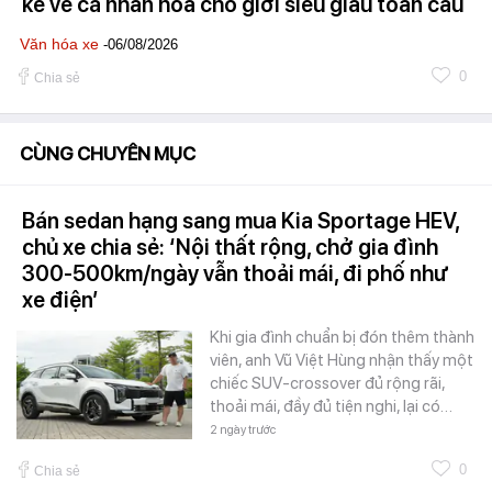
kể về cá nhân hóa cho giới siêu giàu toàn cầu
Văn hóa xe
-06/08/2026
0
Chia sẻ
CÙNG CHUYÊN MỤC
Bán sedan hạng sang mua Kia Sportage HEV,
chủ xe chia sẻ: ‘Nội thất rộng, chở gia đình
300-500km/ngày vẫn thoải mái, đi phố như
xe điện’
Khi gia đình chuẩn bị đón thêm thành
viên, anh Vũ Việt Hùng nhận thấy một
chiếc SUV-crossover đủ rộng rãi,
thoải mái, đầy đủ tiện nghi, lại có…
2 ngày trước
0
Chia sẻ