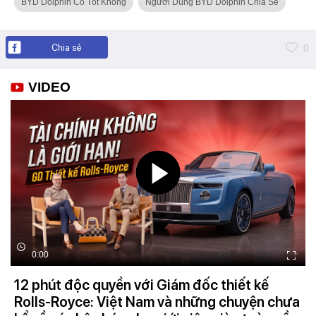
BYD Dolphin Có Tốt Không
Người Dùng BYD Dolphin Chia Sẻ
Chia sẻ
0
VIDEO
0:00
12 phút độc quyền với Giám đốc thiết kế
Rolls-Royce: Việt Nam và những chuyện chưa