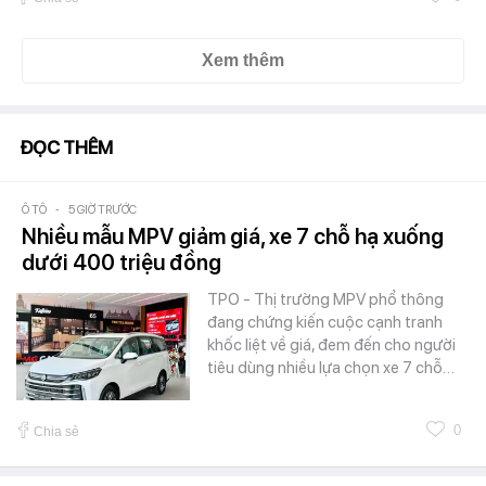
Xem thêm
ĐỌC THÊM
Ô TÔ
-
5 GIỜ TRƯỚC
Nhiều mẫu MPV giảm giá, xe 7 chỗ hạ xuống
dưới 400 triệu đồng
TPO - Thị trường MPV phổ thông
đang chứng kiến cuộc cạnh tranh
khốc liệt về giá, đem đến cho người
tiêu dùng nhiều lựa chọn xe 7 chỗ…
0
Chia sẻ