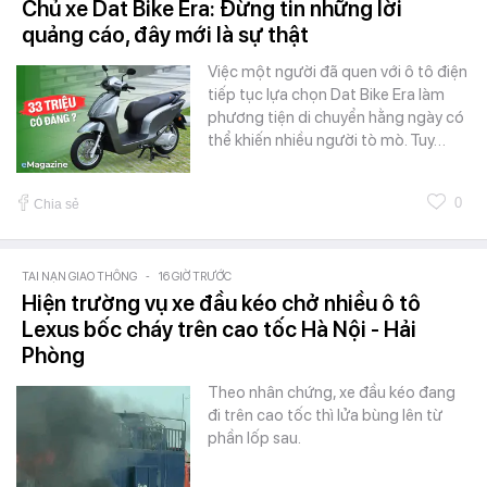
Chủ xe Dat Bike Era: Đừng tin những lời
quảng cáo, đây mới là sự thật
Việc một người đã quen với ô tô điện
tiếp tục lựa chọn Dat Bike Era làm
phương tiện di chuyển hằng ngày có
thể khiến nhiều người tò mò. Tuy…
0
Chia sẻ
TAI NẠN GIAO THÔNG
-
16 GIỜ TRƯỚC
Hiện trường vụ xe đầu kéo chở nhiều ô tô
Lexus bốc cháy trên cao tốc Hà Nội - Hải
Phòng
Theo nhân chứng, xe đầu kéo đang
đi trên cao tốc thì lửa bùng lên từ
phần lốp sau.