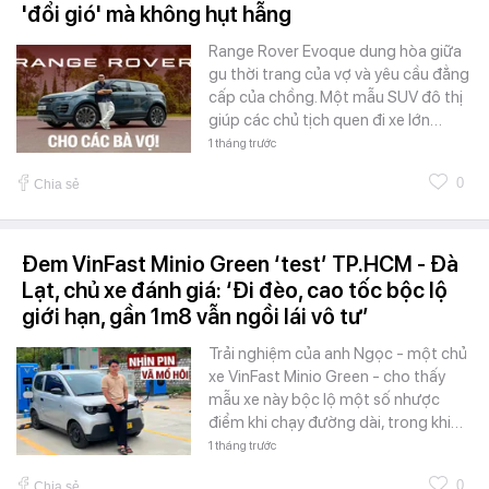
'đổi gió' mà không hụt hẫng
Range Rover Evoque dung hòa giữa
gu thời trang của vợ và yêu cầu đẳng
cấp của chồng. Một mẫu SUV đô thị
giúp các chủ tịch quen đi xe lớn…
1 tháng trước
0
Chia sẻ
Đem VinFast Minio Green ‘test’ TP.HCM - Đà
Lạt, chủ xe đánh giá: ‘Đi đèo, cao tốc bộc lộ
giới hạn, gần 1m8 vẫn ngồi lái vô tư’
Trải nghiệm của anh Ngọc - một chủ
xe VinFast Minio Green - cho thấy
mẫu xe này bộc lộ một số nhược
điểm khi chạy đường dài, trong khi…
1 tháng trước
0
Chia sẻ