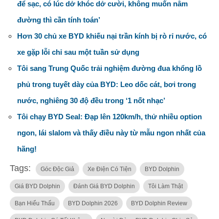
để sạc, có lúc dở khóc dở cười, không muốn nằm
đường thì cần tính toán’
Hơn 30 chủ xe BYD khiếu nại trần kính bị rò rỉ nước, có
xe gặp lỗi chỉ sau một tuần sử dụng
Tôi sang Trung Quốc trải nghiệm đường đua khổng lồ
phủ trong tuyết dày của BYD: Leo dốc cát, bơi trong
nước, nghiêng 30 độ đều trong ‘1 nốt nhạc’
Tôi chạy BYD Seal: Đạp lên 120km/h, thử nhiều option
ngon, lái slalom và thấy điều này từ mẫu ngon nhất của
hãng!
Tags:
Góc Độc Giả
Xe Điện Có Tiện
BYD Dolphin
Giá BYD Dolphin
Đánh Giá BYD Dolphin
Tôi Làm Thật
Bạn Hiểu Thấu
BYD Dolphin 2026
BYD Dolphin Review