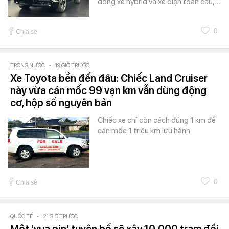
dòng xe hybrid và xe điện toàn cầu,…
0
Chia sẻ
TRONG NƯỚC
-
19 GIỜ TRƯỚC
Xe Toyota bền đến đâu: Chiếc Land Cruiser
này vừa cán mốc 99 vạn km vẫn dùng động
cơ, hộp số nguyên bản
Chiếc xe chỉ còn cách đúng 1 km để
cán mốc 1 triệu km lưu hành.
0
Chia sẻ
QUỐC TẾ
-
21 GIỜ TRƯỚC