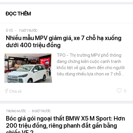
ĐỌC THÊM
Ô TÔ
-
7 GIỜ TRƯỚC
Nhiều mẫu MPV giảm giá, xe 7 chỗ hạ xuống
dưới 400 triệu đồng
TPO - Thị trường MPV phổ thông
đang chứng kiến cuộc cạnh tranh
khốc liệt về giá, đem đến cho người
tiêu dùng nhiều lựa chọn xe 7 chỗ…
0
Chia sẻ
TRONG NƯỚC
-
6 GIỜ TRƯỚC
Bóc giá gói ngoại thất BMW X5 M Sport: Hơn
200 triệu đồng, riêng phanh đắt gần bằng
chiếc VF 2