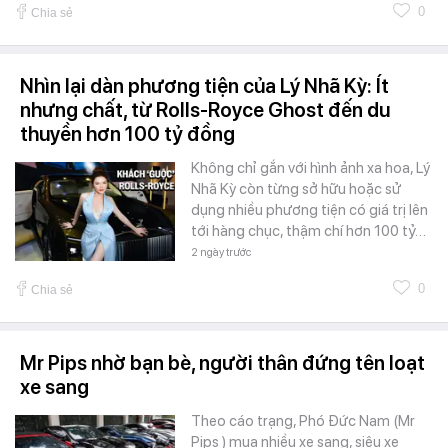
0
Chia sẻ
Nhìn lại dàn phương tiện của Lý Nhã Kỳ: Ít
nhưng chất, từ Rolls-Royce Ghost đến du
thuyền hơn 100 tỷ đồng
Không chỉ gắn với hình ảnh xa hoa, Lý
Nhã Kỳ còn từng sở hữu hoặc sử
dụng nhiều phương tiện có giá trị lên
tới hàng chục, thậm chí hơn 100 tỷ…
2 ngày trước
0
Chia sẻ
Mr Pips nhờ bạn bè, người thân đứng tên loạt
xe sang
Theo cáo trạng, Phó Đức Nam (Mr
Pips ) mua nhiều xe sang, siêu xe