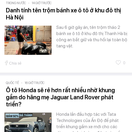
TRONG NƯỚC
-
14 GIỜ TRƯỚC
Danh tính tên trộm bánh xe ô tô ở khu đô thị
Hà Nội
Sau 6 giờ gây án, tên trộm tháo 2
bánh xe ô tô ở khu đô thị Thanh Hà bị
công an bắt giữ và thu hồi lại toàn bộ
tang vật.
0
Chia sẻ
QUỐC TẾ
-
16 GIỜ TRƯỚC
Ô tô Honda sẽ rẻ hơn rất nhiều nhờ khung
gầm do hãng mẹ Jaguar Land Rover phát
triển?
Honda lần đầu hợp tác với Tata
Technologies của Ấn Độ để phát
triển khung gầm xe mới cho các