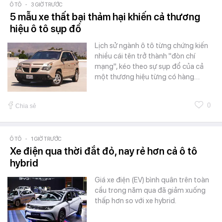
Ô TÔ
-
3 GIỜ TRƯỚC
5 mẫu xe thất bại thảm hại khiến cả thương
hiệu ô tô sụp đổ
Lịch sử ngành ô tô từng chứng kiến
nhiều cái tên trở thành "đòn chí
mạng", kéo theo sự sụp đổ của cả
một thương hiệu từng có hàng…
0
Chia sẻ
Ô TÔ
-
1 GIỜ TRƯỚC
Xe điện qua thời đắt đỏ, nay rẻ hơn cả ô tô
hybrid
Giá xe điện (EV) bình quân trên toàn
cầu trong năm qua đã giảm xuống
thấp hơn so với xe hybrid.