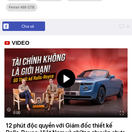
Ferrari 488 GTB
Chia sẻ
0
VIDEO
0:00
12 phút độc quyền với Giám đốc thiết kế