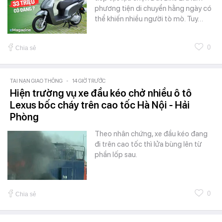
phương tiện di chuyển hằng ngày có
thể khiến nhiều người tò mò. Tuy…
0
Chia sẻ
TAI NẠN GIAO THÔNG
-
14 GIỜ TRƯỚC
Hiện trường vụ xe đầu kéo chở nhiều ô tô
Lexus bốc cháy trên cao tốc Hà Nội - Hải
Phòng
Theo nhân chứng, xe đầu kéo đang
đi trên cao tốc thì lửa bùng lên từ
phần lốp sau.
0
Chia sẻ