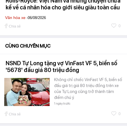
Rolls-Royce: Việt Nam và những chuyện chưa
kể về cá nhân hóa cho giới siêu giàu toàn cầu
Văn hóa xe
-06/08/2026
0
Chia sẻ
CÙNG CHUYÊN MỤC
NSND Tự Long tặng vợ VinFast VF 5, biển số
'5678' đấu giá 80 triệu đồng
Không chỉ chiếc VinFast VF 5, biển số
đấu giá trị giá 80 triệu đồng trên xe
của Tự Long cũng trở thành tâm
điểm chú ý.
1 ngày trước
0
Chia sẻ