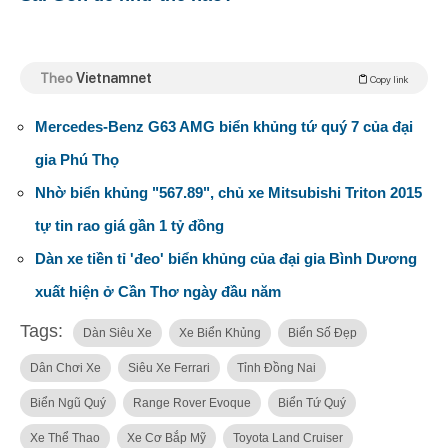
Theo
Vietnamnet
Copy link
Mercedes-Benz G63 AMG biển khủng tứ quý 7 của đại
gia Phú Thọ
Nhờ biển khủng "567.89", chủ xe Mitsubishi Triton 2015
tự tin rao giá gần 1 tỷ đồng
Dàn xe tiền tỉ 'đeo' biển khủng của đại gia Bình Dương
xuất hiện ở Cần Thơ ngày đầu năm
Tags:
Dàn Siêu Xe
Xe Biển Khủng
Biển Số Đẹp
Dân Chơi Xe
Siêu Xe Ferrari
Tỉnh Đồng Nai
Biển Ngũ Quý
Range Rover Evoque
Biển Tứ Quý
Xe Thể Thao
Xe Cơ Bắp Mỹ
Toyota Land Cruiser