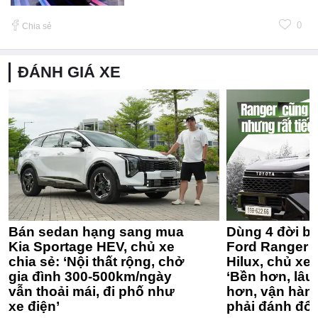
0
Chia sẻ
ĐÁNH GIÁ XE
Bán sedan hạng sang mua
Dùng 4 đời bá
Kia Sportage HEV, chủ xe
Ford Ranger 
chia sẻ: ‘Nội thất rộng, chở
Hilux, chủ xe 
gia đình 300-500km/ngày
‘Bền hơn, lâu 
vẫn thoải mái, đi phố như
hơn, vận hàn
xe điện’
phải đánh đổi