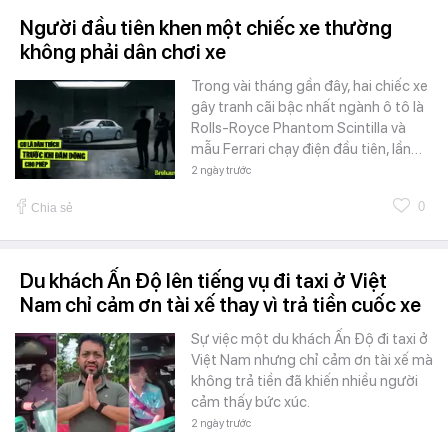
Người đầu tiên khen một chiếc xe thường
không phải dân chơi xe
Trong vài tháng gần đây, hai chiếc xe
gây tranh cãi bậc nhất ngành ô tô là
Rolls-Royce Phantom Scintilla và
mẫu Ferrari chạy điện đầu tiên, lần…
2 ngày trước
0
Chia sẻ
Du khách Ấn Độ lên tiếng vụ đi taxi ở Việt
Nam chỉ cảm ơn tài xế thay vì trả tiền cuốc xe
Sự việc một du khách Ấn Độ đi taxi ở
Việt Nam nhưng chỉ cảm ơn tài xế mà
không trả tiền đã khiến nhiều người
cảm thấy bức xúc.
2 ngày trước