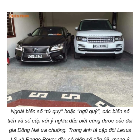
Ngoài biển số "tứ quý" hoặc "ngũ quý", các biển số
tiến và số cặp với ý nghĩa đặc biệt cũng được các đại
gia Đồng Nai ưa chuộng. Trong ảnh là cặp đôi Lexus
LS và Range Rover đều có biển số cặp 68, mang ý