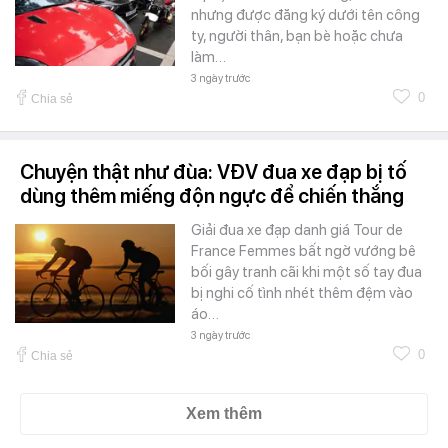
nhưng được đăng ký dưới tên công
ty, người thân, bạn bè hoặc chưa
làm…
3 ngày trước
0
Chia sẻ
Chuyện thật như đùa: VĐV đua xe đạp bị tố
dùng thêm miếng độn ngực để chiến thắng
Giải đua xe đạp danh giá Tour de
France Femmes bất ngờ vướng bê
bối gây tranh cãi khi một số tay đua
bị nghi cố tình nhét thêm đệm vào
áo…
3 ngày trước
0
Chia sẻ
Xem thêm