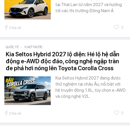
tại Thái Lan từ năm 2027 và hướng
tới các thị trường Đông Nam Á.
0
Chia sẻ
QUỐC TẾ
-
3 GIỜ TRƯỚC
Kia Seltos Hybrid 2027 lộ diện: Hé lộ hệ dẫn
động e-AWD độc đáo, công nghệ ngập tràn
đe phả hơi nóng lên Toyota Corolla Cross
Kia Seltos Hybrid 2027 đang được
thử nghiệm tại châu Âu, nổi bật với
hệ truyền động 1.6L, tùy chọn e-AWD
và công nghệ V2L.
0
Chia sẻ