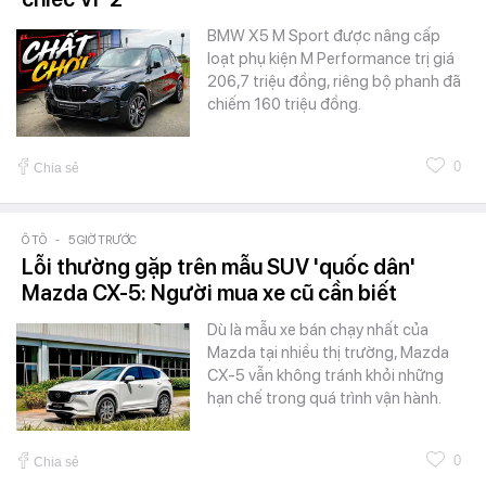
BMW X5 M Sport được nâng cấp
loạt phụ kiện M Performance trị giá
206,7 triệu đồng, riêng bộ phanh đã
chiếm 160 triệu đồng.
0
Chia sẻ
Ô TÔ
-
5 GIỜ TRƯỚC
Lỗi thường gặp trên mẫu SUV 'quốc dân'
Mazda CX-5: Người mua xe cũ cần biết
Dù là mẫu xe bán chạy nhất của
Mazda tại nhiều thị trường, Mazda
CX-5 vẫn không tránh khỏi những
hạn chế trong quá trình vận hành.
0
Chia sẻ