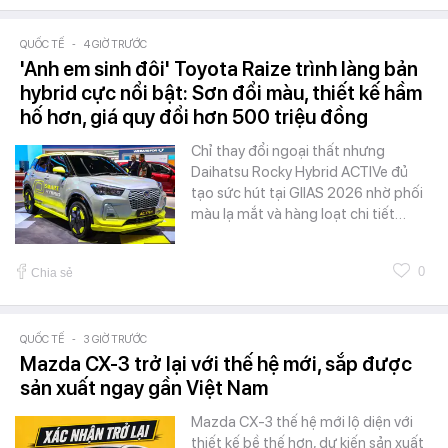
QUỐC TẾ
-
4 GIỜ TRƯỚC
'Anh em sinh đôi' Toyota Raize trình làng bản
hybrid cực nổi bật: Sơn đổi màu, thiết kế hầm
hố hơn, giá quy đổi hơn 500 triệu đồng
Chỉ thay đổi ngoại thất nhưng
Daihatsu Rocky Hybrid ACTIVe đủ
tạo sức hút tại GIIAS 2026 nhờ phối
màu lạ mắt và hàng loạt chi tiết…
0
Chia sẻ
QUỐC TẾ
-
3 GIỜ TRƯỚC
Mazda CX-3 trở lại với thế hệ mới, sắp được
sản xuất ngay gần Việt Nam
Mazda CX-3 thế hệ mới lộ diện với
thiết kế bề thế hơn, dự kiến sản xuất