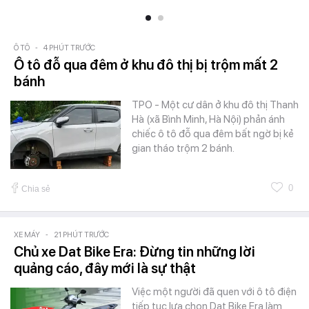
Ô TÔ
-
4 PHÚT TRƯỚC
Ô tô đỗ qua đêm ở khu đô thị bị trộm mất 2
bánh
TPO - Một cư dân ở khu đô thị Thanh
Hà (xã Bình Minh, Hà Nội) phản ánh
chiếc ô tô đỗ qua đêm bất ngờ bị kẻ
gian tháo trộm 2 bánh.
0
Chia sẻ
XE MÁY
-
21 PHÚT TRƯỚC
Chủ xe Dat Bike Era: Đừng tin những lời
quảng cáo, đây mới là sự thật
Việc một người đã quen với ô tô điện
tiếp tục lựa chọn Dat Bike Era làm