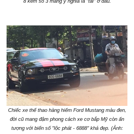
8 kèm số 3 mang ý nghĩa là "tài" ở đầu.
Chiếc xe thể thao hàng hiếm Ford Mustang màu đen,
đời cũ mang đậm phong cách xe cơ bắp Mỹ còn ấn
tượng với biển số "lộc phát - 6888" khá đẹp. (Ảnh: