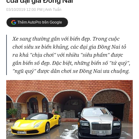
của đại gia Đồng Nai
03/10/2019 12:00 PM
| Anh Tuấn
Thêm AutoPro trên Google
Xe sang thường gắn với biển đẹp. Trong cuộc
chơi siêu xe biển khủng, các đại gia Đồng Nai tỏ
ra khá "chịu chơi" với nhiều "siêu phẩm" được
gắn biển số đẹp. Đặc biệt, những biển số "tứ quý",
"ngũ quý" được dân chơi xe Đồng Nai ưa chuộng.