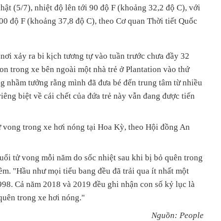
ật (5/7), nhiệt độ lên tới 90 độ F (khoảng 32,2 độ C), với
00 độ F (khoảng 37,8 độ C), theo Cơ quan Thời tiết Quốc
nơi xảy ra bi kịch tương tự vào tuần trước chưa đầy 32
n trong xe bên ngoài một nhà trẻ ở Plantation vào thứ
ng nhầm tưởng rằng mình đã đưa bé đến trung tâm từ nhiều
riêng biệt về cái chết của đứa trẻ này vẫn đang được tiến
ử vong trong xe hơi nóng tại Hoa Kỳ, theo Hội đồng An
tuổi tử vong mỗi năm do sốc nhiệt sau khi bị bỏ quên trong
êm. "Hầu như mọi tiểu bang đều đã trải qua ít nhất một
998. Cả năm 2018 và 2019 đều ghi nhận con số kỷ lục là
 quên trong xe hơi nóng."
Nguồn: People