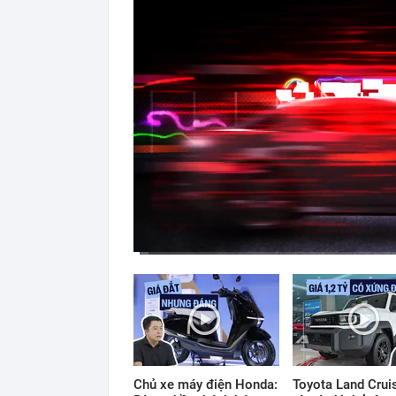
Current
Duration
Time
0:12
/
12:33
Chủ xe máy điện Honda:
Toyota Land Cruis