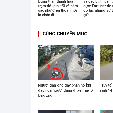
Đừng thần thánh hóa
và các bình luận t
trạm đổi pin, tối về cắm
cực: Fortuner đè 
sạc như điện thoại mới
có lạc nhưng sự t
là chân ái
gì?
CÙNG CHUYÊN MỤC
Người đàn ông gây phẫn nộ khi
Truy tố
đạp ngã người đang đi xe máy ở
sinh 14
Đắk Lắk