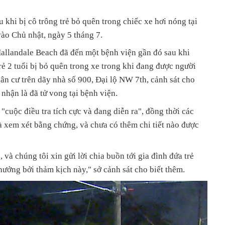
u khi bị cô trông trẻ bỏ quên trong chiếc xe hơi nóng tại
ào Chủ nhật, ngày 5 tháng 7.
Hallandale Beach đã đến một bệnh viện gần đó sau khi
ẻ 2 tuổi bị bỏ quên trong xe trong khi đang được người
dân cư trên dãy nhà số 900, Đại lộ NW 7th, cảnh sát cho
 nhận là đã tử vong tại bệnh viện.
 "cuộc điều tra tích cực và đang diễn ra", đồng thời các
và xem xét bằng chứng, và chưa có thêm chi tiết nào được
và chúng tôi xin gửi lời chia buồn tới gia đình đứa trẻ
hưởng bởi thảm kịch này," sở cảnh sát cho biết thêm.