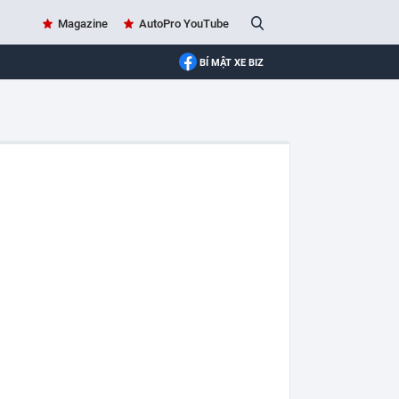
Magazine
AutoPro YouTube
BÍ MẬT XE BIZ