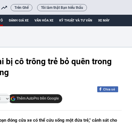
Trên Ghế
Tôi làm thật Bạn hiểu thấu
TÔ
ĐÁNH GIÁ XE
VĂN HÓA XE
KỸ THUẬT VÀ TƯ VẤN
XE MÁY
i bị cô trông trẻ bỏ quên trong
óng
Chia sẻ
Thêm AutoPro trên Google
 bạn đóng cửa xe có thể cứu sống một đứa trẻ," cảnh sát cho