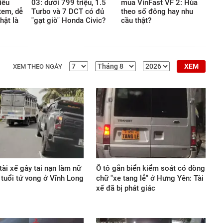
iêu
03: dưới 799 triệu, 1.5
mua VinFast VF 2: Hùa
giới vật chất.
tem, dễ
Turbo và 7 DCT có đủ
theo số đông hay nhu
hật là
"gạt giò" Honda Civic?
cầu thật?
XEM
XEM THEO NGÀY
 tài xế gây tai nạn làm nữ
Ô tô gắn biển kiểm soát có dòng
 tuổi tử vong ở Vĩnh Long
chữ "xe tang lễ" ở Hưng Yên: Tài
xế đã bị phát giác