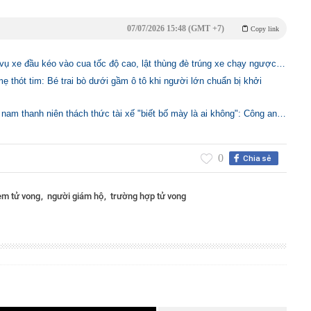
07/07/2026 15:48 (GMT +7)
Copy link
vụ xe đầu kéo vào cua tốc độ cao, lật thùng đè trúng xe chạy ngược…
ẹ thót tim: Bé trai bò dưới gầm ô tô khi người lớn chuẩn bị khởi
, nam thanh niên thách thức tài xế "biết bố mày là ai không": Công an…
0
Chia sẻ
 em tử vong
người giám hộ
trường hợp tử vong