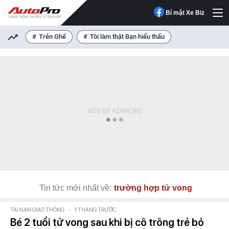
Bí mật Xe Biz
Trên Ghế
Tôi làm thật Bạn hiểu thấu
Tin tức mới nhất về:
trường hợp tử vong
TAI NẠN GIAO THÔNG
-
1 THÁNG TRƯỚC
Bé 2 tuổi tử vong sau khi bị cô trông trẻ bỏ