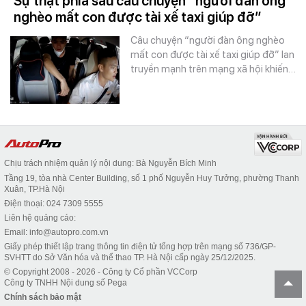
Sự thật phía sau câu chuyện “người đàn ông
nghèo mất con được tài xế taxi giúp đỡ”
Câu chuyện “người đàn ông nghèo
mất con được tài xế taxi giúp đỡ” lan
truyền mạnh trên mạng xã hội khiến…
Chịu trách nhiệm quản lý nội dung: Bà Nguyễn Bích Minh
Tầng 19, tòa nhà Center Building, số 1 phố Nguyễn Huy Tưởng, phường Thanh
Xuân, TP.Hà Nội
Điện thoại: 024 7309 5555
Liên hệ quảng cáo:
Email: info@autopro.com.vn
Giấy phép thiết lập trang thông tin điện tử tổng hợp trên mạng số 736/GP-
SVHTT do Sở Văn hóa và thể thao TP. Hà Nội cấp ngày 25/12/2025.
© Copyright 2008 - 2026 - Công ty Cổ phần VCCorp
Công ty TNHH Nội dung số Pega
Chính sách bảo mật