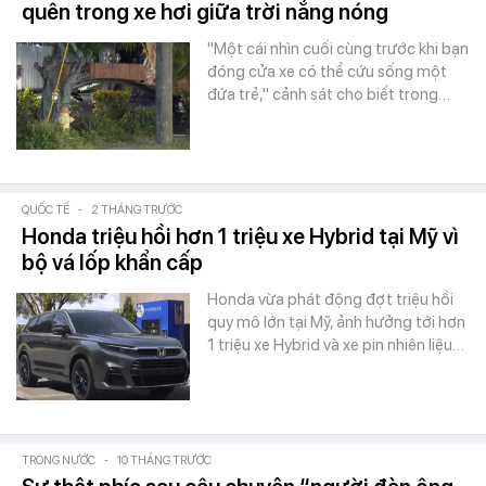
quên trong xe hơi giữa trời nắng nóng
"Một cái nhìn cuối cùng trước khi bạn
đóng cửa xe có thể cứu sống một
đứa trẻ," cảnh sát cho biết trong…
QUỐC TẾ
-
2 THÁNG TRƯỚC
Honda triệu hồi hơn 1 triệu xe Hybrid tại Mỹ vì
bộ vá lốp khẩn cấp
Honda vừa phát động đợt triệu hồi
quy mô lớn tại Mỹ, ảnh hưởng tới hơn
1 triệu xe Hybrid và xe pin nhiên liệu…
TRONG NƯỚC
-
10 THÁNG TRƯỚC