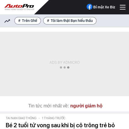
Bí mật Xe Biz
Trên Ghế
Tôi làm thật Bạn hiểu thấu
Tin tức mới nhất về:
người giám hộ
TAI NẠN GIAO THÔNG
-
1 THÁNG TRƯỚC
Bé 2 tuổi tử vong sau khi bị cô trông trẻ bỏ