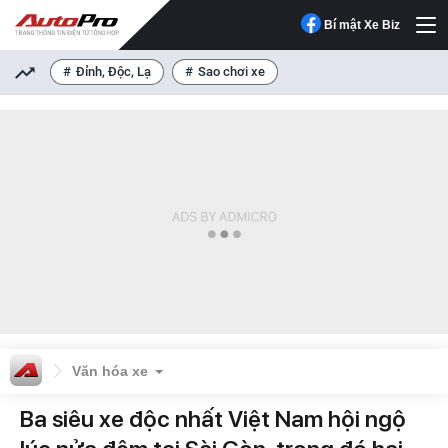
Bí mật Xe Biz
Đỉnh, Độc, Lạ
Sao chơi xe
Văn hóa xe
Ba siêu xe độc nhất Việt Nam hội ngộ