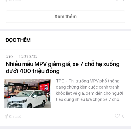
Xem thêm
ĐỌC THÊM
Ô TÔ
-
4 GIỜ TRƯỚC
Nhiều mẫu MPV giảm giá, xe 7 chỗ hạ xuống
dưới 400 triệu đồng
TPO - Thị trường MPV phổ thông
đang chứng kiến cuộc cạnh tranh
khốc liệt về giá, đem đến cho người
tiêu dùng nhiều lựa chọn xe 7 chỗ…
0
Chia sẻ