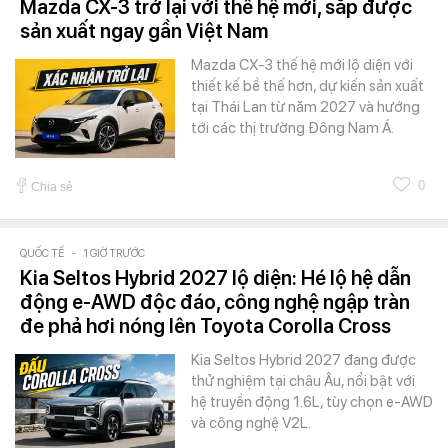
Mazda CX-3 trở lại với thế hệ mới, sắp được
sản xuất ngay gần Việt Nam
Mazda CX-3 thế hệ mới lộ diện với
thiết kế bề thế hơn, dự kiến sản xuất
tại Thái Lan từ năm 2027 và hướng
tới các thị trường Đông Nam Á.
0
Chia sẻ
QUỐC TẾ
-
1 GIỜ TRƯỚC
Kia Seltos Hybrid 2027 lộ diện: Hé lộ hệ dẫn
động e-AWD độc đáo, công nghệ ngập tràn
đe phả hơi nóng lên Toyota Corolla Cross
Kia Seltos Hybrid 2027 đang được
thử nghiệm tại châu Âu, nổi bật với
hệ truyền động 1.6L, tùy chọn e-AWD
và công nghệ V2L.