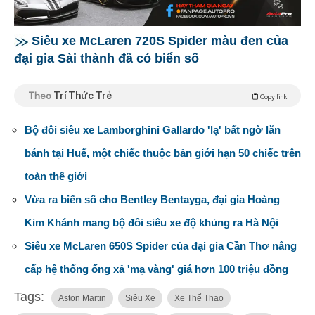
Siêu xe McLaren 720S Spider màu đen của
đại gia Sài thành đã có biển số
Theo
Trí Thức Trẻ
Copy link
Bộ đôi siêu xe Lamborghini Gallardo 'lạ' bất ngờ lăn
bánh tại Huế, một chiếc thuộc bản giới hạn 50 chiếc trên
toàn thế giới
Vừa ra biển số cho Bentley Bentayga, đại gia Hoàng
Kim Khánh mang bộ đôi siêu xe độ khủng ra Hà Nội
Siêu xe McLaren 650S Spider của đại gia Cần Thơ nâng
cấp hệ thống ống xả 'mạ vàng' giá hơn 100 triệu đồng
Tags:
Aston Martin
Siêu Xe
Xe Thể Thao