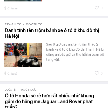
0
Chia sẻ
TRONG NƯỚC
-
16 GIỜ TRƯỚC
Danh tính tên trộm bánh xe ô tô ở khu đô thị
Hà Nội
Sau 6 giờ gây án, tên trộm tháo 2
bánh xe ô tô ở khu đô thị Thanh Hà bị
công an bắt giữ và thu hồi lại toàn bộ
tang vật.
0
Chia sẻ
QUỐC TẾ
-
19 GIỜ TRƯỚC
Ô tô Honda sẽ rẻ hơn rất nhiều nhờ khung
gầm do hãng mẹ Jaguar Land Rover phát
triển?