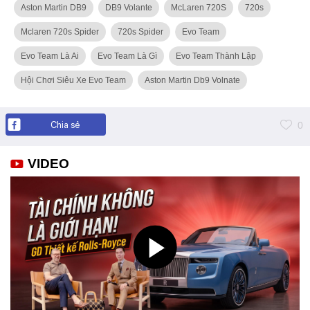
Aston Martin DB9
DB9 Volante
McLaren 720S
720s
Mclaren 720s Spider
720s Spider
Evo Team
Evo Team Là Ai
Evo Team Là Gì
Evo Team Thành Lập
Hội Chơi Siêu Xe Evo Team
Aston Martin Db9 Volnate
Chia sẻ
0
VIDEO