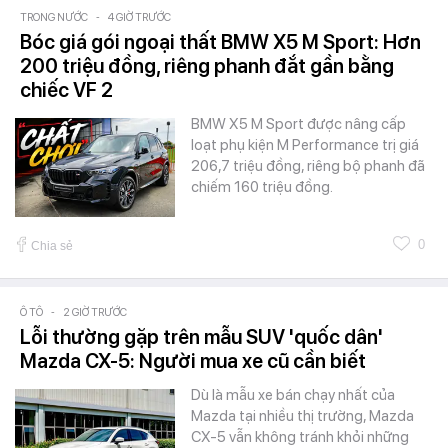
TRONG NƯỚC
-
4 GIỜ TRƯỚC
Bóc giá gói ngoại thất BMW X5 M Sport: Hơn
200 triệu đồng, riêng phanh đắt gần bằng
chiếc VF 2
BMW X5 M Sport được nâng cấp
loạt phụ kiện M Performance trị giá
206,7 triệu đồng, riêng bộ phanh đã
chiếm 160 triệu đồng.
0
Chia sẻ
Ô TÔ
-
2 GIỜ TRƯỚC
Lỗi thường gặp trên mẫu SUV 'quốc dân'
Mazda CX-5: Người mua xe cũ cần biết
Dù là mẫu xe bán chạy nhất của
Mazda tại nhiều thị trường, Mazda
CX-5 vẫn không tránh khỏi những