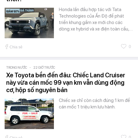
Honda lần đầu hợp tác với Tata
Technologies của Ấn Độ để phát
triển khung gầm xe mới cho các
dòng xe hybrid và xe điện toàn cầu,…
0
Chia sẻ
TRONG NƯỚC
-
22 GIỜ TRƯỚC
Xe Toyota bền đến đâu: Chiếc Land Cruiser
này vừa cán mốc 99 vạn km vẫn dùng động
cơ, hộp số nguyên bản
Chiếc xe chỉ còn cách đúng 1 km để
cán mốc 1 triệu km lưu hành.
0