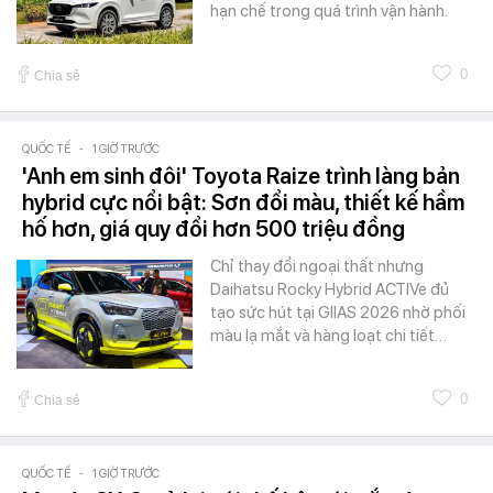
hạn chế trong quá trình vận hành.
0
Chia sẻ
QUỐC TẾ
-
1 GIỜ TRƯỚC
'Anh em sinh đôi' Toyota Raize trình làng bản
hybrid cực nổi bật: Sơn đổi màu, thiết kế hầm
hố hơn, giá quy đổi hơn 500 triệu đồng
Chỉ thay đổi ngoại thất nhưng
Daihatsu Rocky Hybrid ACTIVe đủ
tạo sức hút tại GIIAS 2026 nhờ phối
màu lạ mắt và hàng loạt chi tiết…
0
Chia sẻ
QUỐC TẾ
-
1 GIỜ TRƯỚC