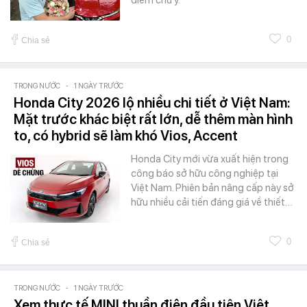
điểm chú ý.
0
Chia sẻ
TRONG NƯỚC
-
1 NGÀY TRƯỚC
Honda City 2026 lộ nhiều chi tiết ở Việt Nam:
Mặt trước khác biệt rất lớn, dễ thêm màn hình
to, có hybrid sẽ làm khó Vios, Accent
Honda City mới vừa xuất hiện trong
công báo sở hữu công nghiệp tại
Việt Nam. Phiên bản nâng cấp này sở
hữu nhiều cải tiến đáng giá về thiết…
0
Chia sẻ
TRONG NƯỚC
-
1 NGÀY TRƯỚC
Xem thực tế MINI thuần điện đầu tiên Việt