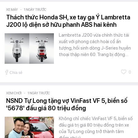
XE MÁY
-
1 NGÀY TRƯỚC
Thách thức Honda SH, xe tay ga Ý Lambretta
J200 lộ diện sở hữu phanh ABS hai kênh
Lambretta J200 vừa chính thức tái
xuất với phong cách hoài cổ ấn
tượng, hồi sinh dòng J-Series huyền
thoại thập niên 60. Trang bị động…
0
Chia sẻ
XEM CHƠI
-
1 NGÀY TRƯỚC
NSND Tự Long tặng vợ VinFast VF 5, biển số
'5678' đấu giá 80 triệu đồng
Không chỉ chiếc VinFast VF 5, biển số
đấu giá trị giá 80 triệu đồng trên xe
của Tự Long cũng trở thành tâm