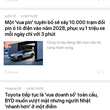
Chia sẻ
QUỐC TẾ
-
23 GIỜ TRƯỚC
Một 'vua pin' tuyên bố sẽ xây 10.000 trạm đổi
pin ô tô điện vào năm 2028, phục vụ 1 triệu xe
mỗi ngày chỉ với 3 phút
Công ty này đang đặt mục tiêu vô
cùng tham vọng.
0
Chia sẻ
TRONG NƯỚC
-
24 GIỜ TRƯỚC
Toyota tiếp tục là 'vua doanh số' toàn cầu,
BYD muốn vượt mặt nhưng người Nhật
'nhanh hơn' ở một điểm