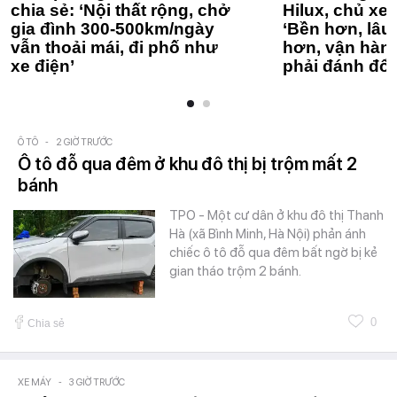
chia sẻ: ‘Nội thất rộng, chở
Hilux, chủ xe 
gia đình 300-500km/ngày
‘Bền hơn, lâu 
vẫn thoải mái, đi phố như
hơn, vận hàn
xe điện’
phải đánh đổi
Ô TÔ
-
2 GIỜ TRƯỚC
Ô tô đỗ qua đêm ở khu đô thị bị trộm mất 2
bánh
TPO - Một cư dân ở khu đô thị Thanh
Hà (xã Bình Minh, Hà Nội) phản ánh
chiếc ô tô đỗ qua đêm bất ngờ bị kẻ
gian tháo trộm 2 bánh.
0
Chia sẻ
XE MÁY
-
3 GIỜ TRƯỚC