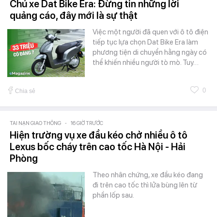
Chủ xe Dat Bike Era: Đừng tin những lời
quảng cáo, đây mới là sự thật
Việc một người đã quen với ô tô điện
tiếp tục lựa chọn Dat Bike Era làm
phương tiện di chuyển hằng ngày có
thể khiến nhiều người tò mò. Tuy…
0
Chia sẻ
TAI NẠN GIAO THÔNG
-
16 GIỜ TRƯỚC
Hiện trường vụ xe đầu kéo chở nhiều ô tô
Lexus bốc cháy trên cao tốc Hà Nội - Hải
Phòng
Theo nhân chứng, xe đầu kéo đang
đi trên cao tốc thì lửa bùng lên từ
phần lốp sau.