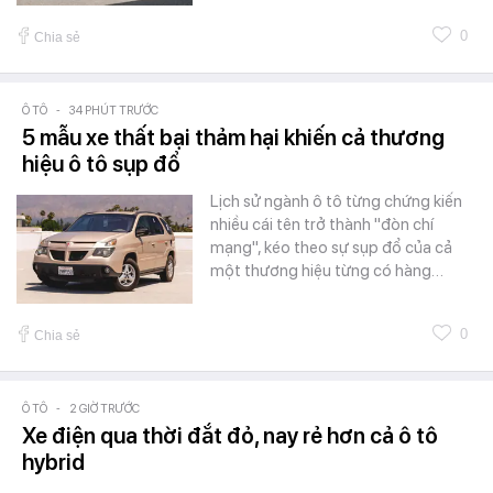
0
Chia sẻ
Ô TÔ
-
34 PHÚT TRƯỚC
5 mẫu xe thất bại thảm hại khiến cả thương
hiệu ô tô sụp đổ
Lịch sử ngành ô tô từng chứng kiến
nhiều cái tên trở thành "đòn chí
mạng", kéo theo sự sụp đổ của cả
một thương hiệu từng có hàng…
0
Chia sẻ
Ô TÔ
-
2 GIỜ TRƯỚC
Xe điện qua thời đắt đỏ, nay rẻ hơn cả ô tô
hybrid