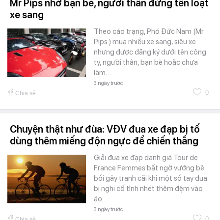
Mr Pips nhờ bạn bè, người thân đứng tên loạt
xe sang
Theo cáo trạng, Phó Đức Nam (Mr
Pips ) mua nhiều xe sang, siêu xe
nhưng được đăng ký dưới tên công
ty, người thân, bạn bè hoặc chưa
làm…
3 ngày trước
0
Chia sẻ
Chuyện thật như đùa: VĐV đua xe đạp bị tố
dùng thêm miếng độn ngực để chiến thắng
Giải đua xe đạp danh giá Tour de
France Femmes bất ngờ vướng bê
bối gây tranh cãi khi một số tay đua
bị nghi cố tình nhét thêm đệm vào
áo…
3 ngày trước
0
Chia sẻ