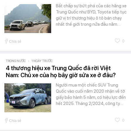
Bất chấp sự bứt phá của các hãng xe
Trung Quốc như BYD, Toyota tiếp tục
giữ vị trí thương hiệu ô tô bán chạy
nhất thế giới trong nửa đầu năm…
0
Chia sẻ
TRONG NƯỚC
-
1 NGÀY TRƯỚC
4 thương hiệu xe Trung Quốc đã rời Việt
Nam: Chủ xe của họ bây giờ sửa xe ở đâu?
Người mua một chiếc SUV Trung
Quốc vào cuối năm 2020 nhận về tờ
giấy bảo hành 5 năm, có hiệu lực đến
hết 2025. Tháng 2/2024, công ty…
0
Chia sẻ