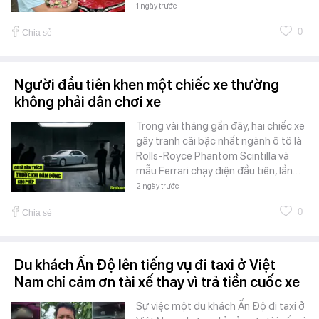
1 ngày trước
0
Chia sẻ
Người đầu tiên khen một chiếc xe thường
không phải dân chơi xe
Trong vài tháng gần đây, hai chiếc xe
gây tranh cãi bậc nhất ngành ô tô là
Rolls-Royce Phantom Scintilla và
mẫu Ferrari chạy điện đầu tiên, lần…
2 ngày trước
0
Chia sẻ
Du khách Ấn Độ lên tiếng vụ đi taxi ở Việt
Nam chỉ cảm ơn tài xế thay vì trả tiền cuốc xe
Sự việc một du khách Ấn Độ đi taxi ở