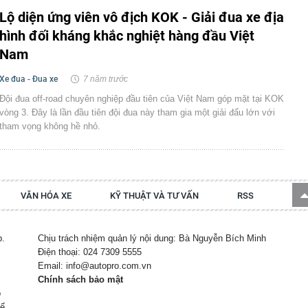
Lộ diện ứng viên vô địch KOK - Giải đua xe địa
hình đối kháng khắc nghiệt hàng đầu Việt
Nam
Xe đua - Đua xe
7 năm trước
Đội đua off-road chuyên nghiệp đầu tiên của Việt Nam góp mặt tại KOK
vòng 3. Đây là lần đầu tiên đội đua này tham gia một giải đấu lớn với
tham vọng không hề nhỏ.
VĂN HÓA XE
KỸ THUẬT VÀ TƯ VẤN
RSS
p.
Chịu trách nhiệm quản lý nội dung: Bà Nguyễn Bích Minh
Điện thoại: 024 7309 5555
Email: info@autopro.com.vn
Chính sách bảo mật
p
hể