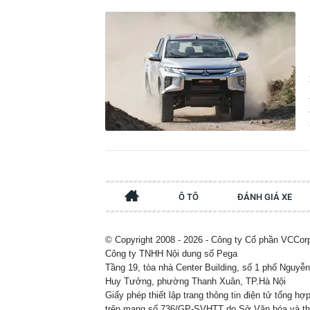
Ô TÔ
ĐÁNH GIÁ XE
© Copyright 2008 - 2026 - Công ty Cổ phần VCCor
Công ty TNHH Nội dung số Pega
Tầng 19, tòa nhà Center Building, số 1 phố Nguyễn
Huy Tưởng, phường Thanh Xuân, TP.Hà Nội
Giấy phép thiết lập trang thông tin điện tử tổng hợ
trên mạng số 736/GP-SVHTT do Sở Văn hóa và t