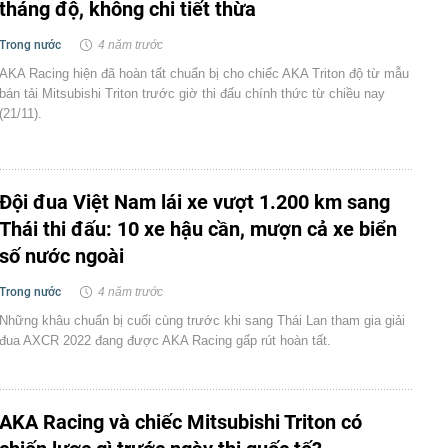
tháng độ, không chi tiết thừa
Trong nước
4 năm trước
AKA Racing hiện đã hoàn tất chuẩn bị cho chiếc AKA Triton độ từ mẫu
bán tải Mitsubishi Triton trước giờ thi đấu chính thức từ chiều nay
(21/11).
Đội đua Việt Nam lái xe vượt 1.200 km sang
Thái thi đấu: 10 xe hậu cần, mượn cả xe biển
số nước ngoài
Trong nước
4 năm trước
Những khâu chuẩn bị cuối cùng trước khi sang Thái Lan tham gia giải
đua AXCR 2022 đang được AKA Racing gấp rút hoàn tất.
AKA Racing và chiếc Mitsubishi Triton có