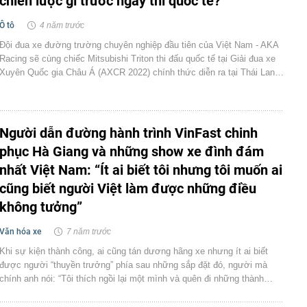
chiến lược gì trước ngày thi quốc tế?
Ô tô
4 năm trước
Đội đua xe đường trường chuyên nghiệp đầu tiên của Việt Nam - AKA
Racing sẽ cùng chiếc Mitsubishi Triton thi đấu quốc tế tại Giải đua xe
Xuyên Quốc gia Châu Á (AXCR 2022) chính thức diễn ra tại Thái Lan…
Người dẫn đường hành trình VinFast chinh
phục Hà Giang và những show xe đình đám
nhất Việt Nam: “Ít ai biết tôi nhưng tôi muốn ai
cũng biết người Việt làm được những điều
không tưởng”
Văn hóa xe
7 năm trước
Khi sự kiện thành công, ai cũng tán dương hãng xe nhưng ít ai biết
được người “thuyền trưởng” phía sau những sắp đặt đó, người mà
chính anh nói: “Tôi thích ngồi lại một mình và quên đi những thành…