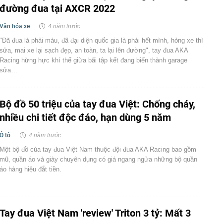
đường đua tại AXCR 2022
Văn hóa xe
4 năm trước
"Đã đua là phải máu, đã đại diện quốc gia là phải hết mình, hỏng xe thì
sửa, mai xe lại sạch đẹp, an toàn, ta lại lên đường", tay đua AKA
Racing hừng hực khí thế giữa bãi tập kết đang biến thành garage
sửa…
Bộ đồ 50 triệu của tay đua Việt: Chống cháy,
nhiều chi tiết độc đáo, hạn dùng 5 năm
Ô tô
4 năm trước
Một bộ đồ của tay đua Việt Nam thuộc đội đua AKA Racing bao gồm
mũ, quần áo và giày chuyên dụng có giá ngang ngửa những bộ quần
áo hàng hiệu đắt tiền.
Tay đua Việt Nam 'review' Triton 3 tỷ: Mất 3