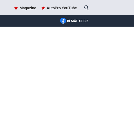
Magazine
AutoPro YouTube
BÍ MẬT XE BIZ