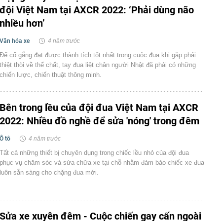
đội Việt Nam tại AXCR 2022: ‘Phải dùng não
nhiều hơn’
Văn hóa xe
4 năm trước
Để cố gắng đạt được thành tích tốt nhất trong cuộc đua khi gặp phải
thiệt thòi về thể chất, tay đua liệt chân người Nhật đã phải có những
chiến lược, chiến thuật thông minh.
Bên trong lều của đội đua Việt Nam tại AXCR
2022: Nhiều đồ nghề để sửa 'nóng' trong đêm
Ô tô
4 năm trước
Tất cả những thiết bị chuyên dụng trong chiếc lều nhỏ của đội đua
phục vụ chăm sóc và sửa chữa xe tại chỗ nhằm đảm bảo chiếc xe đua
luôn sẵn sàng cho chặng đua mới.
Sửa xe xuyên đêm - Cuộc chiến gay cấn ngoài