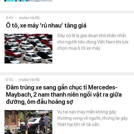
Ô TÔ
-
4 NĂM TRƯỚC
Ô tô, xe máy ‘rủ nhau’ tăng giá
Đây có lẽ là giai đoạn khó khăn nhất
cho người tiêu dùng Việt Nam khi lựa
chọn mua ô tô xe máy.
Ô TÔ
-
5 NĂM TRƯỚC
Đâm trúng xe sang gần chục tỉ Mercedes-
Maybach, 2 nam thanh niên ngồi vật ra giữa
đường, ôm đầu hoảng sợ
Vụ tai nạn may mắn không gây
thương vong về người, nhưng lại gây
thiệt hại lớn về tài sản.