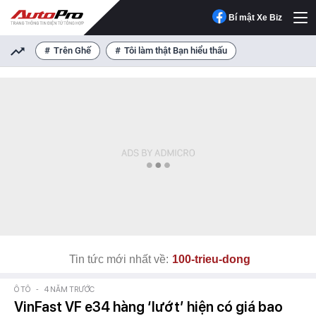
Bí mật Xe Biz
Trên Ghế
Tôi làm thật Bạn hiểu thấu
Tin tức mới nhất về:
100-trieu-dong
Ô TÔ
-
4 NĂM TRƯỚC
VinFast VF e34 hàng ‘lướt’ hiện có giá bao