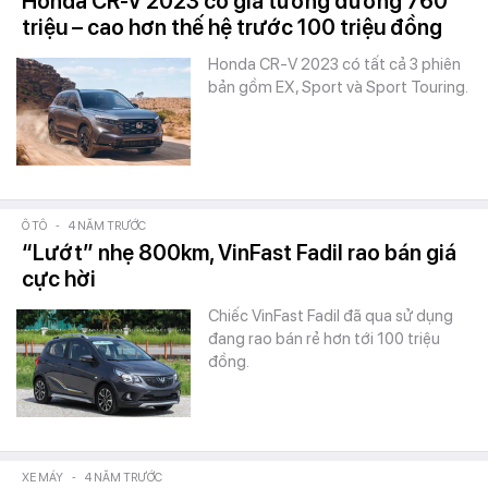
Honda CR-V 2023 có giá tương đương 760
triệu – cao hơn thế hệ trước 100 triệu đồng
Honda CR-V 2023 có tất cả 3 phiên
bản gồm EX, Sport và Sport Touring.
Ô TÔ
-
4 NĂM TRƯỚC
“Lướt” nhẹ 800km, VinFast Fadil rao bán giá
cực hời
Chiếc VinFast Fadil đã qua sử dụng
đang rao bán rẻ hơn tới 100 triệu
đồng.
XE MÁY
-
4 NĂM TRƯỚC