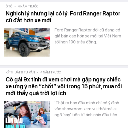
Ô TÔ
-
4 NĂM TRƯỚC
Nghịch lý nhưng lại có lý: Ford Ranger Raptor
cũ đắt hơn xe mới
Ford Ranger Raptor đời cũ đang có
giá bán cao hơn xe mới tại Việt Nam
tới hơn 100 triệu đồng.
KỸ THUẬT & TƯ VẤN
-
4 NĂM TRƯỚC
Cô gái 9x tính đi xem chơi mà gặp ngay chiếc
xe ưng ý nên “chốt” vội trong 15 phút, mua rồi
mới thấy quá trời lợi ích
'Thật ra ban đầu mình chỉ có ý định
vào showroom xem vui thôi mà ai
ngờ 'say' luôn từ ánh nhìn đầu tiên.…