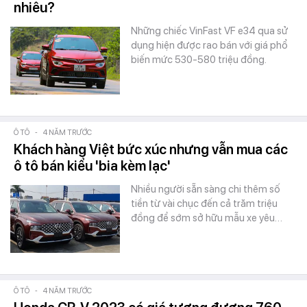
nhiêu?
Những chiếc VinFast VF e34 qua sử
dụng hiện được rao bán với giá phổ
biến mức 530-580 triệu đồng.
Ô TÔ
-
4 NĂM TRƯỚC
Khách hàng Việt bức xúc nhưng vẫn mua các
ô tô bán kiểu 'bia kèm lạc'
Nhiều người sẵn sàng chi thêm số
tiền từ vài chục đến cả trăm triệu
đồng để sớm sở hữu mẫu xe yêu…
Ô TÔ
-
4 NĂM TRƯỚC