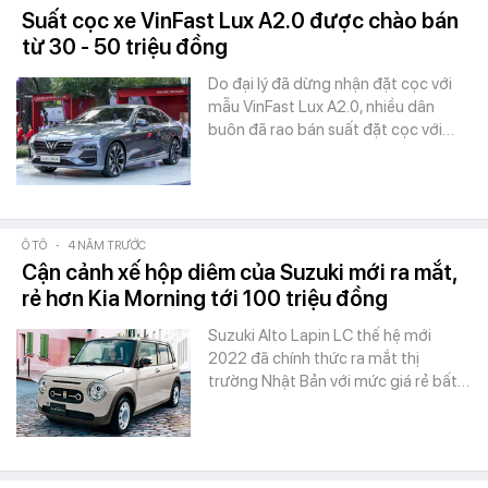
Suất cọc xe VinFast Lux A2.0 được chào bán
từ 30 - 50 triệu đồng
Do đại lý đã dừng nhận đặt cọc với
mẫu VinFast Lux A2.0, nhiều dân
buôn đã rao bán suất đặt cọc với…
Ô TÔ
-
4 NĂM TRƯỚC
Cận cảnh xế hộp diêm của Suzuki mới ra mắt,
rẻ hơn Kia Morning tới 100 triệu đồng
Suzuki Alto Lapin LC thế hệ mới
2022 đã chính thức ra mắt thị
trường Nhật Bản với mức giá rẻ bất…