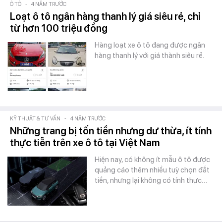
Ô TÔ
-
4 NĂM TRƯỚC
Loạt ô tô ngân hàng thanh lý giá siêu rẻ, chỉ
từ hơn 100 triệu đồng
Hàng loạt xe ô tô đang được ngân
hàng thanh lý với giá thành siêu rẻ.
KỸ THUẬT & TƯ VẤN
-
4 NĂM TRƯỚC
Những trang bị tốn tiền nhưng dư thừa, ít tính
thực tiễn trên xe ô tô tại Việt Nam
Hiện nay, có không ít mẫu ô tô được
quảng cáo thêm nhiều tuỳ chọn đắt
tiền, nhưng lại không có tính thực…