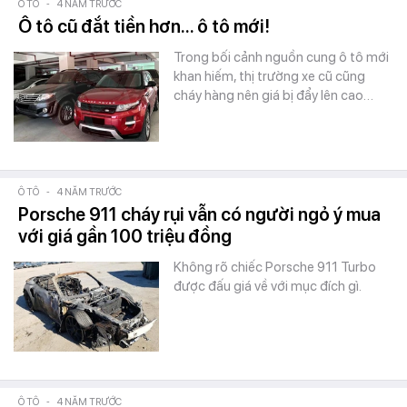
Ô TÔ
-
4 NĂM TRƯỚC
Ô tô cũ đắt tiền hơn... ô tô mới!
Trong bối cảnh nguồn cung ô tô mới
khan hiếm, thị trường xe cũ cũng
cháy hàng nên giá bị đẩy lên cao…
Ô TÔ
-
4 NĂM TRƯỚC
Porsche 911 cháy rụi vẫn có người ngỏ ý mua
với giá gần 100 triệu đồng
Không rõ chiếc Porsche 911 Turbo
được đấu giá về với mục đích gì.
Ô TÔ
-
4 NĂM TRƯỚC