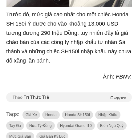
Trước đó, mức giá cao nhất cho một chiếc Honda
SH 150i Ý được cho vào khoảng 13.000 USD
tương đương 290 triệu Đồng, tuy nhiên đây là giá
chào bán của các công ty nhập khẩu tư nhân Sài
thành và những chiếc SH150i nhập khẩu này chưa
đổ xăng lăn bánh.
Ảnh:
FBNV.
Theo
Trí Thức Trẻ
Copy link
Tags:
Giá Xe
Honda
Honda SH150i
Nhập Khẩu
Tay Ga
Nửa Tỷ Đồng
Hyundai Grand I10
Biển Ngũ Quý
Mức Giá Bán
Giá Bán Kỷ Lục