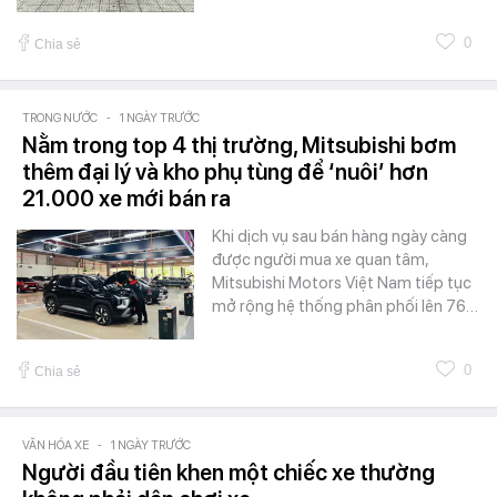
0
Chia sẻ
TRONG NƯỚC
-
1 NGÀY TRƯỚC
Nằm trong top 4 thị trường, Mitsubishi bơm
thêm đại lý và kho phụ tùng để ‘nuôi’ hơn
21.000 xe mới bán ra
Khi dịch vụ sau bán hàng ngày càng
được người mua xe quan tâm,
Mitsubishi Motors Việt Nam tiếp tục
mở rộng hệ thống phân phối lên 76…
0
Chia sẻ
VĂN HÓA XE
-
1 NGÀY TRƯỚC
Người đầu tiên khen một chiếc xe thường