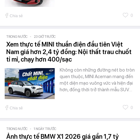
0
Chia sẻ
TRONG NƯỚC
-
23 GIỜ TRƯỚC
Xem thực tế MINI thuần điện đầu tiên Việt
Nam giá hơn 2,4 tỷ đồng: Nội thất trau chuốt
tỉ mỉ, chạy hơn 400/sạc
Không còn những đường nét bo tròn
quen thuộc, MINI Aceman mang đến
một diện mạo vuông vức và hiện đại
hơn, đồng thời trở thành mẫu SUV…
0
Chia sẻ
TRONG NƯỚC
-
1 NGÀY TRƯỚC
Ảnh thực tế BMW X1 2026 giá gần 1,7 tỷ