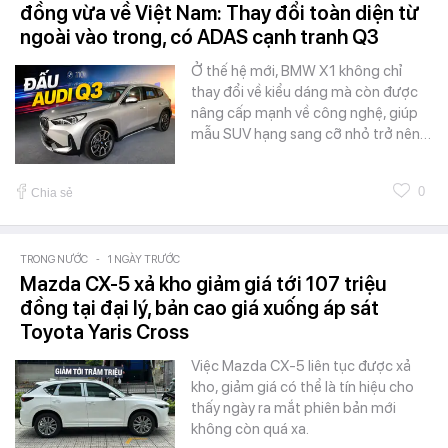
đồng vừa về Việt Nam: Thay đổi toàn diện từ
ngoài vào trong, có ADAS cạnh tranh Q3
Ở thế hệ mới, BMW X1 không chỉ
thay đổi về kiểu dáng mà còn được
nâng cấp mạnh về công nghệ, giúp
mẫu SUV hạng sang cỡ nhỏ trở nên…
0
Chia sẻ
TRONG NƯỚC
-
1 NGÀY TRƯỚC
Mazda CX-5 xả kho giảm giá tới 107 triệu
đồng tại đại lý, bản cao giá xuống áp sát
Toyota Yaris Cross
Việc Mazda CX-5 liên tục được xả
kho, giảm giá có thể là tín hiệu cho
thấy ngày ra mắt phiên bản mới
không còn quá xa.