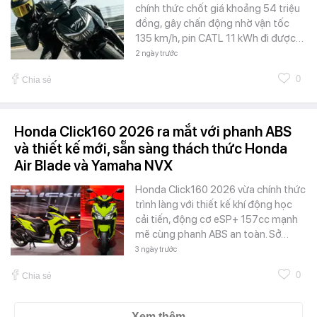
chính thức chốt giá khoảng 54 triệu
đồng, gây chấn động nhờ vận tốc
135 km/h, pin CATL 11 kWh đi được…
2 ngày trước
0
Chia sẻ
Honda Click160 2026 ra mắt với phanh ABS
và thiết kế mới, sẵn sàng thách thức Honda
Air Blade và Yamaha NVX
Honda Click160 2026 vừa chính thức
trình làng với thiết kế khí động học
cải tiến, động cơ eSP+ 157cc mạnh
mẽ cùng phanh ABS an toàn. Sở…
3 ngày trước
0
Chia sẻ
Xem thêm