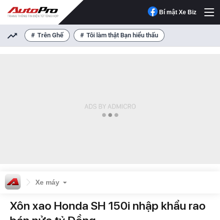
Bí mật Xe Biz
Trên Ghế
Tôi làm thật Bạn hiểu thấu
Xe máy
Xôn xao Honda SH 150i nhập khẩu rao