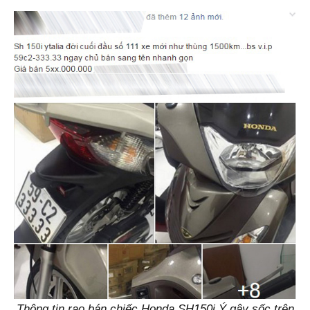
Thông tin rao bán chiếc Honda SH150i Ý gây sốc trên