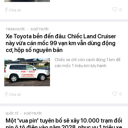
0
Chia sẻ
TRONG NƯỚC
-
6 GIỜ TRƯỚC
Xe Toyota bền đến đâu: Chiếc Land Cruiser
này vừa cán mốc 99 vạn km vẫn dùng động
cơ, hộp số nguyên bản
Chiếc xe chỉ còn cách đúng 1 km để
cán mốc 1 triệu km lưu hành.
0
Chia sẻ
QUỐC TẾ
-
8 GIỜ TRƯỚC
Một 'vua pin' tuyên bố sẽ xây 10.000 trạm đổi
pin ô tô điện vào năm 2028, phục vụ 1 triệu xe