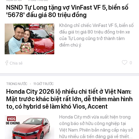
NSND Tự Long tặng vợ VinFast VF 5, biển số
'5678' đấu giá 80 triệu đồng
Không chỉ chiếc VinFast VF 5, biển số
đấu giá trị giá 80 triệu đồng trên xe
của Tự Long cũng trở thành tâm
điểm chú ý.
0
Chia sẻ
TRONG NƯỚC
-
11 GIỜ TRƯỚC
Honda City 2026 lộ nhiều chi tiết ở Việt Nam:
Mặt trước khác biệt rất lớn, dễ thêm màn hình
to, có hybrid sẽ làm khó Vios, Accent
Honda City mới vừa xuất hiện trong
công báo sở hữu công nghiệp tại
Việt Nam. Phiên bản nâng cấp này sở
hữu nhiều cải tiến đáng giá về thiết…