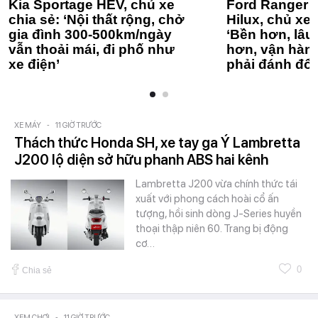
Kia Sportage HEV, chủ xe
Ford Ranger 
chia sẻ: ‘Nội thất rộng, chở
Hilux, chủ xe 
gia đình 300-500km/ngày
‘Bền hơn, lâu 
vẫn thoải mái, đi phố như
hơn, vận hàn
xe điện’
phải đánh đổi
XE MÁY
-
11 GIỜ TRƯỚC
Thách thức Honda SH, xe tay ga Ý Lambretta
J200 lộ diện sở hữu phanh ABS hai kênh
Lambretta J200 vừa chính thức tái
xuất với phong cách hoài cổ ấn
tượng, hồi sinh dòng J-Series huyền
thoại thập niên 60. Trang bị động
cơ…
0
Chia sẻ
XEM CHƠI
-
11 GIỜ TRƯỚC