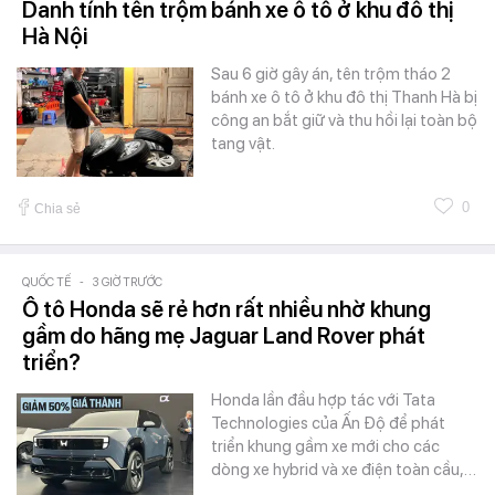
Danh tính tên trộm bánh xe ô tô ở khu đô thị
Hà Nội
Sau 6 giờ gây án, tên trộm tháo 2
bánh xe ô tô ở khu đô thị Thanh Hà bị
công an bắt giữ và thu hồi lại toàn bộ
tang vật.
0
Chia sẻ
QUỐC TẾ
-
3 GIỜ TRƯỚC
Ô tô Honda sẽ rẻ hơn rất nhiều nhờ khung
gầm do hãng mẹ Jaguar Land Rover phát
triển?
Honda lần đầu hợp tác với Tata
Technologies của Ấn Độ để phát
triển khung gầm xe mới cho các
dòng xe hybrid và xe điện toàn cầu,…