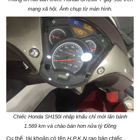
mạng xã hội. Ảnh chụp từ màn hình.
Chiếc Honda SH150i nhập khẩu chỉ mới lăn bánh
1.569 km và chào bán hơn nửa tỷ Đồng
Cụ thể, tài khoản có tên
H.P.K.N
rao bán chiếc