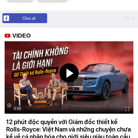
Chia sẻ
0
VIDEO
0:00
12 phút độc quyền với Giám đốc thiết kế
Rolls-Royce: Việt Nam và những chuyện chưa
kể về cá nhân hóa cho giới siêu giàu toàn cầu