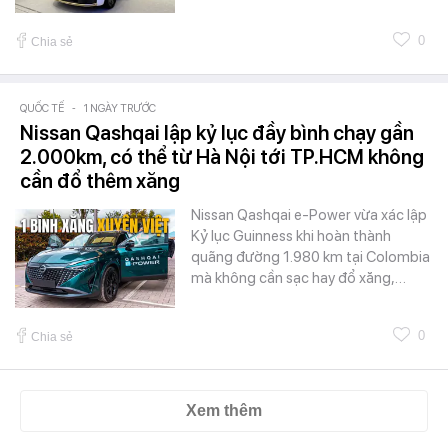
0
Chia sẻ
QUỐC TẾ
-
1 NGÀY TRƯỚC
Nissan Qashqai lập kỷ lục đầy bình chạy gần
2.000km, có thể từ Hà Nội tới TP.HCM không
cần đổ thêm xăng
Nissan Qashqai e-Power vừa xác lập
Kỷ lục Guinness khi hoàn thành
quãng đường 1.980 km tại Colombia
mà không cần sạc hay đổ xăng,…
0
Chia sẻ
Xem thêm