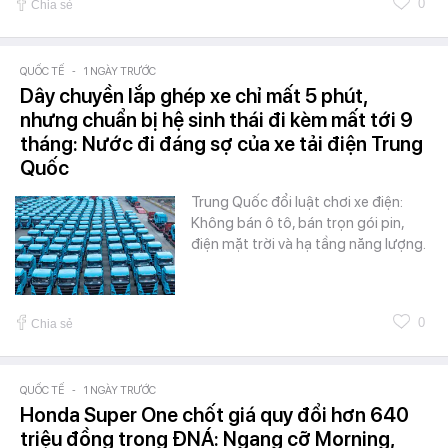
0
Chia sẻ
QUỐC TẾ
-
1 NGÀY TRƯỚC
Dây chuyền lắp ghép xe chỉ mất 5 phút,
nhưng chuẩn bị hệ sinh thái đi kèm mất tới 9
tháng: Nước đi đáng sợ của xe tải điện Trung
Quốc
Trung Quốc đổi luật chơi xe điện:
Không bán ô tô, bán trọn gói pin,
điện mặt trời và hạ tầng năng lượng.
0
Chia sẻ
QUỐC TẾ
-
1 NGÀY TRƯỚC
Honda Super One chốt giá quy đổi hơn 640
triệu đồng trong ĐNÁ: Ngang cỡ Morning,