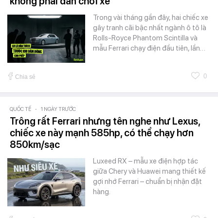
không phải dân chơi xe
Trong vài tháng gần đây, hai chiếc xe
gây tranh cãi bậc nhất ngành ô tô là
Rolls-Royce Phantom Scintilla và
mẫu Ferrari chạy điện đầu tiên, lần…
0
Chia sẻ
QUỐC TẾ
-
1 NGÀY TRƯỚC
Trông rất Ferrari nhưng tên nghe như Lexus,
chiếc xe này mạnh 585hp, có thể chạy hơn
850km/sạc
Luxeed RX – mẫu xe điện hợp tác
giữa Chery và Huawei mang thiết kế
gợi nhớ Ferrari – chuẩn bị nhận đặt
hàng.