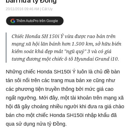
bán nửa tỷ Đồng
20/11/2016 09:46 AM
| Cát Uy
Thêm AutoPro trên Google
Chiếc Honda SH 150i Ý vừa được rao bán trên
mạng xã hội lăn bánh hơn 1.500 km, sở hữu biển
kiểm soát khá đẹp mắt "ngũ quý" 3 và có giá
tương đương một chiếc ô tô Hyundai Grand i10.
Những chiếc Honda SH150i Ý luôn là chủ đề bàn
tán sôi nổi trên các trang mua bán xe cũng như
các phương tiện truyền thông bởi mức giá cao
ngất ngưỡng. Mới đây, một tài khoản trên mạng xã
hội đã gây choáng nhiều người khi đưa ra giá chào
bán cho một chiếc Honda SH150i nhập khẩu đã
qua sử dụng nửa tỷ Đồng.