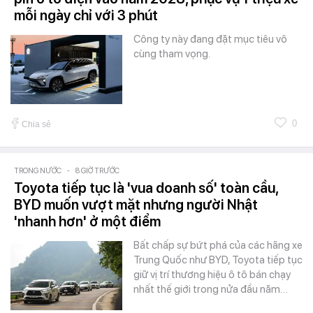
mỗi ngày chỉ với 3 phút
Công ty này đang đặt mục tiêu vô
cùng tham vọng.
0
Chia sẻ
TRONG NƯỚC
-
8 GIỜ TRƯỚC
Toyota tiếp tục là 'vua doanh số' toàn cầu,
BYD muốn vượt mặt nhưng người Nhật
'nhanh hơn' ở một điểm
Bất chấp sự bứt phá của các hãng xe
Trung Quốc như BYD, Toyota tiếp tục
giữ vị trí thương hiệu ô tô bán chạy
nhất thế giới trong nửa đầu năm…