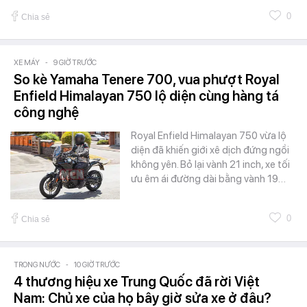
0
Chia sẻ
XE MÁY
-
9 GIỜ TRƯỚC
So kè Yamaha Tenere 700, vua phượt Royal
Enfield Himalayan 750 lộ diện cùng hàng tá
công nghệ
Royal Enfield Himalayan 750 vừa lộ
diện đã khiến giới xê dịch đứng ngồi
không yên. Bỏ lại vành 21 inch, xe tối
ưu êm ái đường dài bằng vành 19…
0
Chia sẻ
TRONG NƯỚC
-
10 GIỜ TRƯỚC
4 thương hiệu xe Trung Quốc đã rời Việt
Nam: Chủ xe của họ bây giờ sửa xe ở đâu?