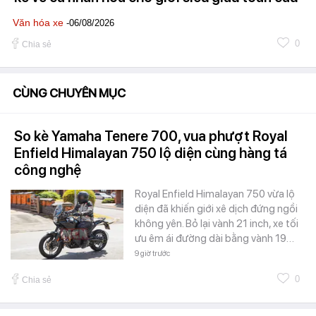
Văn hóa xe
-06/08/2026
0
Chia sẻ
CÙNG CHUYÊN MỤC
So kè Yamaha Tenere 700, vua phượt Royal
Enfield Himalayan 750 lộ diện cùng hàng tá
công nghệ
Royal Enfield Himalayan 750 vừa lộ
diện đã khiến giới xê dịch đứng ngồi
không yên. Bỏ lại vành 21 inch, xe tối
ưu êm ái đường dài bằng vành 19…
9 giờ trước
0
Chia sẻ