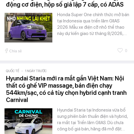
động cơ điện, hộp số giả lập 7 cấp, có ADAS
Honda Super One chính thức mở bán
tại Indonesia qua triển lãm GIIAS
2026. Mẫu xe điện cỡ nhỏ thể thao
này dự kiến giao từ tháng 8/2026,…
0
Chia sẻ
QUỐC TẾ
-
1 NGÀY TRƯỚC
Hyundai Staria mới ra mắt gần Việt Nam: Nội
thất có ghế VIP massage, bản điện chạy
544km/sạc, có cả tùy chọn hybrid cạnh tranh
Carnival
Hyundai Staria tại Indonesia vừa bổ
sung phiên bản thuần điện và hybrid,
ra mắt tại Triển lãm GIIAS. Dù chưa
công bố giá bán, hãng đã mở đặt…