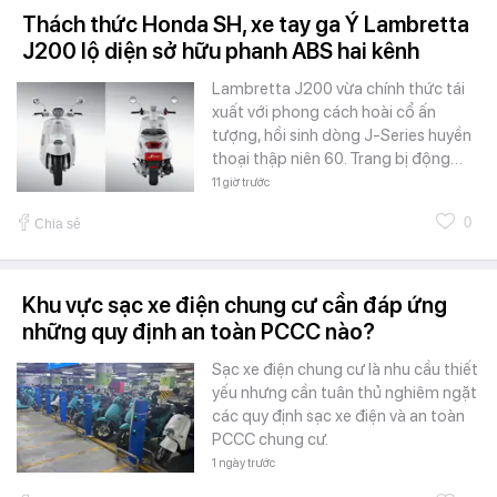
Thách thức Honda SH, xe tay ga Ý Lambretta
J200 lộ diện sở hữu phanh ABS hai kênh
Lambretta J200 vừa chính thức tái
xuất với phong cách hoài cổ ấn
tượng, hồi sinh dòng J-Series huyền
thoại thập niên 60. Trang bị động…
11 giờ trước
0
Chia sẻ
Khu vực sạc xe điện chung cư cần đáp ứng
những quy định an toàn PCCC nào?
Sạc xe điện chung cư là nhu cầu thiết
yếu nhưng cần tuân thủ nghiêm ngặt
các quy định sạc xe điện và an toàn
PCCC chung cư.
1 ngày trước