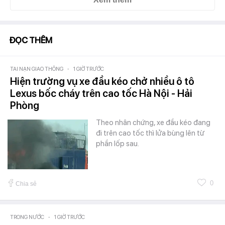
ĐỌC THÊM
TAI NẠN GIAO THÔNG
-
1 GIỜ TRƯỚC
Hiện trường vụ xe đầu kéo chở nhiều ô tô
Lexus bốc cháy trên cao tốc Hà Nội - Hải
Phòng
Theo nhân chứng, xe đầu kéo đang
đi trên cao tốc thì lửa bùng lên từ
phần lốp sau.
0
Chia sẻ
TRONG NƯỚC
-
1 GIỜ TRƯỚC