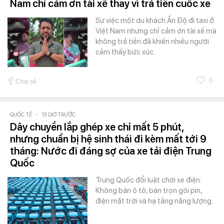
Nam chỉ cảm ơn tài xế thay vì trả tiền cuốc xe
Sự việc một du khách Ấn Độ đi taxi ở
Việt Nam nhưng chỉ cảm ơn tài xế mà
không trả tiền đã khiến nhiều người
cảm thấy bức xúc.
0
Chia sẻ
QUỐC TẾ
-
13 GIỜ TRƯỚC
Dây chuyền lắp ghép xe chỉ mất 5 phút,
nhưng chuẩn bị hệ sinh thái đi kèm mất tới 9
tháng: Nước đi đáng sợ của xe tải điện Trung
Quốc
Trung Quốc đổi luật chơi xe điện:
Không bán ô tô, bán trọn gói pin,
điện mặt trời và hạ tầng năng lượng.