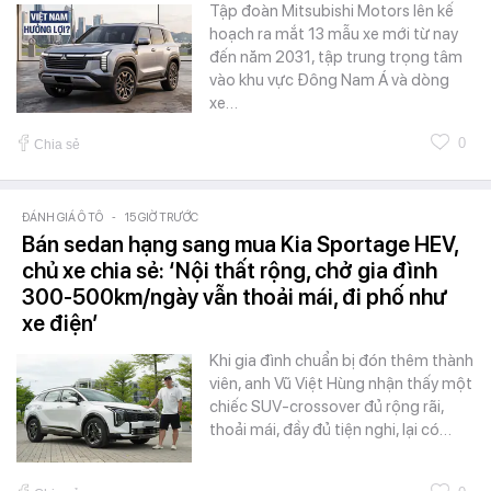
Tập đoàn Mitsubishi Motors lên kế
hoạch ra mắt 13 mẫu xe mới từ nay
đến năm 2031, tập trung trọng tâm
vào khu vực Đông Nam Á và dòng
xe…
0
Chia sẻ
ĐÁNH GIÁ Ô TÔ
-
15 GIỜ TRƯỚC
Bán sedan hạng sang mua Kia Sportage HEV,
chủ xe chia sẻ: ‘Nội thất rộng, chở gia đình
300-500km/ngày vẫn thoải mái, đi phố như
xe điện’
Khi gia đình chuẩn bị đón thêm thành
viên, anh Vũ Việt Hùng nhận thấy một
chiếc SUV-crossover đủ rộng rãi,
thoải mái, đầy đủ tiện nghi, lại có…