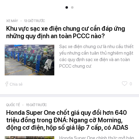
XE MÁY
-
13 GIỜ TRƯỚC
Khu vực sạc xe điện chung cư cần đáp ứng
những quy định an toàn PCCC nào?
Sạc xe điện chung cư là nhu cầu thiết
yếu nhưng cần tuân thủ nghiêm ngặt
các quy định sạc xe điện và an toàn
PCCC chung cư.
0
Chia sẻ
QUỐC TẾ
-
15 GIỜ TRƯỚC
Honda Super One chốt giá quy đổi hơn 640
triệu đồng trong ĐNÁ: Ngang cỡ Morning,
động cơ điện, hộp số giả lập 7 cấp, có ADAS
Honda Super One chính thức mở bán