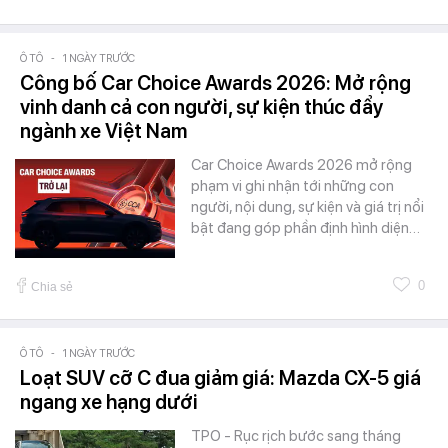
Ô TÔ
-
1 NGÀY TRƯỚC
Công bố Car Choice Awards 2026: Mở rộng
vinh danh cả con người, sự kiện thúc đẩy
ngành xe Việt Nam
Car Choice Awards 2026 mở rộng
phạm vi ghi nhận tới những con
người, nội dung, sự kiện và giá trị nổi
bật đang góp phần định hình diện…
0
Chia sẻ
Ô TÔ
-
1 NGÀY TRƯỚC
Loạt SUV cỡ C đua giảm giá: Mazda CX-5 giá
ngang xe hạng dưới
TPO - Rục rịch bước sang tháng