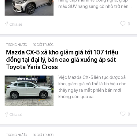
nâng cấp mạnh về công nghệ, giúp
mẫu SUV hạng sang cỡ nhỏ trở nên…
0
Chia sẻ
TRONG NƯỚC
-
10 GIỜ TRƯỚC
Mazda CX-5 xả kho giảm giá tới 107 triệu
đồng tại đại lý, bản cao giá xuống áp sát
Toyota Yaris Cross
Việc Mazda CX-5 liên tục được xả
kho, giảm giá có thể là tín hiệu cho
thấy ngày ra mắt phiên bản mới
không còn quá xa.
0
Chia sẻ
TRONG NƯỚC
-
10 GIỜ TRƯỚC