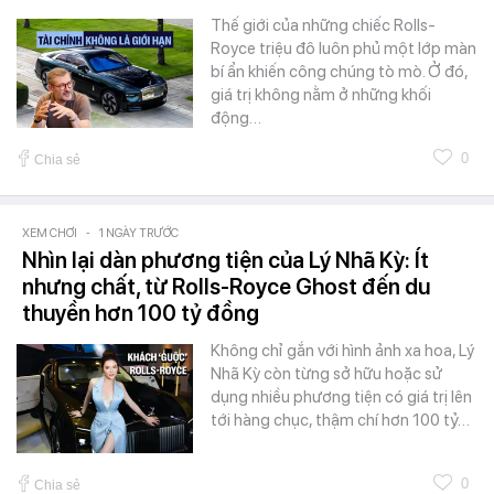
Thế giới của những chiếc Rolls-
Royce triệu đô luôn phủ một lớp màn
bí ẩn khiến công chúng tò mò. Ở đó,
giá trị không nằm ở những khối
động…
0
Chia sẻ
XEM CHƠI
-
1 NGÀY TRƯỚC
Nhìn lại dàn phương tiện của Lý Nhã Kỳ: Ít
nhưng chất, từ Rolls-Royce Ghost đến du
thuyền hơn 100 tỷ đồng
Không chỉ gắn với hình ảnh xa hoa, Lý
Nhã Kỳ còn từng sở hữu hoặc sử
dụng nhiều phương tiện có giá trị lên
tới hàng chục, thậm chí hơn 100 tỷ…
0
Chia sẻ