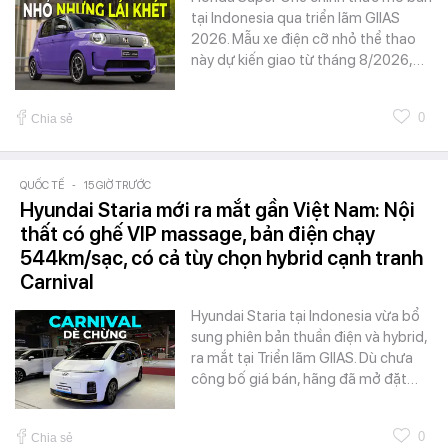
tại Indonesia qua triển lãm GIIAS
2026. Mẫu xe điện cỡ nhỏ thể thao
này dự kiến giao từ tháng 8/2026,…
0
Chia sẻ
QUỐC TẾ
-
15 GIỜ TRƯỚC
Hyundai Staria mới ra mắt gần Việt Nam: Nội
thất có ghế VIP massage, bản điện chạy
544km/sạc, có cả tùy chọn hybrid cạnh tranh
Carnival
Hyundai Staria tại Indonesia vừa bổ
sung phiên bản thuần điện và hybrid,
ra mắt tại Triển lãm GIIAS. Dù chưa
công bố giá bán, hãng đã mở đặt…
0
Chia sẻ