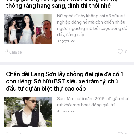
thông tầng hạng sang, đỉnh thì thôi nhé
Nữ nghệ sĩ này không chỉ sở hữu sự
nghiệp đáng nể mà còn khiến nhiều
người ngưỡng mộ bởi cuộc sống đủ
đầy, đẳng cấp.
3 ngày trước
0
Chia sẻ
Chân dài Lạng Sơn lấy chồng đại gia đã có 1
con riêng: Sở hữu BST siêu xe trăm tỷ, chủ
đầu tư dự án biệt thự cao cấp
Sau đám cưới năm 2019, cô gần như
rút khỏi mọi hoạt động giải trí.
4 ngày trước