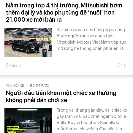
Nằm trong top 4 thị trường, Mitsubishi bơm
thêm đại lý và kho phụ tùng để ‘nuôi’ hơn
21.000 xe mới bán ra
Khi dịch vụ sau bán hàng ngày càng
được người mua xe quan tâm,
Mitsubishi Motors Việt Nam tiếp tục
mở rộng hệ thống phân phối lên 76…
0
Chia sẻ
VĂN HÓA XE
-
11 GIỜ TRƯỚC
Người đầu tiên khen một chiếc xe thường
không phải dân chơi xe
Trong vài tháng gần đây, hai chiếc xe
gây tranh cãi bậc nhất ngành ô tô là
Rolls-Royce Phantom Scintilla và
mẫu Ferrari chạy điện đầu tiên, lần…