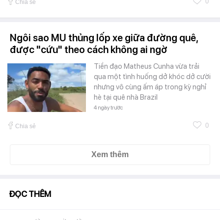
0
Chia sẻ
Ngôi sao MU thủng lốp xe giữa đường quê,
được "cứu" theo cách không ai ngờ
Tiền đạo Matheus Cunha vừa trải
qua một tình huống dở khóc dở cười
nhưng vô cùng ấm áp trong kỳ nghỉ
hè tại quê nhà Brazil
4 ngày trước
0
Chia sẻ
Xem thêm
ĐỌC THÊM