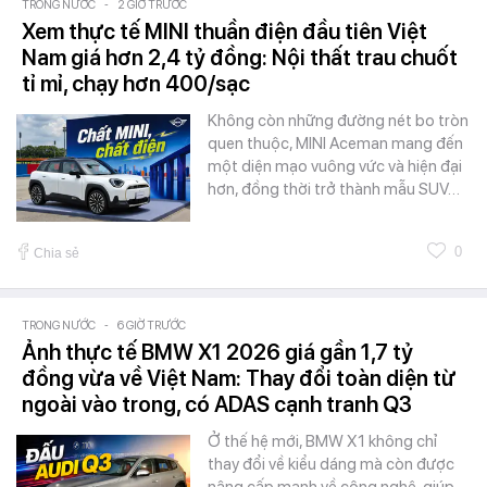
TRONG NƯỚC
-
2 GIỜ TRƯỚC
Xem thực tế MINI thuần điện đầu tiên Việt
Nam giá hơn 2,4 tỷ đồng: Nội thất trau chuốt
tỉ mỉ, chạy hơn 400/sạc
Không còn những đường nét bo tròn
quen thuộc, MINI Aceman mang đến
một diện mạo vuông vức và hiện đại
hơn, đồng thời trở thành mẫu SUV…
0
Chia sẻ
TRONG NƯỚC
-
6 GIỜ TRƯỚC
Ảnh thực tế BMW X1 2026 giá gần 1,7 tỷ
đồng vừa về Việt Nam: Thay đổi toàn diện từ
ngoài vào trong, có ADAS cạnh tranh Q3
Ở thế hệ mới, BMW X1 không chỉ
thay đổi về kiểu dáng mà còn được