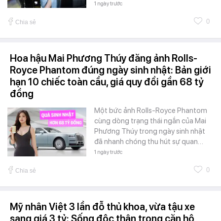
1 ngày trước
0
Chia sẻ
Hoa hậu Mai Phương Thúy đăng ảnh Rolls-
Royce Phantom đúng ngày sinh nhật: Bản giới
hạn 10 chiếc toàn cầu, giá quy đổi gần 68 tỷ
đồng
Một bức ảnh Rolls-Royce Phantom
cùng dòng trạng thái ngắn của Mai
Phương Thúy trong ngày sinh nhật
đã nhanh chóng thu hút sự quan…
1 ngày trước
0
Chia sẻ
Mỹ nhân Việt 3 lần đỗ thủ khoa, vừa tậu xe
sang giá 3 tỷ: Sống độc thân trong căn hộ