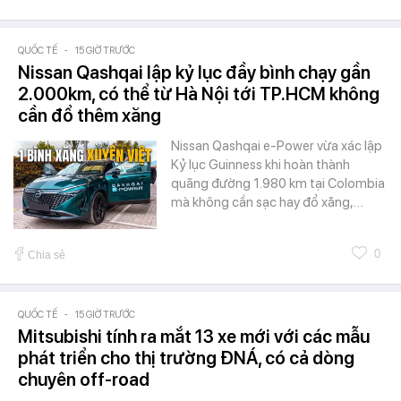
QUỐC TẾ
-
15 GIỜ TRƯỚC
Nissan Qashqai lập kỷ lục đầy bình chạy gần
2.000km, có thể từ Hà Nội tới TP.HCM không
cần đổ thêm xăng
Nissan Qashqai e-Power vừa xác lập
Kỷ lục Guinness khi hoàn thành
quãng đường 1.980 km tại Colombia
mà không cần sạc hay đổ xăng,…
0
Chia sẻ
QUỐC TẾ
-
15 GIỜ TRƯỚC
Mitsubishi tính ra mắt 13 xe mới với các mẫu
phát triển cho thị trường ĐNÁ, có cả dòng
chuyên off-road