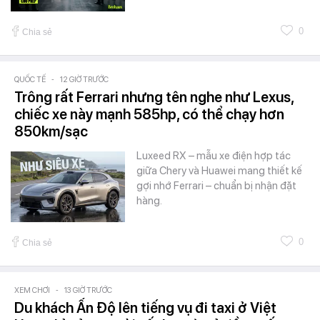
0
Chia sẻ
QUỐC TẾ
-
12 GIỜ TRƯỚC
Trông rất Ferrari nhưng tên nghe như Lexus,
chiếc xe này mạnh 585hp, có thể chạy hơn
850km/sạc
Luxeed RX – mẫu xe điện hợp tác
giữa Chery và Huawei mang thiết kế
gợi nhớ Ferrari – chuẩn bị nhận đặt
hàng.
0
Chia sẻ
XEM CHƠI
-
13 GIỜ TRƯỚC
Du khách Ấn Độ lên tiếng vụ đi taxi ở Việt