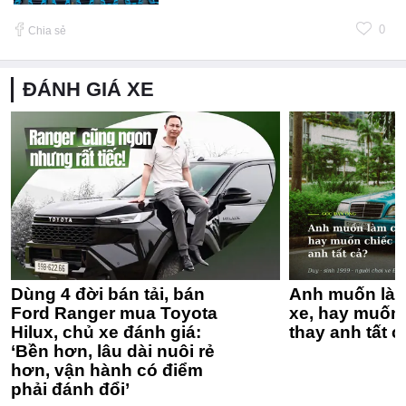
0
Chia sẻ
ĐÁNH GIÁ XE
Dùng 4 đời bán tải, bán
Anh muốn làm
Ford Ranger mua Toyota
xe, hay muốn 
Hilux, chủ xe đánh giá:
thay anh tất c
‘Bền hơn, lâu dài nuôi rẻ
hơn, vận hành có điểm
phải đánh đổi’