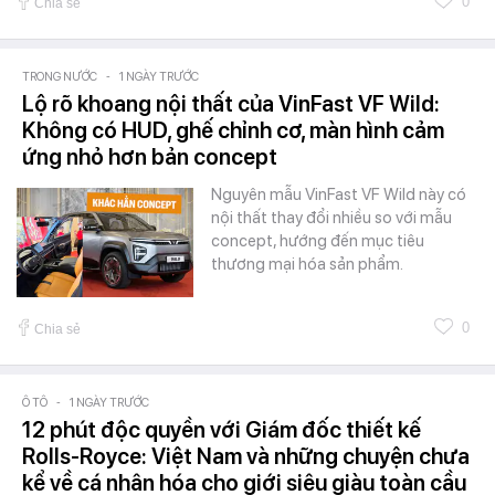
0
Chia sẻ
TRONG NƯỚC
-
1 NGÀY TRƯỚC
Lộ rõ khoang nội thất của VinFast VF Wild:
Không có HUD, ghế chỉnh cơ, màn hình cảm
ứng nhỏ hơn bản concept
Nguyên mẫu VinFast VF Wild này có
nội thất thay đổi nhiều so với mẫu
concept, hướng đến mục tiêu
thương mại hóa sản phẩm.
0
Chia sẻ
Ô TÔ
-
1 NGÀY TRƯỚC
12 phút độc quyền với Giám đốc thiết kế
Rolls-Royce: Việt Nam và những chuyện chưa
kể về cá nhân hóa cho giới siêu giàu toàn cầu