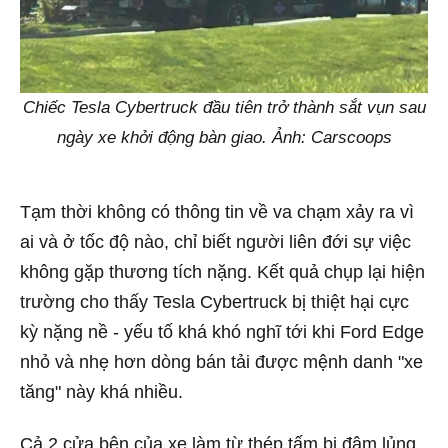
Chiếc Tesla Cybertruck đầu tiên trở thành sắt vụn sau
ngày xe khởi động bàn giao. Ảnh: Carscoops
Tạm thời không có thông tin về va chạm xảy ra vì
ai và ở tốc độ nào, chỉ biết người liên đới sự việc
không gặp thương tích nặng. Kết quả chụp lại hiện
trường cho thấy Tesla Cybertruck bị thiệt hại cực
kỳ nặng nề - yếu tố khá khó nghĩ tới khi Ford Edge
nhỏ và nhẹ hơn dòng bán tải được mệnh danh "xe
tăng" này khá nhiều.
Cả 2 cửa bên của xe làm từ thép tấm bị đâm lủng