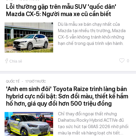
Lỗi thường gặp trên mẫu SUV 'quốc dân'
Mazda CX-5: Người mua xe cũ cần biết
Dù là mẫu xe bán chạy nhất của
Mazda tại nhiều thị trường, Mazda
CX-5 vẫn không tránh khỏi những
hạn chế trong quá trình vận hành.
0
Chia sẻ
QUỐC TẾ
-
17 GIỜ TRƯỚC
'Anh em sinh đôi' Toyota Raize trình làng bản
hybrid cực nổi bật: Sơn đổi màu, thiết kế hầm
hố hơn, giá quy đổi hơn 500 triệu đồng
Chỉ thay đổi ngoại thất nhưng
Daihatsu Rocky Hybrid ACTIVe đủ
tạo sức hút tại GIIAS 2026 nhờ phối
màu lạ mắt và hàng loạt chi tiết…