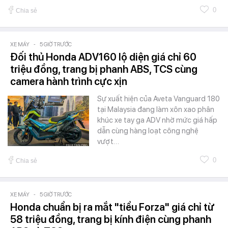
0
Chia sẻ
XE MÁY
-
5 GIỜ TRƯỚC
Đối thủ Honda ADV160 lộ diện giá chỉ 60
triệu đồng, trang bị phanh ABS, TCS cùng
camera hành trình cực xịn
Sự xuất hiện của Aveta Vanguard 180
tại Malaysia đang làm xôn xao phân
khúc xe tay ga ADV nhờ mức giá hấp
dẫn cùng hàng loạt công nghệ
vượt…
0
Chia sẻ
XE MÁY
-
5 GIỜ TRƯỚC
Honda chuẩn bị ra mắt "tiểu Forza" giá chỉ từ
58 triệu đồng, trang bị kính điện cùng phanh