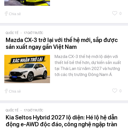
0
Chia sẻ
QUỐC TẾ
-
17 GIỜ TRƯỚC
Mazda CX-3 trở lại với thế hệ mới, sắp được
sản xuất ngay gần Việt Nam
Mazda CX-3 thế hệ mới lộ diện với
thiết kế bề thế hơn, dự kiến sản xuất
tại Thái Lan từ năm 2027 và hướng
tới các thị trường Đông Nam Á.
0
Chia sẻ
QUỐC TẾ
-
17 GIỜ TRƯỚC
Kia Seltos Hybrid 2027 lộ diện: Hé lộ hệ dẫn
động e-AWD độc đáo, công nghệ ngập tràn