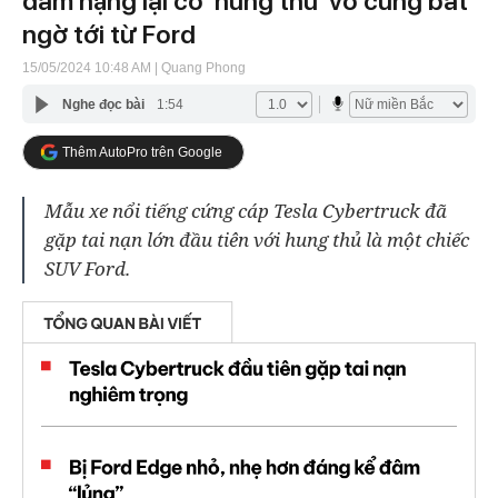
đâm nặng lại có 'hung thủ' vô cùng bất
ngờ tới từ Ford
15/05/2024 10:48 AM
| Quang Phong
Nghe đọc bài
1:54
Thêm AutoPro trên Google
Mẫu xe nổi tiếng cứng cáp Tesla Cybertruck đã
gặp tai nạn lớn đầu tiên với hung thủ là một chiếc
SUV Ford.