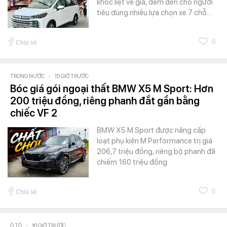
khốc liệt về giá, đem đến cho người
tiêu dùng nhiều lựa chọn xe 7 chỗ…
0
Chia sẻ
TRONG NƯỚC
-
15 GIỜ TRƯỚC
Bóc giá gói ngoại thất BMW X5 M Sport: Hơn
200 triệu đồng, riêng phanh đắt gần bằng
chiếc VF 2
BMW X5 M Sport được nâng cấp
loạt phụ kiện M Performance trị giá
206,7 triệu đồng, riêng bộ phanh đã
chiếm 160 triệu đồng.
0
Chia sẻ
Ô TÔ
-
16 GIỜ TRƯỚC