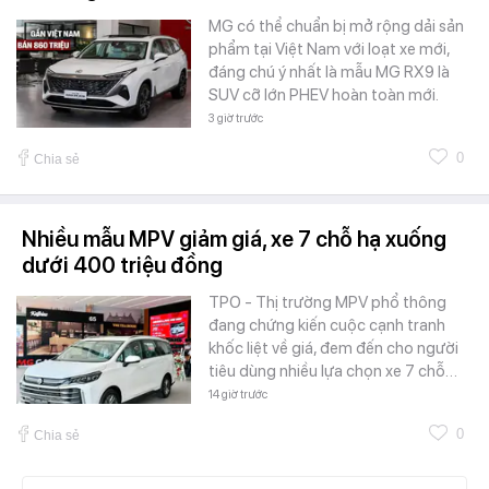
MG có thể chuẩn bị mở rộng dải sản
phẩm tại Việt Nam với loạt xe mới,
đáng chú ý nhất là mẫu MG RX9 là
SUV cỡ lớn PHEV hoàn toàn mới.
3 giờ trước
0
Chia sẻ
Nhiều mẫu MPV giảm giá, xe 7 chỗ hạ xuống
dưới 400 triệu đồng
TPO - Thị trường MPV phổ thông
đang chứng kiến cuộc cạnh tranh
khốc liệt về giá, đem đến cho người
tiêu dùng nhiều lựa chọn xe 7 chỗ…
14 giờ trước
0
Chia sẻ