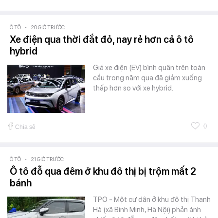
Ô TÔ
-
20 GIỜ TRƯỚC
Xe điện qua thời đắt đỏ, nay rẻ hơn cả ô tô
hybrid
Giá xe điện (EV) bình quân trên toàn
cầu trong năm qua đã giảm xuống
thấp hơn so với xe hybrid.
0
Chia sẻ
Ô TÔ
-
21 GIỜ TRƯỚC
Ô tô đỗ qua đêm ở khu đô thị bị trộm mất 2
bánh
TPO - Một cư dân ở khu đô thị Thanh
Hà (xã Bình Minh, Hà Nội) phản ánh