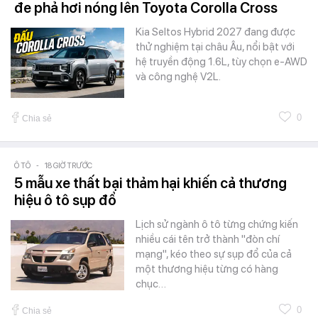
đe phả hơi nóng lên Toyota Corolla Cross
Kia Seltos Hybrid 2027 đang được
thử nghiệm tại châu Âu, nổi bật với
hệ truyền động 1.6L, tùy chọn e-AWD
và công nghệ V2L.
0
Chia sẻ
Ô TÔ
-
18 GIỜ TRƯỚC
5 mẫu xe thất bại thảm hại khiến cả thương
hiệu ô tô sụp đổ
Lịch sử ngành ô tô từng chứng kiến
nhiều cái tên trở thành "đòn chí
mạng", kéo theo sự sụp đổ của cả
một thương hiệu từng có hàng
chục…
0
Chia sẻ