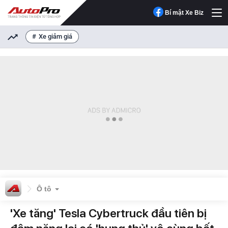
Bí mật Xe Biz
Xe giảm giá
Ô tô
'Xe tăng' Tesla Cybertruck đầu tiên bị