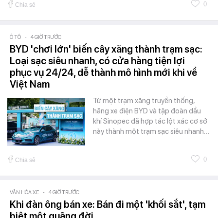
0
Chia sẻ
Ô TÔ
-
4 GIỜ TRƯỚC
BYD 'chơi lớn' biến cây xăng thành trạm sạc:
Loại sạc siêu nhanh, có cửa hàng tiện lợi
phục vụ 24/24, dễ thành mô hình mới khi về
Việt Nam
Từ một trạm xăng truyền thống,
hãng xe điện BYD và tập đoàn dầu
khí Sinopec đã hợp tác lột xác cơ sở
này thành một trạm sạc siêu nhanh…
0
Chia sẻ
VĂN HÓA XE
-
4 GIỜ TRƯỚC
Khi đàn ông bán xe: Bán đi một 'khối sắt', tạm
biệt một quãng đời