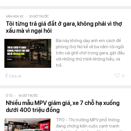
VĂN HÓA XE
-
10 GIỜ TRƯỚC
Tôi từng trả giá đắt ở gara, không phải vì thợ
xấu mà vì ngại hỏi
Bài này không dạy anh em cách đề
phòng thợ. Nó kể về ba năm tôi ngồi
trên cái ghế chờ trong gara, gật đầu
với những thứ mình không hiểu, và
trả…
0
Chia sẻ
Ô TÔ
-
14 GIỜ TRƯỚC
Nhiều mẫu MPV giảm giá, xe 7 chỗ hạ xuống
dưới 400 triệu đồng
TPO - Thị trường MPV phổ thông
đang chứng kiến cuộc cạnh tranh