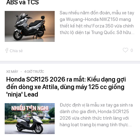
ABS và TCS
Sau nhiều năm đồn đoán, mẫu xe tay
ga Wuyang-Honda NWZ150 mang
thiết kế hệt như Forza 350 vừa chính
thức lộ diện tại Trung Quốc. Sở hữu…
0
Chia sẻ
XE MÁY
-
4 GIỜ TRƯỚC
Honda SCR125 2026 ra mắt: Kiểu dạng gợi
đến dòng xe Attila, dùng máy 125 cc giống
'ninja' Lead
Được định vị là mẫu xe tay ga sinh ra
dành cho gia đình, Honda SCR125
2026 vừa chính thức trình làng với
hàng loạt trang bị mang tính thực…