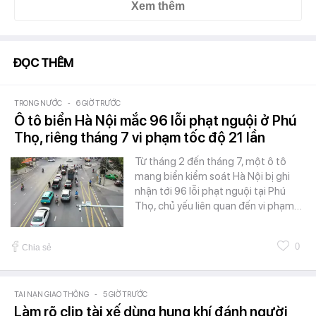
Xem thêm
ĐỌC THÊM
TRONG NƯỚC
-
6 GIỜ TRƯỚC
Ô tô biển Hà Nội mắc 96 lỗi phạt nguội ở Phú
Thọ, riêng tháng 7 vi phạm tốc độ 21 lần
Từ tháng 2 đến tháng 7, một ô tô
mang biển kiểm soát Hà Nội bị ghi
nhận tới 96 lỗi phạt nguội tại Phú
Thọ, chủ yếu liên quan đến vi phạm…
0
Chia sẻ
TAI NẠN GIAO THÔNG
-
5 GIỜ TRƯỚC
Làm rõ clip tài xế dùng hung khí đánh người