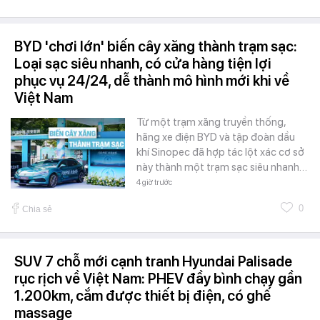
BYD 'chơi lớn' biến cây xăng thành trạm sạc:
Loại sạc siêu nhanh, có cửa hàng tiện lợi
phục vụ 24/24, dễ thành mô hình mới khi về
Việt Nam
Từ một trạm xăng truyền thống,
hãng xe điện BYD và tập đoàn dầu
khí Sinopec đã hợp tác lột xác cơ sở
này thành một trạm sạc siêu nhanh…
4 giờ trước
0
Chia sẻ
SUV 7 chỗ mới cạnh tranh Hyundai Palisade
rục rịch về Việt Nam: PHEV đầy bình chạy gần
1.200km, cắm được thiết bị điện, có ghế
massage