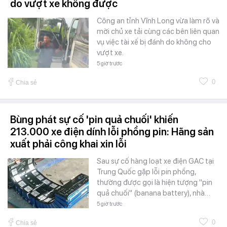
do vượt xe không được
Công an tỉnh Vĩnh Long vừa làm rõ và
mời chủ xe tải cùng các bên liên quan
vụ việc tài xế bị đánh do không cho
vượt xe.
5 giờ trước
0
Chia sẻ
Bùng phát sự cố 'pin quả chuối' khiến
213.000 xe điện dính lỗi phồng pin: Hãng sản
xuất phải công khai xin lỗi
Sau sự cố hàng loạt xe điện GAC tại
Trung Quốc gặp lỗi pin phồng,
thường được gọi là hiện tượng "pin
quả chuối" (banana battery), nhà…
5 giờ trước
0
Chia sẻ