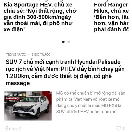
Kia Sportage HEV, chủ xe
Ford Ranger 
chia sẻ: ‘Nội thất rộng, chở
Hilux, chủ xe 
gia đình 300-500km/ngày
‘Bền hơn, lâu 
vẫn thoải mái, đi phố như
hơn, vận hàn
xe điện’
phải đánh đổi
TRONG NƯỚC
-
3 GIỜ TRƯỚC
SUV 7 chỗ mới cạnh tranh Hyundai Palisade
rục rịch về Việt Nam: PHEV đầy bình chạy gần
1.200km, cắm được thiết bị điện, có ghế
massage
MG có thể chuẩn bị mở rộng dải sản
phẩm tại Việt Nam với loạt xe mới,
đáng chú ý nhất là mẫu MG RX9 là
SUV cỡ lớn PHEV hoàn toàn mới.
0
Chia sẻ