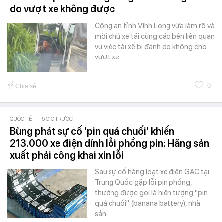
do vượt xe không được
Công an tỉnh Vĩnh Long vừa làm rõ và
mời chủ xe tải cùng các bên liên quan
vụ việc tài xế bị đánh do không cho
vượt xe.
0
Chia sẻ
QUỐC TẾ
-
5 GIỜ TRƯỚC
Bùng phát sự cố 'pin quả chuối' khiến
213.000 xe điện dính lỗi phồng pin: Hãng sản
xuất phải công khai xin lỗi
Sau sự cố hàng loạt xe điện GAC tại
Trung Quốc gặp lỗi pin phồng,
thường được gọi là hiện tượng "pin
quả chuối" (banana battery), nhà
sản…