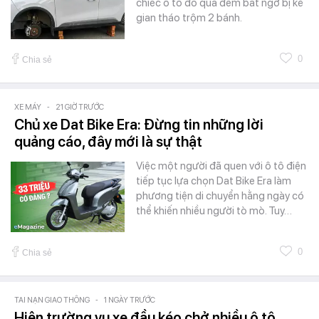
chiếc ô tô đỗ qua đêm bất ngờ bị kẻ
gian tháo trộm 2 bánh.
0
Chia sẻ
XE MÁY
-
21 GIỜ TRƯỚC
Chủ xe Dat Bike Era: Đừng tin những lời
quảng cáo, đây mới là sự thật
Việc một người đã quen với ô tô điện
tiếp tục lựa chọn Dat Bike Era làm
phương tiện di chuyển hằng ngày có
thể khiến nhiều người tò mò. Tuy…
0
Chia sẻ
TAI NẠN GIAO THÔNG
-
1 NGÀY TRƯỚC
Hiện trường vụ xe đầu kéo chở nhiều ô tô