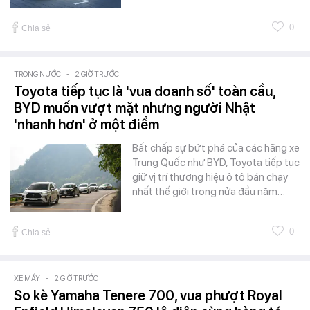
0
Chia sẻ
TRONG NƯỚC
-
2 GIỜ TRƯỚC
Toyota tiếp tục là 'vua doanh số' toàn cầu,
BYD muốn vượt mặt nhưng người Nhật
'nhanh hơn' ở một điểm
Bất chấp sự bứt phá của các hãng xe
Trung Quốc như BYD, Toyota tiếp tục
giữ vị trí thương hiệu ô tô bán chạy
nhất thế giới trong nửa đầu năm…
0
Chia sẻ
XE MÁY
-
2 GIỜ TRƯỚC
So kè Yamaha Tenere 700, vua phượt Royal