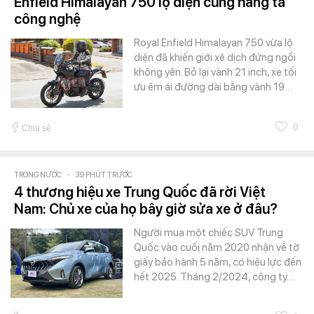
Enfield Himalayan 750 lộ diện cùng hàng tá
công nghệ
Royal Enfield Himalayan 750 vừa lộ
diện đã khiến giới xê dịch đứng ngồi
không yên. Bỏ lại vành 21 inch, xe tối
ưu êm ái đường dài bằng vành 19…
0
Chia sẻ
TRONG NƯỚC
-
39 PHÚT TRƯỚC
4 thương hiệu xe Trung Quốc đã rời Việt
Nam: Chủ xe của họ bây giờ sửa xe ở đâu?
Người mua một chiếc SUV Trung
Quốc vào cuối năm 2020 nhận về tờ
giấy bảo hành 5 năm, có hiệu lực đến
hết 2025. Tháng 2/2024, công ty…