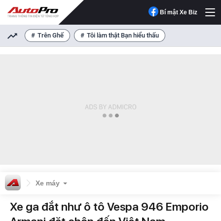
Bí mật Xe Biz
Trên Ghế
Tôi làm thật Bạn hiểu thấu
Xe máy
Xe ga đắt như ô tô Vespa 946 Emporio