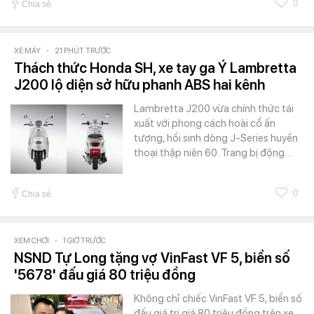
0
Chia sẻ
XE MÁY
-
21 PHÚT TRƯỚC
Thách thức Honda SH, xe tay ga Ý Lambretta
J200 lộ diện sở hữu phanh ABS hai kênh
Lambretta J200 vừa chính thức tái
xuất với phong cách hoài cổ ấn
tượng, hồi sinh dòng J-Series huyền
thoại thập niên 60. Trang bị động…
0
Chia sẻ
XEM CHƠI
-
1 GIỜ TRƯỚC
NSND Tự Long tặng vợ VinFast VF 5, biển số
'5678' đấu giá 80 triệu đồng
Không chỉ chiếc VinFast VF 5, biển số
đấu giá trị giá 80 triệu đồng trên xe