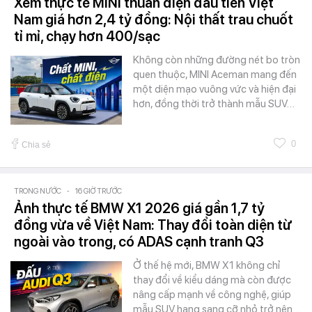
Xem thực tế MINI thuần điện đầu tiên Việt
Nam giá hơn 2,4 tỷ đồng: Nội thất trau chuốt
tỉ mỉ, chạy hơn 400/sạc
Không còn những đường nét bo tròn
quen thuộc, MINI Aceman mang đến
một diện mạo vuông vức và hiện đại
hơn, đồng thời trở thành mẫu SUV…
0
Chia sẻ
TRONG NƯỚC
-
16 GIỜ TRƯỚC
Ảnh thực tế BMW X1 2026 giá gần 1,7 tỷ
đồng vừa về Việt Nam: Thay đổi toàn diện từ
ngoài vào trong, có ADAS cạnh tranh Q3
Ở thế hệ mới, BMW X1 không chỉ
thay đổi về kiểu dáng mà còn được
nâng cấp mạnh về công nghệ, giúp
mẫu SUV hạng sang cỡ nhỏ trở nên…