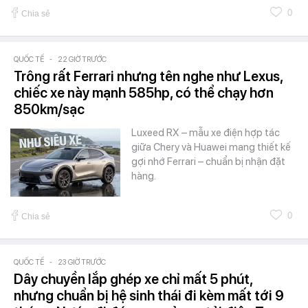
0
Chia sẻ
QUỐC TẾ
-
22 GIỜ TRƯỚC
Trông rất Ferrari nhưng tên nghe như Lexus,
chiếc xe này mạnh 585hp, có thể chạy hơn
850km/sạc
Luxeed RX – mẫu xe điện hợp tác
giữa Chery và Huawei mang thiết kế
gợi nhớ Ferrari – chuẩn bị nhận đặt
hàng.
0
Chia sẻ
QUỐC TẾ
-
23 GIỜ TRƯỚC
Dây chuyền lắp ghép xe chỉ mất 5 phút,
nhưng chuẩn bị hệ sinh thái đi kèm mất tới 9