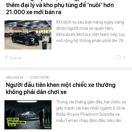
thêm đại lý và kho phụ tùng để ‘nuôi’ hơn
21.000 xe mới bán ra
Khi dịch vụ sau bán hàng ngày càng
được người mua xe quan tâm,
Mitsubishi Motors Việt Nam tiếp tục
mở rộng hệ thống phân phối lên 76…
0
Chia sẻ
VĂN HÓA XE
-
21 GIỜ TRƯỚC
Người đầu tiên khen một chiếc xe thường
không phải dân chơi xe
Trong vài tháng gần đây, hai chiếc xe
gây tranh cãi bậc nhất ngành ô tô là
Rolls-Royce Phantom Scintilla và
mẫu Ferrari chạy điện đầu tiên, lần…