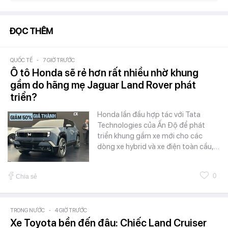
ĐỌC THÊM
QUỐC TẾ
-
7 GIỜ TRƯỚC
Ô tô Honda sẽ rẻ hơn rất nhiều nhờ khung
gầm do hãng mẹ Jaguar Land Rover phát
triển?
Honda lần đầu hợp tác với Tata
Technologies của Ấn Độ để phát
triển khung gầm xe mới cho các
dòng xe hybrid và xe điện toàn cầu,…
0
Chia sẻ
TRONG NƯỚC
-
4 GIỜ TRƯỚC
Xe Toyota bền đến đâu: Chiếc Land Cruiser