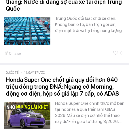
tháng: Nước đi đáng sợ của xe tải điện Trung
Quốc
Trung Quốc đổi luật chơi xe điện:
Không bán ô tô, bán trọn gói pin,
điện mặt trời và hạ tầng năng lượng.
0
Chia sẻ
QUỐC TẾ
-
1 NGÀY TRƯỚC
Honda Super One chốt giá quy đổi hơn 640
triệu đồng trong ĐNÁ: Ngang cỡ Morning,
động cơ điện, hộp số giả lập 7 cấp, có ADAS
Honda Super One chính thức mở bán
tại Indonesia qua triển lãm GIIAS
2026. Mẫu xe điện cỡ nhỏ thể thao
này dự kiến giao từ tháng 8/2026,…