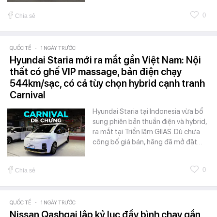
0
Chia sẻ
QUỐC TẾ
-
1 NGÀY TRƯỚC
Hyundai Staria mới ra mắt gần Việt Nam: Nội
thất có ghế VIP massage, bản điện chạy
544km/sạc, có cả tùy chọn hybrid cạnh tranh
Carnival
Hyundai Staria tại Indonesia vừa bổ
sung phiên bản thuần điện và hybrid,
ra mắt tại Triển lãm GIIAS. Dù chưa
công bố giá bán, hãng đã mở đặt…
0
Chia sẻ
QUỐC TẾ
-
1 NGÀY TRƯỚC
Nissan Qashqai lập kỷ lục đầy bình chạy gần