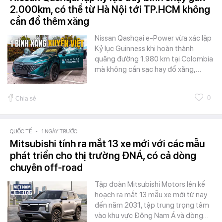
2.000km, có thể từ Hà Nội tới TP.HCM không
cần đổ thêm xăng
Nissan Qashqai e-Power vừa xác lập
Kỷ lục Guinness khi hoàn thành
quãng đường 1.980 km tại Colombia
mà không cần sạc hay đổ xăng,…
0
Chia sẻ
QUỐC TẾ
-
1 NGÀY TRƯỚC
Mitsubishi tính ra mắt 13 xe mới với các mẫu
phát triển cho thị trường ĐNÁ, có cả dòng
chuyên off-road
Tập đoàn Mitsubishi Motors lên kế
hoạch ra mắt 13 mẫu xe mới từ nay
đến năm 2031, tập trung trọng tâm
vào khu vực Đông Nam Á và dòng…