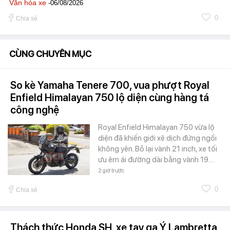
Văn hóa xe
-06/08/2026
0
Chia sẻ
CÙNG CHUYÊN MỤC
So kè Yamaha Tenere 700, vua phượt Royal
Enfield Himalayan 750 lộ diện cùng hàng tá
công nghệ
Royal Enfield Himalayan 750 vừa lộ
diện đã khiến giới xê dịch đứng ngồi
không yên. Bỏ lại vành 21 inch, xe tối
ưu êm ái đường dài bằng vành 19…
2 giờ trước
0
Chia sẻ
Thách thức Honda SH, xe tay ga Ý Lambretta