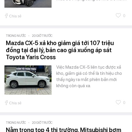
0
Chia sẻ
TRONG NƯỚC
-
20 GIỜ TRƯỚC
Mazda CX-5 xả kho giảm giá tới 107 triệu
đồng tại đại lý, bản cao giá xuống áp sát
Toyota Yaris Cross
Việc Mazda CX-5 liên tục được xả
kho, giảm giá có thể là tín hiệu cho
thấy ngày ra mắt phiên bản mới
không còn quá xa.
0
Chia sẻ
TRONG NƯỚC
-
20 GIỜ TRƯỚC
Nằm trong top 4 thị trường, Mitsubishi bơm