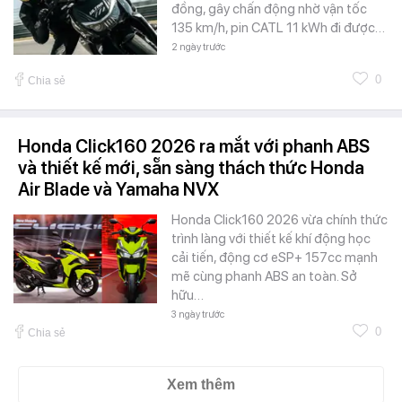
đồng, gây chấn động nhờ vận tốc
135 km/h, pin CATL 11 kWh đi được…
2 ngày trước
0
Chia sẻ
Honda Click160 2026 ra mắt với phanh ABS
và thiết kế mới, sẵn sàng thách thức Honda
Air Blade và Yamaha NVX
Honda Click160 2026 vừa chính thức
trình làng với thiết kế khí động học
cải tiến, động cơ eSP+ 157cc mạnh
mẽ cùng phanh ABS an toàn. Sở
hữu…
3 ngày trước
0
Chia sẻ
Xem thêm