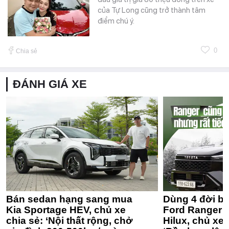
của Tự Long cũng trở thành tâm
điểm chú ý.
0
Chia sẻ
ĐÁNH GIÁ XE
Bán sedan hạng sang mua
Dùng 4 đời bá
Kia Sportage HEV, chủ xe
Ford Ranger 
chia sẻ: ‘Nội thất rộng, chở
Hilux, chủ xe 