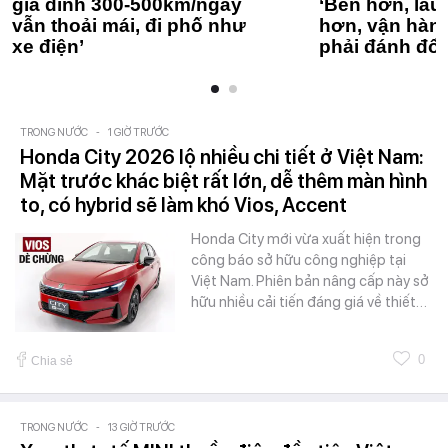
gia đình 300-500km/ngày
‘Bền hơn, lâu 
vẫn thoải mái, đi phố như
hơn, vận hàn
xe điện’
phải đánh đổi
TRONG NƯỚC
-
1 GIỜ TRƯỚC
Honda City 2026 lộ nhiều chi tiết ở Việt Nam:
Mặt trước khác biệt rất lớn, dễ thêm màn hình
to, có hybrid sẽ làm khó Vios, Accent
Honda City mới vừa xuất hiện trong
công báo sở hữu công nghiệp tại
Việt Nam. Phiên bản nâng cấp này sở
hữu nhiều cải tiến đáng giá về thiết…
0
Chia sẻ
TRONG NƯỚC
-
13 GIỜ TRƯỚC