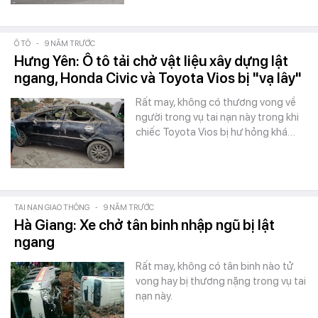
Ô TÔ
-
9 NĂM TRƯỚC
Hưng Yên: Ô tô tải chở vật liệu xây dựng lật
ngang, Honda Civic và Toyota Vios bị "vạ lây"
Rất may, không có thương vong về
người trong vụ tai nạn này trong khi
chiếc Toyota Vios bị hư hỏng khá…
TAI NẠN GIAO THÔNG
-
9 NĂM TRƯỚC
Hà Giang: Xe chở tân binh nhập ngũ bị lật
ngang
Rất may, không có tân binh nào tử
vong hay bị thương nặng trong vụ tai
nạn này.