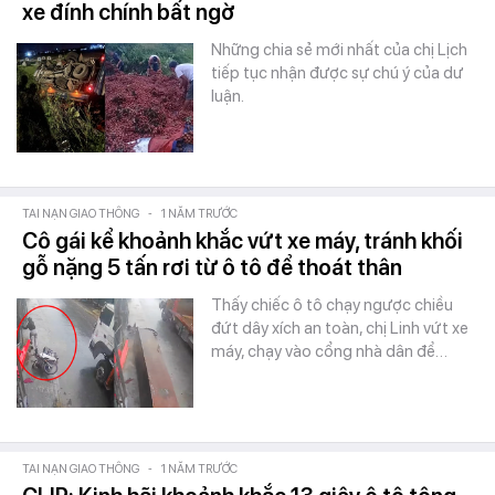
xe đính chính bất ngờ
Những chia sẻ mới nhất của chị Lịch
tiếp tục nhận được sự chú ý của dư
luận.
TAI NẠN GIAO THÔNG
-
1 NĂM TRƯỚC
Cô gái kể khoảnh khắc vứt xe máy, tránh khối
gỗ nặng 5 tấn rơi từ ô tô để thoát thân
Thấy chiếc ô tô chạy ngược chiều
đứt dây xích an toàn, chị Linh vứt xe
máy, chạy vào cổng nhà dân để…
TAI NẠN GIAO THÔNG
-
1 NĂM TRƯỚC