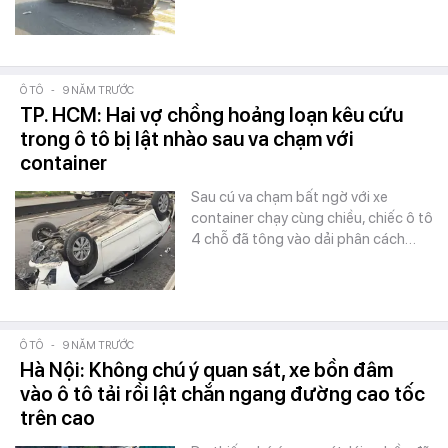
Ô TÔ
-
9 NĂM TRƯỚC
TP. HCM: Hai vợ chồng hoảng loạn kêu cứu
trong ô tô bị lật nhào sau va chạm với
container
Sau cú va chạm bất ngờ với xe
container chạy cùng chiều, chiếc ô tô
4 chỗ đã tông vào dải phân cách…
Ô TÔ
-
9 NĂM TRƯỚC
Hà Nội: Không chú ý quan sát, xe bồn đâm
vào ô tô tải rồi lật chắn ngang đường cao tốc
trên cao