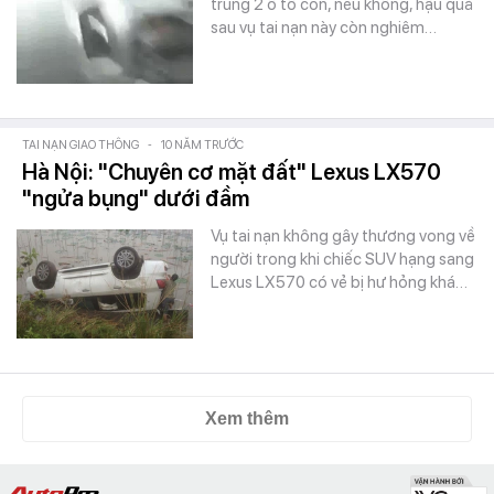
trúng 2 ô tô con, nếu không, hậu quả
sau vụ tai nạn này còn nghiêm…
TAI NẠN GIAO THÔNG
-
10 NĂM TRƯỚC
Hà Nội: "Chuyên cơ mặt đất" Lexus LX570
"ngửa bụng" dưới đầm
Vụ tai nạn không gây thương vong về
người trong khi chiếc SUV hạng sang
Lexus LX570 có vẻ bị hư hỏng khá…
Xem thêm