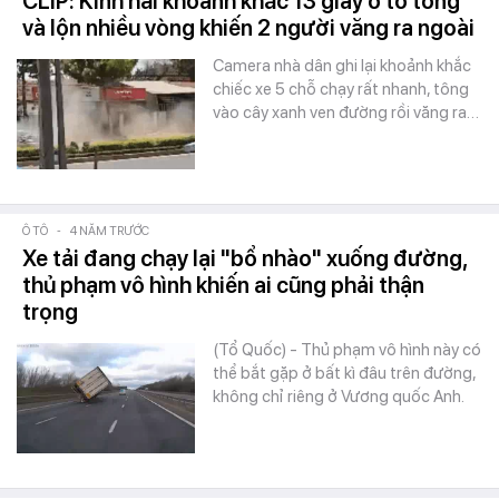
CLIP: Kinh hãi khoảnh khắc 13 giây ô tô tông
và lộn nhiều vòng khiến 2 người văng ra ngoài
Camera nhà dân ghi lại khoảnh khắc
chiếc xe 5 chỗ chạy rất nhanh, tông
vào cây xanh ven đường rồi văng ra…
Ô TÔ
-
4 NĂM TRƯỚC
Xe tải đang chạy lại "bổ nhào" xuống đường,
thủ phạm vô hình khiến ai cũng phải thận
trọng
(Tổ Quốc) - Thủ phạm vô hình này có
thể bắt gặp ở bất kì đâu trên đường,
không chỉ riêng ở Vương quốc Anh.