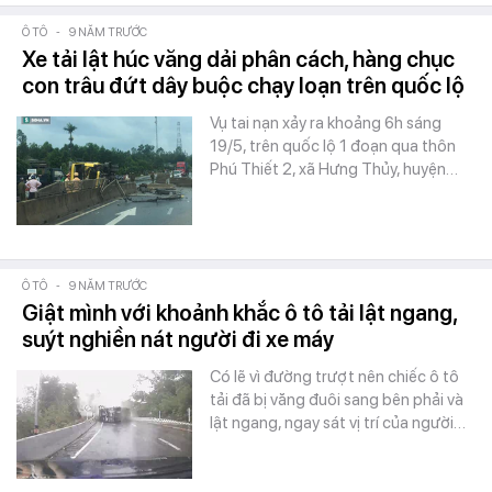
Ô TÔ
-
9 NĂM TRƯỚC
Xe tải lật húc văng dải phân cách, hàng chục
con trâu đứt dây buộc chạy loạn trên quốc lộ
Vụ tai nạn xảy ra khoảng 6h sáng
19/5, trên quốc lộ 1 đoạn qua thôn
Phú Thiết 2, xã Hưng Thủy, huyện…
Ô TÔ
-
9 NĂM TRƯỚC
Giật mình với khoảnh khắc ô tô tải lật ngang,
suýt nghiền nát người đi xe máy
Có lẽ vì đường trượt nên chiếc ô tô
tải đã bị văng đuôi sang bên phải và
lật ngang, ngay sát vị trí của người…