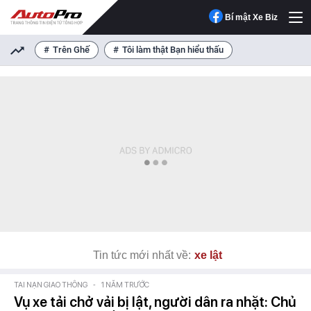
Bí mật Xe Biz
Trên Ghế
Tôi làm thật Bạn hiểu thấu
Tin tức mới nhất về:
xe lật
TAI NẠN GIAO THÔNG
-
1 NĂM TRƯỚC
Vụ xe tải chở vải bị lật, người dân ra nhặt: Chủ