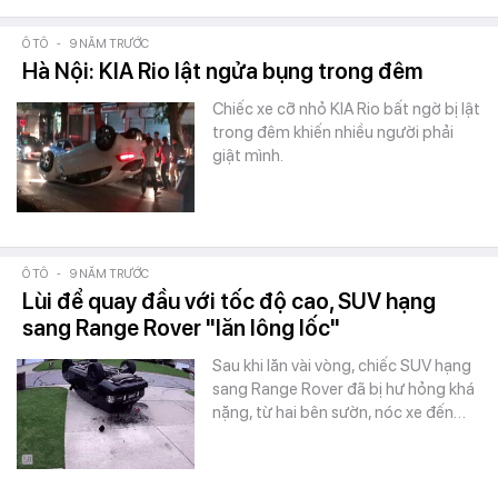
Ô TÔ
-
9 NĂM TRƯỚC
Hà Nội: KIA Rio lật ngửa bụng trong đêm
Chiếc xe cỡ nhỏ KIA Rio bất ngờ bị lật
trong đêm khiến nhiều người phải
giật mình.
Ô TÔ
-
9 NĂM TRƯỚC
Lùi để quay đầu với tốc độ cao, SUV hạng
sang Range Rover "lăn lông lốc"
Sau khi lăn vài vòng, chiếc SUV hạng
sang Range Rover đã bị hư hỏng khá
nặng, từ hai bên sườn, nóc xe đến…