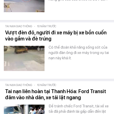
TAI NẠN GIAO THÔNG
-
10 NĂM TRƯỚC
Vượt đèn đỏ, người đi xe máy bị xe bồn cuốn
vào gầm và đè trúng
Có thể đoán khả năng sống sót của
người đàn ông đi xe máy trong vụ tai
nạn này khá ít.
TAI NẠN GIAO THÔNG
-
10 NĂM TRƯỚC
Tai nạn liên hoàn tại Thanh Hóa: Ford Transit
đâm vào nhà dân, xe tải lật ngang
Để tránh chiếc Ford Transit, tài xế xe
tải đã phải đánh lái gấp dẫn đến lật