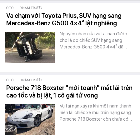
Ô TÔ
-
9 NĂM TRƯỚC
Va chạm với Toyota Prius, SUV hạng sang
Mercedes-Benz G500 4×4² lật nghiêng
Nguyên nhân của vụ tai nạn được
cho là do chiếc SUV hạng sang
Mercedes-Benz G500 4×4² đã…
Ô TÔ
-
9 NĂM TRƯỚC
Porsche 718 Boxster "mới toanh" mất lái trên
cao tốc và bị lật, 1 cô gái tử vong
Vụ tai nạn xảy ra khi một nam thanh
niên lái chiếc xe mui trần hạng sang
Porsche 718 Boxster còn chưa có…