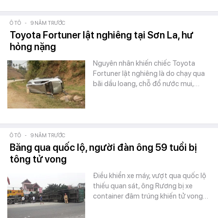
Ô TÔ
-
9 NĂM TRƯỚC
Toyota Fortuner lật nghiêng tại Sơn La, hư
hỏng nặng
Nguyên nhân khiến chiếc Toyota
Fortuner lật nghiêng là do chạy qua
bãi dầu loang, chỗ đổ nước mui,…
Ô TÔ
-
9 NĂM TRƯỚC
Băng qua quốc lộ, người đàn ông 59 tuổi bị
tông tử vong
Điều khiển xe máy, vượt qua quốc lộ
thiếu quan sát, ông Rương bị xe
container đâm trúng khiến tử vong…