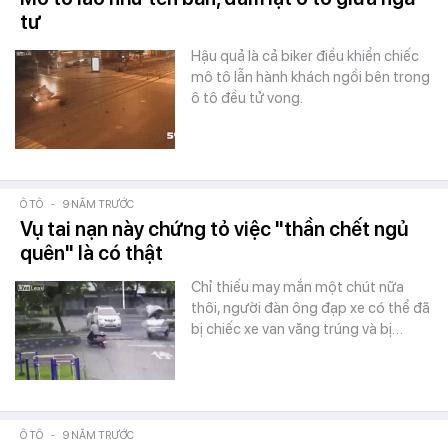
tư
Hậu quả là cả biker điều khiển chiếc
mô tô lẫn hành khách ngồi bên trong
ô tô đều tử vong.
Ô TÔ
-
9 NĂM TRƯỚC
Vụ tai nạn này chứng tỏ việc "thần chết ngủ
quên" là có thật
Chỉ thiếu may mắn một chút nữa
thôi, người đàn ông đạp xe có thể đã
bị chiếc xe van văng trúng và bị…
Ô TÔ
-
9 NĂM TRƯỚC