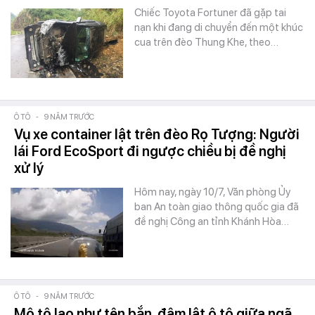
Chiếc Toyota Fortuner đã gặp tai
nạn khi đang di chuyển đến một khúc
cua trên đèo Thung Khe, theo…
Ô TÔ
-
9 NĂM TRƯỚC
Vụ xe container lật trên đèo Rọ Tượng: Người
lái Ford EcoSport đi ngược chiều bị đề nghị
xử lý
Hôm nay, ngày 10/7, Văn phòng Ủy
ban An toàn giao thông quốc gia đã
đề nghị Công an tỉnh Khánh Hòa…
Ô TÔ
-
9 NĂM TRƯỚC
Mô tô lao như tên bắn, đâm lật ô tô giữa ngã