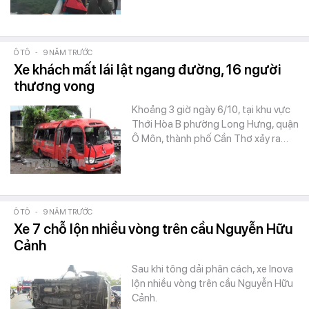
Ô TÔ
-
9 NĂM TRƯỚC
Xe khách mất lái lật ngang đường, 16 người
thương vong
Khoảng 3 giờ ngày 6/10, tại khu vực
Thới Hòa B phường Long Hưng, quận
Ô Môn, thành phố Cần Thơ xảy ra…
Ô TÔ
-
9 NĂM TRƯỚC
Xe 7 chỗ lộn nhiều vòng trên cầu Nguyễn Hữu
Cảnh
Sau khi tông dải phân cách, xe Inova
lộn nhiều vòng trên cầu Nguyễn Hữu
Cảnh.