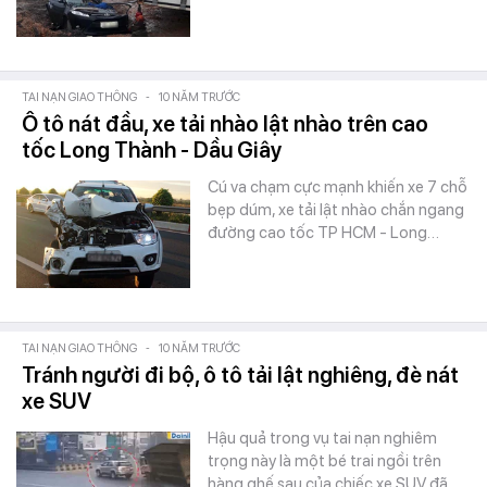
TAI NẠN GIAO THÔNG
-
10 NĂM TRƯỚC
Ô tô nát đầu, xe tải nhào lật nhào trên cao
tốc Long Thành - Dầu Giây
Cú va chạm cực mạnh khiến xe 7 chỗ
bẹp dúm, xe tải lật nhào chắn ngang
đường cao tốc TP HCM - Long…
TAI NẠN GIAO THÔNG
-
10 NĂM TRƯỚC
Tránh người đi bộ, ô tô tải lật nghiêng, đè nát
xe SUV
Hậu quả trong vụ tai nạn nghiêm
trọng này là một bé trai ngồi trên
hàng ghế sau của chiếc xe SUV đã…