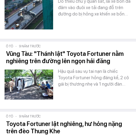
Do thiếu chú ý quan sát, lái xe bồn đã
đâm vào đuôi xe tải đang đỗ trên
đường do bị hỏng xe khiến xe bồn…
Ô TÔ
-
9 NĂM TRƯỚC
Vũng Tàu: "Thánh lật" Toyota Fortuner nằm
nghiêng trên đường lên ngọn hải đăng
Hậu quả sau vụ tai nạn là chiếc
Toyota Fortuner hỏng đáng kể, 2 cô
gái bị thương nhẹ và 1 người đàn…
Ô TÔ
-
9 NĂM TRƯỚC
Toyota Fortuner lật nghiêng, hư hỏng nặng
trên đèo Thung Khe