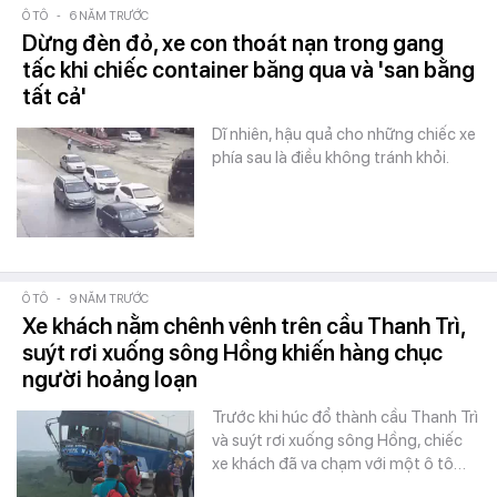
Ô TÔ
-
6 NĂM TRƯỚC
Dừng đèn đỏ, xe con thoát nạn trong gang
tấc khi chiếc container băng qua và 'san bằng
tất cả'
Dĩ nhiên, hậu quả cho những chiếc xe
phía sau là điều không tránh khỏi.
Ô TÔ
-
9 NĂM TRƯỚC
Xe khách nằm chênh vênh trên cầu Thanh Trì,
suýt rơi xuống sông Hồng khiến hàng chục
người hoảng loạn
Trước khi húc đổ thành cầu Thanh Trì
và suýt rơi xuống sông Hồng, chiếc
xe khách đã va chạm với một ô tô…