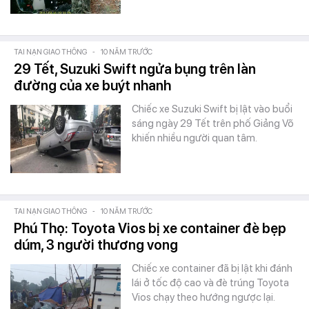
TAI NẠN GIAO THÔNG
-
10 NĂM TRƯỚC
29 Tết, Suzuki Swift ngửa bụng trên làn
đường của xe buýt nhanh
Chiếc xe Suzuki Swift bị lật vào buổi
sáng ngày 29 Tết trên phố Giảng Võ
khiến nhiều người quan tâm.
TAI NẠN GIAO THÔNG
-
10 NĂM TRƯỚC
Phú Thọ: Toyota Vios bị xe container đè bẹp
dúm, 3 người thương vong
Chiếc xe container đã bị lật khi đánh
lái ở tốc độ cao và đè trúng Toyota
Vios chạy theo hướng ngược lại.