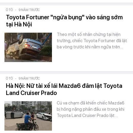
Ô TÔ
-
9 NĂM TRƯỚC
Toyota Fortuner "ngửa bụng" vào sáng sớm
tại Hà Nội
Theo một số nhân chứng tại hiện
trường, chiếc Toyota Fortuner đã lật
ba vòng trước khi nằm ngửa trên…
Ô TÔ
-
9 NĂM TRƯỚC
Hà Nội: Nữ tài xế lái Mazda6 đâm lật Toyota
Land Cruiser Prado
Cú va chạm đã khiến chiếc Mazda6
bị hỏng nặng phần đầu xe trong khi
Toyota Land Cruiser Prado lật…