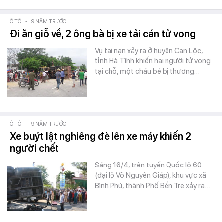
Ô TÔ
-
9 NĂM TRƯỚC
Đi ăn giỗ về, 2 ông bà bị xe tải cán tử vong
Vụ tai nạn xảy ra ở huyện Can Lộc,
tỉnh Hà Tĩnh khiến hai người tử vong
tại chỗ, một cháu bé bị thương…
Ô TÔ
-
9 NĂM TRƯỚC
Xe buýt lật nghiêng đè lên xe máy khiến 2
người chết
Sáng 16/4, trên tuyến Quốc lộ 60
(đại lộ Võ Nguyên Giáp), khu vực xã
Bình Phú, thành Phố Bến Tre xảy ra…