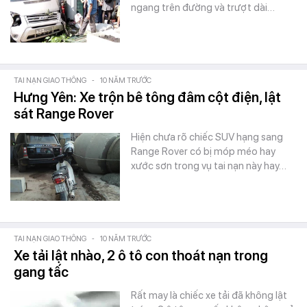
ngang trên đường và trượt dài…
TAI NẠN GIAO THÔNG
-
10 NĂM TRƯỚC
Hưng Yên: Xe trộn bê tông đâm cột điện, lật
sát Range Rover
Hiện chưa rõ chiếc SUV hạng sang
Range Rover có bị móp méo hay
xước sơn trong vụ tai nạn này hay…
TAI NẠN GIAO THÔNG
-
10 NĂM TRƯỚC
Xe tải lật nhào, 2 ô tô con thoát nạn trong
gang tấc
Rất may là chiếc xe tải đã không lật