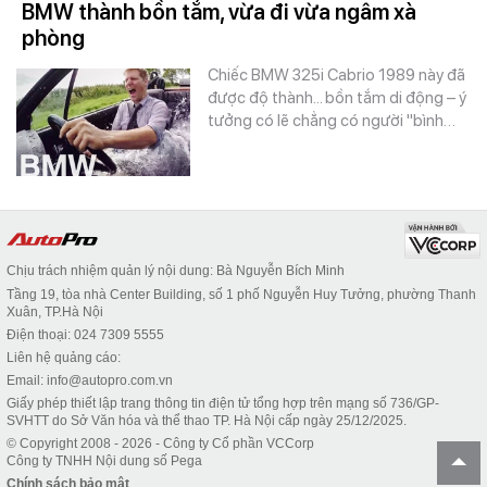
BMW thành bồn tắm, vừa đi vừa ngâm xà
phòng
Chiếc BMW 325i Cabrio 1989 này đã
được độ thành... bồn tắm di động – ý
tưởng có lẽ chẳng có người "bình…
Chịu trách nhiệm quản lý nội dung: Bà Nguyễn Bích Minh
Tầng 19, tòa nhà Center Building, số 1 phố Nguyễn Huy Tưởng, phường Thanh
Xuân, TP.Hà Nội
Điện thoại: 024 7309 5555
Liên hệ quảng cáo:
Email: info@autopro.com.vn
Giấy phép thiết lập trang thông tin điện tử tổng hợp trên mạng số 736/GP-
SVHTT do Sở Văn hóa và thể thao TP. Hà Nội cấp ngày 25/12/2025.
© Copyright 2008 - 2026 - Công ty Cổ phần VCCorp
Công ty TNHH Nội dung số Pega
Chính sách bảo mật