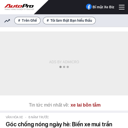
Bí mật Xe Biz
Trên Ghế
Tôi làm thật Bạn hiểu thấu
Tin tức mới nhất về:
xe lai bồn tắm
VĂN HÓA XE
-
8 NĂM TRƯỚC
Góc chống nóng ngày hè: Biến xe mui trần