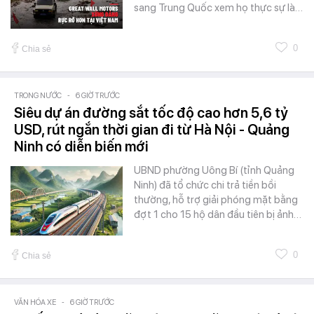
sang Trung Quốc xem họ thực sự là…
0
Chia sẻ
TRONG NƯỚC
-
6 GIỜ TRƯỚC
Siêu dự án đường sắt tốc độ cao hơn 5,6 tỷ
USD, rút ngắn thời gian đi từ Hà Nội - Quảng
Ninh có diễn biến mới
UBND phường Uông Bí (tỉnh Quảng
Ninh) đã tổ chức chi trả tiền bồi
thường, hỗ trợ giải phóng mặt bằng
đợt 1 cho 15 hộ dân đầu tiên bị ảnh…
0
Chia sẻ
VĂN HÓA XE
-
6 GIỜ TRƯỚC