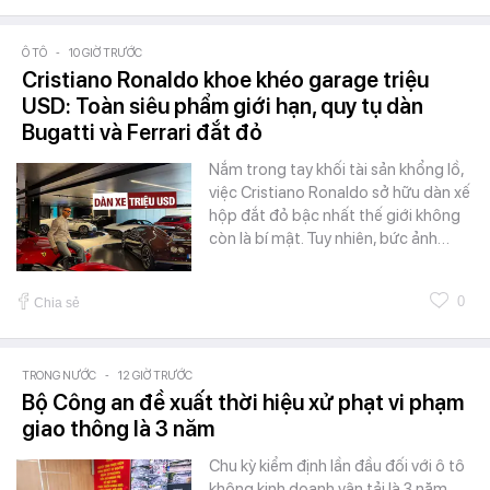
Ô TÔ
-
10 GIỜ TRƯỚC
Cristiano Ronaldo khoe khéo garage triệu
USD: Toàn siêu phẩm giới hạn, quy tụ dàn
Bugatti và Ferrari đắt đỏ
Nắm trong tay khối tài sản khổng lồ,
việc Cristiano Ronaldo sở hữu dàn xế
hộp đắt đỏ bậc nhất thế giới không
còn là bí mật. Tuy nhiên, bức ảnh…
0
Chia sẻ
TRONG NƯỚC
-
12 GIỜ TRƯỚC
Bộ Công an đề xuất thời hiệu xử phạt vi phạm
giao thông là 3 năm
Chu kỳ kiểm định lần đầu đối với ô tô
không kinh doanh vận tải là 3 năm,