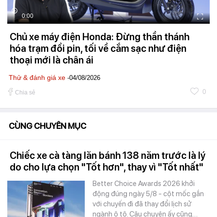
0:00
Chủ xe máy điện Honda: Đừng thần thánh
hóa trạm đổi pin, tối về cắm sạc như điện
thoại mới là chân ái
Thử & đánh giá xe
-04/08/2026
0
Chia sẻ
CÙNG CHUYÊN MỤC
Chiếc xe cà tàng lăn bánh 138 năm trước là lý
do cho lựa chọn "Tốt hơn", thay vì "Tốt nhất"
Better Choice Awards 2026 khởi
động đúng ngày 5/8 - cột mốc gắn
với chuyến đi đã thay đổi lịch sử
ngành ô tô. Câu chuyện ấy cũng…