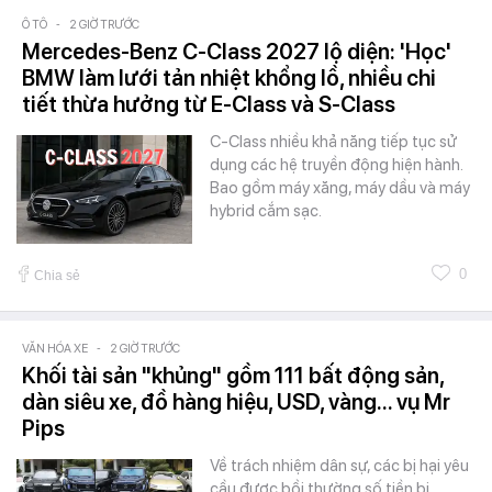
Ô TÔ
-
2 GIỜ TRƯỚC
Mercedes-Benz C-Class 2027 lộ diện: 'Học'
BMW làm lưới tản nhiệt khổng lồ, nhiều chi
tiết thừa hưởng từ E-Class và S-Class
C-Class nhiều khả năng tiếp tục sử
dụng các hệ truyền động hiện hành.
Bao gồm máy xăng, máy dầu và máy
hybrid cắm sạc.
0
Chia sẻ
VĂN HÓA XE
-
2 GIỜ TRƯỚC
Khối tài sản "khủng" gồm 111 bất động sản,
dàn siêu xe, đồ hàng hiệu, USD, vàng... vụ Mr
Pips
Về trách nhiệm dân sự, các bị hại yêu
cầu được bồi thường số tiền bị