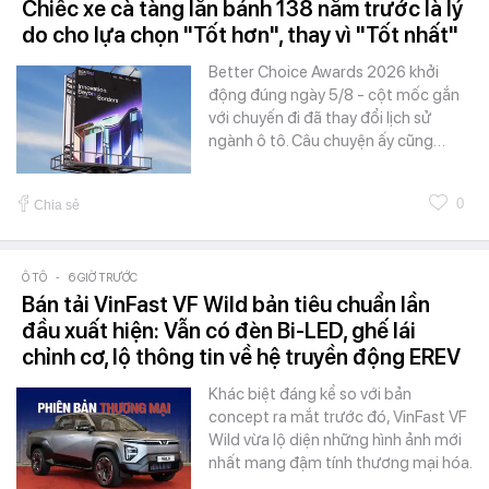
Chiếc xe cà tàng lăn bánh 138 năm trước là lý
do cho lựa chọn "Tốt hơn", thay vì "Tốt nhất"
Better Choice Awards 2026 khởi
động đúng ngày 5/8 - cột mốc gắn
với chuyến đi đã thay đổi lịch sử
ngành ô tô. Câu chuyện ấy cũng…
0
Chia sẻ
Ô TÔ
-
6 GIỜ TRƯỚC
Bán tải VinFast VF Wild bản tiêu chuẩn lần
đầu xuất hiện: Vẫn có đèn Bi-LED, ghế lái
chỉnh cơ, lộ thông tin về hệ truyền động EREV
Khác biệt đáng kể so với bản
concept ra mắt trước đó, VinFast VF
Wild vừa lộ diện những hình ảnh mới
nhất mang đậm tính thương mại hóa.