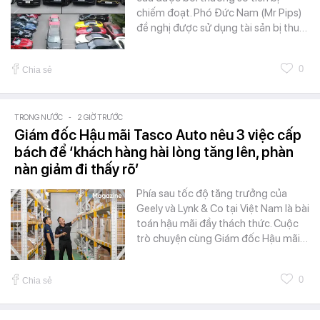
chiếm đoạt. Phó Đức Nam (Mr Pips)
đề nghị được sử dụng tài sản bị thu…
0
Chia sẻ
TRONG NƯỚC
-
2 GIỜ TRƯỚC
Giám đốc Hậu mãi Tasco Auto nêu 3 việc cấp
bách để ‘khách hàng hài lòng tăng lên, phàn
nàn giảm đi thấy rõ’
Phía sau tốc độ tăng trưởng của
Geely và Lynk & Co tại Việt Nam là bài
toán hậu mãi đầy thách thức. Cuộc
trò chuyện cùng Giám đốc Hậu mãi…
0
Chia sẻ