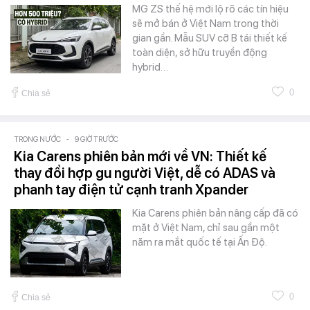
MG ZS thế hệ mới lộ rõ các tín hiệu
sẽ mở bán ở Việt Nam trong thời
gian gần. Mẫu SUV cỡ B tái thiết kế
toàn diện, sở hữu truyền động
hybrid…
0
Chia sẻ
TRONG NƯỚC
-
9 GIỜ TRƯỚC
Kia Carens phiên bản mới về VN: Thiết kế
thay đổi hợp gu người Việt, dễ có ADAS và
phanh tay điện tử cạnh tranh Xpander
Kia Carens phiên bản nâng cấp đã có
mặt ở Việt Nam, chỉ sau gần một
năm ra mắt quốc tế tại Ấn Độ.
0
Chia sẻ