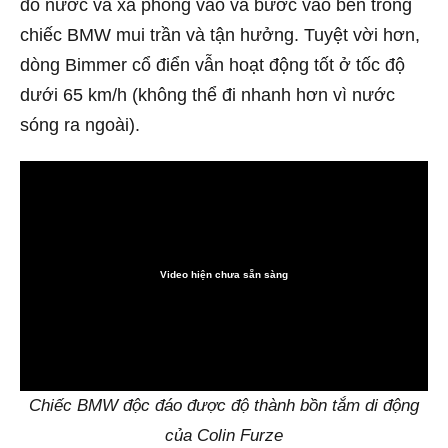
đổ nước và xà phòng vào và bước vào bên trong
chiếc BMW mui trần và tận hưởng. Tuyệt vời hơn,
dòng Bimmer cổ điển vẫn hoạt động tốt ở tốc độ
dưới 65 km/h (không thể đi nhanh hơn vì nước
sóng ra ngoài).
Video hiện chưa sẵn sàng
0:00
Chiếc BMW độc đáo được độ thành bồn tắm di động
của Colin Furze