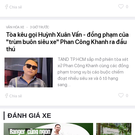
0
Chia sẻ
VĂN HÓA XE
-
3 GIỜ TRƯỚC
Tòa kêu gọi Huỳnh Xuân Vấn - đồng phạm của
"trùm buôn siêu xe" Phan Công Khanh ra đầu
thú
TAND TP.HCM sắp mở phiên tòa xét
xử Phan Công Khanh cùng các đồng
phạm trong vụ bị cáo buộc chiếm
đoạt nhiều siêu xe và ô tô hạng
sang…
0
Chia sẻ
ĐÁNH GIÁ XE