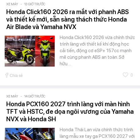
XE MÁY
-
13 GIỜ TRƯỚC
Honda Click160 2026 ra mắt với phanh ABS
và thiết kế mới, sẵn sàng thách thức Honda
Air Blade và Yamaha NVX
Honda Click160 2026 vừa chính thức
trình làng với thiết kế khí động học
cải tiến, động cơ eSP+ 157cc mạnh
mẽ cùng phanh ABS an toàn. Sở
hữu…
0
Chia sẻ
XE MÁY
-
14 GIỜ TRƯỚC
Honda PCX160 2027 trình làng với màn hình
TFT và HSTC, đe dọa ngôi vương của Yamaha
NVX và Honda SH
Honda Thái Lan vừa chính thức trình
làng mẫu xe tay ga PCX160 2027 với