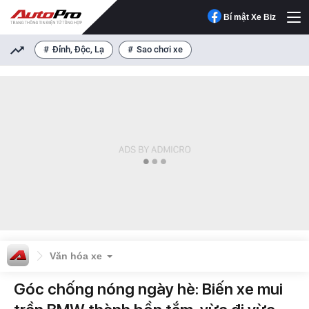
Bí mật Xe Biz
Đỉnh, Độc, Lạ
Sao chơi xe
Văn hóa xe
Góc chống nóng ngày hè: Biến xe mui