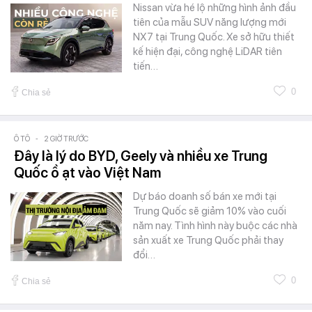
Nissan vừa hé lộ những hình ảnh đầu
tiên của mẫu SUV năng lượng mới
NX7 tại Trung Quốc. Xe sở hữu thiết
kế hiện đại, công nghệ LiDAR tiên
tiến…
0
Chia sẻ
Ô TÔ
-
2 GIỜ TRƯỚC
Đây là lý do BYD, Geely và nhiều xe Trung
Quốc ồ ạt vào Việt Nam
Dự báo doanh số bán xe mới tại
Trung Quốc sẽ giảm 10% vào cuối
năm nay. Tình hình này buộc các nhà
sản xuất xe Trung Quốc phải thay
đổi…
0
Chia sẻ