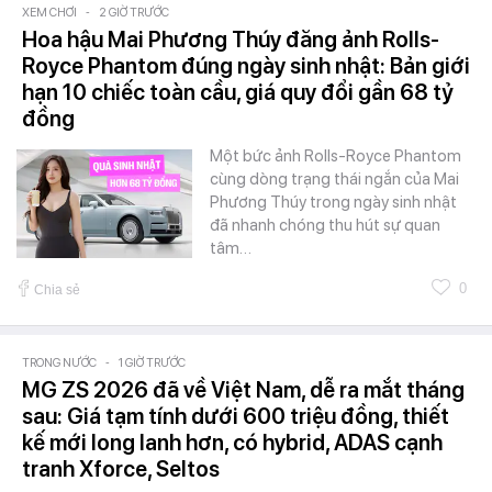
XEM CHƠI
-
2 GIỜ TRƯỚC
Hoa hậu Mai Phương Thúy đăng ảnh Rolls-
Royce Phantom đúng ngày sinh nhật: Bản giới
hạn 10 chiếc toàn cầu, giá quy đổi gần 68 tỷ
đồng
Một bức ảnh Rolls-Royce Phantom
cùng dòng trạng thái ngắn của Mai
Phương Thúy trong ngày sinh nhật
đã nhanh chóng thu hút sự quan
tâm…
0
Chia sẻ
TRONG NƯỚC
-
1 GIỜ TRƯỚC
MG ZS 2026 đã về Việt Nam, dễ ra mắt tháng
sau: Giá tạm tính dưới 600 triệu đồng, thiết
kế mới long lanh hơn, có hybrid, ADAS cạnh
tranh Xforce, Seltos