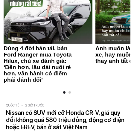
Dùng 4 đời bán tải, bán
Anh muốn làm
Ford Ranger mua Toyota
xe, hay muốn 
Hilux, chủ xe đánh giá:
thay anh tất c
‘Bền hơn, lâu dài nuôi rẻ
hơn, vận hành có điểm
phải đánh đổi’
QUỐC TẾ
-
2 GIỜ TRƯỚC
Nissan có SUV mới cỡ Honda CR-V, giá quy
đổi không quá 580 triệu đồng, động cơ điện
hoặc EREV, bán ở sát Việt Nam