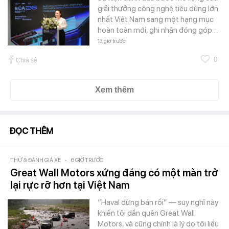
giải thưởng công nghệ tiêu dùng lớn
nhất Việt Nam sang một hạng mục
hoàn toàn mới, ghi nhận đóng góp…
13 giờ trước
0
Chia sẻ
Xem thêm
ĐỌC THÊM
THỬ & ĐÁNH GIÁ XE
-
6 GIỜ TRƯỚC
Great Wall Motors xứng đáng có một màn trở
lại rực rỡ hơn tại Việt Nam
“Haval dừng bán rồi” — suy nghĩ này
khiến tôi dần quên Great Wall
Motors, và cũng chính là lý do tôi liều