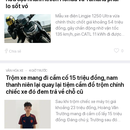
lo sốt vó
Mẫu xe điện Lingjie 1250 Ultra vừa
chính thức chốt giá khoảng 54 triệu
đồng, gây chấn động nhờ vận tốc
135 km/h, pin CATL 11 kWh đi được…
0
Chia sẻ
VĂN HÓA XE
-
4 GIỜ TRƯỚC
Trộm xe mang đi cầm cố 15 triệu đồng, nam
thanh niên lại quay lại tiệm cầm đồ trộm chính
chiếc xe đó đem trả về chỗ cũ
Sau khi trộm chiếc xe máy trị giá
khoảng 23 triệu đồng, Hoàng Văn
Trường mang đi cầm cố lấy 15 triệu
đồng. Đáng chú ý, Trường sau đó…