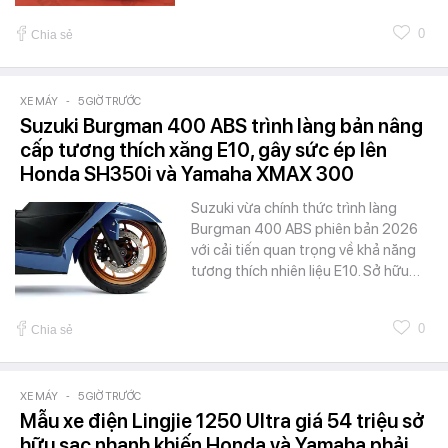
0
Chia sẻ
XE MÁY
-
5 GIỜ TRƯỚC
Suzuki Burgman 400 ABS trình làng bản nâng
cấp tương thích xăng E10, gây sức ép lên
Honda SH350i và Yamaha XMAX 300
Suzuki vừa chính thức trình làng
Burgman 400 ABS phiên bản 2026
với cải tiến quan trọng về khả năng
tương thích nhiên liệu E10. Sở hữu…
0
Chia sẻ
XE MÁY
-
5 GIỜ TRƯỚC
Mẫu xe điện Lingjie 1250 Ultra giá 54 triệu sở
hữu sạc nhanh khiến Honda và Yamaha phải