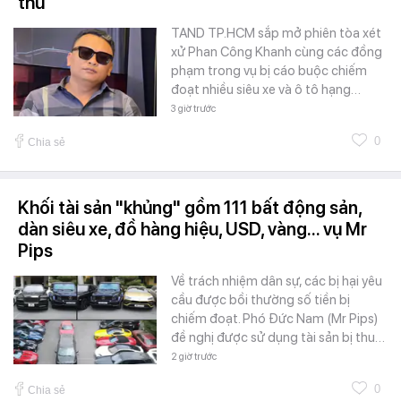
thú
TAND TP.HCM sắp mở phiên tòa xét
xử Phan Công Khanh cùng các đồng
phạm trong vụ bị cáo buộc chiếm
đoạt nhiều siêu xe và ô tô hạng…
3 giờ trước
0
Chia sẻ
Khối tài sản "khủng" gồm 111 bất động sản,
dàn siêu xe, đồ hàng hiệu, USD, vàng... vụ Mr
Pips
Về trách nhiệm dân sự, các bị hại yêu
cầu được bồi thường số tiền bị
chiếm đoạt. Phó Đức Nam (Mr Pips)
đề nghị được sử dụng tài sản bị thu…
2 giờ trước
0
Chia sẻ