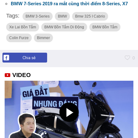
BMW 7-Series 2019 ra mắt cùng thời điểm 8-Series, X7
Tags:
BMW 3-Series
BMW
Bmw 325 I Cabrio
Xe Lai Bồn Tắm
BMW Bồn Tắm Di Động
BMW Bồn Tắm
Colin Furze
Bimmer
Chia sẻ
0
VIDEO