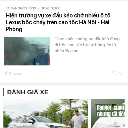
TAI NẠN GIAO THÔNG
-
11 GIỜ TRƯỚC
Hiện trường vụ xe đầu kéo chở nhiều ô tô
Lexus bốc cháy trên cao tốc Hà Nội - Hải
Phòng
Theo nhân chứng, xe đầu kéo đang
đi trên cao tốc thì lửa bùng lên từ
phần lốp sau.
0
Chia sẻ
ĐÁNH GIÁ XE