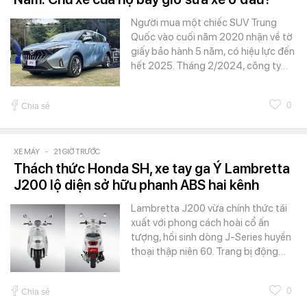
Người mua một chiếc SUV Trung
Quốc vào cuối năm 2020 nhận về tờ
giấy bảo hành 5 năm, có hiệu lực đến
hết 2025. Tháng 2/2024, công ty…
0
Chia sẻ
XE MÁY
-
21 GIỜ TRƯỚC
Thách thức Honda SH, xe tay ga Ý Lambretta
J200 lộ diện sở hữu phanh ABS hai kênh
Lambretta J200 vừa chính thức tái
xuất với phong cách hoài cổ ấn
tượng, hồi sinh dòng J-Series huyền
thoại thập niên 60. Trang bị động…
0
Chia sẻ