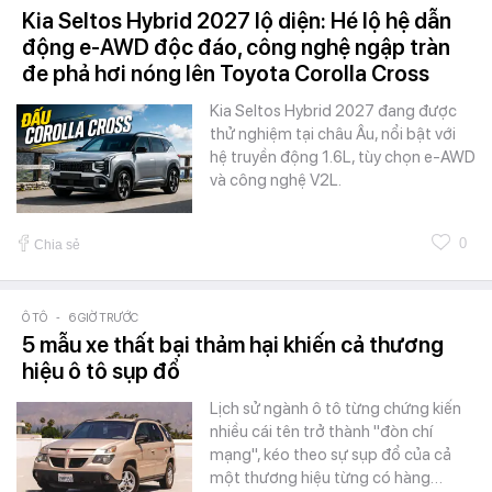
Kia Seltos Hybrid 2027 lộ diện: Hé lộ hệ dẫn
động e-AWD độc đáo, công nghệ ngập tràn
đe phả hơi nóng lên Toyota Corolla Cross
Kia Seltos Hybrid 2027 đang được
thử nghiệm tại châu Âu, nổi bật với
hệ truyền động 1.6L, tùy chọn e-AWD
và công nghệ V2L.
0
Chia sẻ
Ô TÔ
-
6 GIỜ TRƯỚC
5 mẫu xe thất bại thảm hại khiến cả thương
hiệu ô tô sụp đổ
Lịch sử ngành ô tô từng chứng kiến
nhiều cái tên trở thành "đòn chí
mạng", kéo theo sự sụp đổ của cả
một thương hiệu từng có hàng…