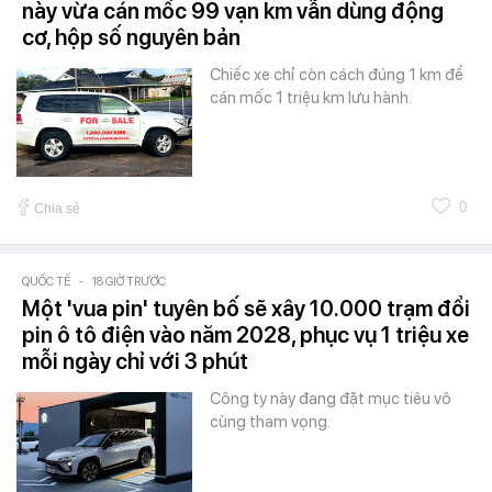
này vừa cán mốc 99 vạn km vẫn dùng động
cơ, hộp số nguyên bản
Chiếc xe chỉ còn cách đúng 1 km để
cán mốc 1 triệu km lưu hành.
0
Chia sẻ
QUỐC TẾ
-
18 GIỜ TRƯỚC
Một 'vua pin' tuyên bố sẽ xây 10.000 trạm đổi
pin ô tô điện vào năm 2028, phục vụ 1 triệu xe
mỗi ngày chỉ với 3 phút
Công ty này đang đặt mục tiêu vô
cùng tham vọng.