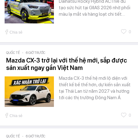
Daihatsu Rocky Hybrid ACTIVe đủ
tạo sức hút tại GIIAS 2026 nhờ phối
màu lạ mắt và hàng loạt chi tiết…
0
Chia sẻ
QUỐC TẾ
-
6 GIỜ TRƯỚC
Mazda CX-3 trở lại với thế hệ mới, sắp được
sản xuất ngay gần Việt Nam
Mazda CX-3 thế hệ mới lộ diện với
thiết kế bề thế hơn, dự kiến sản xuất
tại Thái Lan từ năm 2027 và hướng
tới các thị trường Đông Nam Á.
0
Chia sẻ
QUỐC TẾ
-
6 GIỜ TRƯỚC