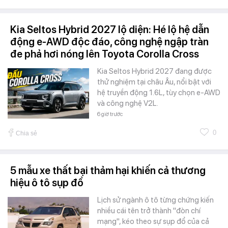
Kia Seltos Hybrid 2027 lộ diện: Hé lộ hệ dẫn
động e-AWD độc đáo, công nghệ ngập tràn
đe phả hơi nóng lên Toyota Corolla Cross
Kia Seltos Hybrid 2027 đang được
thử nghiệm tại châu Âu, nổi bật với
hệ truyền động 1.6L, tùy chọn e-AWD
và công nghệ V2L.
6 giờ trước
0
Chia sẻ
5 mẫu xe thất bại thảm hại khiến cả thương
hiệu ô tô sụp đổ
Lịch sử ngành ô tô từng chứng kiến
nhiều cái tên trở thành "đòn chí
mạng", kéo theo sự sụp đổ của cả