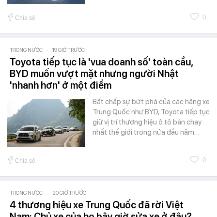
0
Chia sẻ
TRONG NƯỚC
-
19 GIỜ TRƯỚC
Toyota tiếp tục là 'vua doanh số' toàn cầu,
BYD muốn vượt mặt nhưng người Nhật
'nhanh hơn' ở một điểm
Bất chấp sự bứt phá của các hãng xe
Trung Quốc như BYD, Toyota tiếp tục
giữ vị trí thương hiệu ô tô bán chạy
nhất thế giới trong nửa đầu năm…
0
Chia sẻ
TRONG NƯỚC
-
20 GIỜ TRƯỚC
4 thương hiệu xe Trung Quốc đã rời Việt
Nam: Chủ xe của họ bây giờ sửa xe ở đâu?