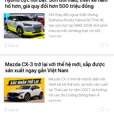
hybrid cực nổi bật: Sơn đổi màu, thiết kế hầm
hố hơn, giá quy đổi hơn 500 triệu đồng
Chỉ thay đổi ngoại thất nhưng
Daihatsu Rocky Hybrid ACTIVe đủ
tạo sức hút tại GIIAS 2026 nhờ phối
màu lạ mắt và hàng loạt chi tiết…
7 giờ trước
0
Chia sẻ
Mazda CX-3 trở lại với thế hệ mới, sắp được
sản xuất ngay gần Việt Nam
Mazda CX-3 thế hệ mới lộ diện với
thiết kế bề thế hơn, dự kiến sản xuất
tại Thái Lan từ năm 2027 và hướng
tới các thị trường Đông Nam Á.
6 giờ trước
0
Chia sẻ