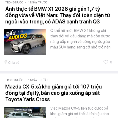
TRONG NƯỚC
-
1 NGÀY TRƯỚC
Ảnh thực tế BMW X1 2026 giá gần 1,7 tỷ
đồng vừa về Việt Nam: Thay đổi toàn diện từ
ngoài vào trong, có ADAS cạnh tranh Q3
Ở thế hệ mới, BMW X1 không chỉ
thay đổi về kiểu dáng mà còn được
nâng cấp mạnh về công nghệ, giúp
mẫu SUV hạng sang cỡ nhỏ trở nên…
0
Chia sẻ
TRONG NƯỚC
-
1 NGÀY TRƯỚC
Mazda CX-5 xả kho giảm giá tới 107 triệu
đồng tại đại lý, bản cao giá xuống áp sát
Toyota Yaris Cross
Việc Mazda CX-5 liên tục được xả
kho, giảm giá có thể là tín hiệu cho