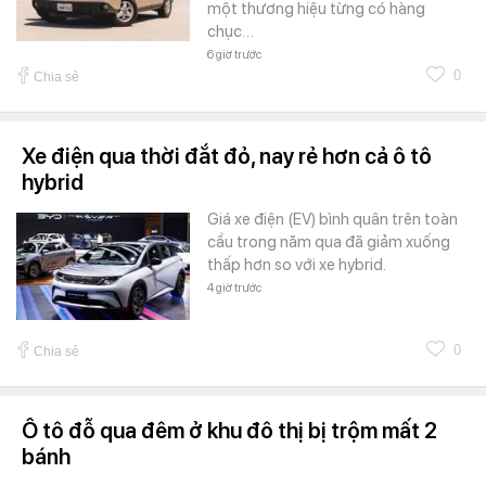
một thương hiệu từng có hàng
chục…
6 giờ trước
0
Chia sẻ
Xe điện qua thời đắt đỏ, nay rẻ hơn cả ô tô
hybrid
Giá xe điện (EV) bình quân trên toàn
cầu trong năm qua đã giảm xuống
thấp hơn so với xe hybrid.
4 giờ trước
0
Chia sẻ
Ô tô đỗ qua đêm ở khu đô thị bị trộm mất 2
bánh