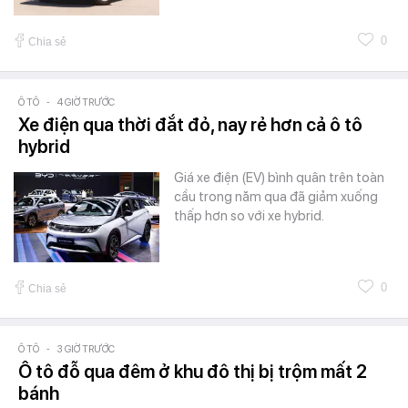
0
Chia sẻ
Ô TÔ
-
4 GIỜ TRƯỚC
Xe điện qua thời đắt đỏ, nay rẻ hơn cả ô tô
hybrid
Giá xe điện (EV) bình quân trên toàn
cầu trong năm qua đã giảm xuống
thấp hơn so với xe hybrid.
0
Chia sẻ
Ô TÔ
-
3 GIỜ TRƯỚC
Ô tô đỗ qua đêm ở khu đô thị bị trộm mất 2
bánh