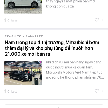
thấy ngày ra mắt phiên bản mới
không còn quá xa.
0
Chia sẻ
TRONG NƯỚC
-
1 NGÀY TRƯỚC
Nằm trong top 4 thị trường, Mitsubishi bơm
thêm đại lý và kho phụ tùng để ‘nuôi’ hơn
21.000 xe mới bán ra
Khi dịch vụ sau bán hàng ngày càng
được người mua xe quan tâm,
Mitsubishi Motors Việt Nam tiếp tục
mở rộng hệ thống phân phối lên 76…
0
Chia sẻ