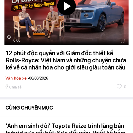
0:00
12 phút độc quyền với Giám đốc thiết kế
Rolls-Royce: Việt Nam và những chuyện chưa
kể về cá nhân hóa cho giới siêu giàu toàn cầu
Văn hóa xe
-06/08/2026
0
Chia sẻ
CÙNG CHUYÊN MỤC
'Anh em sinh đôi' Toyota Raize trình làng bản