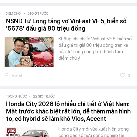
XEM CHƠI
-
21 GIỜ TRƯỚC
NSND Tự Long tặng vợ VinFast VF 5, biển số
'5678' đấu giá 80 triệu đồng
Không chỉ chiếc VinFast VF 5, biển số
đấu giá trị giá 80 triệu đồng trên xe
của Tự Long cũng trở thành tâm
điểm chú ý.
0
Chia sẻ
TRONG NƯỚC
-
22 GIỜ TRƯỚC
Honda City 2026 lộ nhiều chi tiết ở Việt Nam:
Mặt trước khác biệt rất lớn, dễ thêm màn hình
to, có hybrid sẽ làm khó Vios, Accent
Honda City mới vừa xuất hiện trong
công báo sở hữu công nghiệp tại