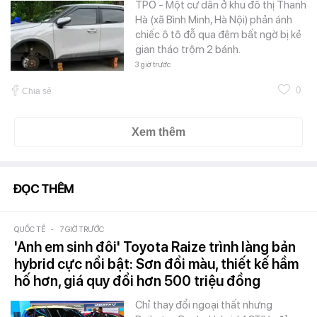
TPO - Một cư dân ở khu đô thị Thanh
Hà (xã Bình Minh, Hà Nội) phản ánh
chiếc ô tô đỗ qua đêm bất ngờ bị kẻ
gian tháo trộm 2 bánh.
3 giờ trước
0
Chia sẻ
Xem thêm
ĐỌC THÊM
QUỐC TẾ
-
7 GIỜ TRƯỚC
'Anh em sinh đôi' Toyota Raize trình làng bản
hybrid cực nổi bật: Sơn đổi màu, thiết kế hầm
hố hơn, giá quy đổi hơn 500 triệu đồng
Chỉ thay đổi ngoại thất nhưng