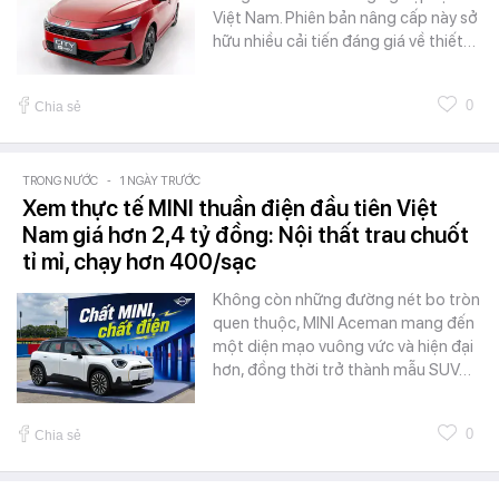
Việt Nam. Phiên bản nâng cấp này sở
hữu nhiều cải tiến đáng giá về thiết…
0
Chia sẻ
TRONG NƯỚC
-
1 NGÀY TRƯỚC
Xem thực tế MINI thuần điện đầu tiên Việt
Nam giá hơn 2,4 tỷ đồng: Nội thất trau chuốt
tỉ mỉ, chạy hơn 400/sạc
Không còn những đường nét bo tròn
quen thuộc, MINI Aceman mang đến
một diện mạo vuông vức và hiện đại
hơn, đồng thời trở thành mẫu SUV…
0
Chia sẻ