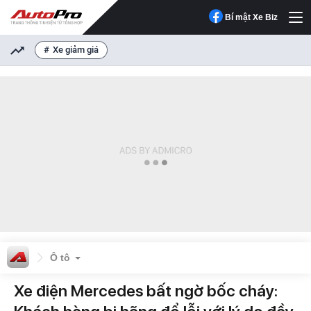
Bí mật Xe Biz
Xe giảm giá
Ô tô
Xe điện Mercedes bất ngờ bốc cháy: