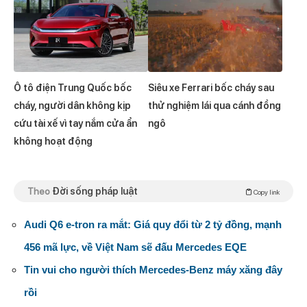
Ô tô điện Trung Quốc bốc
Siêu xe Ferrari bốc cháy sau
cháy, người dân không kịp
thử nghiệm lái qua cánh đồng
cứu tài xế vì tay nắm cửa ẩn
ngô
không hoạt động
Theo
Đời sống pháp luật
Copy link
Audi Q6 e-tron ra mắt: Giá quy đổi từ 2 tỷ đồng, mạnh
456 mã lực, về Việt Nam sẽ đấu Mercedes EQE
Tin vui cho người thích Mercedes-Benz máy xăng đây
rồi