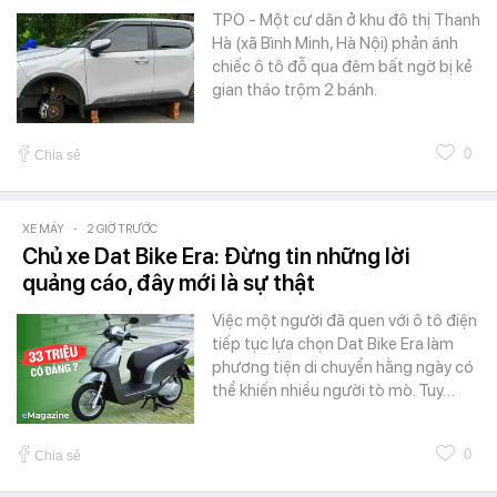
TPO - Một cư dân ở khu đô thị Thanh
Hà (xã Bình Minh, Hà Nội) phản ánh
chiếc ô tô đỗ qua đêm bất ngờ bị kẻ
gian tháo trộm 2 bánh.
0
Chia sẻ
XE MÁY
-
2 GIỜ TRƯỚC
Chủ xe Dat Bike Era: Đừng tin những lời
quảng cáo, đây mới là sự thật
Việc một người đã quen với ô tô điện
tiếp tục lựa chọn Dat Bike Era làm
phương tiện di chuyển hằng ngày có
thể khiến nhiều người tò mò. Tuy…
0
Chia sẻ