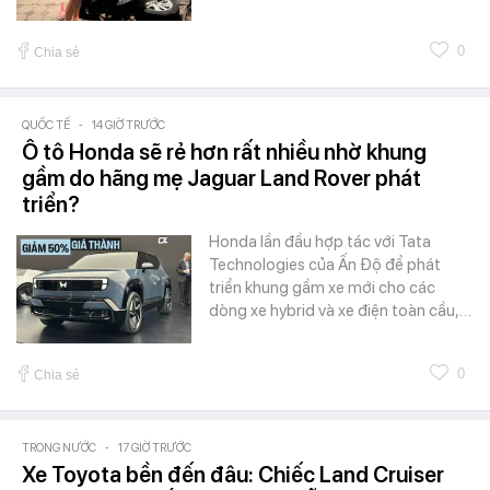
0
Chia sẻ
QUỐC TẾ
-
14 GIỜ TRƯỚC
Ô tô Honda sẽ rẻ hơn rất nhiều nhờ khung
gầm do hãng mẹ Jaguar Land Rover phát
triển?
Honda lần đầu hợp tác với Tata
Technologies của Ấn Độ để phát
triển khung gầm xe mới cho các
dòng xe hybrid và xe điện toàn cầu,…
0
Chia sẻ
TRONG NƯỚC
-
17 GIỜ TRƯỚC
Xe Toyota bền đến đâu: Chiếc Land Cruiser