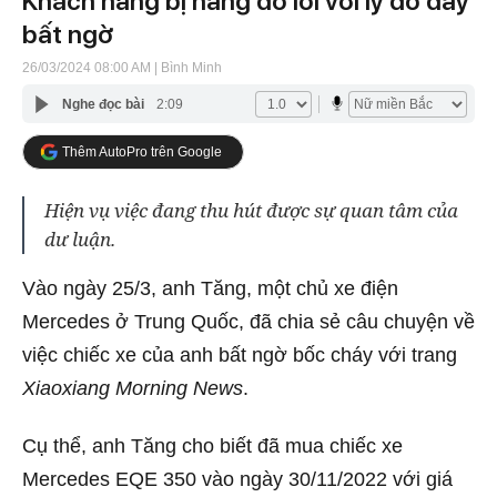
Khách hàng bị hãng đổ lỗi với lý do đầy
bất ngờ
26/03/2024 08:00 AM
| Bình Minh
Nghe đọc bài
2:09
Thêm AutoPro trên Google
Hiện vụ việc đang thu hút được sự quan tâm của
dư luận.
Vào ngày 25/3, anh Tăng, một chủ xe điện
Mercedes ở Trung Quốc, đã chia sẻ câu chuyện về
việc chiếc xe của anh bất ngờ bốc cháy với trang
Xiaoxiang Morning News
.
Cụ thể, anh Tăng cho biết đã mua chiếc xe
Mercedes EQE 350 vào ngày 30/11/2022 với giá