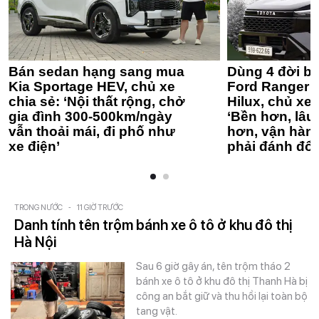
Bán sedan hạng sang mua
Dùng 4 đời bá
Kia Sportage HEV, chủ xe
Ford Ranger 
chia sẻ: ‘Nội thất rộng, chở
Hilux, chủ xe 
gia đình 300-500km/ngày
‘Bền hơn, lâu 
vẫn thoải mái, đi phố như
hơn, vận hàn
xe điện’
phải đánh đổi
TRONG NƯỚC
-
11 GIỜ TRƯỚC
Danh tính tên trộm bánh xe ô tô ở khu đô thị
Hà Nội
Sau 6 giờ gây án, tên trộm tháo 2
bánh xe ô tô ở khu đô thị Thanh Hà bị
công an bắt giữ và thu hồi lại toàn bộ
tang vật.