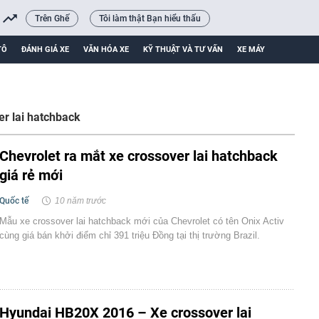
Trên Ghế
Tôi làm thật Bạn hiểu thấu
TÔ
ĐÁNH GIÁ XE
VĂN HÓA XE
KỸ THUẬT VÀ TƯ VẤN
XE MÁY
er lai hatchback
Chevrolet ra mắt xe crossover lai hatchback
giá rẻ mới
Quốc tế
10 năm trước
Mẫu xe crossover lai hatchback mới của Chevrolet có tên Onix Activ
cùng giá bán khởi điểm chỉ 391 triệu Đồng tại thị trường Brazil.
Hyundai HB20X 2016 – Xe crossover lai