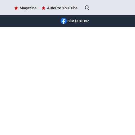
Magazine
AutoPro YouTube
BÍ MẬT XE BIZ