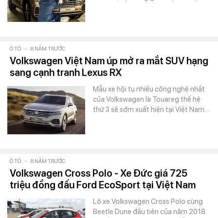
Ô TÔ
-
8 NĂM TRƯỚC
Volkswagen Việt Nam úp mở ra mắt SUV hạng
sang cạnh tranh Lexus RX
Mẫu xe hội tụ nhiều công nghệ nhất
của Volkswagen là Touareg thế hệ
thứ 3 sẽ sớm xuất hiện tại Việt Nam…
Ô TÔ
-
8 NĂM TRƯỚC
Volkswagen Cross Polo - Xe Đức giá 725
triệu đồng đấu Ford EcoSport tại Việt Nam
Lô xe Volkswagen Cross Polo cùng
Beetle Dune đầu tiên của năm 2018