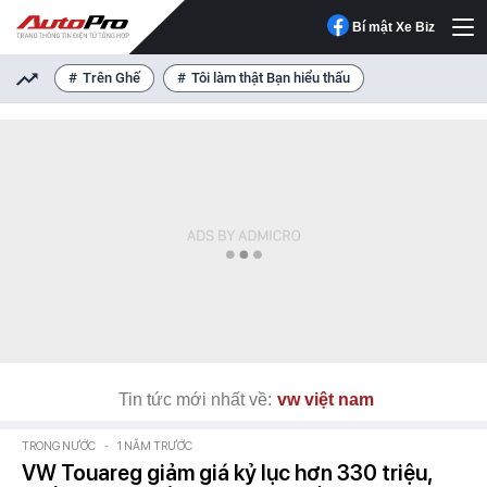
Bí mật Xe Biz
Trên Ghế
Tôi làm thật Bạn hiểu thấu
Tin tức mới nhất về:
vw việt nam
TRONG NƯỚC
-
1 NĂM TRƯỚC
VW Touareg giảm giá kỷ lục hơn 330 triệu,