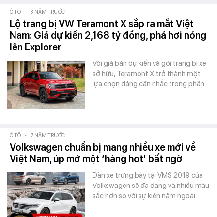
Ô TÔ
-
3 NĂM TRƯỚC
Lộ trang bị VW Teramont X sắp ra mắt Việt
Nam: Giá dự kiến 2,168 tỷ đồng, phả hơi nóng
lên Explorer
Với giá bán dự kiến và gói trang bị xe
sở hữu, Teramont X trở thành một
lựa chọn đáng cân nhắc trong phân…
Ô TÔ
-
7 NĂM TRƯỚC
Volkswagen chuẩn bị mang nhiều xe mới về
Việt Nam, úp mở một ‘hàng hot’ bất ngờ
Dàn xe trưng bày tại VMS 2019 của
Volkswagen sẽ đa dạng và nhiều màu
sắc hơn so với sự kiện năm ngoái.