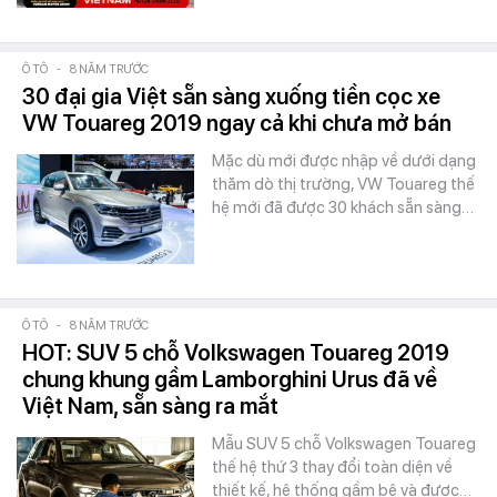
Ô TÔ
-
8 NĂM TRƯỚC
30 đại gia Việt sẵn sàng xuống tiền cọc xe
VW Touareg 2019 ngay cả khi chưa mở bán
Mặc dù mới được nhập về dưới dạng
thăm dò thị trường, VW Touareg thế
hệ mới đã được 30 khách sẵn sàng…
Ô TÔ
-
8 NĂM TRƯỚC
HOT: SUV 5 chỗ Volkswagen Touareg 2019
chung khung gầm Lamborghini Urus đã về
Việt Nam, sẵn sàng ra mắt
Mẫu SUV 5 chỗ Volkswagen Touareg
thế hệ thứ 3 thay đổi toàn diện về
thiết kế, hệ thống gầm bệ và được…