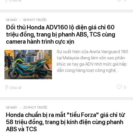
Chia sẻ
XE MÁY
-
19 PHÚT TRƯỚC
Đối thủ Honda ADV160 lộ diện giá chỉ 60
triệu đồng, trang bị phanh ABS, TCS cùng
camera hành trình cực xịn
Sự xuất hiện của Aveta Vanguard 180
tại Malaysia đang làm xôn xao phân
khúc xe tay ga ADV nhờ mức giá hấp
dẫn cùng hàng loạt công nghệ…
0
Chia sẻ
XE MÁY
-
23 PHÚT TRƯỚC
Honda chuẩn bị ra mắt "tiểu Forza" giá chỉ từ
58 triệu đồng, trang bị kính điện cùng phanh
ABS và TCS