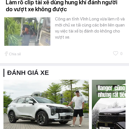
Làm rõ clip tài xế dùng hung khí đánh người
do vượt xe không được
Công an tỉnh Vĩnh Long vừa làm rõ và
mời chủ xe tải cùng các bên liên quan
vụ việc tài xế bị đánh do không cho
vượt xe.
0
Chia sẻ
ĐÁNH GIÁ XE