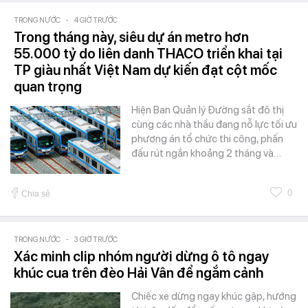
TRONG NƯỚC
-
4 GIỜ TRƯỚC
Trong tháng này, siêu dự án metro hơn
55.000 tỷ do liên danh THACO triển khai tại
TP giàu nhất Việt Nam dự kiến đạt cột mốc
quan trọng
Hiện Ban Quản lý Đường sắt đô thị
cùng các nhà thầu đang nỗ lực tối ưu
phương án tổ chức thi công, phấn
đấu rút ngắn khoảng 2 tháng và…
0
Chia sẻ
TRONG NƯỚC
-
3 GIỜ TRƯỚC
Xác minh clip nhóm người dừng ô tô ngay
khúc cua trên đèo Hải Vân để ngắm cảnh
Chiếc xe dừng ngay khúc gập, hướng