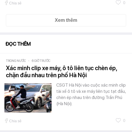
0
Chia sẻ
Xem thêm
ĐỌC THÊM
TRONG NƯỚC
-
6 GIỜ TRƯỚC
Xác minh clip xe máy, ô tô liên tục chèn ép,
chặn đầu nhau trên phố Hà Nội
CSGT Hà Nội vào cuộc xác minh clip
tài xế ô tô và xe máy liên tục tạt đầu,
chèn ép nhau trên đường Trần Phú
(Hà Nội).
0
Chia sẻ