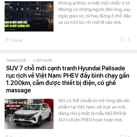
Không ai khóc vì mất một chiếc ô tô.
Nhưng có những người đàn ông, sau
ngày giao xe, cứ hay đứng ở chỗ đậu
xe cũ một lúc rồi mới đi vào nhà.
0
Chia sẻ
TRONG NƯỚC
-
2 GIỜ TRƯỚC
SUV 7 chỗ mới cạnh tranh Hyundai Palisade
rục rịch về Việt Nam: PHEV đầy bình chạy gần
1.200km, cắm được thiết bị điện, có ghế
massage
MG có thể chuẩn bị mở rộng dải sản
phẩm tại Việt Nam với loạt xe mới,
đáng chú ý nhất là mẫu MG RX9 là
SUV cỡ lớn PHEV hoàn toàn mới.