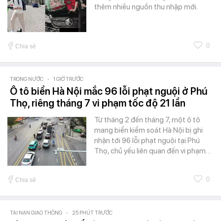
thêm nhiều nguồn thu nhập mới.
0
Chia sẻ
TRONG NƯỚC
-
1 GIỜ TRƯỚC
Ô tô biển Hà Nội mắc 96 lỗi phạt nguội ở Phú
Thọ, riêng tháng 7 vi phạm tốc độ 21 lần
Từ tháng 2 đến tháng 7, một ô tô
mang biển kiểm soát Hà Nội bị ghi
nhận tới 96 lỗi phạt nguội tại Phú
Thọ, chủ yếu liên quan đến vi phạm…
0
Chia sẻ
TAI NẠN GIAO THÔNG
-
25 PHÚT TRƯỚC