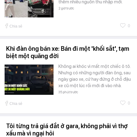
thêm nhiều nguồn thu nhập mới.
2 giờ trước
0
Chia sẻ
Khi đàn ông bán xe: Bán đi một 'khối sắt', tạm
biệt một quãng đời
Không ai khóc vì mất một chiếc ô tô.
Nhưng có những người đàn ông, sau
ngày giao xe, cứ hay đứng ở chỗ đậu
xe cũ một lúc rồi mới đi vào nhà.
35 phút trước
0
Chia sẻ
Tôi từng trả giá đắt ở gara, không phải vì thợ
xấu mà vì ngại hỏi