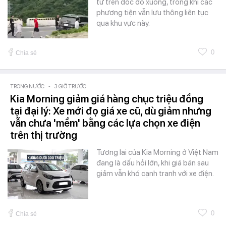
từ trên dốc đổ xuống, trong khi các
phương tiện vẫn lưu thông liên tục
qua khu vực này.
0
Chia sẻ
TRONG NƯỚC
-
3 GIỜ TRƯỚC
Kia Morning giảm giá hàng chục triệu đồng
tại đại lý: Xe mới đọ giá xe cũ, dù giảm nhưng
vẫn chưa 'mềm' bằng các lựa chọn xe điện
trên thị trường
Tương lai của Kia Morning ở Việt Nam
đang là dấu hỏi lớn, khi giá bán sau
giảm vẫn khó cạnh tranh với xe điện.
0
Chia sẻ