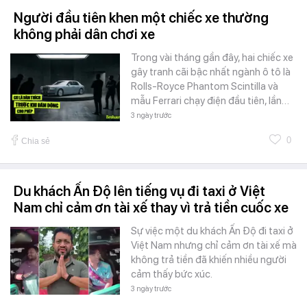
Người đầu tiên khen một chiếc xe thường
không phải dân chơi xe
Trong vài tháng gần đây, hai chiếc xe
gây tranh cãi bậc nhất ngành ô tô là
Rolls-Royce Phantom Scintilla và
mẫu Ferrari chạy điện đầu tiên, lần…
3 ngày trước
0
Chia sẻ
Du khách Ấn Độ lên tiếng vụ đi taxi ở Việt
Nam chỉ cảm ơn tài xế thay vì trả tiền cuốc xe
Sự việc một du khách Ấn Độ đi taxi ở
Việt Nam nhưng chỉ cảm ơn tài xế mà
không trả tiền đã khiến nhiều người
cảm thấy bức xúc.
3 ngày trước