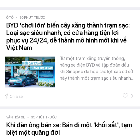
Ô TÔ
-
30 PHÚT TRƯỚC
BYD 'chơi lớn' biến cây xăng thành trạm sạc:
Loại sạc siêu nhanh, có cửa hàng tiện lợi
phục vụ 24/24, dễ thành mô hình mới khi về
Việt Nam
Từ một trạm xăng truyền thống,
hãng xe điện BYD và tập đoàn dầu
khí Sinopec đã hợp tác lột xác cơ sở
này thành một trạm sạc siêu nhanh…
0
Chia sẻ
VĂN HÓA XE
-
35 PHÚT TRƯỚC
Khi đàn ông bán xe: Bán đi một 'khối sắt', tạm
biệt một quãng đời