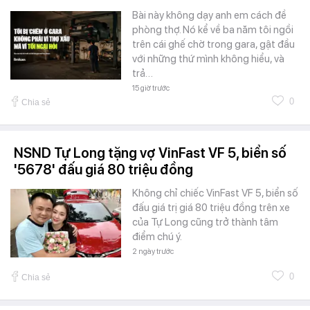
Bài này không dạy anh em cách đề
phòng thợ. Nó kể về ba năm tôi ngồi
trên cái ghế chờ trong gara, gật đầu
với những thứ mình không hiểu, và
trả…
15 giờ trước
0
Chia sẻ
NSND Tự Long tặng vợ VinFast VF 5, biển số
'5678' đấu giá 80 triệu đồng
Không chỉ chiếc VinFast VF 5, biển số
đấu giá trị giá 80 triệu đồng trên xe
của Tự Long cũng trở thành tâm
điểm chú ý.
2 ngày trước
0
Chia sẻ