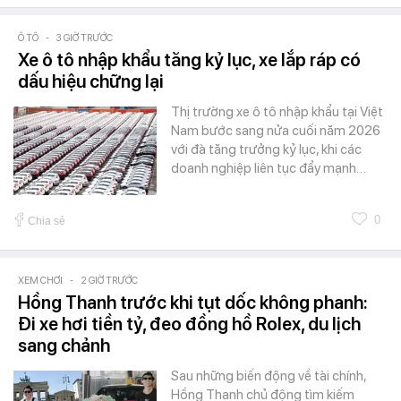
Ô TÔ
-
3 GIỜ TRƯỚC
Xe ô tô nhập khẩu tăng kỷ lục, xe lắp ráp có
dấu hiệu chững lại
Thị trường xe ô tô nhập khẩu tại Việt
Nam bước sang nửa cuối năm 2026
với đà tăng trưởng kỷ lục, khi các
doanh nghiệp liên tục đẩy mạnh…
0
Chia sẻ
XEM CHƠI
-
2 GIỜ TRƯỚC
Hồng Thanh trước khi tụt dốc không phanh:
Đi xe hơi tiền tỷ, đeo đồng hồ Rolex, du lịch
sang chảnh
Sau những biến động về tài chính,
Hồng Thanh chủ động tìm kiếm