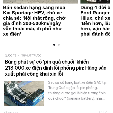
Bán sedan hạng sang mua
Dùng 4 đời bá
Kia Sportage HEV, chủ xe
Ford Ranger 
chia sẻ: ‘Nội thất rộng, chở
Hilux, chủ xe 
gia đình 300-500km/ngày
‘Bền hơn, lâu 
vẫn thoải mái, đi phố như
hơn, vận hàn
xe điện’
phải đánh đổi
QUỐC TẾ
-
15 PHÚT TRƯỚC
Bùng phát sự cố 'pin quả chuối' khiến
213.000 xe điện dính lỗi phồng pin: Hãng sản
xuất phải công khai xin lỗi
Sau sự cố hàng loạt xe điện GAC tại
Trung Quốc gặp lỗi pin phồng,
thường được gọi là hiện tượng "pin
quả chuối" (banana battery), nhà…
0