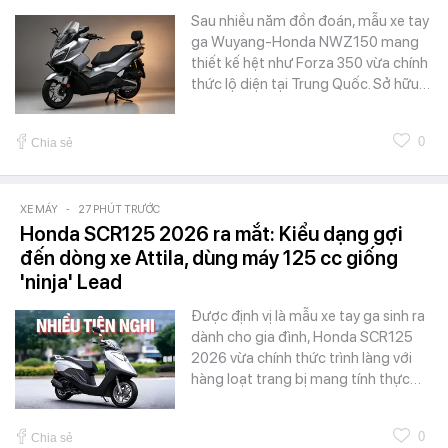
Sau nhiều năm đồn đoán, mẫu xe tay
ga Wuyang-Honda NWZ150 mang
thiết kế hệt như Forza 350 vừa chính
thức lộ diện tại Trung Quốc. Sở hữu…
0
Chia sẻ
XE MÁY
-
27 PHÚT TRƯỚC
Honda SCR125 2026 ra mắt: Kiểu dạng gợi
đến dòng xe Attila, dùng máy 125 cc giống
'ninja' Lead
Được định vị là mẫu xe tay ga sinh ra
dành cho gia đình, Honda SCR125
2026 vừa chính thức trình làng với
hàng loạt trang bị mang tính thực…
0
Chia sẻ