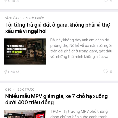
0
Chia sẻ
VĂN HÓA XE
-
15 GIỜ TRƯỚC
Tôi từng trả giá đắt ở gara, không phải vì thợ
xấu mà vì ngại hỏi
Bài này không dạy anh em cách đề
phòng thợ. Nó kể về ba năm tôi ngồi
trên cái ghế chờ trong gara, gật đầu
với những thứ mình không hiểu, và…
0
Chia sẻ
Ô TÔ
-
19 GIỜ TRƯỚC
Nhiều mẫu MPV giảm giá, xe 7 chỗ hạ xuống
dưới 400 triệu đồng
TPO - Thị trường MPV phổ thông
đang chứng kiến cuộc cạnh tranh