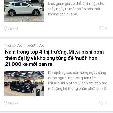
kho, giảm giá có thể là tín hiệu cho
thấy ngày ra mắt phiên bản mới
không còn quá xa.
0
Chia sẻ
TRONG NƯỚC
-
19 GIỜ TRƯỚC
Nằm trong top 4 thị trường, Mitsubishi bơm
thêm đại lý và kho phụ tùng để ‘nuôi’ hơn
21.000 xe mới bán ra
Khi dịch vụ sau bán hàng ngày càng
được người mua xe quan tâm,
Mitsubishi Motors Việt Nam tiếp tục
mở rộng hệ thống phân phối lên 76…
0
Chia sẻ