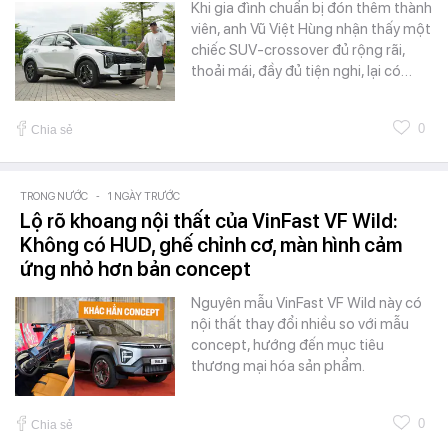
Khi gia đình chuẩn bị đón thêm thành
viên, anh Vũ Việt Hùng nhận thấy một
chiếc SUV-crossover đủ rộng rãi,
thoải mái, đầy đủ tiện nghi, lại có…
0
Chia sẻ
TRONG NƯỚC
-
1 NGÀY TRƯỚC
Lộ rõ khoang nội thất của VinFast VF Wild:
Không có HUD, ghế chỉnh cơ, màn hình cảm
ứng nhỏ hơn bản concept
Nguyên mẫu VinFast VF Wild này có
nội thất thay đổi nhiều so với mẫu
concept, hướng đến mục tiêu
thương mại hóa sản phẩm.
0
Chia sẻ