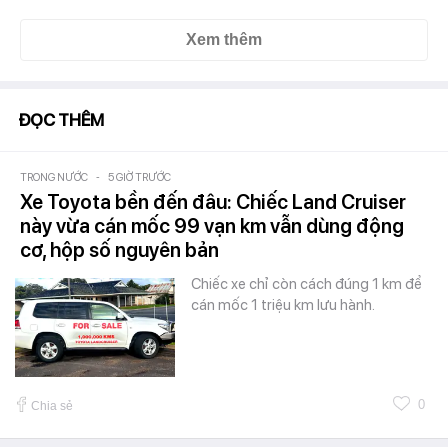
Xem thêm
ĐỌC THÊM
TRONG NƯỚC
-
5 GIỜ TRƯỚC
Xe Toyota bền đến đâu: Chiếc Land Cruiser
này vừa cán mốc 99 vạn km vẫn dùng động
cơ, hộp số nguyên bản
Chiếc xe chỉ còn cách đúng 1 km để
cán mốc 1 triệu km lưu hành.
0
Chia sẻ