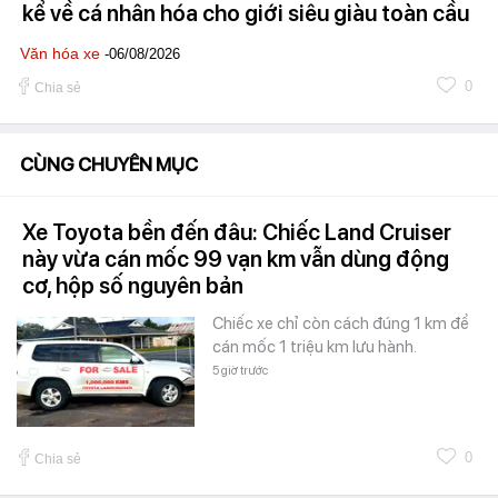
kể về cá nhân hóa cho giới siêu giàu toàn cầu
Văn hóa xe
-06/08/2026
0
Chia sẻ
CÙNG CHUYÊN MỤC
Xe Toyota bền đến đâu: Chiếc Land Cruiser
này vừa cán mốc 99 vạn km vẫn dùng động
cơ, hộp số nguyên bản
Chiếc xe chỉ còn cách đúng 1 km để
cán mốc 1 triệu km lưu hành.
5 giờ trước
0
Chia sẻ