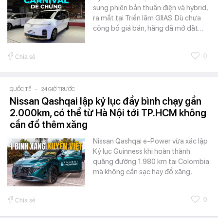
sung phiên bản thuần điện và hybrid,
ra mắt tại Triển lãm GIIAS. Dù chưa
công bố giá bán, hãng đã mở đặt…
0
Chia sẻ
QUỐC TẾ
-
24 GIỜ TRƯỚC
Nissan Qashqai lập kỷ lục đầy bình chạy gần
2.000km, có thể từ Hà Nội tới TP.HCM không
cần đổ thêm xăng
Nissan Qashqai e-Power vừa xác lập
Kỷ lục Guinness khi hoàn thành
quãng đường 1.980 km tại Colombia
mà không cần sạc hay đổ xăng,…
0
Chia sẻ