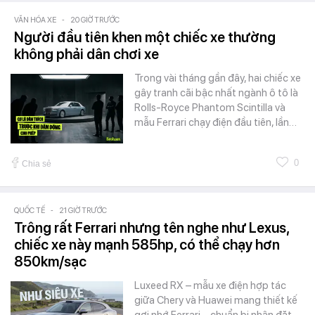
VĂN HÓA XE
-
20 GIỜ TRƯỚC
Người đầu tiên khen một chiếc xe thường
không phải dân chơi xe
Trong vài tháng gần đây, hai chiếc xe
gây tranh cãi bậc nhất ngành ô tô là
Rolls-Royce Phantom Scintilla và
mẫu Ferrari chạy điện đầu tiên, lần…
0
Chia sẻ
QUỐC TẾ
-
21 GIỜ TRƯỚC
Trông rất Ferrari nhưng tên nghe như Lexus,
chiếc xe này mạnh 585hp, có thể chạy hơn
850km/sạc
Luxeed RX – mẫu xe điện hợp tác
giữa Chery và Huawei mang thiết kế
gợi nhớ Ferrari – chuẩn bị nhận đặt