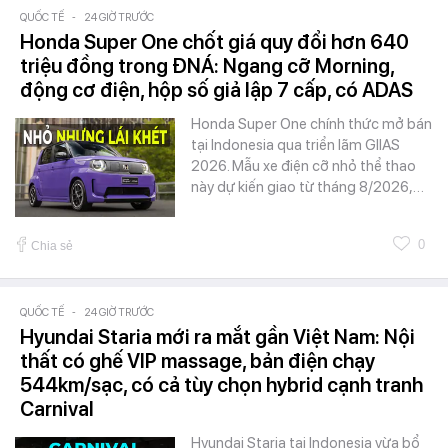
QUỐC TẾ
-
24 GIỜ TRƯỚC
Honda Super One chốt giá quy đổi hơn 640
triệu đồng trong ĐNÁ: Ngang cỡ Morning,
động cơ điện, hộp số giả lập 7 cấp, có ADAS
Honda Super One chính thức mở bán
tại Indonesia qua triển lãm GIIAS
2026. Mẫu xe điện cỡ nhỏ thể thao
này dự kiến giao từ tháng 8/2026,…
0
Chia sẻ
QUỐC TẾ
-
24 GIỜ TRƯỚC
Hyundai Staria mới ra mắt gần Việt Nam: Nội
thất có ghế VIP massage, bản điện chạy
544km/sạc, có cả tùy chọn hybrid cạnh tranh
Carnival
Hyundai Staria tại Indonesia vừa bổ