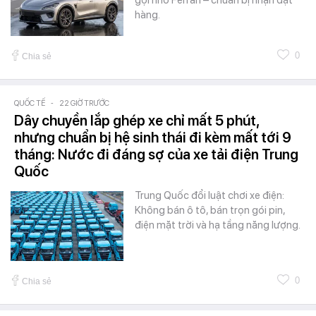
hàng.
0
Chia sẻ
QUỐC TẾ
-
22 GIỜ TRƯỚC
Dây chuyền lắp ghép xe chỉ mất 5 phút,
nhưng chuẩn bị hệ sinh thái đi kèm mất tới 9
tháng: Nước đi đáng sợ của xe tải điện Trung
Quốc
Trung Quốc đổi luật chơi xe điện:
Không bán ô tô, bán trọn gói pin,
điện mặt trời và hạ tầng năng lượng.
0
Chia sẻ