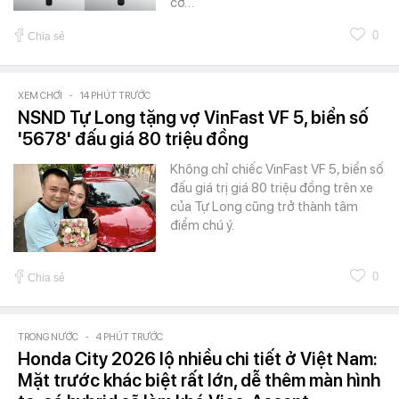
cơ…
0
Chia sẻ
XEM CHƠI
-
14 PHÚT TRƯỚC
NSND Tự Long tặng vợ VinFast VF 5, biển số
'5678' đấu giá 80 triệu đồng
Không chỉ chiếc VinFast VF 5, biển số
đấu giá trị giá 80 triệu đồng trên xe
của Tự Long cũng trở thành tâm
điểm chú ý.
0
Chia sẻ
TRONG NƯỚC
-
4 PHÚT TRƯỚC
Honda City 2026 lộ nhiều chi tiết ở Việt Nam:
Mặt trước khác biệt rất lớn, dễ thêm màn hình