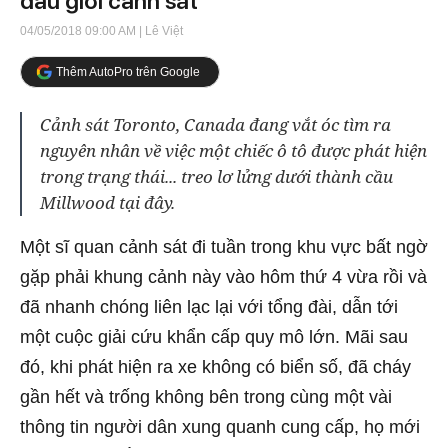
đầu giới cảnh sát
04/05/2018 09:00 AM
| Lê Việt
Thêm AutoPro trên Google
Cảnh sát Toronto, Canada đang vắt óc tìm ra
nguyên nhân về việc một chiếc ô tô được phát hiện
trong trạng thái... treo lơ lửng dưới thành cầu
Millwood tại đây.
Một sĩ quan cảnh sát đi tuần trong khu vực bất ngờ
gặp phải khung cảnh này vào hôm thứ 4 vừa rồi và
đã nhanh chóng liên lạc lại với tổng đài, dẫn tới
một cuộc giải cứu khẩn cấp quy mô lớn. Mãi sau
đó, khi phát hiện ra xe không có biển số, đã cháy
gần hết và trống không bên trong cùng một vài
thông tin người dân xung quanh cung cấp, họ mới