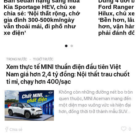
Bán sedan hạng sang mua
Dùng 4 đời bá
Kia Sportage HEV, chủ xe
Ford Ranger 
chia sẻ: ‘Nội thất rộng, chở
Hilux, chủ xe 
gia đình 300-500km/ngày
‘Bền hơn, lâu 
vẫn thoải mái, đi phố như
hơn, vận hàn
xe điện’
phải đánh đổi
TRONG NƯỚC
-
11 GIỜ TRƯỚC
Xem thực tế MINI thuần điện đầu tiên Việt
Nam giá hơn 2,4 tỷ đồng: Nội thất trau chuốt
tỉ mỉ, chạy hơn 400/sạc
Không còn những đường nét bo tròn
quen thuộc, MINI Aceman mang đến
một diện mạo vuông vức và hiện đại
hơn, đồng thời trở thành mẫu SUV…
0
Chia sẻ