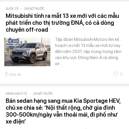
QUỐC TẾ
-
24 GIỜ TRƯỚC
Mitsubishi tính ra mắt 13 xe mới với các mẫu
phát triển cho thị trường ĐNÁ, có cả dòng
chuyên off-road
Tập đoàn Mitsubishi Motors lên kế
hoạch ra mắt 13 mẫu xe mới từ nay
đến năm 2031, tập trung trọng tâm
vào khu vực Đông Nam Á và dòng
xe…
0
Chia sẻ
ĐÁNH GIÁ Ô TÔ
-
24 GIỜ TRƯỚC
Bán sedan hạng sang mua Kia Sportage HEV,
chủ xe chia sẻ: ‘Nội thất rộng, chở gia đình
300-500km/ngày vẫn thoải mái, đi phố như
xe điện’