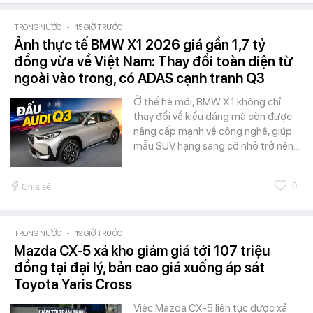
TRONG NƯỚC
-
15 GIỜ TRƯỚC
Ảnh thực tế BMW X1 2026 giá gần 1,7 tỷ
đồng vừa về Việt Nam: Thay đổi toàn diện từ
ngoài vào trong, có ADAS cạnh tranh Q3
Ở thế hệ mới, BMW X1 không chỉ
thay đổi về kiểu dáng mà còn được
nâng cấp mạnh về công nghệ, giúp
mẫu SUV hạng sang cỡ nhỏ trở nên…
0
Chia sẻ
TRONG NƯỚC
-
19 GIỜ TRƯỚC
Mazda CX-5 xả kho giảm giá tới 107 triệu
đồng tại đại lý, bản cao giá xuống áp sát
Toyota Yaris Cross
Việc Mazda CX-5 liên tục được xả