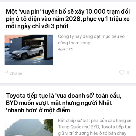
Một 'vua pin' tuyên bố sẽ xây 10.000 trạm đổi
pin ô tô điện vào năm 2028, phục vụ 1 triệu xe
mỗi ngày chỉ với 3 phút
Công ty này đang đặt mục tiêu vô
cùng tham vọng.
4 giờ trước
0
Chia sẻ
Toyota tiếp tục là 'vua doanh số' toàn cầu,
BYD muốn vượt mặt nhưng người Nhật
'nhanh hơn' ở một điểm
Bất chấp sự bứt phá của các hãng xe
Trung Quốc như BYD, Toyota tiếp tục
giữ vị trí thương hiệu ô tô bán chạy