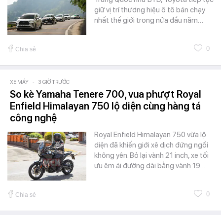
giữ vị trí thương hiệu ô tô bán chạy
nhất thế giới trong nửa đầu năm…
0
Chia sẻ
XE MÁY
-
3 GIỜ TRƯỚC
So kè Yamaha Tenere 700, vua phượt Royal
Enfield Himalayan 750 lộ diện cùng hàng tá
công nghệ
Royal Enfield Himalayan 750 vừa lộ
diện đã khiến giới xê dịch đứng ngồi
không yên. Bỏ lại vành 21 inch, xe tối
ưu êm ái đường dài bằng vành 19…
0
Chia sẻ