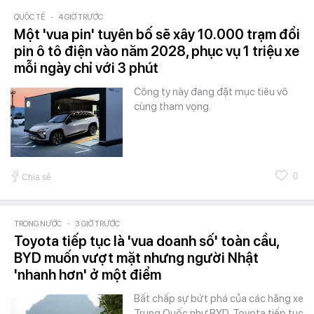
QUỐC TẾ
-
4 GIỜ TRƯỚC
Một 'vua pin' tuyên bố sẽ xây 10.000 trạm đổi
pin ô tô điện vào năm 2028, phục vụ 1 triệu xe
mỗi ngày chỉ với 3 phút
Công ty này đang đặt mục tiêu vô
cùng tham vọng.
0
Chia sẻ
TRONG NƯỚC
-
3 GIỜ TRƯỚC
Toyota tiếp tục là 'vua doanh số' toàn cầu,
BYD muốn vượt mặt nhưng người Nhật
'nhanh hơn' ở một điểm
Bất chấp sự bứt phá của các hãng xe
Trung Quốc như BYD, Toyota tiếp tục