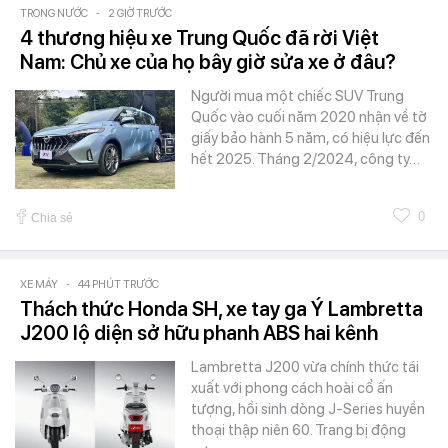
TRONG NƯỚC
-
2 GIỜ TRƯỚC
4 thương hiệu xe Trung Quốc đã rời Việt
Nam: Chủ xe của họ bây giờ sửa xe ở đâu?
Người mua một chiếc SUV Trung
Quốc vào cuối năm 2020 nhận về tờ
giấy bảo hành 5 năm, có hiệu lực đến
hết 2025. Tháng 2/2024, công ty…
0
Chia sẻ
XE MÁY
-
44 PHÚT TRƯỚC
Thách thức Honda SH, xe tay ga Ý Lambretta
J200 lộ diện sở hữu phanh ABS hai kênh
Lambretta J200 vừa chính thức tái
xuất với phong cách hoài cổ ấn
tượng, hồi sinh dòng J-Series huyền
thoại thập niên 60. Trang bị động