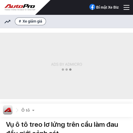
Bí mật Xe Biz
Xe giảm giá
Ô tô
Vụ ô tô treo lơ lửng trên cầu làm đau