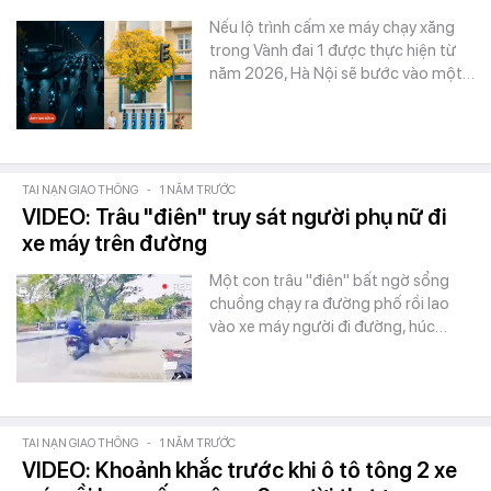
Nếu lộ trình cấm xe máy chạy xăng
trong Vành đai 1 được thực hiện từ
năm 2026, Hà Nội sẽ bước vào một…
TAI NẠN GIAO THÔNG
-
1 NĂM TRƯỚC
VIDEO: Trâu "điên" truy sát người phụ nữ đi
xe máy trên đường
Một con trâu "điên" bất ngờ sổng
chuồng chạy ra đường phố rồi lao
vào xe máy người đi đường, húc…
TAI NẠN GIAO THÔNG
-
1 NĂM TRƯỚC
VIDEO: Khoảnh khắc trước khi ô tô tông 2 xe