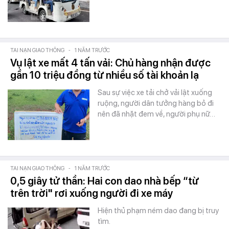
TAI NẠN GIAO THÔNG
-
1 NĂM TRƯỚC
Vụ lật xe mất 4 tấn vải: Chủ hàng nhận được
gần 10 triệu đồng từ nhiều số tài khoản lạ
Sau sự việc xe tải chở vải lật xuống
ruộng, người dân tưởng hàng bỏ đi
nên đã nhặt đem về, người phụ nữ…
TAI NẠN GIAO THÔNG
-
1 NĂM TRƯỚC
0,5 giây tử thần: Hai con dao nhà bếp “từ
trên trời" rơi xuống người đi xe máy
Hiện thủ phạm ném dao đang bị truy
tìm.