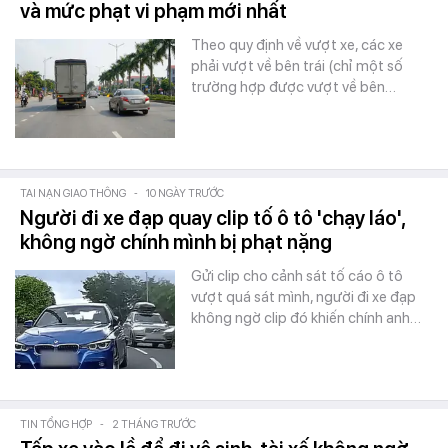
và mức phạt vi phạm mới nhất
Theo quy định về vượt xe, các xe
phải vượt về bên trái (chỉ một số
trường hợp được vượt về bên…
TAI NẠN GIAO THÔNG
-
10 NGÀY TRƯỚC
Người đi xe đạp quay clip tố ô tô 'chạy láo',
không ngờ chính mình bị phạt nặng
Gửi clip cho cảnh sát tố cáo ô tô
vượt quá sát mình, người đi xe đạp
không ngờ clip đó khiến chính anh…
TIN TỔNG HỢP
-
2 THÁNG TRƯỚC