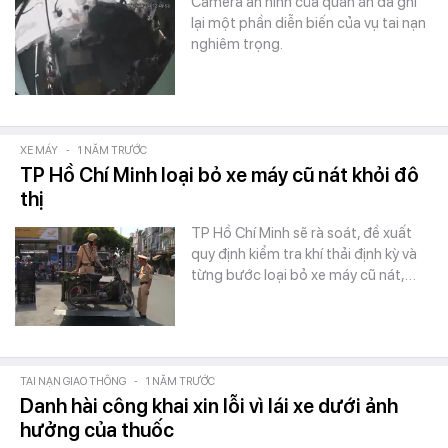
Camera an ninh của quán ăn đã ghi
lại một phần diễn biến của vụ tai nạn
nghiêm trọng.
XE MÁY
-
1 NĂM TRƯỚC
TP Hồ Chí Minh loại bỏ xe máy cũ nát khỏi đô
thị
TP Hồ Chí Minh sẽ rà soát, đề xuất
quy định kiểm tra khí thải định kỳ và
từng bước loại bỏ xe máy cũ nát,…
TAI NẠN GIAO THÔNG
-
1 NĂM TRƯỚC
Danh hài công khai xin lỗi vì lái xe dưới ảnh
hưởng của thuốc