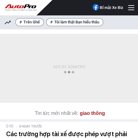
Bí mật Xe Biz
Trên Ghế
Tôi làm thật Bạn hiểu thấu
Tin tức mới nhất về:
giao thông
Ô TÔ
-
6 NGÀY TRƯỚC
Các trường hợp tài xế được phép vượt phải