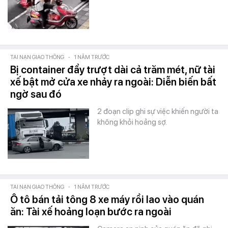
TAI NẠN GIAO THÔNG
-
1 NĂM TRƯỚC
Bị container đẩy trượt dài cả trăm mét, nữ tài
xế bật mở cửa xe nhảy ra ngoài: Diễn biến bất
ngờ sau đó
2 đoạn clip ghi sự việc khiến người ta
không khỏi hoảng sợ.
TAI NẠN GIAO THÔNG
-
1 NĂM TRƯỚC
Ô tô bán tải tông 8 xe máy rồi lao vào quán
ăn: Tài xế hoảng loạn bước ra ngoài