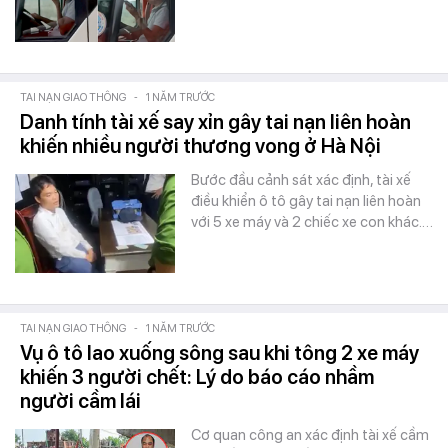
TAI NẠN GIAO THÔNG
-
1 NĂM TRƯỚC
Danh tính tài xế say xỉn gây tai nạn liên hoàn
khiến nhiều người thương vong ở Hà Nội
Bước đầu cảnh sát xác định, tài xế
điều khiển ô tô gây tai nạn liên hoàn
với 5 xe máy và 2 chiếc xe con khác.…
TAI NẠN GIAO THÔNG
-
1 NĂM TRƯỚC
Vụ ô tô lao xuống sông sau khi tông 2 xe máy
khiến 3 người chết: Lý do báo cáo nhầm
người cầm lái
Cơ quan công an xác định tài xế cầm