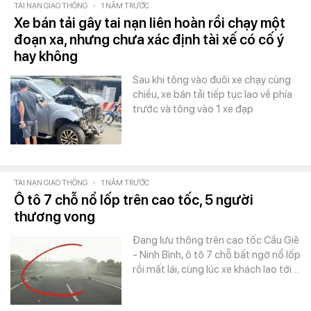
TAI NẠN GIAO THÔNG
-
1 NĂM TRƯỚC
Xe bán tải gây tai nạn liên hoàn rồi chạy một
đoạn xa, nhưng chưa xác định tài xế có cố ý
hay không
Sau khi tông vào đuôi xe chạy cùng
chiều, xe bán tải tiếp tục lao về phía
trước và tông vào 1 xe đạp
TAI NẠN GIAO THÔNG
-
1 NĂM TRƯỚC
Ô tô 7 chỗ nổ lốp trên cao tốc, 5 người
thương vong
Đang lưu thông trên cao tốc Cầu Giẽ
- Ninh Bình, ô tô 7 chỗ bất ngờ nổ lốp
rồi mất lái, cùng lúc xe khách lao tới…