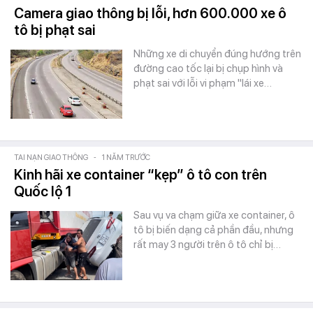
Camera giao thông bị lỗi, hơn 600.000 xe ô
tô bị phạt sai
Những xe di chuyển đúng hướng trên
đường cao tốc lại bị chụp hình và
phạt sai với lỗi vi phạm "lái xe…
TAI NẠN GIAO THÔNG
-
1 NĂM TRƯỚC
Kinh hãi xe container “kẹp” ô tô con trên
Quốc lộ 1
Sau vụ va chạm giữa xe container, ô
tô bị biến dạng cả phần đầu, nhưng
rất may 3 người trên ô tô chỉ bị…