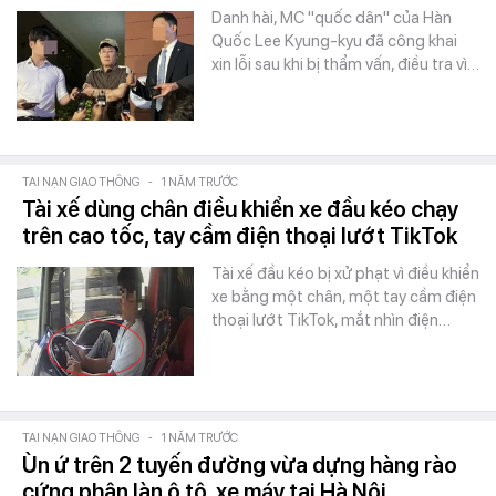
Danh hài, MC "quốc dân" của Hàn
Quốc Lee Kyung-kyu đã công khai
xin lỗi sau khi bị thẩm vấn, điều tra vì…
TAI NẠN GIAO THÔNG
-
1 NĂM TRƯỚC
Tài xế dùng chân điều khiển xe đầu kéo chạy
trên cao tốc, tay cầm điện thoại lướt TikTok
Tài xế đầu kéo bị xử phạt vì điều khiển
xe bằng một chân, một tay cầm điện
thoại lướt TikTok, mắt nhìn điện…
TAI NẠN GIAO THÔNG
-
1 NĂM TRƯỚC
Ùn ứ trên 2 tuyến đường vừa dựng hàng rào
cứng phân làn ô tô, xe máy tại Hà Nội