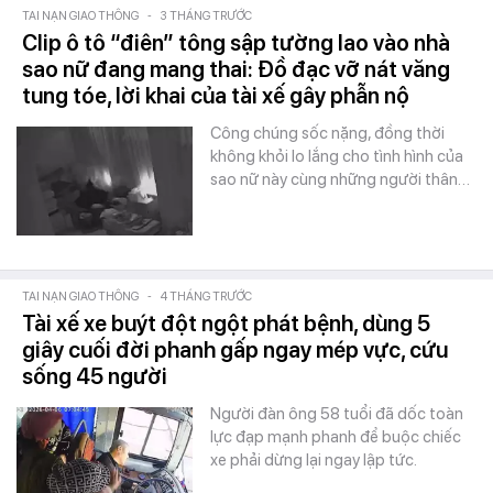
TAI NẠN GIAO THÔNG
-
3 THÁNG TRƯỚC
Clip ô tô “điên” tông sập tường lao vào nhà
sao nữ đang mang thai: Đồ đạc vỡ nát văng
tung tóe, lời khai của tài xế gây phẫn nộ
Công chúng sốc nặng, đồng thời
không khỏi lo lắng cho tình hình của
sao nữ này cùng những người thân…
TAI NẠN GIAO THÔNG
-
4 THÁNG TRƯỚC
Tài xế xe buýt đột ngột phát bệnh, dùng 5
giây cuối đời phanh gấp ngay mép vực, cứu
sống 45 người
Người đàn ông 58 tuổi đã dốc toàn
lực đạp mạnh phanh để buộc chiếc
xe phải dừng lại ngay lập tức.