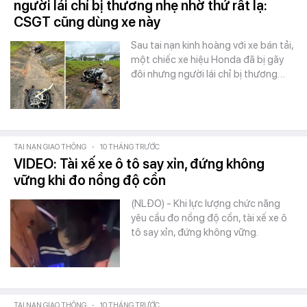
người lái chỉ bị thương nhẹ nhờ thứ rất lạ:
CSGT cũng dùng xe này
Sau tai nạn kinh hoàng với xe bán tải,
một chiếc xe hiệu Honda đã bị gãy
đôi nhưng người lái chỉ bị thương…
TAI NẠN GIAO THÔNG
-
10 THÁNG TRƯỚC
VIDEO: Tài xế xe ô tô say xỉn, đứng không
vững khi đo nồng độ cồn
(NLĐO) - Khi lực lượng chức năng
yêu cầu đo nồng độ cồn, tài xế xe ô
tô say xỉn, đứng không vững.
TAI NẠN GIAO THÔNG
-
10 THÁNG TRƯỚC