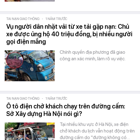
TAI NẠN GIAO THÔNG
-
1 NĂM TRƯỚC
Vụ người dân nhặt vải từ xe tải gặp nạn: Chủ
xe được ủng hộ 40 triệu đồng, bị nhiều người
gọi điện mắng
Chính quyền địa phương đã giao
công an xác minh, làm rõ vụ việc.
TAI NẠN GIAO THÔNG
-
1 NĂM TRƯỚC
Ô tô điện chở khách chạy trên đường cấm:
Sở Xây dựng Hà Nội nói gì?
Tại nhiều khu vực ở Hà Nội, xe điện
chở khách du lịch vẫn hoạt động trên
đường cấm do "đường không có…