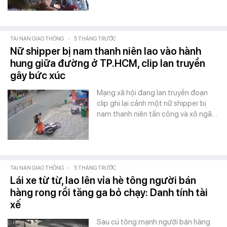
TAI NẠN GIAO THÔNG
-
5 THÁNG TRƯỚC
Nữ shipper bị nam thanh niên lao vào hành
hung giữa đường ở TP.HCM, clip lan truyền
gây bức xúc
Mạng xã hội đang lan truyền đoạn
clip ghi lại cảnh một nữ shipper bị
nam thanh niên tấn công và xô ngã…
TAI NẠN GIAO THÔNG
-
5 THÁNG TRƯỚC
Lái xe từ từ, lao lên vỉa hè tông người bán
hàng rong rồi tăng ga bỏ chạy: Danh tính tài
xế
Sau cú tông mạnh người bán hàng