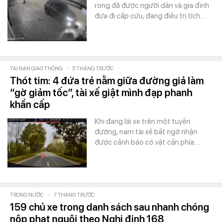
rong đã được người dân và gia đình
đưa đi cấp cứu, đang điều trị tích…
TAI NẠN GIAO THÔNG
-
5 THÁNG TRƯỚC
Thót tim: 4 đứa trẻ nằm giữa đường giả làm
“gờ giảm tốc”, tài xế giật mình đạp phanh
khẩn cấp
Khi đang lái xe trên một tuyến
đường, nam tài xế bất ngờ nhận
được cảnh báo có vật cản phía…
TRONG NƯỚC
-
7 THÁNG TRƯỚC
159 chủ xe trong danh sách sau nhanh chóng
nộp phạt nguội theo Nghị định 168