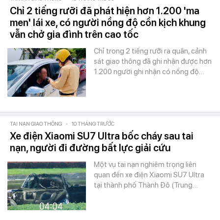
Chỉ 2 tiếng rưỡi đã phát hiện hơn 1.200 'ma
men' lái xe, có người nồng độ cồn kịch khung
vẫn chở gia đình trên cao tốc
Chỉ trong 2 tiếng rưỡi ra quân, cảnh
sát giao thông đã ghi nhận được hơn
1.200 người ghi nhận có nồng độ…
TAI NẠN GIAO THÔNG
-
10 THÁNG TRƯỚC
Xe điện Xiaomi SU7 Ultra bốc cháy sau tai
nạn, người đi đường bất lực giải cứu
Một vụ tai nạn nghiêm trọng liên
quan đến xe điện Xiaomi SU7 Ultra
tại thành phố Thành Đô (Trung…