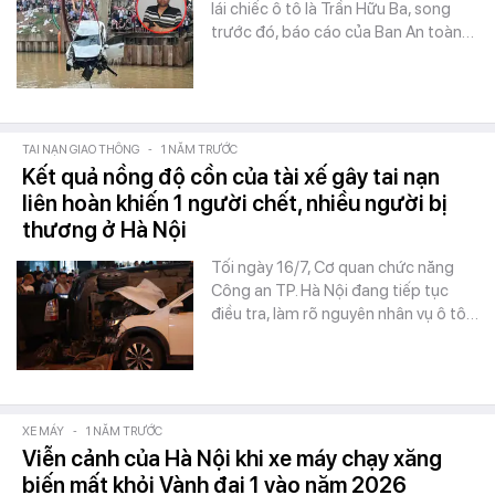
lái chiếc ô tô là Trần Hữu Ba, song
trước đó, báo cáo của Ban An toàn…
TAI NẠN GIAO THÔNG
-
1 NĂM TRƯỚC
Kết quả nồng độ cồn của tài xế gây tai nạn
liên hoàn khiến 1 người chết, nhiều người bị
thương ở Hà Nội
Tối ngày 16/7, Cơ quan chức năng
Công an TP. Hà Nội đang tiếp tục
điều tra, làm rõ nguyên nhân vụ ô tô…
XE MÁY
-
1 NĂM TRƯỚC
Viễn cảnh của Hà Nội khi xe máy chạy xăng
biến mất khỏi Vành đai 1 vào năm 2026