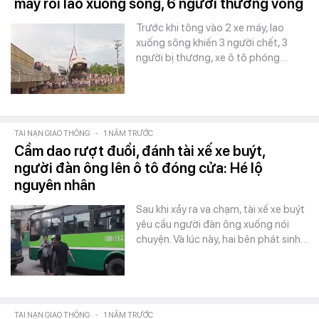
máy rồi lao xuống sông, 6 người thương vong
Trước khi tông vào 2 xe máy, lao
xuống sông khiến 3 người chết, 3
người bị thương, xe ô tô phóng…
TAI NẠN GIAO THÔNG
-
1 NĂM TRƯỚC
Cầm dao rượt đuổi, đánh tài xế xe buýt,
người đàn ông lên ô tô đóng cửa: Hé lộ
nguyên nhân
Sau khi xảy ra va chạm, tài xế xe buýt
yêu cầu người đàn ông xuống nói
chuyện. Và lúc này, hai bên phát sinh…
TAI NẠN GIAO THÔNG
-
1 NĂM TRƯỚC