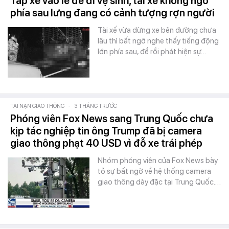
Tấp xe vào lề để đi vệ sinh, tài xế không ngờ
phía sau lưng đang có cảnh tượng rợn người
Tài xế vừa dừng xe bên đường chưa
lâu thì bất ngờ nghe thấy tiếng động
lớn phía sau, để rồi phát hiện sự…
TAI NẠN GIAO THÔNG
-
3 THÁNG TRƯỚC
Phóng viên Fox News sang Trung Quốc chưa
kịp tác nghiệp tin ông Trump đã bị camera
giao thông phạt 40 USD vì đỗ xe trái phép
Nhóm phóng viên của Fox News bày
tỏ sự bất ngờ về hệ thống camera
giao thông dày đặc tại Trung Quốc.…