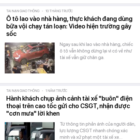
TAI NẠN GIAO THÔNG
-
10 THÁNG TRƯỚC
Ô tô lao vào nhà hàng, thực khách đang dùng
bữa vội chạy tán loạn: Video hiện trường gây
sốc
Ngay sau khi lao vào nhà hàng, chiếc
ô tô vẫn không dừng lại vì có vẻ như
tài xế vẫn giữ chân ga.
TAI NẠN GIAO THÔNG
-
1 NĂM TRƯỚC
Hành khách chụp ảnh cảnh tài xế "buôn" điện
thoại trên cao tốc gửi cho CSGT, nhận được
"cơn mưa" lời khen
Từ thông tin phản ánh của người dân,
lực lượng CSGT nhanh chóng xác
minh và xử phạt một tài xế xe…