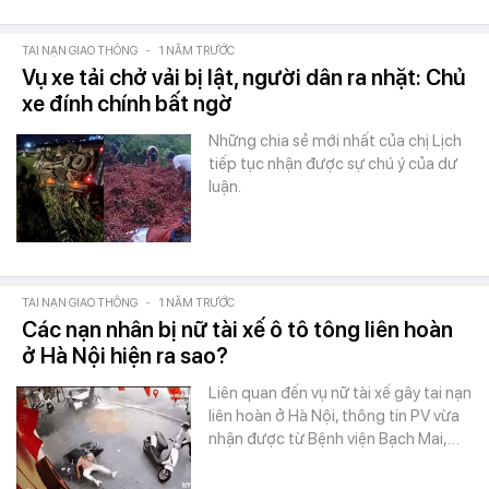
TAI NẠN GIAO THÔNG
-
1 NĂM TRƯỚC
Vụ xe tải chở vải bị lật, người dân ra nhặt: Chủ
xe đính chính bất ngờ
Những chia sẻ mới nhất của chị Lịch
tiếp tục nhận được sự chú ý của dư
luận.
TAI NẠN GIAO THÔNG
-
1 NĂM TRƯỚC
Các nạn nhân bị nữ tài xế ô tô tông liên hoàn
ở Hà Nội hiện ra sao?
Liên quan đến vụ nữ tài xế gây tai nạn
liên hoàn ở Hà Nội, thông tin PV vừa
nhận được từ Bệnh viện Bạch Mai,…