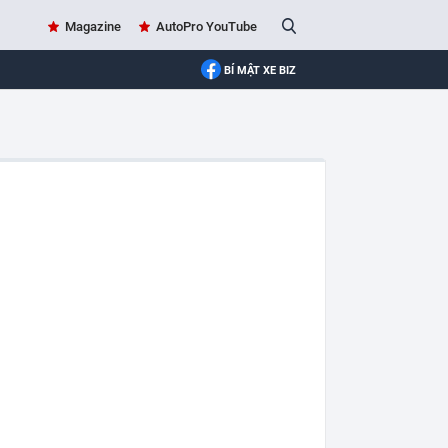
Magazine
AutoPro YouTube
BÍ MẬT XE BIZ