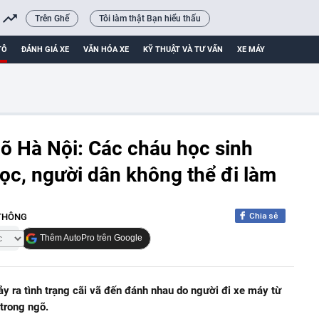
Trên Ghế
Tôi làm thật Bạn hiểu thấu
TÔ
ĐÁNH GIÁ XE
VĂN HÓA XE
KỸ THUẬT VÀ TƯ VẤN
XE MÁY
õ Hà Nội: Các cháu học sinh
học, người dân không thể đi làm
Chia sẻ
 THÔNG
Thêm AutoPro trên Google
y ra tình trạng cãi vã đến đánh nhau do người đi xe máy từ
trong ngõ.