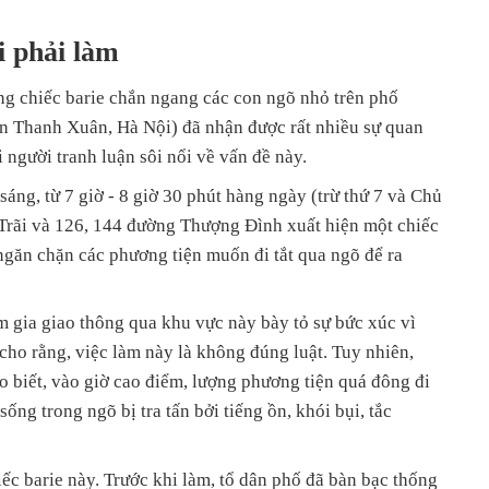
 phải làm
g chiếc barie chắn ngang các con ngõ nhỏ trên phố
n Thanh Xuân, Hà Nội) đã nhận được rất nhiều sự quan
người tranh luận sôi nổi về vấn đề này.
sáng, từ 7 giờ - 8 giờ 30 phút hàng ngày (trừ thứ 7 và Chủ
 Trãi và 126, 144 đường Thượng Đình xuất hiện một chiếc
ngăn chặn các phương tiện muốn đi tắt qua ngõ để ra
 gia giao thông qua khu vực này bày tỏ sự bức xúc vì
cho rằng, việc làm này là không đúng luật. Tuy nhiên,
o biết, vào giờ cao điểm, lượng phương tiện quá đông đi
ng trong ngõ bị tra tấn bởi tiếng ồn, khói bụi, tắc
iếc barie này. Trước khi làm, tổ dân phố đã bàn bạc thống