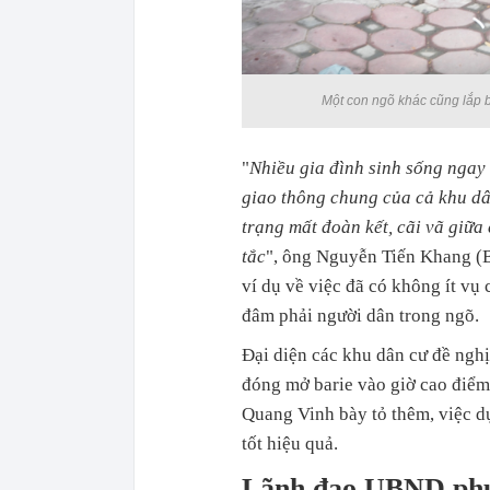
Một con ngõ khác cũng lắp ba
"
Nhiều gia đình sinh sống ngay 
giao thông chung của cả khu dâ
trạng mất đoàn kết, cãi vã giữa
tắc
", ông Nguyễn Tiến Khang (B
ví dụ về việc đã có không ít vụ
đâm phải người dân trong ngõ.
Đại diện các khu dân cư đề ng
đóng mở barie vào giờ cao điểm
Quang Vinh bày tỏ thêm, việc dự
tốt hiệu quả.
Lãnh đạo UBND phư