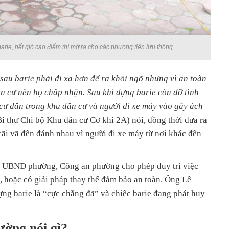
rie, hết giờ cao điểm thì mở ra cho các phương tiện lưu thông.
sau barie phải đi xa hơn để ra khỏi ngõ nhưng vì an toàn
n cư nên họ chấp nhận. Sau khi dựng barie còn đỡ tình
 cư dân trong khu dân cư và người đi xe máy vào gây ách
í thư Chi bộ Khu dân cư Cơ khí 2A) nói, đồng thời đưa ra
 cãi vã đến đánh nhau vì người đi xe máy từ nơi khác đến
hị UBND phường, Công an phường cho phép duy trì việc
, hoặc có giải pháp thay thế đảm bảo an toàn. Ông Lê
ng barie là “cực chẳng đã” và chiếc barie đang phát huy
ờng nói gì?