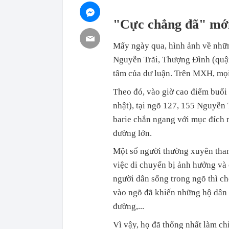
"Cực chẳng đã" mới
Mấy ngày qua, hình ảnh về nhữn
Nguyễn Trãi, Thượng Đình (quậ
tâm của dư luận. Trên MXH, mọi 
Theo đó, vào giờ cao điểm buổi 
nhật), tại ngõ 127, 155 Nguyễn
barie chắn ngang với mục đích 
đường lớn.
Một số người thường xuyên tham
việc di chuyển bị ảnh hưởng và 
người dân sống trong ngõ thì ch
vào ngõ đã khiến những hộ dân số
đường,...
Vì vậy, họ đã thống nhất làm ch