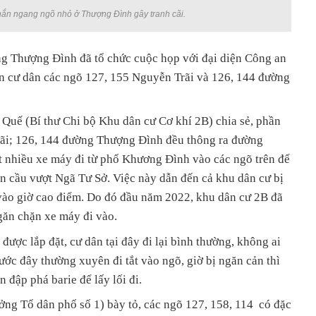
hắn ngang ngõ nhỏ ở Thượng Đình gây tranh cãi.
 Thượng Đình đã tổ chức cuộc họp với đại diện Công an
n cư dân các ngõ 127, 155 Nguyễn Trãi và 126, 144 đường
Quế (Bí thư Chi bộ Khu dân cư Cơ khí 2B) chia sẻ, phần
rãi; 126, 144 đường Thượng Đình đều thông ra đường
t nhiều xe máy đi từ phố Khương Đình vào các ngõ trên để
n cầu vượt Ngã Tư Sở. Việc này dẫn đến cả khu dân cư bị
ại vào giờ cao điểm. Do đó đầu năm 2022, khu dân cư 2B đã
ngăn chặn xe máy đi vào.
được lắp đặt, cư dân tại đây đi lại bình thường, không ai
ước đây thường xuyên đi tắt vào ngõ, giờ bị ngăn cản thì
 đập phá barie để lấy lối đi.
ng Tổ dân phố số 1) bày tỏ, các ngõ 127, 158, 114 có đặc