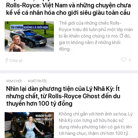
Rolls-Royce: Việt Nam và những chuyện chưa
kể về cá nhân hóa cho giới siêu giàu toàn cầu
Thế giới của những chiếc Rolls-
Royce triệu đô luôn phủ một lớp màn
bí ẩn khiến công chúng tò mò. Ở đó,
giá trị không nằm ở những khối
động…
0
Chia sẻ
XEM CHƠI
-
4 GIỜ TRƯỚC
Nhìn lại dàn phương tiện của Lý Nhã Kỳ: Ít
nhưng chất, từ Rolls-Royce Ghost đến du
thuyền hơn 100 tỷ đồng
Không chỉ gắn với hình ảnh xa hoa, Lý
Nhã Kỳ còn từng sở hữu hoặc sử
dụng nhiều phương tiện có giá trị lên
tới hàng chục, thậm chí hơn 100 tỷ…