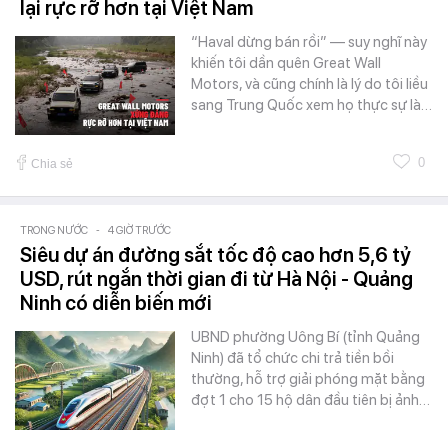
lại rực rỡ hơn tại Việt Nam
“Haval dừng bán rồi” — suy nghĩ này
khiến tôi dần quên Great Wall
Motors, và cũng chính là lý do tôi liều
sang Trung Quốc xem họ thực sự là…
0
Chia sẻ
TRONG NƯỚC
-
4 GIỜ TRƯỚC
Siêu dự án đường sắt tốc độ cao hơn 5,6 tỷ
USD, rút ngắn thời gian đi từ Hà Nội - Quảng
Ninh có diễn biến mới
UBND phường Uông Bí (tỉnh Quảng
Ninh) đã tổ chức chi trả tiền bồi
thường, hỗ trợ giải phóng mặt bằng
đợt 1 cho 15 hộ dân đầu tiên bị ảnh…