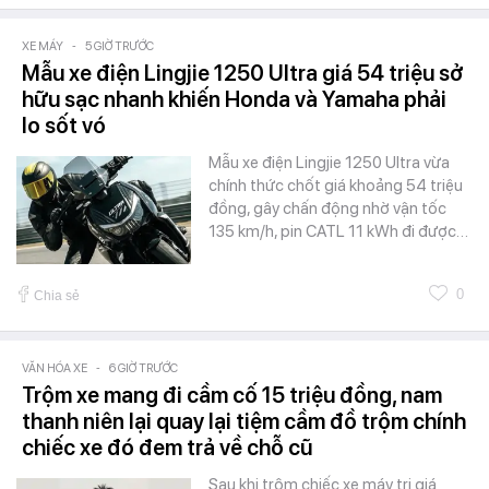
XE MÁY
-
5 GIỜ TRƯỚC
Mẫu xe điện Lingjie 1250 Ultra giá 54 triệu sở
hữu sạc nhanh khiến Honda và Yamaha phải
lo sốt vó
Mẫu xe điện Lingjie 1250 Ultra vừa
chính thức chốt giá khoảng 54 triệu
đồng, gây chấn động nhờ vận tốc
135 km/h, pin CATL 11 kWh đi được…
0
Chia sẻ
VĂN HÓA XE
-
6 GIỜ TRƯỚC
Trộm xe mang đi cầm cố 15 triệu đồng, nam
thanh niên lại quay lại tiệm cầm đồ trộm chính
chiếc xe đó đem trả về chỗ cũ
Sau khi trộm chiếc xe máy trị giá