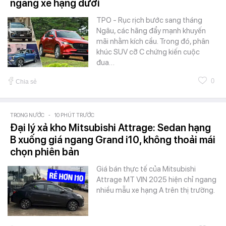
ngang xe hạng dưới
TPO - Rục rịch bước sang tháng
Ngâu, các hãng đẩy mạnh khuyến
mãi nhằm kích cầu. Trong đó, phân
khúc SUV cỡ C chứng kiến cuộc
đua…
0
Chia sẻ
TRONG NƯỚC
-
10 PHÚT TRƯỚC
Đại lý xả kho Mitsubishi Attrage: Sedan hạng
B xuống giá ngang Grand i10, không thoải mái
chọn phiên bản
Giá bán thực tế của Mitsubishi
Attrage MT VIN 2025 hiện chỉ ngang
nhiều mẫu xe hạng A trên thị trường.