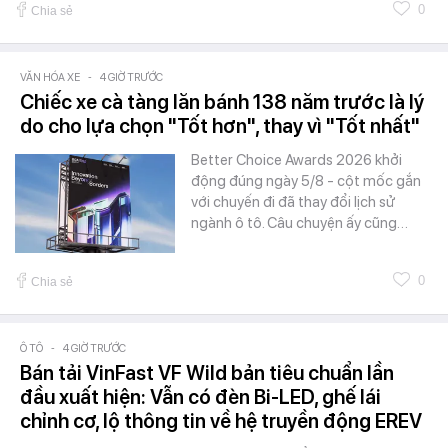
0
Chia sẻ
VĂN HÓA XE
-
4 GIỜ TRƯỚC
Chiếc xe cà tàng lăn bánh 138 năm trước là lý
do cho lựa chọn "Tốt hơn", thay vì "Tốt nhất"
Better Choice Awards 2026 khởi
động đúng ngày 5/8 - cột mốc gắn
với chuyến đi đã thay đổi lịch sử
ngành ô tô. Câu chuyện ấy cũng…
0
Chia sẻ
Ô TÔ
-
4 GIỜ TRƯỚC
Bán tải VinFast VF Wild bản tiêu chuẩn lần
đầu xuất hiện: Vẫn có đèn Bi-LED, ghế lái
chỉnh cơ, lộ thông tin về hệ truyền động EREV