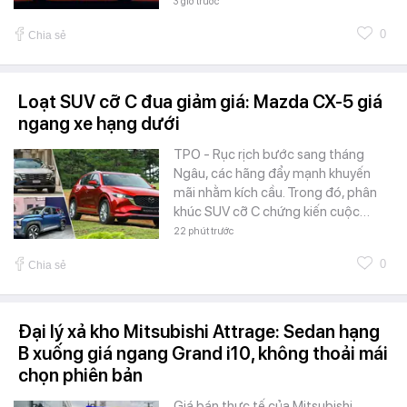
3 giờ trước
0
Chia sẻ
Loạt SUV cỡ C đua giảm giá: Mazda CX-5 giá
ngang xe hạng dưới
TPO - Rục rịch bước sang tháng
Ngâu, các hãng đẩy mạnh khuyến
mãi nhằm kích cầu. Trong đó, phân
khúc SUV cỡ C chứng kiến cuộc…
22 phút trước
0
Chia sẻ
Đại lý xả kho Mitsubishi Attrage: Sedan hạng
B xuống giá ngang Grand i10, không thoải mái
chọn phiên bản
Giá bán thực tế của Mitsubishi