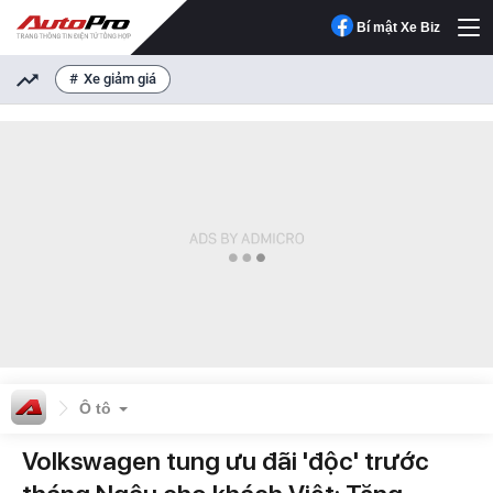
Bí mật Xe Biz
Xe giảm giá
Ô tô
Volkswagen tung ưu đãi 'độc' trước