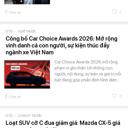
0
Chia sẻ
Ô TÔ
-
3 GIỜ TRƯỚC
Công bố Car Choice Awards 2026: Mở rộng
vinh danh cả con người, sự kiện thúc đẩy
ngành xe Việt Nam
Car Choice Awards 2026 mở rộng
phạm vi ghi nhận tới những con
người, nội dung, sự kiện và giá trị nổi
bật đang góp phần định hình diện…
0
Chia sẻ
Ô TÔ
-
22 PHÚT TRƯỚC
Loạt SUV cỡ C đua giảm giá: Mazda CX-5 giá