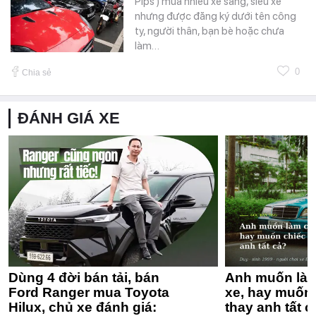
Pips ) mua nhiều xe sang, siêu xe
nhưng được đăng ký dưới tên công
ty, người thân, bạn bè hoặc chưa
làm…
0
Chia sẻ
ĐÁNH GIÁ XE
Dùng 4 đời bán tải, bán
Anh muốn làm
Ford Ranger mua Toyota
xe, hay muốn 
Hilux, chủ xe đánh giá:
thay anh tất c