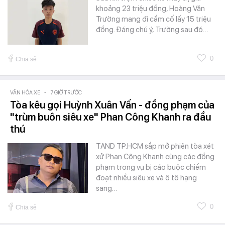
khoảng 23 triệu đồng, Hoàng Văn
Trường mang đi cầm cố lấy 15 triệu
đồng. Đáng chú ý, Trường sau đó…
0
Chia sẻ
VĂN HÓA XE
-
7 GIỜ TRƯỚC
Tòa kêu gọi Huỳnh Xuân Vấn - đồng phạm của
"trùm buôn siêu xe" Phan Công Khanh ra đầu
thú
TAND TP.HCM sắp mở phiên tòa xét
xử Phan Công Khanh cùng các đồng
phạm trong vụ bị cáo buộc chiếm
đoạt nhiều siêu xe và ô tô hạng
sang…
0
Chia sẻ