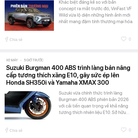
Khác biệt đáng kể so với bản
concept ra mắt trước đó, VinFast VF
Wild vừa lộ diện những hình ảnh mới
nhất mang đậm tính thương mại hóa.
0
Chia sẻ
XE MÁY
-
5 GIỜ TRƯỚC
Suzuki Burgman 400 ABS trình làng bản nâng
cấp tương thích xăng E10, gây sức ép lên
Honda SH350i và Yamaha XMAX 300
Suzuki vừa chính thức trình làng
Burgman 400 ABS phiên bản 2026
với cải tiến quan trọng về khả năng
tương thích nhiên liệu E10. Sở hữu…
0
Chia sẻ