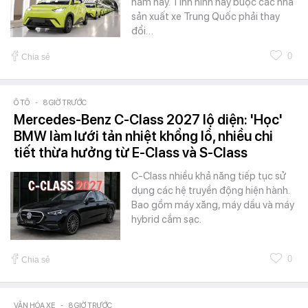
năm nay. Tình hình này buộc các nhà
sản xuất xe Trung Quốc phải thay
đổi…
0
Chia sẻ
Ô TÔ
-
8 GIỜ TRƯỚC
Mercedes-Benz C-Class 2027 lộ diện: 'Học'
BMW làm lưới tản nhiệt khổng lồ, nhiều chi
tiết thừa hưởng từ E-Class và S-Class
C-Class nhiều khả năng tiếp tục sử
dụng các hệ truyền động hiện hành.
Bao gồm máy xăng, máy dầu và máy
hybrid cắm sạc.
0
Chia sẻ
VĂN HÓA XE
-
8 GIỜ TRƯỚC