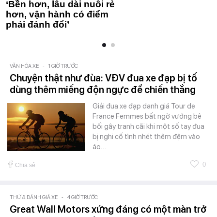
‘Bền hơn, lâu dài nuôi rẻ
hơn, vận hành có điểm
phải đánh đổi’
VĂN HÓA XE
-
1 GIỜ TRƯỚC
Chuyện thật như đùa: VĐV đua xe đạp bị tố
dùng thêm miếng độn ngực để chiến thắng
Giải đua xe đạp danh giá Tour de
France Femmes bất ngờ vướng bê
bối gây tranh cãi khi một số tay đua
bị nghi cố tình nhét thêm đệm vào
áo…
0
Chia sẻ
THỬ & ĐÁNH GIÁ XE
-
4 GIỜ TRƯỚC
Great Wall Motors xứng đáng có một màn trở