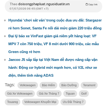
Theo
doisongphapluat.nguoiduatin.vn
Copy link
07/07/2026 06:45 (GMT +7)
Hyundai ‘chơi sát ván’ trong cuộc đua ưu đãi: Stargazer
rẻ hơn Sonet, Santa Fe nối dài mức giảm 220 triệu đồng
Đại lý báo xe VinFast giảm giá niêm yết hàng loạt: VF
MPV 7 còn 750 triệu, VF 8 mới dưới 900 triệu, các mẫu
Green cũng rẻ hơn
Jaecoo J5 sắp lắp tại Việt Nam dễ được nâng cấp vận
hành: Động cơ hybrid mới mạnh hơn, có V2L như xe
điện, thêm tính năng ADAS
Tags:
Volkswagen
Bảo Hiểm
Bảo Dưỡng
Teramont
Giá Xe Volkswagen
Giá Xe Tháng 7
Tiguan
Golf
Touareg
Volkswagen Khuyến Mại
Ưu Đãi Tháng 7