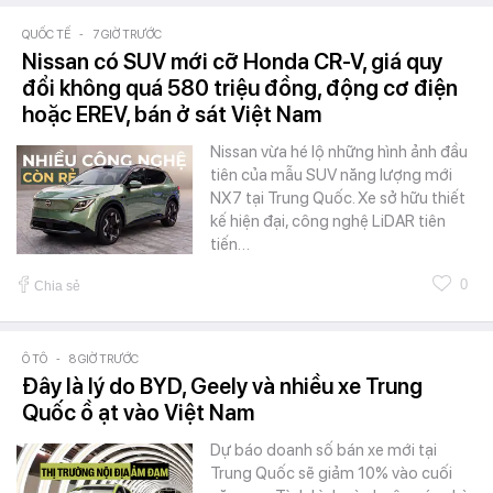
QUỐC TẾ
-
7 GIỜ TRƯỚC
Nissan có SUV mới cỡ Honda CR-V, giá quy
đổi không quá 580 triệu đồng, động cơ điện
hoặc EREV, bán ở sát Việt Nam
Nissan vừa hé lộ những hình ảnh đầu
tiên của mẫu SUV năng lượng mới
NX7 tại Trung Quốc. Xe sở hữu thiết
kế hiện đại, công nghệ LiDAR tiên
tiến…
0
Chia sẻ
Ô TÔ
-
8 GIỜ TRƯỚC
Đây là lý do BYD, Geely và nhiều xe Trung
Quốc ồ ạt vào Việt Nam
Dự báo doanh số bán xe mới tại
Trung Quốc sẽ giảm 10% vào cuối