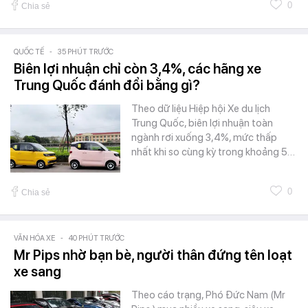
0
Chia sẻ
QUỐC TẾ
-
35 PHÚT TRƯỚC
Biên lợi nhuận chỉ còn 3,4%, các hãng xe
Trung Quốc đánh đổi bằng gì?
Theo dữ liệu Hiệp hội Xe du lịch
Trung Quốc, biên lợi nhuận toàn
ngành rơi xuống 3,4%, mức thấp
nhất khi so cùng kỳ trong khoảng 5…
0
Chia sẻ
VĂN HÓA XE
-
40 PHÚT TRƯỚC
Mr Pips nhờ bạn bè, người thân đứng tên loạt
xe sang
Theo cáo trạng, Phó Đức Nam (Mr