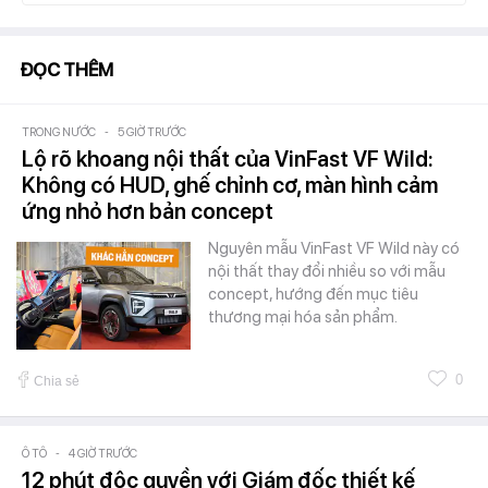
ĐỌC THÊM
TRONG NƯỚC
-
5 GIỜ TRƯỚC
Lộ rõ khoang nội thất của VinFast VF Wild:
Không có HUD, ghế chỉnh cơ, màn hình cảm
ứng nhỏ hơn bản concept
Nguyên mẫu VinFast VF Wild này có
nội thất thay đổi nhiều so với mẫu
concept, hướng đến mục tiêu
thương mại hóa sản phẩm.
0
Chia sẻ
Ô TÔ
-
4 GIỜ TRƯỚC
12 phút độc quyền với Giám đốc thiết kế