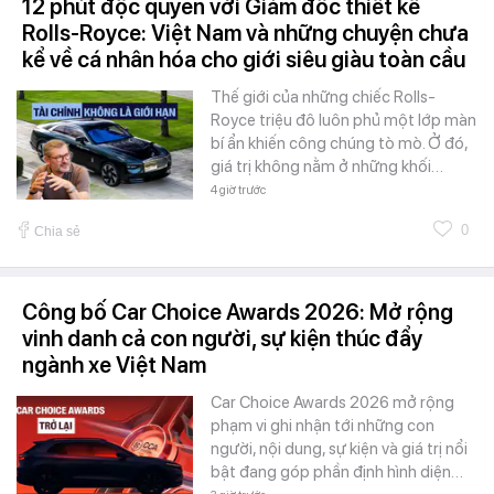
12 phút độc quyền với Giám đốc thiết kế
Rolls-Royce: Việt Nam và những chuyện chưa
kể về cá nhân hóa cho giới siêu giàu toàn cầu
Thế giới của những chiếc Rolls-
Royce triệu đô luôn phủ một lớp màn
bí ẩn khiến công chúng tò mò. Ở đó,
giá trị không nằm ở những khối…
4 giờ trước
0
Chia sẻ
Công bố Car Choice Awards 2026: Mở rộng
vinh danh cả con người, sự kiện thúc đẩy
ngành xe Việt Nam
Car Choice Awards 2026 mở rộng
phạm vi ghi nhận tới những con
người, nội dung, sự kiện và giá trị nổi
bật đang góp phần định hình diện…