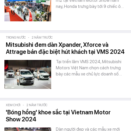
m2 tại Vietnam Motor Show năm
nay, Honda trưng bày tới 9 chiếc ô…
TRONG NƯỚC
-
2 NĂM TRƯỚC
Mitsubishi đem dàn Xpander, Xforce và
Attrage bản đặc biệt hút khách tại VMS 2024
Tại triển lãm VMS 2024, Mitsubishi
Motors Việt Nam chọn cách trưng
bày các mẫu xe chủ lực doanh số…
XEM CHƠI
-
2 NĂM TRƯỚC
'Bóng hồng' khoe sắc tại Vietnam Motor
Show 2024
Dàn người đẹp và các mẫu xe mới