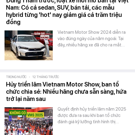
Đúng 1 năm trước, loạt xe mới mở bán tại Việt
Nam: Có cả sedan, SUV, bán tải, các mẫu
hybrid từng 'hot' nay giảm giá cả trăm triệu
đồng
Vietnam Motor Show 2024 diễn ra
vào đúng ngày của năm ngoái. Tại
đây, nhiều hãng xe đã cho ra mắt…
TRONG NƯỚC
-
12 THÁNG TRƯỚC
Hủy triển lãm Vietnam Motor Show, ban tổ
chức chia sẻ: Nhiều hãng chưa sẵn sàng, hứa
trở lại năm sau
Quyết định hủy triển lãm năm 2025
được đưa ra sau khi ban tổ chức
đánh giá kỹ lưỡng tình hình thị…