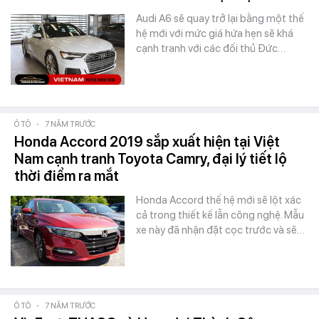
Audi A6 sẽ quay trở lại bằng một thế
hệ mới với mức giá hứa hẹn sẽ khá
cạnh tranh với các đối thủ Đức…
Ô TÔ
-
7 NĂM TRƯỚC
Honda Accord 2019 sắp xuất hiện tại Việt
Nam cạnh tranh Toyota Camry, đại lý tiết lộ
thời điểm ra mắt
Honda Accord thế hệ mới sẽ lột xác
cả trong thiết kế lẫn công nghệ. Mẫu
xe này đã nhận đặt cọc trước và sẽ…
Ô TÔ
-
7 NĂM TRƯỚC