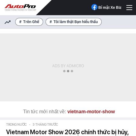
Bí mật Xe Biz
Trên Ghế
Tôi làm thật Bạn hiểu thấu
Tin tức mới nhất về:
vietnam-motor-show
TRONG NƯỚC
-
3 THÁNG TRƯỚC
Vietnam Motor Show 2026 chính thức bị hủy,