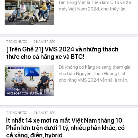
tên tiếng Việt là Triển lãm Ô tô và Xe
máy Việt Nam 2024, cho thấy lần…
TRONG NƯỚC
-
2 NĂM TRƯỚC
[Trên Ghế 21] VMS 2024 và những thách
thức cho cả hãng xe và BTC!
Dù không có hãng xe sang tham gia,
nhà báo Nguyễn Thúc Hoàng Linh
cho rằng VMS 2024 vẫn sẽ là triển…
TRONG NƯỚC
-
2 NĂM TRƯỚC
Ít nhất 14 xe mới ra mắt Việt Nam tháng 10:
Phần lớn trên dưới 1 tỷ, nhiều phân khúc, có
cả xăng, điện, hybrid