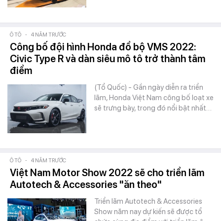
Ô TÔ
-
4 NĂM TRƯỚC
Công bố đội hình Honda đổ bộ VMS 2022:
Civic Type R và dàn siêu mô tô trở thành tâm
điểm
(Tổ Quốc) - Gần ngày diễn ra triển
lãm, Honda Việt Nam công bố loạt xe
sẽ trưng bày, trong đó nổi bật nhất…
Ô TÔ
-
4 NĂM TRƯỚC
Việt Nam Motor Show 2022 sẽ cho triển lãm
Autotech & Accessories "ăn theo"
Triển lãm Autotech & Accessories
Show năm nay dự kiến sẽ được tổ