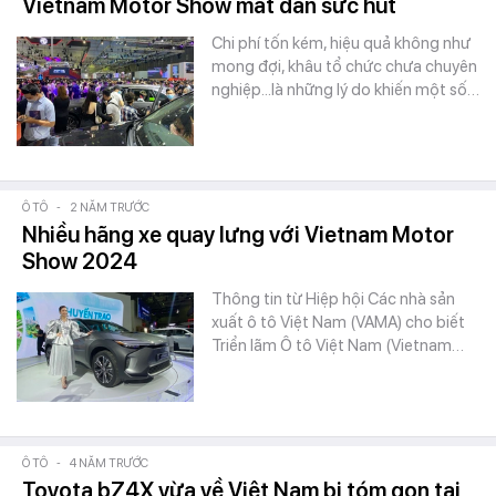
Vietnam Motor Show mất dần sức hút
Chi phí tốn kém, hiệu quả không như
mong đợi, khâu tổ chức chưa chuyên
nghiệp...là những lý do khiến một số…
Ô TÔ
-
2 NĂM TRƯỚC
Nhiều hãng xe quay lưng với Vietnam Motor
Show 2024
Thông tin từ Hiệp hội Các nhà sản
xuất ô tô Việt Nam (VAMA) cho biết
Triển lãm Ô tô Việt Nam (Vietnam…
Ô TÔ
-
4 NĂM TRƯỚC
Toyota bZ4X vừa về Việt Nam bị tóm gọn tại