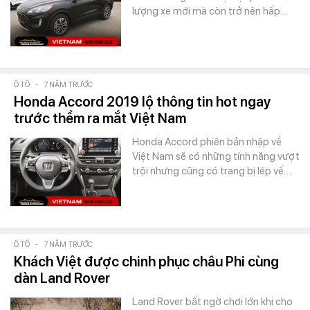
lượng xe mới mà còn trở nên hấp…
Ô TÔ
-
7 NĂM TRƯỚC
Honda Accord 2019 lộ thông tin hot ngay
trước thềm ra mắt Việt Nam
Honda Accord phiên bản nhập về
Việt Nam sẽ có những tính năng vượt
trội nhưng cũng có trang bị lép vế…
Ô TÔ
-
7 NĂM TRƯỚC
Khách Việt được chinh phục châu Phi cùng
dàn Land Rover
Land Rover bất ngờ chơi lớn khi cho