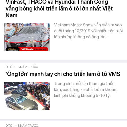
VinFast, THACO và Hyundai Thành Công
vắng bóng khỏi triển lãm ô tô lớn nhất Việt
Nam
Vietnam Motor Show vẫn diễn ra vào
cuối tháng 10/2019 với nhiều tên tuổi
lớn nhưng không có ông lớn…
Ô TÔ
-
8 NĂM TRƯỚC
'Ông lớn' mạnh tay chi cho triển lãm ô tô VMS
Trung bình mỗi lần tham gia triển
lãm, các hãng xe phải bỏ ra khoản
kinh phí khủng khoảng 5-10 tỷ…
Ô TÔ
-
8 NĂM TRƯỚC