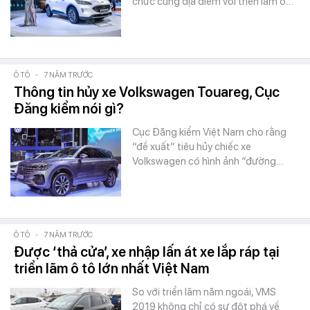
chức cùng địa điểm với triển lãm ô…
Ô TÔ
-
7 NĂM TRƯỚC
Thông tin hủy xe Volkswagen Touareg, Cục
Đăng kiểm nói gì?
Cục Đăng kiểm Việt Nam cho rằng
“đề xuất” tiêu hủy chiếc xe
Volkswagen có hình ảnh “đường…
Ô TÔ
-
7 NĂM TRƯỚC
Được ‘thả cửa’, xe nhập lấn át xe lắp ráp tại
triển lãm ô tô lớn nhất Việt Nam
So với triển lãm năm ngoái, VMS
2019 không chỉ có sự đột phá về