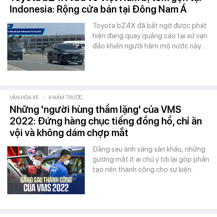
Indonesia: Rộng cửa bán tại Đông Nam Á
Toyota bZ4X đã bất ngờ được phát
hiện đang quay quảng cáo tại xứ vạn
đảo khiến người hâm mộ nước này…
VĂN HÓA XE
-
4 NĂM TRƯỚC
Những 'người hùng thầm lặng' của VMS
2022: Đứng hàng chục tiếng đồng hồ, chỉ ăn
vội và không dám chợp mắt
Đằng sau ánh sáng sân khấu, những
gương mặt ít ai chú ý tới lại góp phần
tạo nên thành công cho sự kiện.