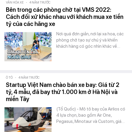
VĂN HÓA XE
-
4 NĂM TRƯỚC
Bên trong các phòng chờ tại VMS 2022:
Cách đối xử khác nhau với khách mua xe tiền
tỷ của các hãng xe
Nơi quá đơn giản, nơi lại xa hoa, các
phòng chờ tạo sự chú ý và khiến
khách hàng có góc nhìn khác về…
Ô TÔ
-
4 NĂM TRƯỚC
Startup Việt Nam chào bán xe bay: Giá từ 2
tỷ, 4 mẫu, đã bay thử 1.000 km ở Hà Nội và
miền Tây
(Tổ Quốc) - Mô tô bay của Airlios có
4 lựa chọn, bao gồm Air One,
Pegasus, Minotaur và Custom, giá…