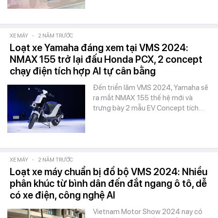
XE MÁY
-
2 NĂM TRƯỚC
Loạt xe Yamaha đáng xem tại VMS 2024:
NMAX 155 trở lại đấu Honda PCX, 2 concept
chạy điện tích hợp AI tự cân bằng
Đến triển lãm VMS 2024, Yamaha sẽ
ra mắt NMAX 155 thế hệ mới và
trưng bày 2 mẫu EV Concept tích…
XE MÁY
-
2 NĂM TRƯỚC
Loạt xe máy chuẩn bị đổ bộ VMS 2024: Nhiều
phân khúc từ bình dân đến đắt ngang ô tô, dễ
có xe điện, công nghệ AI
Vietnam Motor Show 2024 nay có