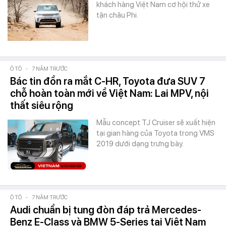
khách hàng Việt Nam cơ hội thử xe
tận châu Phi.
Ô TÔ
-
7 NĂM TRƯỚC
Bác tin đồn ra mắt C-HR, Toyota đưa SUV 7
chỗ hoàn toàn mới về Việt Nam: Lai MPV, nội
thất siêu rộng
Mẫu concept TJ Cruiser sẽ xuất hiện
tại gian hàng của Toyota trong VMS
2019 dưới dạng trưng bày.
Ô TÔ
-
7 NĂM TRƯỚC
Audi chuẩn bị tung đòn đáp trả Mercedes-
Benz E-Class và BMW 5-Series tại Việt Nam