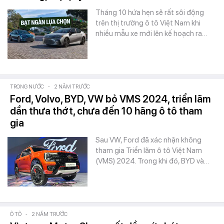
Tháng 10 hứa hẹn sẽ rất sôi động
trên thị trường ô tô Việt Nam khi
nhiều mẫu xe mới lên kế hoạch ra…
TRONG NƯỚC
-
2 NĂM TRƯỚC
Ford, Volvo, BYD, VW bỏ VMS 2024, triển lãm
dần thưa thớt, chưa đến 10 hãng ô tô tham
gia
Sau VW, Ford đã xác nhận không
tham gia Triển lãm ô tô Việt Nam
(VMS) 2024. Trong khi đó, BYD và…
Ô TÔ
-
2 NĂM TRƯỚC