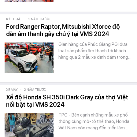
KỸ THUẬT
-
2 NĂM TRƯỚC
Ford Ranger Raptor, Mitsubishi Xforce độ
dàn âm thanh gây chú ý tại VMS 2024
Gian hàng của Phúc Giang PGI đưa
loạt sản phẩm âm thanh tới khách
hàng qua 2 mẫu xe đình đám trong…
XE MÁY
-
2 NĂM TRƯỚC
Xế độ Honda SH 350i Dark Gray của thợ Việt
nổi bật tại VMS 2024
TPO - Bên cạnh những mẫu xe phổ
thông cùng mô-tô thể thao, Honda
Việt Nam còn mang đến triển lãm…