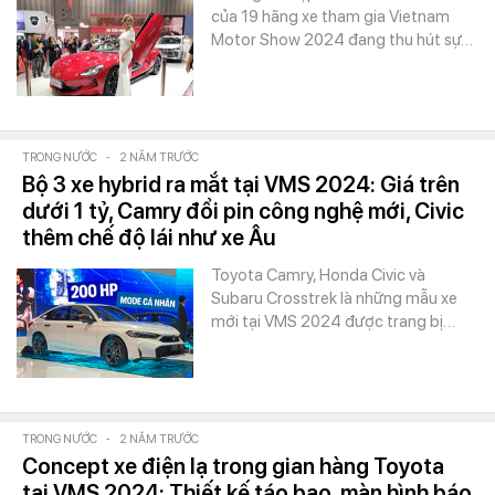
của 19 hãng xe tham gia Vietnam
Motor Show 2024 đang thu hút sự…
TRONG NƯỚC
-
2 NĂM TRƯỚC
Bộ 3 xe hybrid ra mắt tại VMS 2024: Giá trên
dưới 1 tỷ, Camry đổi pin công nghệ mới, Civic
thêm chế độ lái như xe Âu
Toyota Camry, Honda Civic và
Subaru Crosstrek là những mẫu xe
mới tại VMS 2024 được trang bị…
TRONG NƯỚC
-
2 NĂM TRƯỚC
Concept xe điện lạ trong gian hàng Toyota
tại VMS 2024: Thiết kế táo bạo, màn hình báo