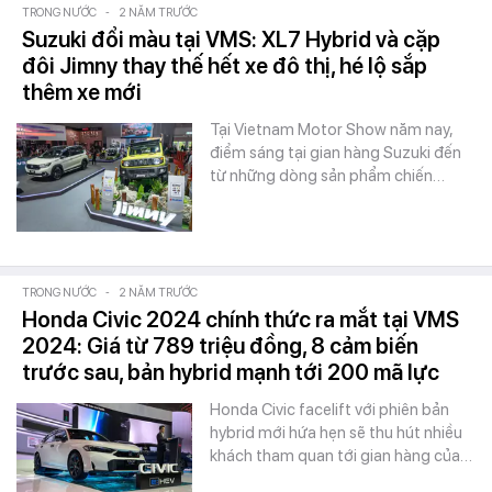
TRONG NƯỚC
-
2 NĂM TRƯỚC
Suzuki đổi màu tại VMS: XL7 Hybrid và cặp
đôi Jimny thay thế hết xe đô thị, hé lộ sắp
thêm xe mới
Tại Vietnam Motor Show năm nay,
điểm sáng tại gian hàng Suzuki đến
từ những dòng sản phẩm chiến…
TRONG NƯỚC
-
2 NĂM TRƯỚC
Honda Civic 2024 chính thức ra mắt tại VMS
2024: Giá từ 789 triệu đồng, 8 cảm biến
trước sau, bản hybrid mạnh tới 200 mã lực
Honda Civic facelift với phiên bản
hybrid mới hứa hẹn sẽ thu hút nhiều
khách tham quan tới gian hàng của…