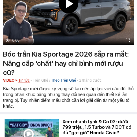
0:00
Bóc trần Kia Sportage 2026 sắp ra mắt:
Nâng cấp ‘chất’ hay chỉ bình mới rượu
cũ?
VIDEO >
Tin tức
-
Trên Ghế
/
Theo Trên Ghế
-
2 tháng trước
Kia Sportage mới được kỳ vọng sẽ tạo nên áp lực với các đối thủ
trong phân khúc bằng những thay đổi liên quan đến thiết kế lẫn
trang bị. Tuy nhiên điểm mấu chốt cần lời giải đến từ một yếu tố
khác.
Xem nhanh Lynk & Co 03: dưới
799 triệu, 1.5 Turbo và 7 DCT có
đủ "gạt giò" Honda Civic?