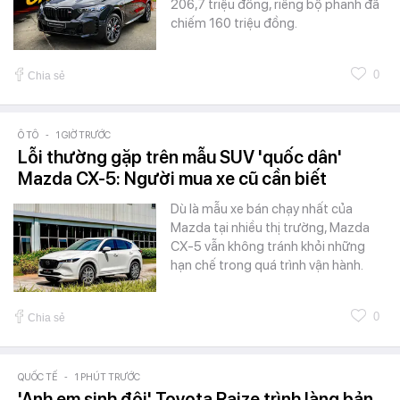
206,7 triệu đồng, riêng bộ phanh đã
chiếm 160 triệu đồng.
0
Chia sẻ
Ô TÔ
-
1 GIỜ TRƯỚC
Lỗi thường gặp trên mẫu SUV 'quốc dân'
Mazda CX-5: Người mua xe cũ cần biết
Dù là mẫu xe bán chạy nhất của
Mazda tại nhiều thị trường, Mazda
CX-5 vẫn không tránh khỏi những
hạn chế trong quá trình vận hành.
0
Chia sẻ
QUỐC TẾ
-
1 PHÚT TRƯỚC
'Anh em sinh đôi' Toyota Raize trình làng bản