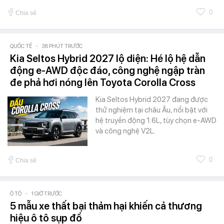
0
Chia sẻ
QUỐC TẾ
-
38 PHÚT TRƯỚC
Kia Seltos Hybrid 2027 lộ diện: Hé lộ hệ dẫn
động e-AWD độc đáo, công nghệ ngập tràn
đe phả hơi nóng lên Toyota Corolla Cross
Kia Seltos Hybrid 2027 đang được
thử nghiệm tại châu Âu, nổi bật với
hệ truyền động 1.6L, tùy chọn e-AWD
và công nghệ V2L.
0
Chia sẻ
Ô TÔ
-
1 GIỜ TRƯỚC
5 mẫu xe thất bại thảm hại khiến cả thương
hiệu ô tô sụp đổ