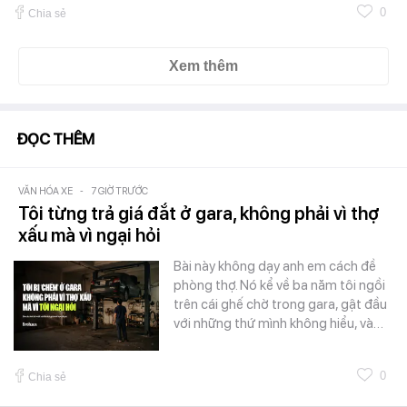
0
Chia sẻ
Xem thêm
ĐỌC THÊM
VĂN HÓA XE
-
7 GIỜ TRƯỚC
Tôi từng trả giá đắt ở gara, không phải vì thợ
xấu mà vì ngại hỏi
Bài này không dạy anh em cách đề
phòng thợ. Nó kể về ba năm tôi ngồi
trên cái ghế chờ trong gara, gật đầu
với những thứ mình không hiểu, và…
0
Chia sẻ