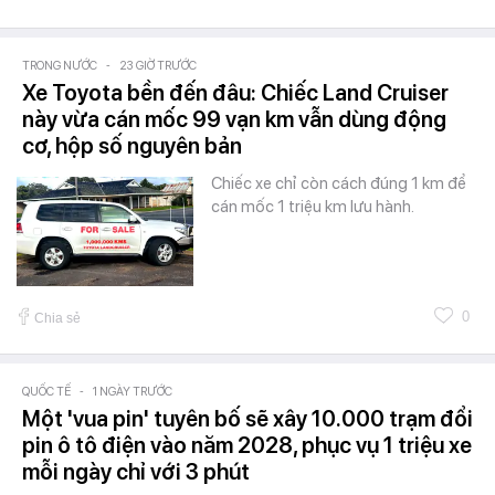
TRONG NƯỚC
-
23 GIỜ TRƯỚC
Xe Toyota bền đến đâu: Chiếc Land Cruiser
này vừa cán mốc 99 vạn km vẫn dùng động
cơ, hộp số nguyên bản
Chiếc xe chỉ còn cách đúng 1 km để
cán mốc 1 triệu km lưu hành.
0
Chia sẻ
QUỐC TẾ
-
1 NGÀY TRƯỚC
Một 'vua pin' tuyên bố sẽ xây 10.000 trạm đổi
pin ô tô điện vào năm 2028, phục vụ 1 triệu xe
mỗi ngày chỉ với 3 phút