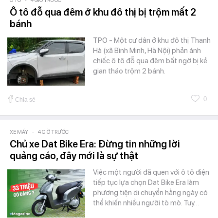
Ô TÔ
4 GIỜ TRƯỚC
Ô tô đỗ qua đêm ở khu đô thị bị trộm mất 2
bánh
TPO - Một cư dân ở khu đô thị Thanh
Hà (xã Bình Minh, Hà Nội) phản ánh
chiếc ô tô đỗ qua đêm bất ngờ bị kẻ
gian tháo trộm 2 bánh.
0
Chia sẻ
XE MÁY
-
4 GIỜ TRƯỚC
Chủ xe Dat Bike Era: Đừng tin những lời
quảng cáo, đây mới là sự thật
Việc một người đã quen với ô tô điện
tiếp tục lựa chọn Dat Bike Era làm
phương tiện di chuyển hằng ngày có
thể khiến nhiều người tò mò. Tuy…