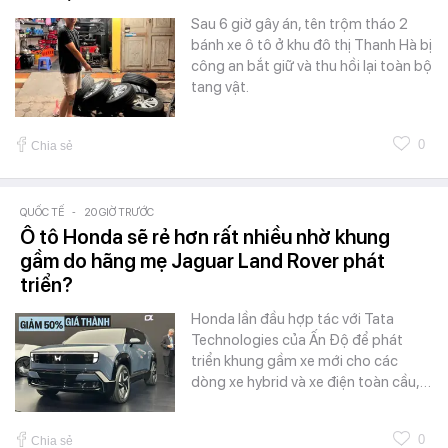
Sau 6 giờ gây án, tên trộm tháo 2
bánh xe ô tô ở khu đô thị Thanh Hà bị
công an bắt giữ và thu hồi lại toàn bộ
tang vật.
0
Chia sẻ
QUỐC TẾ
-
20 GIỜ TRƯỚC
Ô tô Honda sẽ rẻ hơn rất nhiều nhờ khung
gầm do hãng mẹ Jaguar Land Rover phát
triển?
Honda lần đầu hợp tác với Tata
Technologies của Ấn Độ để phát
triển khung gầm xe mới cho các
dòng xe hybrid và xe điện toàn cầu,…
0
Chia sẻ