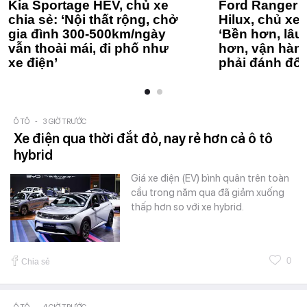
Kia Sportage HEV, chủ xe
Ford Ranger 
chia sẻ: ‘Nội thất rộng, chở
Hilux, chủ xe 
gia đình 300-500km/ngày
‘Bền hơn, lâu 
vẫn thoải mái, đi phố như
hơn, vận hàn
xe điện’
phải đánh đổi
Ô TÔ
-
3 GIỜ TRƯỚC
Xe điện qua thời đắt đỏ, nay rẻ hơn cả ô tô
hybrid
Giá xe điện (EV) bình quân trên toàn
cầu trong năm qua đã giảm xuống
thấp hơn so với xe hybrid.
0
Chia sẻ
-