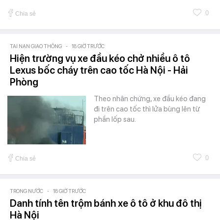
0
Chia sẻ
TAI NẠN GIAO THÔNG
-
18 GIỜ TRƯỚC
Hiện trường vụ xe đầu kéo chở nhiều ô tô
Lexus bốc cháy trên cao tốc Hà Nội - Hải
Phòng
Theo nhân chứng, xe đầu kéo đang
đi trên cao tốc thì lửa bùng lên từ
phần lốp sau.
0
Chia sẻ
TRONG NƯỚC
-
18 GIỜ TRƯỚC
Danh tính tên trộm bánh xe ô tô ở khu đô thị
Hà Nội