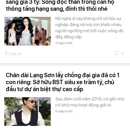
sang giá 3 tỷ: Sống độc thân trong căn hộ
thông tầng hạng sang, đỉnh thì thôi nhé
Nữ nghệ sĩ này không chỉ sở hữu sự
nghiệp đáng nể mà còn khiến nhiều
người ngưỡng mộ bởi cuộc sống đủ
đầy, đẳng cấp.
5 ngày trước
0
Chia sẻ
Chân dài Lạng Sơn lấy chồng đại gia đã có 1
con riêng: Sở hữu BST siêu xe trăm tỷ, chủ
đầu tư dự án biệt thự cao cấp
Sau đám cưới năm 2019, cô gần như
rút khỏi mọi hoạt động giải trí.
6 ngày trước