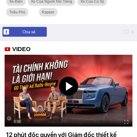
Xe Điện
Xe Của Người Nổi Tiếng
Xe Của Ca Sỹ
Triệu Phú
Rapper
Chia sẻ
0
VIDEO
0:00
12 phút độc quyền với Giám đốc thiết kế