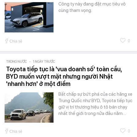
Công ty này đang đặt mục tiêu vô
cùng tham vọng.
0
Chia sẻ
TRONG NƯỚC
-
1 NGÀY TRƯỚC
Toyota tiếp tục là 'vua doanh số' toàn cầu,
BYD muốn vượt mặt nhưng người Nhật
'nhanh hơn' ở một điểm
Bất chấp sự bứt phá của các hãng xe
Trung Quốc như BYD, Toyota tiếp tục
giữ vị trí thương hiệu ô tô bán chạy
nhất thế giới trong nửa đầu năm…
0
Chia sẻ