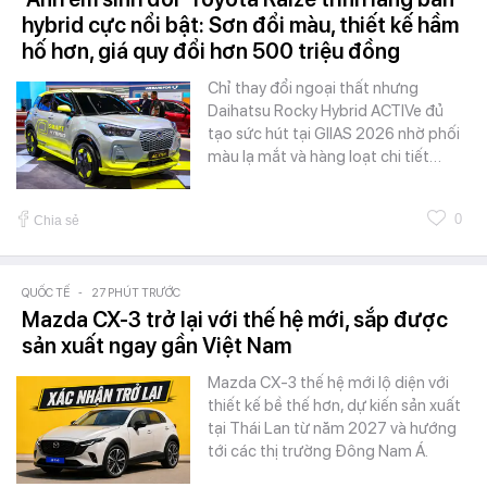
hybrid cực nổi bật: Sơn đổi màu, thiết kế hầm
hố hơn, giá quy đổi hơn 500 triệu đồng
Chỉ thay đổi ngoại thất nhưng
Daihatsu Rocky Hybrid ACTIVe đủ
tạo sức hút tại GIIAS 2026 nhờ phối
màu lạ mắt và hàng loạt chi tiết…
0
Chia sẻ
QUỐC TẾ
-
27 PHÚT TRƯỚC
Mazda CX-3 trở lại với thế hệ mới, sắp được
sản xuất ngay gần Việt Nam
Mazda CX-3 thế hệ mới lộ diện với
thiết kế bề thế hơn, dự kiến sản xuất
tại Thái Lan từ năm 2027 và hướng
tới các thị trường Đông Nam Á.