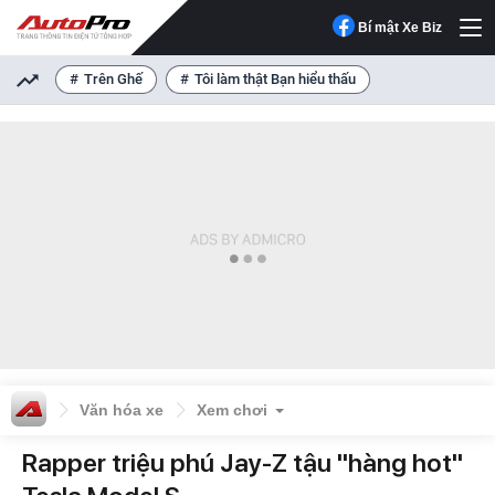
Bí mật Xe Biz
Trên Ghế
Tôi làm thật Bạn hiểu thấu
Văn hóa xe
Xem chơi
Rapper triệu phú Jay-Z tậu "hàng hot"