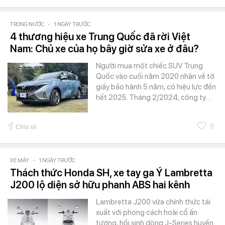
TRONG NƯỚC
-
1 NGÀY TRƯỚC
4 thương hiệu xe Trung Quốc đã rời Việt
Nam: Chủ xe của họ bây giờ sửa xe ở đâu?
Người mua một chiếc SUV Trung
Quốc vào cuối năm 2020 nhận về tờ
giấy bảo hành 5 năm, có hiệu lực đến
hết 2025. Tháng 2/2024, công ty…
0
Chia sẻ
XE MÁY
-
1 NGÀY TRƯỚC
Thách thức Honda SH, xe tay ga Ý Lambretta
J200 lộ diện sở hữu phanh ABS hai kênh
Lambretta J200 vừa chính thức tái
xuất với phong cách hoài cổ ấn
tượng, hồi sinh dòng J-Series huyền