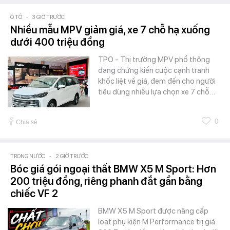
Ô TÔ
-
3 GIỜ TRƯỚC
Nhiều mẫu MPV giảm giá, xe 7 chỗ hạ xuống
dưới 400 triệu đồng
TPO - Thị trường MPV phổ thông
đang chứng kiến cuộc cạnh tranh
khốc liệt về giá, đem đến cho người
tiêu dùng nhiều lựa chọn xe 7 chỗ…
0
Chia sẻ
TRONG NƯỚC
-
2 GIỜ TRƯỚC
Bóc giá gói ngoại thất BMW X5 M Sport: Hơn
200 triệu đồng, riêng phanh đắt gần bằng
chiếc VF 2
BMW X5 M Sport được nâng cấp
loạt phụ kiện M Performance trị giá