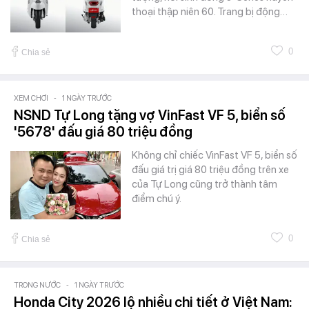
thoại thập niên 60. Trang bị động…
0
Chia sẻ
XEM CHƠI
-
1 NGÀY TRƯỚC
NSND Tự Long tặng vợ VinFast VF 5, biển số
'5678' đấu giá 80 triệu đồng
Không chỉ chiếc VinFast VF 5, biển số
đấu giá trị giá 80 triệu đồng trên xe
của Tự Long cũng trở thành tâm
điểm chú ý.
0
Chia sẻ
TRONG NƯỚC
-
1 NGÀY TRƯỚC
Honda City 2026 lộ nhiều chi tiết ở Việt Nam: