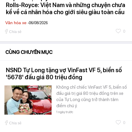
Rolls-Royce: Việt Nam và những chuyện chưa
kể về cá nhân hóa cho giới siêu giàu toàn cầu
Văn hóa xe
-06/08/2026
0
Chia sẻ
CÙNG CHUYÊN MỤC
NSND Tự Long tặng vợ VinFast VF 5, biển số
'5678' đấu giá 80 triệu đồng
Không chỉ chiếc VinFast VF 5, biển số
đấu giá trị giá 80 triệu đồng trên xe
của Tự Long cũng trở thành tâm
điểm chú ý.
1 ngày trước
0
Chia sẻ