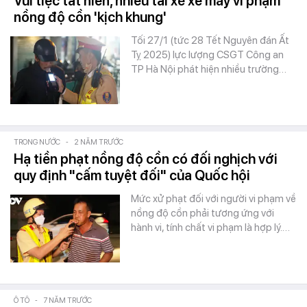
Vui tiệc tất niên, nhiều tài xế xe máy vi phạm
nồng độ cồn 'kịch khung'
Tối 27/1 (tức 28 Tết Nguyên đán Ất
Tỵ 2025) lực lượng CSGT Công an
TP Hà Nội phát hiện nhiều trường…
TRONG NƯỚC
-
2 NĂM TRƯỚC
Hạ tiền phạt nồng độ cồn có đối nghịch với
quy định "cấm tuyệt đối" của Quốc hội
Mức xử phạt đối với người vi phạm về
nồng độ cồn phải tương ứng với
hành vi, tính chất vi phạm là hợp lý.…
Ô TÔ
-
7 NĂM TRƯỚC