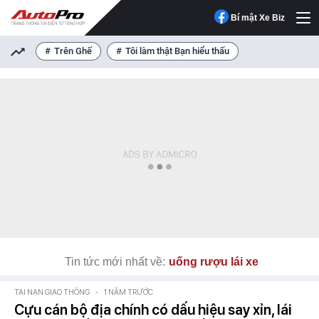
Bí mật Xe Biz
Trên Ghế
Tôi làm thật Bạn hiểu thấu
Tin tức mới nhất về:
uống rượu lái xe
TAI NẠN GIAO THÔNG
-
1 NĂM TRƯỚC
Cựu cán bộ địa chính có dấu hiệu say xỉn, lái