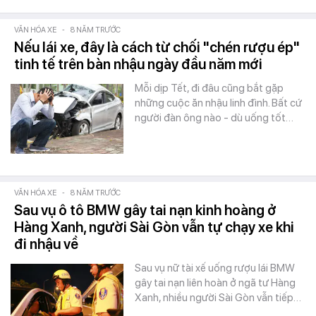
VĂN HÓA XE
-
8 NĂM TRƯỚC
Nếu lái xe, đây là cách từ chối "chén rượu ép"
tinh tế trên bàn nhậu ngày đầu năm mới
Mỗi dịp Tết, đi đâu cũng bắt gặp
những cuộc ăn nhậu linh đình. Bất cứ
người đàn ông nào - dù uống tốt…
VĂN HÓA XE
-
8 NĂM TRƯỚC
Sau vụ ô tô BMW gây tai nạn kinh hoàng ở
Hàng Xanh, người Sài Gòn vẫn tự chạy xe khi
đi nhậu về
Sau vụ nữ tài xế uống rượu lái BMW
gây tai nạn liên hoàn ở ngã tư Hàng
Xanh, nhiều người Sài Gòn vẫn tiếp…