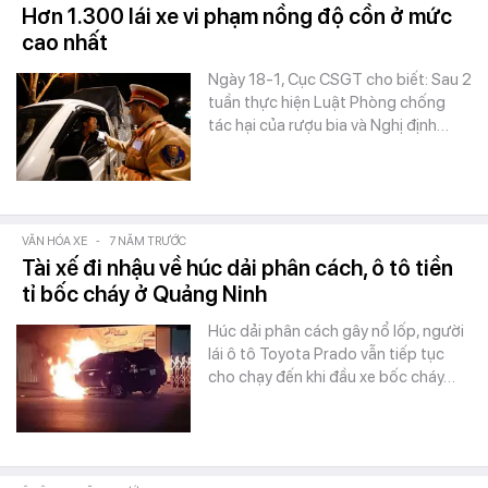
Hơn 1.300 lái xe vi phạm nồng độ cồn ở mức
cao nhất
Ngày 18-1, Cục CSGT cho biết: Sau 2
tuần thực hiện Luật Phòng chống
tác hại của rượu bia và Nghị định…
VĂN HÓA XE
-
7 NĂM TRƯỚC
Tài xế đi nhậu về húc dải phân cách, ô tô tiền
tỉ bốc cháy ở Quảng Ninh
Húc dải phân cách gây nổ lốp, người
lái ô tô Toyota Prado vẫn tiếp tục
cho chạy đến khi đầu xe bốc cháy…