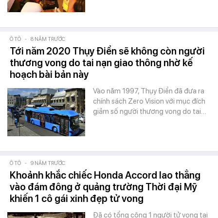
Ô TÔ
-
8 NĂM TRƯỚC
Tới năm 2020 Thụy Điển sẽ không còn người
thương vong do tai nạn giao thông nhờ kế
hoạch bài bản này
Vào năm 1997, Thụy Điển đã đưa ra
chính sách Zero Vision với mục đích
giảm số người thương vong do tai…
Ô TÔ
-
9 NĂM TRƯỚC
Khoảnh khắc chiếc Honda Accord lao thẳng
vào đám đông ở quảng trường Thời đại Mỹ
khiến 1 cô gái xinh đẹp tử vong
Đã có tổng cộng 1 người tử vong tại