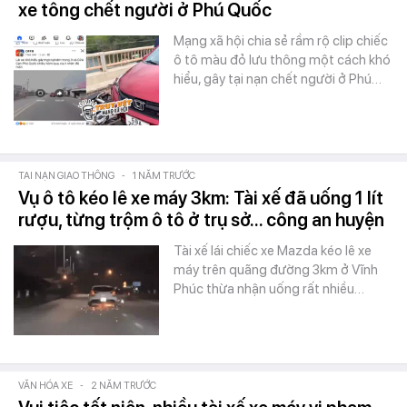
xe tông chết người ở Phú Quốc
Mạng xã hội chia sẻ rầm rộ clip chiếc
ô tô màu đỏ lưu thông một cách khó
hiểu, gây tại nạn chết người ở Phú…
TAI NẠN GIAO THÔNG
-
1 NĂM TRƯỚC
Vụ ô tô kéo lê xe máy 3km: Tài xế đã uống 1 lít
rượu, từng trộm ô tô ở trụ sở... công an huyện
Tài xế lái chiếc xe Mazda kéo lê xe
máy trên quãng đường 3km ở Vĩnh
Phúc thừa nhận uống rất nhiều…
VĂN HÓA XE
-
2 NĂM TRƯỚC