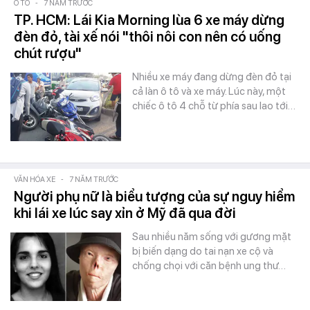
Ô TÔ
-
7 NĂM TRƯỚC
TP. HCM: Lái Kia Morning lùa 6 xe máy dừng
đèn đỏ, tài xế nói "thôi nôi con nên có uống
chút rượu"
Nhiều xe máy đang dừng đèn đỏ tại
cả làn ô tô và xe máy. Lúc này, một
chiếc ô tô 4 chỗ từ phía sau lao tới…
VĂN HÓA XE
-
7 NĂM TRƯỚC
Người phụ nữ là biểu tượng của sự nguy hiểm
khi lái xe lúc say xỉn ở Mỹ đã qua đời
Sau nhiều năm sống với gương mặt
bị biến dạng do tai nạn xe cộ và
chống chọi với căn bệnh ung thư…