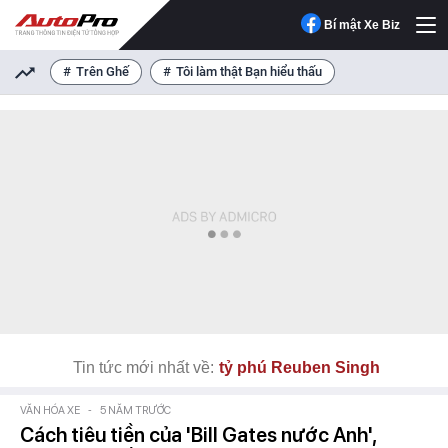
Bí mật Xe Biz
Trên Ghế
Tôi làm thật Bạn hiểu thấu
Tin tức mới nhất về:
tỷ phú Reuben Singh
VĂN HÓA XE
-
5 NĂM TRƯỚC
Cách tiêu tiền của 'Bill Gates nước Anh',