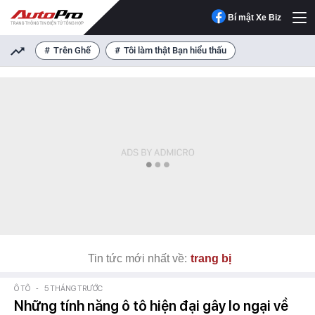
Bí mật Xe Biz
Trên Ghế
Tôi làm thật Bạn hiểu thấu
Tin tức mới nhất về:
trang bị
Ô TÔ
-
5 THÁNG TRƯỚC
Những tính năng ô tô hiện đại gây lo ngại về