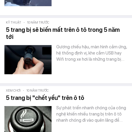
KỸ THUẬT
-
10 NĂM TRƯỚC
5 trang bị sẽ biến mất trên ô tô trong 5 năm
tới
Gương chiếu hậu, màn hình cảm ứng,
hệ thống định vị, khe cắm USB hay
Wifi trong xe hơi là những trang bị…
XEM CHƠI
-
10 NĂM TRƯỚC
5 trang bị "chết yểu" trên ô tô
Sự phát triển nhanh chóng của công
nghệ khiến nhiều trang bị trên ô tô
nhanh chóng đi vào quên lãng để…