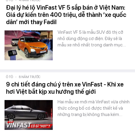
Ô TÔ
-
4 NĂM TRƯỚC
Đại lý hé lộ VinFast VF 5 sắp bán ở Việt Nam:
Giá dự kiến trên 400 triệu, dễ thành ‘xe quốc
dân’ mới thay Fadil
VinFast VF 5 là mẫu SUV đô thị cỡ
nhỏ dùng động cơ điện. Đây sẽ là
mẫu xe nhỏ nhất trong danh mục…
Ô TÔ
-
8 NĂM TRƯỚC
9 chi tiết đáng chú ý trên xe VinFast - Khi xe
hơi Việt bắt kịp xu hướng thế giới
Hai mẫu xe mới mà VinFast vừa chính
thức công bố có được thiết kế và
những trang bị không thua kém…