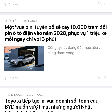
0
Chia sẻ
QUỐC TẾ
-
3 GIỜ TRƯỚC
Một 'vua pin' tuyên bố sẽ xây 10.000 trạm đổi
pin ô tô điện vào năm 2028, phục vụ 1 triệu xe
mỗi ngày chỉ với 3 phút
Công ty này đang đặt mục tiêu vô
cùng tham vọng.
0
Chia sẻ
TRONG NƯỚC
-
2 GIỜ TRƯỚC
Toyota tiếp tục là 'vua doanh số' toàn cầu,
BYD muốn vượt mặt nhưng người Nhật