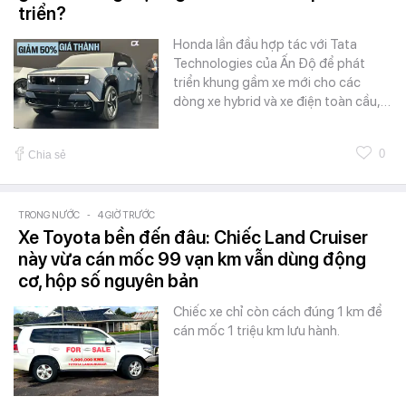
triển?
Honda lần đầu hợp tác với Tata
Technologies của Ấn Độ để phát
triển khung gầm xe mới cho các
dòng xe hybrid và xe điện toàn cầu,…
0
Chia sẻ
TRONG NƯỚC
-
4 GIỜ TRƯỚC
Xe Toyota bền đến đâu: Chiếc Land Cruiser
này vừa cán mốc 99 vạn km vẫn dùng động
cơ, hộp số nguyên bản
Chiếc xe chỉ còn cách đúng 1 km để
cán mốc 1 triệu km lưu hành.