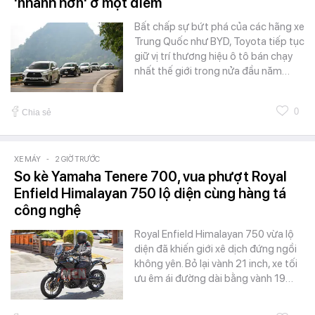
'nhanh hơn' ở một điểm
Bất chấp sự bứt phá của các hãng xe
Trung Quốc như BYD, Toyota tiếp tục
giữ vị trí thương hiệu ô tô bán chạy
nhất thế giới trong nửa đầu năm…
0
Chia sẻ
XE MÁY
-
2 GIỜ TRƯỚC
So kè Yamaha Tenere 700, vua phượt Royal
Enfield Himalayan 750 lộ diện cùng hàng tá
công nghệ
Royal Enfield Himalayan 750 vừa lộ
diện đã khiến giới xê dịch đứng ngồi
không yên. Bỏ lại vành 21 inch, xe tối
ưu êm ái đường dài bằng vành 19…