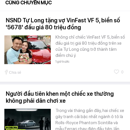
CÙNG CHUYÊN MỤC
NSND Tự Long tặng vợ VinFast VF 5, biển số
'5678' đấu giá 80 triệu đồng
Không chỉ chiếc VinFast VF 5, biển số
đấu giá trị giá 80 triệu đồng trên xe
của Tự Long cũng trở thành tâm
điểm chú ý.
1 giờ trước
0
Chia sẻ
Người đầu tiên khen một chiếc xe thường
không phải dân chơi xe
Trong vài tháng gần đây, hai chiếc xe
gây tranh cãi bậc nhất ngành ô tô là
Rolls-Royce Phantom Scintilla và
mẫu Ferrari chạy điện đầu tiên, lần…