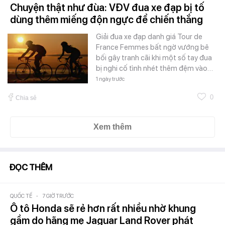
Chuyện thật như đùa: VĐV đua xe đạp bị tố
dùng thêm miếng độn ngực để chiến thắng
Giải đua xe đạp danh giá Tour de
France Femmes bất ngờ vướng bê
bối gây tranh cãi khi một số tay đua
bị nghi cố tình nhét thêm đệm vào…
1 ngày trước
0
Chia sẻ
Xem thêm
ĐỌC THÊM
QUỐC TẾ
-
7 GIỜ TRƯỚC
Ô tô Honda sẽ rẻ hơn rất nhiều nhờ khung
gầm do hãng mẹ Jaguar Land Rover phát