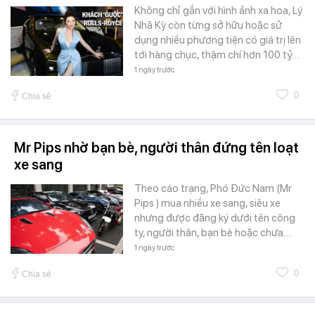
Không chỉ gắn với hình ảnh xa hoa, Lý
Nhã Kỳ còn từng sở hữu hoặc sử
dụng nhiều phương tiện có giá trị lên
tới hàng chục, thậm chí hơn 100 tỷ…
1 ngày trước
0
Chia sẻ
Mr Pips nhờ bạn bè, người thân đứng tên loạt
xe sang
Theo cáo trạng, Phó Đức Nam (Mr
Pips ) mua nhiều xe sang, siêu xe
nhưng được đăng ký dưới tên công
ty, người thân, bạn bè hoặc chưa…
1 ngày trước
0
Chia sẻ