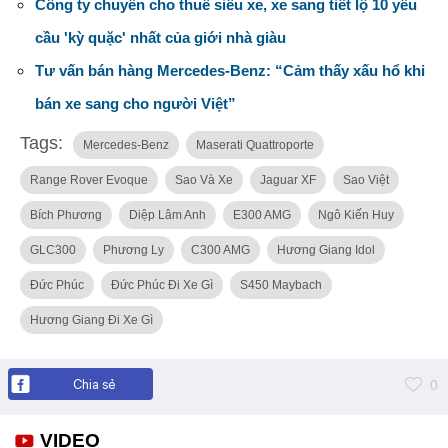
Công ty chuyên cho thuê siêu xe, xe sang tiết lộ 10 yêu
cầu 'kỳ quặc' nhất của giới nhà giàu
Tư vấn bán hàng Mercedes-Benz: “Cảm thấy xấu hổ khi
bán xe sang cho người Việt”
Tags:
Mercedes-Benz
Maserati Quattroporte
Range Rover Evoque
Sao Và Xe
Jaguar XF
Sao Việt
Bích Phương
Diệp Lâm Anh
E300 AMG
Ngô Kiến Huy
GLC300
Phương Ly
C300 AMG
Hương Giang Idol
Đức Phúc
Đức Phúc Đi Xe Gì
S450 Maybach
Hương Giang Đi Xe Gì
Chia sẻ
0
VIDEO