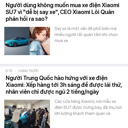
Người dùng không muốn mua xe điện Xiaomi
SU7 vì "dễ bị say xe", CEO Xiaomi Lôi Quân
phản hồi ra sao?
Say xe là một vấn đề phổ biến mà
nhiều người rất quan tâm khi chọn
mua xe.
Ô TÔ
-
2 NĂM TRƯỚC
Người Trung Quốc hào hứng với xe điện
Xiaomi: Xếp hàng tới 3h sáng để được lái thử,
nhân viên chỉ được ngủ 2 tiếng/ngày
Các cửa hàng Xiaomi, nơi mẫu xe
điện SU7 được trưng bày, đã thu hút
lớn lượng khách tham quan và…