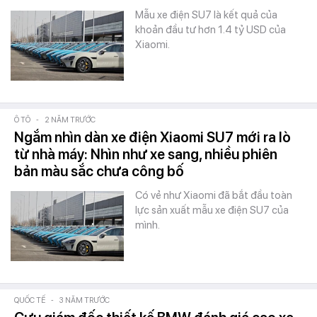
Mẫu xe điện SU7 là kết quả của
khoản đầu tư hơn 1.4 tỷ USD của
Xiaomi.
Ô TÔ
-
2 NĂM TRƯỚC
Ngắm nhìn dàn xe điện Xiaomi SU7 mới ra lò
từ nhà máy: Nhìn như xe sang, nhiều phiên
bản màu sắc chưa công bố
Có vẻ như Xiaomi đã bắt đầu toàn
lực sản xuất mẫu xe điện SU7 của
mình.
QUỐC TẾ
-
3 NĂM TRƯỚC