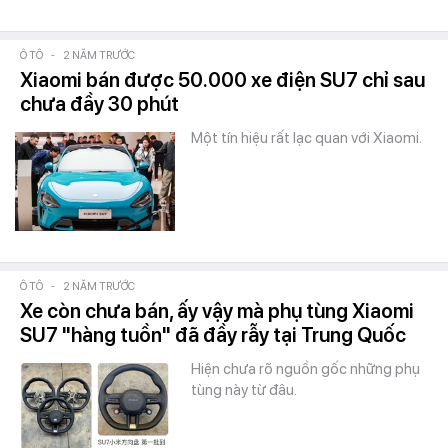
Ô TÔ
-
2 NĂM TRƯỚC
Xiaomi bán được 50.000 xe điện SU7 chỉ sau
chưa đầy 30 phút
Một tín hiệu rất lạc quan với Xiaomi.
Ô TÔ
-
2 NĂM TRƯỚC
Xe còn chưa bán, ấy vậy mà phụ tùng Xiaomi
SU7 "hàng tuồn" đã đầy rẫy tại Trung Quốc
Hiện chưa rõ nguồn gốc những phụ
tùng này từ đâu.