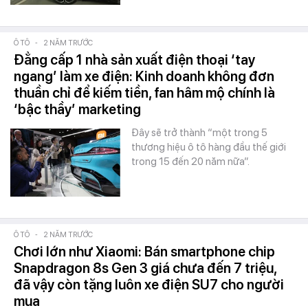
Ô TÔ
-
2 NĂM TRƯỚC
Đẳng cấp 1 nhà sản xuất điện thoại ‘tay
ngang’ làm xe điện: Kinh doanh không đơn
thuần chỉ để kiếm tiền, fan hâm mộ chính là
‘bậc thầy’ marketing
Đây sẽ trở thành “một trong 5
thương hiệu ô tô hàng đầu thế giới
trong 15 đến 20 năm nữa”.
Ô TÔ
-
2 NĂM TRƯỚC
Chơi lớn như Xiaomi: Bán smartphone chip
Snapdragon 8s Gen 3 giá chưa đến 7 triệu,
đã vậy còn tặng luôn xe điện SU7 cho người
mua