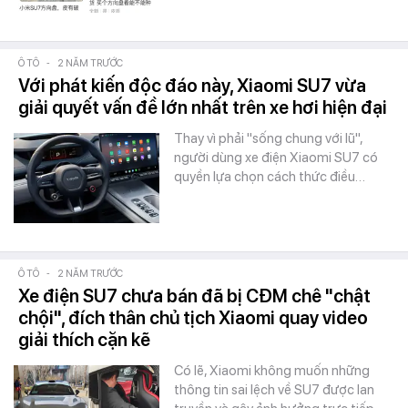
Ô TÔ
-
2 NĂM TRƯỚC
Với phát kiến độc đáo này, Xiaomi SU7 vừa
giải quyết vấn đề lớn nhất trên xe hơi hiện đại
Thay vì phải "sống chung với lũ",
người dùng xe điện Xiaomi SU7 có
quyền lựa chọn cách thức điều…
Ô TÔ
-
2 NĂM TRƯỚC
Xe điện SU7 chưa bán đã bị CĐM chê "chật
chội", đích thân chủ tịch Xiaomi quay video
giải thích cặn kẽ
Có lẽ, Xiaomi không muốn những
thông tin sai lệch về SU7 được lan