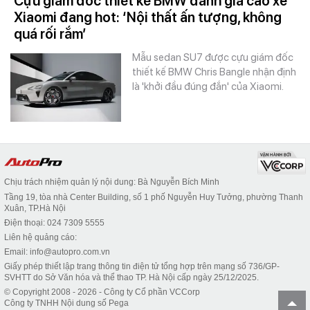
Cựu giám đốc thiết kế BMW đánh giá cao xe
Xiaomi đang hot: ‘Nội thất ấn tượng, không
quá rối rắm’
Mẫu sedan SU7 được cựu giám đốc
thiết kế BMW Chris Bangle nhận định
là 'khởi đầu đúng đắn' của Xiaomi.
Chịu trách nhiệm quản lý nội dung: Bà Nguyễn Bích Minh
Tầng 19, tòa nhà Center Building, số 1 phố Nguyễn Huy Tưởng, phường Thanh
Xuân, TP.Hà Nội
Điện thoại: 024 7309 5555
Liên hệ quảng cáo:
Email: info@autopro.com.vn
Giấy phép thiết lập trang thông tin điện tử tổng hợp trên mạng số 736/GP-
SVHTT do Sở Văn hóa và thể thao TP. Hà Nội cấp ngày 25/12/2025.
© Copyright 2008 - 2026 - Công ty Cổ phần VCCorp
Công ty TNHH Nội dung số Pega