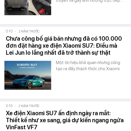
truyền và gây ảnh hưởng trực tiếp…
Ô TÔ
-
2 NĂM TRƯỚC
Chưa công bố giá bán nhưng đã có 100.000
đơn đặt hàng xe điện Xiaomi SU7: Điều mà
Lei Jun lo lắng nhất đã trở thành sự thật
Một tín hiệu khả quan nhưng cũng
tạo ra đầy thách thức cho Xiaomi.
Ô TÔ
-
2 NĂM TRƯỚC
Xe điện Xiaomi SU7 ấn định ngày ra mắt:
Thiết kế như xe sang, giá dự kiến ngang ngửa
VinFast VF7