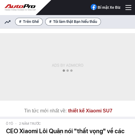
Bí mật Xe Biz
Trên Ghế
Tôi làm thật Bạn hiểu thấu
Tin tức mới nhất về:
thiết kế Xiaomi SU7
Ô TÔ
-
2 NĂM TRƯỚC
CEO Xiaomi Lôi Quân nói "thất vọng" về các