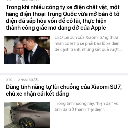
Ô TÔ
-
2 NĂM TRƯỚC
Trong khi nhiều công ty xe điện chật vật, một
hãng điện thoại Trung Quốc vừa mở bán ô tô
điện đã sắp hòa vốn để có lãi, thực hiện
thành công giấc mơ dang dở của Apple
CEO Lei Jun của Xiaomi từng thừa
nhận có lẽ họ sẽ phải bán lỗ xe điện
để cạnh tranh, nhưng kết quả vượt…
Ô TÔ
-
2 NĂM TRƯỚC
Dùng tính năng tự lùi chuồng của Xiaomi SU7,
chủ xe nhận cái kết đắng
Trong tình huống này, "hiện đại" vô
tình đã trở thành "hại điện".