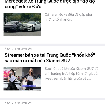
Mercedes: Xe Trung Quốc được dịp "đọ độ
cứng" với xe Đức
Cả hai chiếc xe đều đã gặp phải
những tổn hại lớn.
Ô TÔ
-
2 NĂM TRƯỚC
Streamer bán xe tại Trung Quốc "khốn khổ"
sau màn ra mắt của Xiaomi SU7
Sức hút quá lớn của Xiaomi SU7 đã
ảnh hưởng trực tiếp tới những buổi
livestream bán hàng của các…
Ô TÔ
-
2 NĂM TRƯỚC