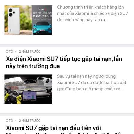
Chương trình tri ân khách hàng lớn
nhất của Xiaomi là chiếc xe điện SU7
do chính hãng này tạo ra.
Ô TÔ
-
2 NĂM TRƯỚC
Xe điện Xiaomi SU7 tiếp tục gặp tai nạn, lần
này trên trường đua
Sau vụ tai nạn này, người dùng
Xiaomi SU7 đã có được bài học đắt
giá: đừng bao giờ mang chiếc xe…
Ô TÔ
-
2 NĂM TRƯỚC
Xiaomi SU7 gặp tai nạn đầu tiên với