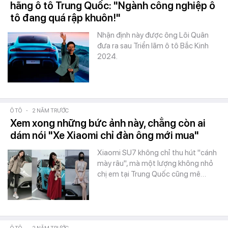
hãng ô tô Trung Quốc: "Ngành công nghiệp ô
tô đang quá rập khuôn!"
Nhận định này được ông Lôi Quân
đưa ra sau Triển lãm ô tô Bắc Kinh
2024.
Ô TÔ
-
2 NĂM TRƯỚC
Xem xong những bức ảnh này, chẳng còn ai
dám nói "Xe Xiaomi chỉ đàn ông mới mua"
Xiaomi SU7 không chỉ thu hút "cánh
mày râu", mà một lượng không nhỏ
chị em tại Trung Quốc cũng mê…