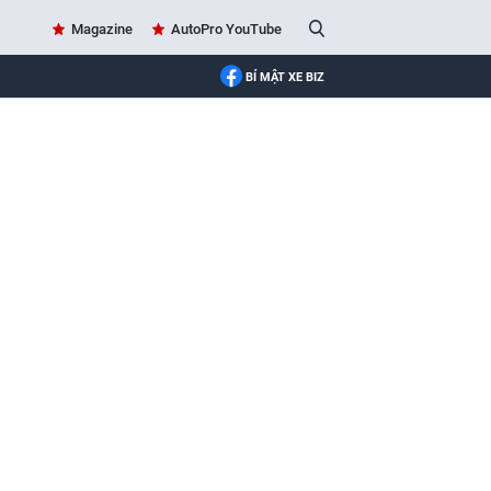
Magazine
AutoPro YouTube
BÍ MẬT XE BIZ