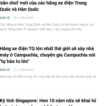
'sân chơi' mới của các hãng xe điện Trung
Quốc và Hàn Quốc
Quốc tế
2 năm trước
Các hãng xe điện Trung Quốc và Hàn Quốc có thể thành công ở các
nước Đông Nam Á nhưng ở Việt Nam, câu chuyện rất khác.
Hãng xe điện TQ lớn nhất thế giới sẽ xây nhà
máy ở Campuchia, chuyên gia Campuchia nói
"tự hào to lớn"
Quốc tế
2 năm trước
Nhà máy 20.000 xe này sẽ cung cấp nội địa nước này và bán quốc tế.
Kỳ tích Singapore: Hơn 10 năm nữa sẽ khai tử