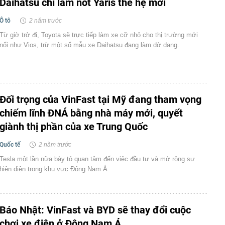
Daihatsu chỉ làm nốt Yaris thế hệ mới
Ô tô
2 năm trước
Từ giờ trở đi, Toyota sẽ trực tiếp làm xe cỡ nhỏ cho thị trường mới
nổi như Vios, trừ một số mẫu xe Daihatsu đang làm dở dang.
Đối trọng của VinFast tại Mỹ đang tham vọng
chiếm lĩnh ĐNÁ bằng nhà máy mới, quyết
giành thị phần của xe Trung Quốc
Quốc tế
2 năm trước
Tesla một lần nữa bày tỏ quan tâm đến việc đầu tư và mở rộng sự
hiện diện trong khu vực Đông Nam Á.
Báo Nhật: VinFast và BYD sẽ thay đổi cuộc
chơi xe điện ở Đông Nam Á