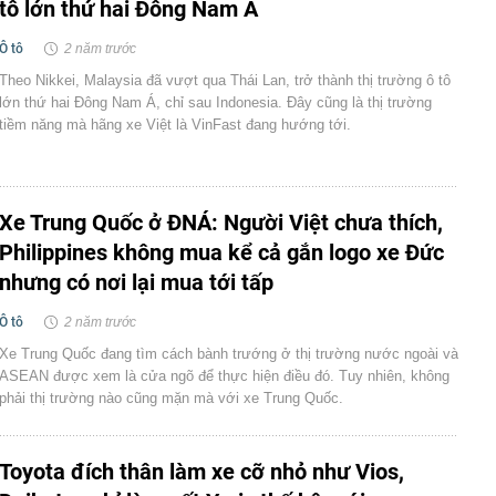
tô lớn thứ hai Đông Nam Á
Ô tô
2 năm trước
Theo Nikkei, Malaysia đã vượt qua Thái Lan, trở thành thị trường ô tô
lớn thứ hai Đông Nam Á, chỉ sau Indonesia. Đây cũng là thị trường
tiềm năng mà hãng xe Việt là VinFast đang hướng tới.
Xe Trung Quốc ở ĐNÁ: Người Việt chưa thích,
Philippines không mua kể cả gắn logo xe Đức
nhưng có nơi lại mua tới tấp
Ô tô
2 năm trước
Xe Trung Quốc đang tìm cách bành trướng ở thị trường nước ngoài và
ASEAN được xem là cửa ngõ để thực hiện điều đó. Tuy nhiên, không
phải thị trường nào cũng mặn mà với xe Trung Quốc.
Toyota đích thân làm xe cỡ nhỏ như Vios,