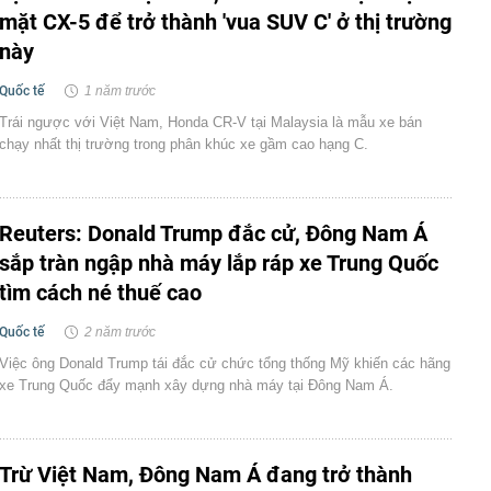
mặt CX-5 để trở thành 'vua SUV C' ở thị trường
này
Quốc tế
1 năm trước
Trái ngược với Việt Nam, Honda CR-V tại Malaysia là mẫu xe bán
chạy nhất thị trường trong phân khúc xe gầm cao hạng C.
Reuters: Donald Trump đắc cử, Đông Nam Á
sắp tràn ngập nhà máy lắp ráp xe Trung Quốc
tìm cách né thuế cao
Quốc tế
2 năm trước
Việc ông Donald Trump tái đắc cử chức tổng thống Mỹ khiến các hãng
xe Trung Quốc đẩy mạnh xây dựng nhà máy tại Đông Nam Á.
Trừ Việt Nam, Đông Nam Á đang trở thành