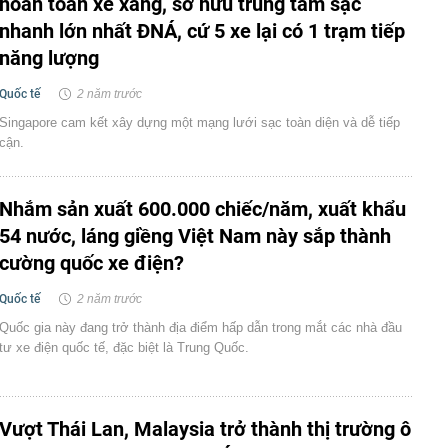
hoàn toàn xe xăng, sở hữu trung tâm sạc
nhanh lớn nhất ĐNÁ, cứ 5 xe lại có 1 trạm tiếp
năng lượng
Quốc tế
2 năm trước
Singapore cam kết xây dựng một mạng lưới sạc toàn diện và dễ tiếp
cận.
Nhắm sản xuất 600.000 chiếc/năm, xuất khẩu
54 nước, láng giềng Việt Nam này sắp thành
cường quốc xe điện?
Quốc tế
2 năm trước
Quốc gia này đang trở thành địa điểm hấp dẫn trong mắt các nhà đầu
tư xe điện quốc tế, đặc biệt là Trung Quốc.
Vượt Thái Lan, Malaysia trở thành thị trường ô