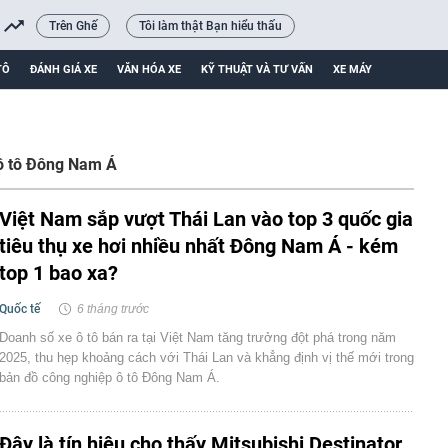
Trên Ghế
Tôi làm thật Bạn hiểu thấu
TÔ
ĐÁNH GIÁ XE
VĂN HÓA XE
KỸ THUẬT VÀ TƯ VẤN
XE MÁY
 ô tô Đông Nam Á
Việt Nam sắp vượt Thái Lan vào top 3 quốc gia
tiêu thụ xe hơi nhiều nhất Đông Nam Á - kém
top 1 bao xa?
Quốc tế
6 tháng trước
Doanh số xe ô tô bán ra tại Việt Nam tăng trưởng đột phá trong năm
2025, thu hẹp khoảng cách với Thái Lan và khẳng định vị thế mới trong
bản đồ công nghiệp ô tô Đông Nam Á.
Đây là tín hiệu cho thấy Mitsubishi Destinator