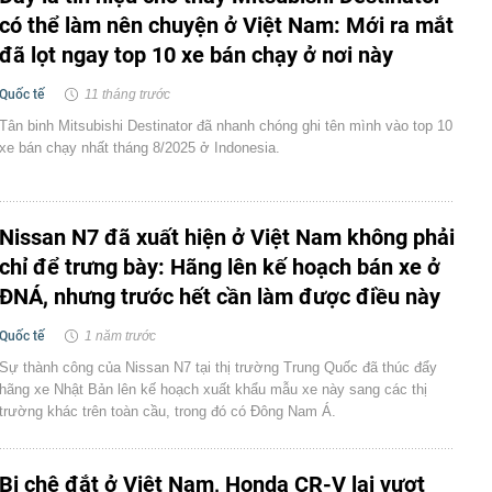
có thể làm nên chuyện ở Việt Nam: Mới ra mắt
đã lọt ngay top 10 xe bán chạy ở nơi này
Quốc tế
11 tháng trước
Tân binh Mitsubishi Destinator đã nhanh chóng ghi tên mình vào top 10
xe bán chạy nhất tháng 8/2025 ở Indonesia.
Nissan N7 đã xuất hiện ở Việt Nam không phải
chỉ để trưng bày: Hãng lên kế hoạch bán xe ở
ĐNÁ, nhưng trước hết cần làm được điều này
Quốc tế
1 năm trước
Sự thành công của Nissan N7 tại thị trường Trung Quốc đã thúc đẩy
hãng xe Nhật Bản lên kế hoạch xuất khẩu mẫu xe này sang các thị
trường khác trên toàn cầu, trong đó có Đông Nam Á.
Bị chê đắt ở Việt Nam, Honda CR-V lại vượt