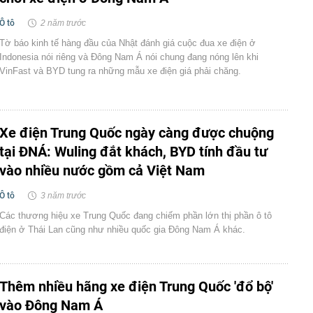
Ô tô
2 năm trước
Tờ báo kinh tế hàng đầu của Nhật đánh giá cuộc đua xe điện ở
Indonesia nói riêng và Đông Nam Á nói chung đang nóng lên khi
VinFast và BYD tung ra những mẫu xe điện giá phải chăng.
Xe điện Trung Quốc ngày càng được chuộng
tại ĐNÁ: Wuling đắt khách, BYD tính đầu tư
vào nhiều nước gồm cả Việt Nam
Ô tô
3 năm trước
Các thương hiệu xe Trung Quốc đang chiếm phần lớn thị phần ô tô
điện ở Thái Lan cũng như nhiều quốc gia Đông Nam Á khác.
Thêm nhiều hãng xe điện Trung Quốc 'đổ bộ'
vào Đông Nam Á