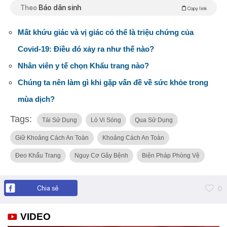
Theo
Báo dân sinh
Copy link
Mất khứu giác và vị giác có thể là triệu chứng của
Covid-19: Điều đó xảy ra như thế nào?
Nhân viên y tế chọn Khẩu trang nào?
Chúng ta nên làm gì khi gặp vấn đề về sức khỏe trong
mùa dịch?
Tags:
Tái Sử Dụng
Lò Vi Sóng
Qua Sử Dụng
Giữ Khoảng Cách An Toàn
Khoảng Cách An Toàn
Đeo Khẩu Trang
Nguy Cơ Gây Bệnh
Biện Pháp Phòng Vệ
Chia sẻ
0
VIDEO