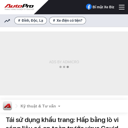
Bí mật Xe Biz
Đỉnh, Độc, Lạ
Xe điện có tiện?
Kỹ thuật & Tư vấn
Tái sử dụng khẩu trang: Hấp bằng lò vi