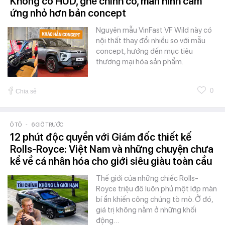
Không có HUD, ghế chỉnh cơ, màn hình cảm
ứng nhỏ hơn bản concept
Nguyên mẫu VinFast VF Wild này có
nội thất thay đổi nhiều so với mẫu
concept, hướng đến mục tiêu
thương mại hóa sản phẩm.
0
Chia sẻ
Ô TÔ
-
6 GIỜ TRƯỚC
12 phút độc quyền với Giám đốc thiết kế
Rolls-Royce: Việt Nam và những chuyện chưa
kể về cá nhân hóa cho giới siêu giàu toàn cầu
Thế giới của những chiếc Rolls-
Royce triệu đô luôn phủ một lớp màn
bí ẩn khiến công chúng tò mò. Ở đó,
giá trị không nằm ở những khối
động…