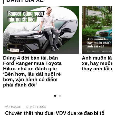
Dùng 4 đời bán tải, bán
Anh muốn làm
Ford Ranger mua Toyota
xe, hay muốn 
Hilux, chủ xe đánh giá:
thay anh tất c
‘Bền hơn, lâu dài nuôi rẻ
hơn, vận hành có điểm
phải đánh đổi’
VĂN HÓA XE
-
19 PHÚT TRƯỚC
Chuyện thật như đùa: VĐV đua xe đạp bị tố