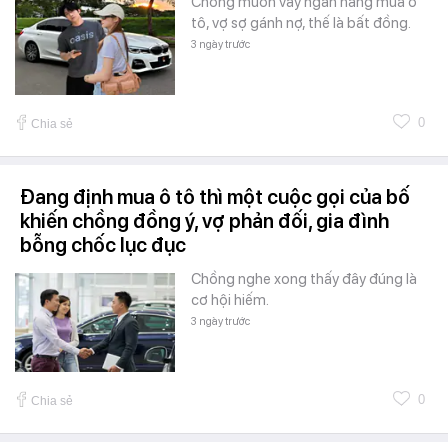
Chồng muốn vay ngân hàng mua ô
tô, vợ sợ gánh nợ, thế là bất đồng.
3 ngày trước
0
Chia sẻ
Đang định mua ô tô thì một cuộc gọi của bố
khiến chồng đồng ý, vợ phản đối, gia đình
bỗng chốc lục đục
Chồng nghe xong thấy đây đúng là
cơ hội hiếm.
3 ngày trước
0
Chia sẻ