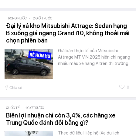
TRONG NƯỚC
-
2 GIỜ TRƯỚC
Đại lý xả kho Mitsubishi Attrage: Sedan hạng
B xuống giá ngang Grand i10, không thoải mái
chọn phiên bản
Giá bán thực tế của Mitsubishi
Attrage MT VIN 2025 hiện chỉ ngang
nhiều mẫu xe hạng A trên thị trường.
0
Chia sẻ
QUỐC TẾ
-
1 GIỜ TRƯỚC
Biên lợi nhuận chỉ còn 3,4%, các hãng xe
Trung Quốc đánh đổi bằng gì?
Theo dữ liệu Hiệp hội Xe du lịch