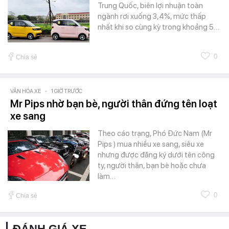
Trung Quốc, biên lợi nhuận toàn
ngành rơi xuống 3,4%, mức thấp
nhất khi so cùng kỳ trong khoảng 5…
0
Chia sẻ
VĂN HÓA XE
-
1 GIỜ TRƯỚC
Mr Pips nhờ bạn bè, người thân đứng tên loạt
xe sang
Theo cáo trạng, Phó Đức Nam (Mr
Pips ) mua nhiều xe sang, siêu xe
nhưng được đăng ký dưới tên công
ty, người thân, bạn bè hoặc chưa
làm…
0
Chia sẻ
ĐÁNH GIÁ XE