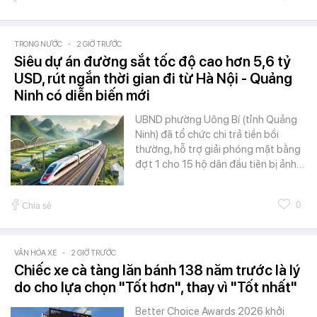
TRONG NƯỚC
-
2 GIỜ TRƯỚC
Siêu dự án đường sắt tốc độ cao hơn 5,6 tỷ
USD, rút ngắn thời gian đi từ Hà Nội - Quảng
Ninh có diễn biến mới
UBND phường Uông Bí (tỉnh Quảng
Ninh) đã tổ chức chi trả tiền bồi
thường, hỗ trợ giải phóng mặt bằng
đợt 1 cho 15 hộ dân đầu tiên bị ảnh…
0
Chia sẻ
VĂN HÓA XE
-
2 GIỜ TRƯỚC
Chiếc xe cà tàng lăn bánh 138 năm trước là lý
do cho lựa chọn "Tốt hơn", thay vì "Tốt nhất"
Better Choice Awards 2026 khởi