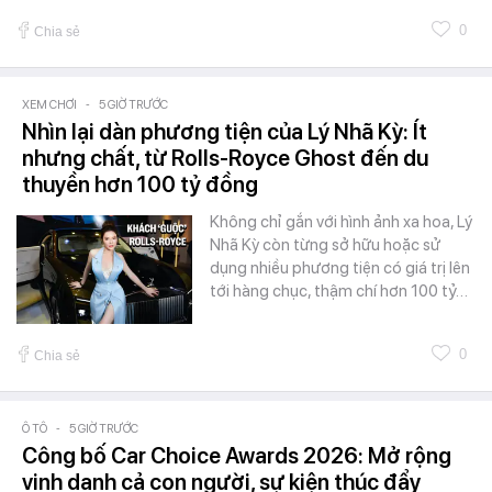
0
Chia sẻ
XEM CHƠI
-
5 GIỜ TRƯỚC
Nhìn lại dàn phương tiện của Lý Nhã Kỳ: Ít
nhưng chất, từ Rolls-Royce Ghost đến du
thuyền hơn 100 tỷ đồng
Không chỉ gắn với hình ảnh xa hoa, Lý
Nhã Kỳ còn từng sở hữu hoặc sử
dụng nhiều phương tiện có giá trị lên
tới hàng chục, thậm chí hơn 100 tỷ…
0
Chia sẻ
Ô TÔ
-
5 GIỜ TRƯỚC
Công bố Car Choice Awards 2026: Mở rộng
vinh danh cả con người, sự kiện thúc đẩy