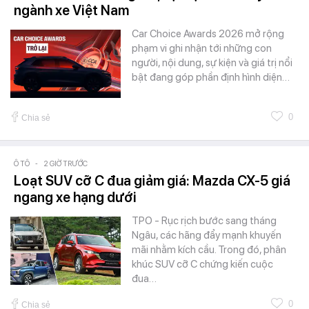
ngành xe Việt Nam
Car Choice Awards 2026 mở rộng
phạm vi ghi nhận tới những con
người, nội dung, sự kiện và giá trị nổi
bật đang góp phần định hình diện…
0
Chia sẻ
Ô TÔ
-
2 GIỜ TRƯỚC
Loạt SUV cỡ C đua giảm giá: Mazda CX-5 giá
ngang xe hạng dưới
TPO - Rục rịch bước sang tháng
Ngâu, các hãng đẩy mạnh khuyến
mãi nhằm kích cầu. Trong đó, phân
khúc SUV cỡ C chứng kiến cuộc
đua…
0
Chia sẻ