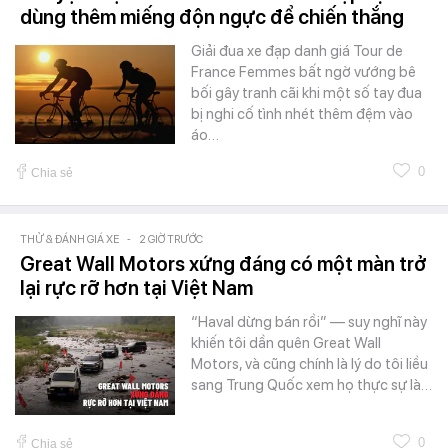
dùng thêm miếng độn ngực để chiến thắng
Giải đua xe đạp danh giá Tour de
France Femmes bất ngờ vướng bê
bối gây tranh cãi khi một số tay đua
bị nghi cố tình nhét thêm đệm vào
áo…
0
Chia sẻ
THỬ & ĐÁNH GIÁ XE
-
2 GIỜ TRƯỚC
Great Wall Motors xứng đáng có một màn trở
lại rực rỡ hơn tại Việt Nam
“Haval dừng bán rồi” — suy nghĩ này
khiến tôi dần quên Great Wall
Motors, và cũng chính là lý do tôi liều
sang Trung Quốc xem họ thực sự là…
0
Chia sẻ