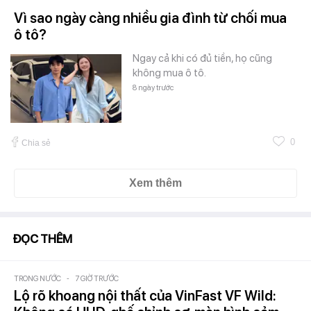
Vì sao ngày càng nhiều gia đình từ chối mua
ô tô?
Ngay cả khi có đủ tiền, họ cũng
không mua ô tô.
8 ngày trước
0
Chia sẻ
Xem thêm
ĐỌC THÊM
TRONG NƯỚC
-
7 GIỜ TRƯỚC
Lộ rõ khoang nội thất của VinFast VF Wild: