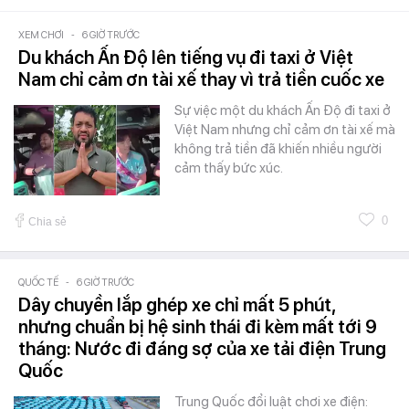
XEM CHƠI
-
6 GIỜ TRƯỚC
Du khách Ấn Độ lên tiếng vụ đi taxi ở Việt
Nam chỉ cảm ơn tài xế thay vì trả tiền cuốc xe
Sự việc một du khách Ấn Độ đi taxi ở
Việt Nam nhưng chỉ cảm ơn tài xế mà
không trả tiền đã khiến nhiều người
cảm thấy bức xúc.
0
Chia sẻ
QUỐC TẾ
-
6 GIỜ TRƯỚC
Dây chuyền lắp ghép xe chỉ mất 5 phút,
nhưng chuẩn bị hệ sinh thái đi kèm mất tới 9
tháng: Nước đi đáng sợ của xe tải điện Trung
Quốc
Trung Quốc đổi luật chơi xe điện: