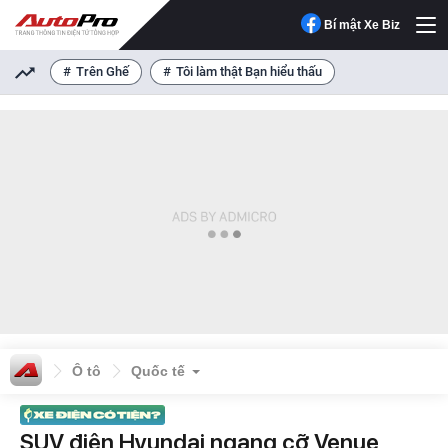
Bí mật Xe Biz
Trên Ghế
Tôi làm thật Bạn hiểu thấu
Ô tô
Quốc tế
SUV điện Hyundai ngang cỡ Venue