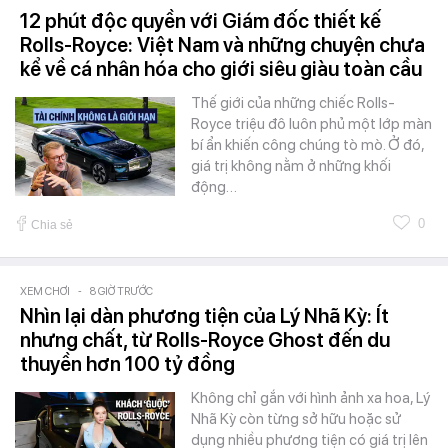
12 phút độc quyền với Giám đốc thiết kế
Rolls-Royce: Việt Nam và những chuyện chưa
kể về cá nhân hóa cho giới siêu giàu toàn cầu
Thế giới của những chiếc Rolls-
Royce triệu đô luôn phủ một lớp màn
bí ẩn khiến công chúng tò mò. Ở đó,
giá trị không nằm ở những khối
động…
0
Chia sẻ
XEM CHƠI
-
8 GIỜ TRƯỚC
Nhìn lại dàn phương tiện của Lý Nhã Kỳ: Ít
nhưng chất, từ Rolls-Royce Ghost đến du
thuyền hơn 100 tỷ đồng
Không chỉ gắn với hình ảnh xa hoa, Lý
Nhã Kỳ còn từng sở hữu hoặc sử
dụng nhiều phương tiện có giá trị lên