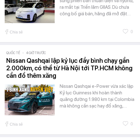
sung phiên bản thuần điện và hybrid,
ra mắt tại Triển lãm GIIAS. Dù chưa
công bố giá bán, hãng đã mở đặt…
0
Chia sẻ
QUỐC TẾ
-
4 GIỜ TRƯỚC
Nissan Qashqai lập kỷ lục đầy bình chạy gần
2.000km, có thể từ Hà Nội tới TP.HCM không
cần đổ thêm xăng
Nissan Qashqai e-Power vừa xác lập
Kỷ lục Guinness khi hoàn thành
quãng đường 1.980 km tại Colombia
mà không cần sạc hay đổ xăng,…
0
Chia sẻ