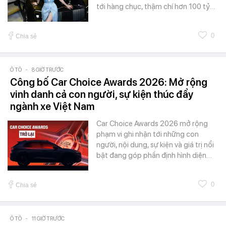
tới hàng chục, thậm chí hơn 100 tỷ…
0
Chia sẻ
Ô TÔ
-
8 GIỜ TRƯỚC
Công bố Car Choice Awards 2026: Mở rộng
vinh danh cả con người, sự kiện thúc đẩy
ngành xe Việt Nam
Car Choice Awards 2026 mở rộng
phạm vi ghi nhận tới những con
người, nội dung, sự kiện và giá trị nổi
bật đang góp phần định hình diện…
0
Chia sẻ
Ô TÔ
-
11 GIỜ TRƯỚC