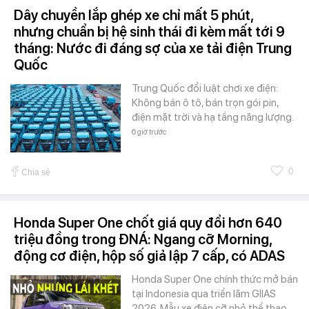
Dây chuyền lắp ghép xe chỉ mất 5 phút,
nhưng chuẩn bị hệ sinh thái đi kèm mất tới 9
tháng: Nước đi đáng sợ của xe tải điện Trung
Quốc
Trung Quốc đổi luật chơi xe điện:
Không bán ô tô, bán trọn gói pin,
điện mặt trời và hạ tầng năng lượng.
6 giờ trước
0
Chia sẻ
Honda Super One chốt giá quy đổi hơn 640
triệu đồng trong ĐNÁ: Ngang cỡ Morning,
động cơ điện, hộp số giả lập 7 cấp, có ADAS
Honda Super One chính thức mở bán
tại Indonesia qua triển lãm GIIAS
2026. Mẫu xe điện cỡ nhỏ thể thao