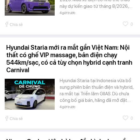
này dự kiến giao từ tháng 8/2026,…
4 giờ trước
0
Chia sẻ
Hyundai Staria mới ra mắt gần Việt Nam: Nội
thất có ghế VIP massage, bản điện chạy
544km/sạc, có cả tùy chọn hybrid cạnh tranh
Carnival
Hyundai Staria tại Indonesia vừa bổ
sung phiên bản thuần điện và hybrid,
ra mắt tại Triển lãm GIIAS. Dù chưa
công bố giá bán, hãng đã mở đặt…
4 giờ trước
0
Chia sẻ