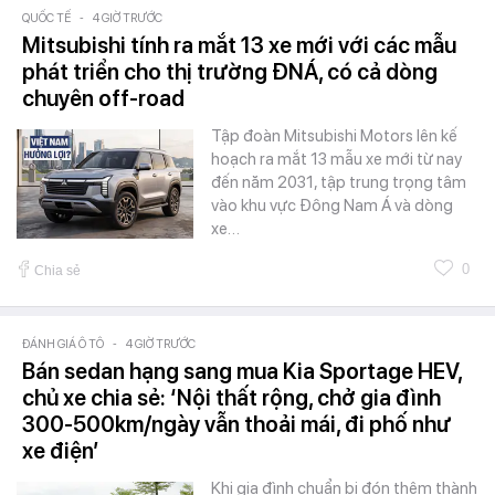
QUỐC TẾ
-
4 GIỜ TRƯỚC
Mitsubishi tính ra mắt 13 xe mới với các mẫu
phát triển cho thị trường ĐNÁ, có cả dòng
chuyên off-road
Tập đoàn Mitsubishi Motors lên kế
hoạch ra mắt 13 mẫu xe mới từ nay
đến năm 2031, tập trung trọng tâm
vào khu vực Đông Nam Á và dòng
xe…
0
Chia sẻ
ĐÁNH GIÁ Ô TÔ
-
4 GIỜ TRƯỚC
Bán sedan hạng sang mua Kia Sportage HEV,
chủ xe chia sẻ: ‘Nội thất rộng, chở gia đình
300-500km/ngày vẫn thoải mái, đi phố như
xe điện’
Khi gia đình chuẩn bị đón thêm thành