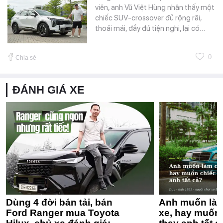
viên, anh Vũ Việt Hùng nhận thấy một
chiếc SUV-crossover đủ rộng rãi,
thoải mái, đầy đủ tiện nghi, lại có…
0
Chia sẻ
ĐÁNH GIÁ XE
Dùng 4 đời bán tải, bán
Anh muốn làm
Ford Ranger mua Toyota
xe, hay muốn 