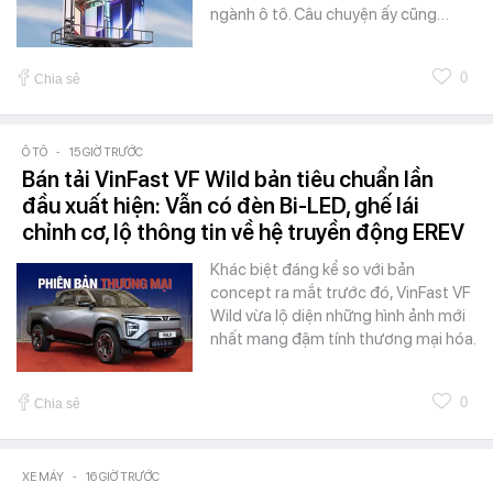
ngành ô tô. Câu chuyện ấy cũng…
0
Chia sẻ
Ô TÔ
-
15 GIỜ TRƯỚC
Bán tải VinFast VF Wild bản tiêu chuẩn lần
đầu xuất hiện: Vẫn có đèn Bi-LED, ghế lái
chỉnh cơ, lộ thông tin về hệ truyền động EREV
Khác biệt đáng kể so với bản
concept ra mắt trước đó, VinFast VF
Wild vừa lộ diện những hình ảnh mới
nhất mang đậm tính thương mại hóa.
0
Chia sẻ
XE MÁY
-
16 GIỜ TRƯỚC