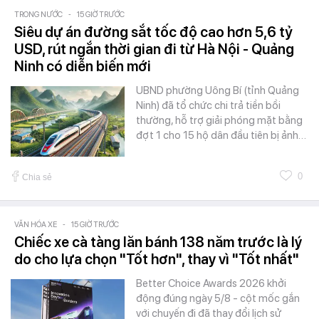
TRONG NƯỚC
-
15 GIỜ TRƯỚC
Siêu dự án đường sắt tốc độ cao hơn 5,6 tỷ
USD, rút ngắn thời gian đi từ Hà Nội - Quảng
Ninh có diễn biến mới
UBND phường Uông Bí (tỉnh Quảng
Ninh) đã tổ chức chi trả tiền bồi
thường, hỗ trợ giải phóng mặt bằng
đợt 1 cho 15 hộ dân đầu tiên bị ảnh…
0
Chia sẻ
VĂN HÓA XE
-
15 GIỜ TRƯỚC
Chiếc xe cà tàng lăn bánh 138 năm trước là lý
do cho lựa chọn "Tốt hơn", thay vì "Tốt nhất"
Better Choice Awards 2026 khởi
động đúng ngày 5/8 - cột mốc gắn
với chuyến đi đã thay đổi lịch sử