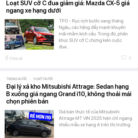
Loạt SUV cỡ C đua giảm giá: Mazda CX-5 giá
ngang xe hạng dưới
TPO - Rục rịch bước sang tháng
Ngâu, các hãng đẩy mạnh khuyến
mãi nhằm kích cầu. Trong đó, phân
khúc SUV cỡ C chứng kiến cuộc
đua…
0
Chia sẻ
TRONG NƯỚC
-
11 GIỜ TRƯỚC
Đại lý xả kho Mitsubishi Attrage: Sedan hạng
B xuống giá ngang Grand i10, không thoải mái
chọn phiên bản
Giá bán thực tế của Mitsubishi
Attrage MT VIN 2025 hiện chỉ ngang
nhiều mẫu xe hạng A trên thị trường.