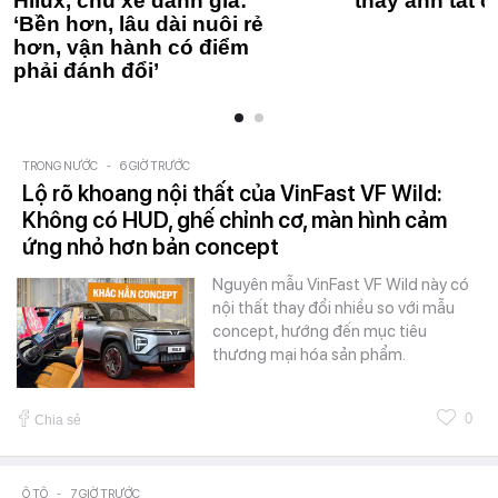
Hilux, chủ xe đánh giá:
thay anh tất c
‘Bền hơn, lâu dài nuôi rẻ
hơn, vận hành có điểm
phải đánh đổi’
TRONG NƯỚC
-
6 GIỜ TRƯỚC
Lộ rõ khoang nội thất của VinFast VF Wild:
Không có HUD, ghế chỉnh cơ, màn hình cảm
ứng nhỏ hơn bản concept
Nguyên mẫu VinFast VF Wild này có
nội thất thay đổi nhiều so với mẫu
concept, hướng đến mục tiêu
thương mại hóa sản phẩm.
0
Chia sẻ
Ô TÔ
-
7 GIỜ TRƯỚC