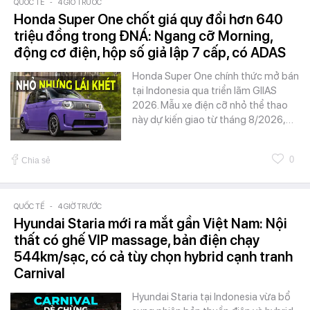
QUỐC TẾ
-
4 GIỜ TRƯỚC
Honda Super One chốt giá quy đổi hơn 640
triệu đồng trong ĐNÁ: Ngang cỡ Morning,
động cơ điện, hộp số giả lập 7 cấp, có ADAS
Honda Super One chính thức mở bán
tại Indonesia qua triển lãm GIIAS
2026. Mẫu xe điện cỡ nhỏ thể thao
này dự kiến giao từ tháng 8/2026,…
0
Chia sẻ
QUỐC TẾ
-
4 GIỜ TRƯỚC
Hyundai Staria mới ra mắt gần Việt Nam: Nội
thất có ghế VIP massage, bản điện chạy
544km/sạc, có cả tùy chọn hybrid cạnh tranh
Carnival
Hyundai Staria tại Indonesia vừa bổ