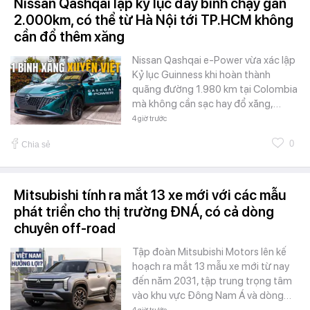
Nissan Qashqai lập kỷ lục đầy bình chạy gần
2.000km, có thể từ Hà Nội tới TP.HCM không
cần đổ thêm xăng
Nissan Qashqai e-Power vừa xác lập
Kỷ lục Guinness khi hoàn thành
quãng đường 1.980 km tại Colombia
mà không cần sạc hay đổ xăng,…
4 giờ trước
0
Chia sẻ
Mitsubishi tính ra mắt 13 xe mới với các mẫu
phát triển cho thị trường ĐNÁ, có cả dòng
chuyên off-road
Tập đoàn Mitsubishi Motors lên kế
hoạch ra mắt 13 mẫu xe mới từ nay
đến năm 2031, tập trung trọng tâm
vào khu vực Đông Nam Á và dòng…