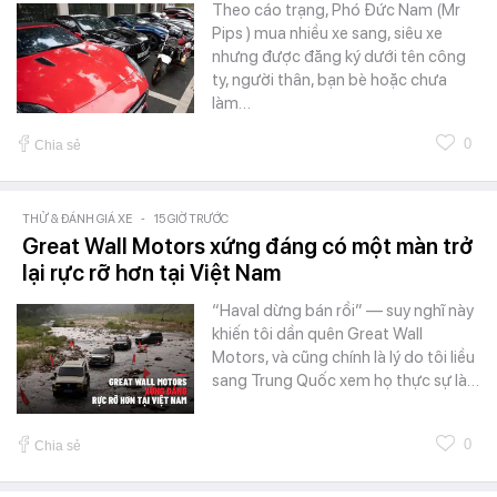
Theo cáo trạng, Phó Đức Nam (Mr
Pips ) mua nhiều xe sang, siêu xe
nhưng được đăng ký dưới tên công
ty, người thân, bạn bè hoặc chưa
làm…
0
Chia sẻ
THỬ & ĐÁNH GIÁ XE
-
15 GIỜ TRƯỚC
Great Wall Motors xứng đáng có một màn trở
lại rực rỡ hơn tại Việt Nam
“Haval dừng bán rồi” — suy nghĩ này
khiến tôi dần quên Great Wall
Motors, và cũng chính là lý do tôi liều
sang Trung Quốc xem họ thực sự là…
0
Chia sẻ