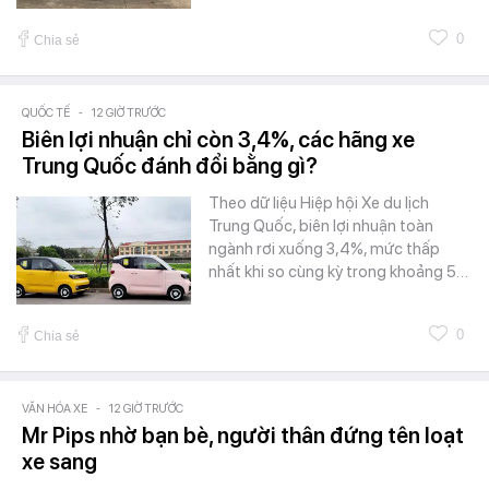
0
Chia sẻ
QUỐC TẾ
-
12 GIỜ TRƯỚC
Biên lợi nhuận chỉ còn 3,4%, các hãng xe
Trung Quốc đánh đổi bằng gì?
Theo dữ liệu Hiệp hội Xe du lịch
Trung Quốc, biên lợi nhuận toàn
ngành rơi xuống 3,4%, mức thấp
nhất khi so cùng kỳ trong khoảng 5…
0
Chia sẻ
VĂN HÓA XE
-
12 GIỜ TRƯỚC
Mr Pips nhờ bạn bè, người thân đứng tên loạt
xe sang