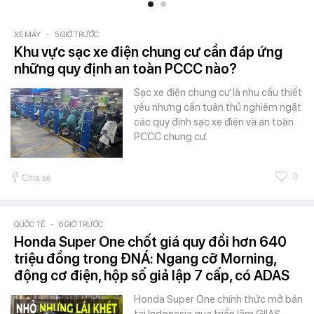
XE MÁY
-
5 GIỜ TRƯỚC
Khu vực sạc xe điện chung cư cần đáp ứng
những quy định an toàn PCCC nào?
Sạc xe điện chung cư là nhu cầu thiết
yếu nhưng cần tuân thủ nghiêm ngặt
các quy định sạc xe điện và an toàn
PCCC chung cư.
0
Chia sẻ
QUỐC TẾ
-
6 GIỜ TRƯỚC
Honda Super One chốt giá quy đổi hơn 640
triệu đồng trong ĐNÁ: Ngang cỡ Morning,
động cơ điện, hộp số giả lập 7 cấp, có ADAS
Honda Super One chính thức mở bán