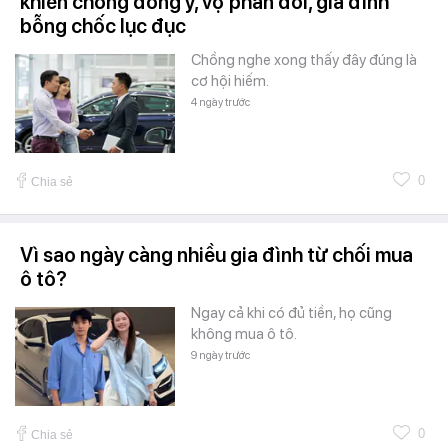
khiến chồng đồng ý, vợ phản đối, gia đình
bỗng chốc lục đục
Chồng nghe xong thấy đây đúng là
cơ hội hiếm.
4 ngày trước
0
Chia sẻ
Vì sao ngày càng nhiều gia đình từ chối mua
ô tô?
Ngay cả khi có đủ tiền, họ cũng
không mua ô tô.
9 ngày trước
0
Chia sẻ