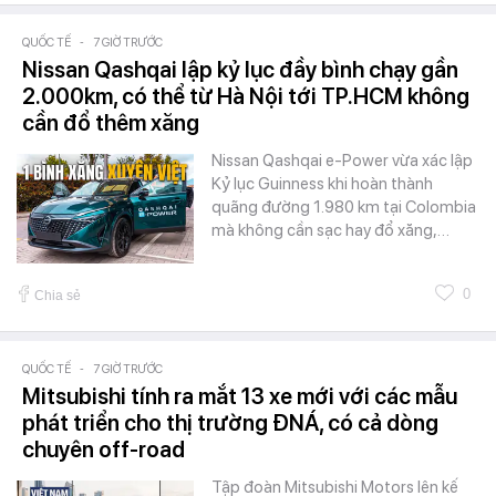
QUỐC TẾ
-
7 GIỜ TRƯỚC
Nissan Qashqai lập kỷ lục đầy bình chạy gần
2.000km, có thể từ Hà Nội tới TP.HCM không
cần đổ thêm xăng
Nissan Qashqai e-Power vừa xác lập
Kỷ lục Guinness khi hoàn thành
quãng đường 1.980 km tại Colombia
mà không cần sạc hay đổ xăng,…
0
Chia sẻ
QUỐC TẾ
-
7 GIỜ TRƯỚC
Mitsubishi tính ra mắt 13 xe mới với các mẫu
phát triển cho thị trường ĐNÁ, có cả dòng
chuyên off-road
Tập đoàn Mitsubishi Motors lên kế