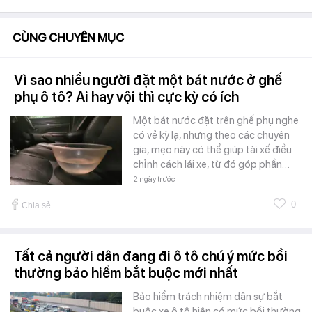
CÙNG CHUYÊN MỤC
Vì sao nhiều người đặt một bát nước ở ghế
phụ ô tô? Ai hay vội thì cực kỳ có ích
Một bát nước đặt trên ghế phụ nghe
có vẻ kỳ lạ, nhưng theo các chuyên
gia, mẹo này có thể giúp tài xế điều
chỉnh cách lái xe, từ đó góp phần…
2 ngày trước
0
Chia sẻ
Tất cả người dân đang đi ô tô chú ý mức bồi
thường bảo hiểm bắt buộc mới nhất
Bảo hiểm trách nhiệm dân sự bắt
buộc xe ô tô hiện có mức bồi thường