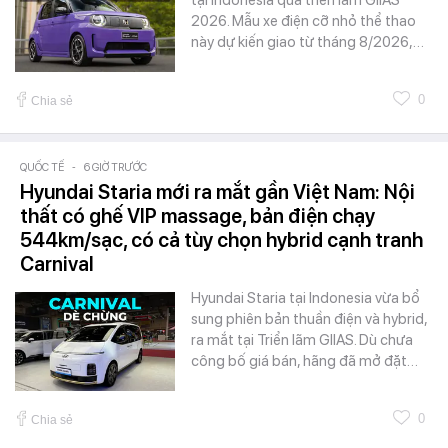
tại Indonesia qua triển lãm GIIAS
2026. Mẫu xe điện cỡ nhỏ thể thao
này dự kiến giao từ tháng 8/2026,…
0
Chia sẻ
QUỐC TẾ
-
6 GIỜ TRƯỚC
Hyundai Staria mới ra mắt gần Việt Nam: Nội
thất có ghế VIP massage, bản điện chạy
544km/sạc, có cả tùy chọn hybrid cạnh tranh
Carnival
Hyundai Staria tại Indonesia vừa bổ
sung phiên bản thuần điện và hybrid,
ra mắt tại Triển lãm GIIAS. Dù chưa
công bố giá bán, hãng đã mở đặt…
0
Chia sẻ