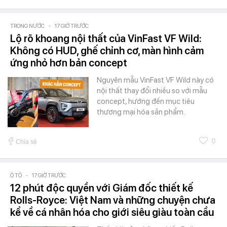
TRONG NƯỚC
-
17 GIỜ TRƯỚC
Lộ rõ khoang nội thất của VinFast VF Wild:
Không có HUD, ghế chỉnh cơ, màn hình cảm
ứng nhỏ hơn bản concept
Nguyên mẫu VinFast VF Wild này có
nội thất thay đổi nhiều so với mẫu
concept, hướng đến mục tiêu
thương mại hóa sản phẩm.
0
Chia sẻ
Ô TÔ
-
17 GIỜ TRƯỚC
12 phút độc quyền với Giám đốc thiết kế
Rolls-Royce: Việt Nam và những chuyện chưa
kể về cá nhân hóa cho giới siêu giàu toàn cầu