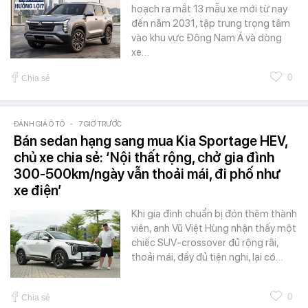
hoạch ra mắt 13 mẫu xe mới từ nay
đến năm 2031, tập trung trọng tâm
vào khu vực Đông Nam Á và dòng
xe…
0
Chia sẻ
ĐÁNH GIÁ Ô TÔ
-
7 GIỜ TRƯỚC
Bán sedan hạng sang mua Kia Sportage HEV,
chủ xe chia sẻ: ‘Nội thất rộng, chở gia đình
300-500km/ngày vẫn thoải mái, đi phố như
xe điện’
Khi gia đình chuẩn bị đón thêm thành
viên, anh Vũ Việt Hùng nhận thấy một
chiếc SUV-crossover đủ rộng rãi,
thoải mái, đầy đủ tiện nghi, lại có…
0
Chia sẻ