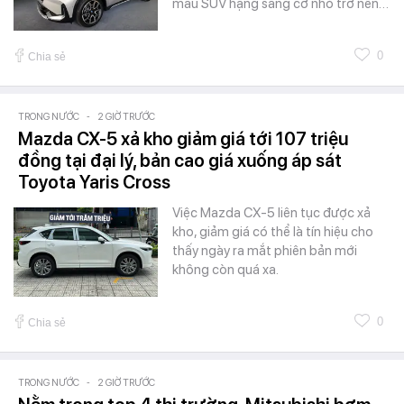
mẫu SUV hạng sang cỡ nhỏ trở nên…
0
Chia sẻ
TRONG NƯỚC
-
2 GIỜ TRƯỚC
Mazda CX-5 xả kho giảm giá tới 107 triệu
đồng tại đại lý, bản cao giá xuống áp sát
Toyota Yaris Cross
Việc Mazda CX-5 liên tục được xả
kho, giảm giá có thể là tín hiệu cho
thấy ngày ra mắt phiên bản mới
không còn quá xa.
0
Chia sẻ
TRONG NƯỚC
-
2 GIỜ TRƯỚC