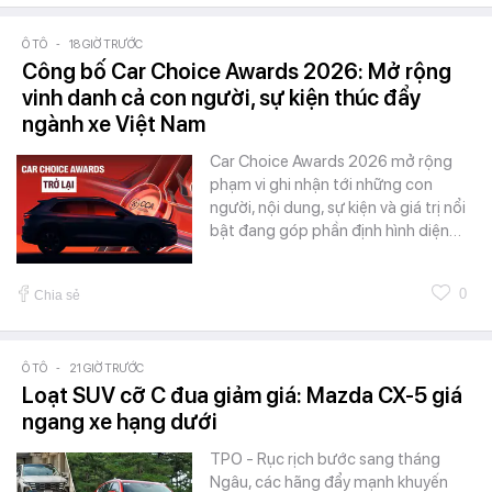
Ô TÔ
-
18 GIỜ TRƯỚC
Công bố Car Choice Awards 2026: Mở rộng
vinh danh cả con người, sự kiện thúc đẩy
ngành xe Việt Nam
Car Choice Awards 2026 mở rộng
phạm vi ghi nhận tới những con
người, nội dung, sự kiện và giá trị nổi
bật đang góp phần định hình diện…
0
Chia sẻ
Ô TÔ
-
21 GIỜ TRƯỚC
Loạt SUV cỡ C đua giảm giá: Mazda CX-5 giá
ngang xe hạng dưới
TPO - Rục rịch bước sang tháng
Ngâu, các hãng đẩy mạnh khuyến