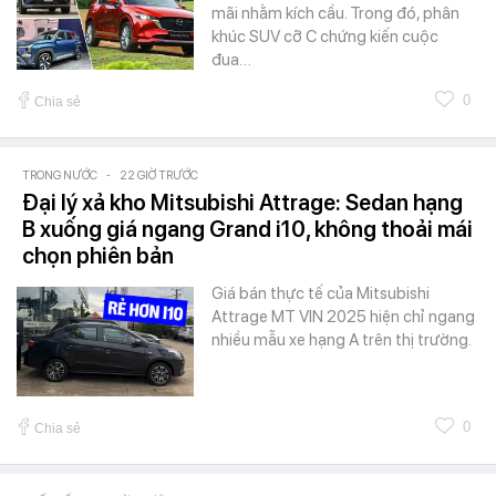
mãi nhằm kích cầu. Trong đó, phân
khúc SUV cỡ C chứng kiến cuộc
đua…
0
Chia sẻ
TRONG NƯỚC
-
22 GIỜ TRƯỚC
Đại lý xả kho Mitsubishi Attrage: Sedan hạng
B xuống giá ngang Grand i10, không thoải mái
chọn phiên bản
Giá bán thực tế của Mitsubishi
Attrage MT VIN 2025 hiện chỉ ngang
nhiều mẫu xe hạng A trên thị trường.
0
Chia sẻ