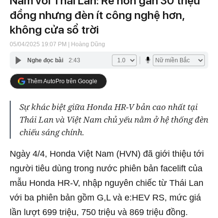
Nam với Thái Lan: Rẻ hơn gần 30 triệu
đồng nhưng đèn ít công nghệ hơn,
không cửa sổ trời
05/04/2025 19:07 PM
| Hoàng Dũng
Nghe đọc bài
2:43
Thêm AutoPro trên Google
Sự khác biệt giữa Honda HR-V bản cao nhất tại
Thái Lan và Việt Nam chủ yếu nằm ở hệ thống đèn
chiếu sáng chính.
Ngày 4/4, Honda Việt Nam (HVN) đã giới thiệu tới
người tiêu dùng trong nước phiên bản facelift của
mẫu Honda HR-V, nhập nguyên chiếc từ Thái Lan
với ba phiên bản gồm G,L và e:HEV RS, mức giá
lần lượt 699 triệu, 750 triệu và 869 triệu đồng.