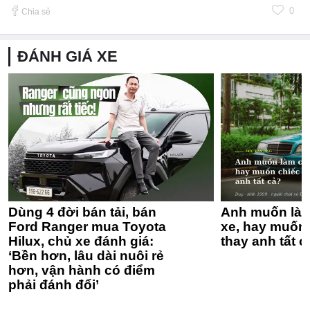
0
Chia sẻ
ĐÁNH GIÁ XE
Dùng 4 đời bán tải, bán
Anh muốn làm
Ford Ranger mua Toyota
xe, hay muốn 
Hilux, chủ xe đánh giá:
thay anh tất c
‘Bền hơn, lâu dài nuôi rẻ
hơn, vận hành có điểm
phải đánh đổi’