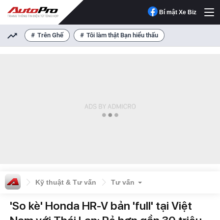
Bí mật Xe Biz
Trên Ghế
Tôi làm thật Bạn hiểu thấu
Kỹ thuật & Tư vấn
Tư vấn
'So kè' Honda HR-V bản 'full' tại Việt