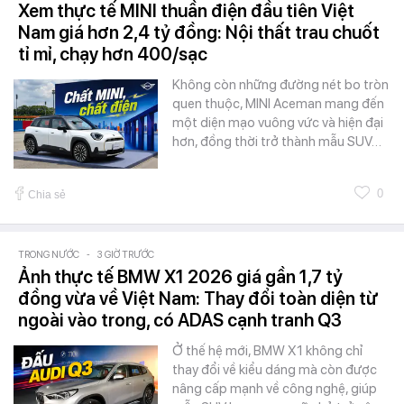
Xem thực tế MINI thuần điện đầu tiên Việt
Nam giá hơn 2,4 tỷ đồng: Nội thất trau chuốt
tỉ mỉ, chạy hơn 400/sạc
Không còn những đường nét bo tròn
quen thuộc, MINI Aceman mang đến
một diện mạo vuông vức và hiện đại
hơn, đồng thời trở thành mẫu SUV…
0
Chia sẻ
TRONG NƯỚC
-
3 GIỜ TRƯỚC
Ảnh thực tế BMW X1 2026 giá gần 1,7 tỷ
đồng vừa về Việt Nam: Thay đổi toàn diện từ
ngoài vào trong, có ADAS cạnh tranh Q3
Ở thế hệ mới, BMW X1 không chỉ
thay đổi về kiểu dáng mà còn được
nâng cấp mạnh về công nghệ, giúp