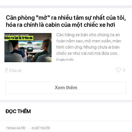
Căn phòng "mở" ra nhiều tâm sự nhất của tôi,
hóa ra chính là cabin của một chiếc xe hơi
Các hãng xe bán cho chúng ta an
toàn năm sao, mô men xoắn, màn
hình cảm ứng. Nhưng chưa ai bán
chiếc xe như cái nơi mà đứa con…
9 ngày trước
0
Chia sẻ
Xem thêm
ĐỌC THÊM
TRONG NƯỚC
-
6 GIỜ TRƯỚC