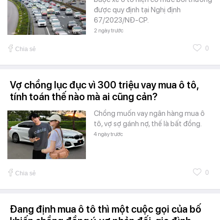
được quy định tại Nghị định
67/2023/NĐ-CP.
2 ngày trước
0
Chia sẻ
Vợ chồng lục đục vì 300 triệu vay mua ô tô,
tính toán thế nào mà ai cũng cản?
Chồng muốn vay ngân hàng mua ô
tô, vợ sợ gánh nợ, thế là bất đồng.
4 ngày trước
0
Chia sẻ
Đang định mua ô tô thì một cuộc gọi của bố