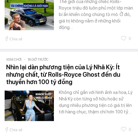
Thế giới của những chiếc Rolls-
Royce triệu đô luôn phủ một lớp màn
bí ẩn khiến công chúng tò mò. Ở đó,
giá trị không nằm ở những khối
động…
0
Chia sẻ
XEM CHƠI
-
18 GIỜ TRƯỚC
Nhìn lại dàn phương tiện của Lý Nhã Kỳ: Ít
nhưng chất, từ Rolls-Royce Ghost đến du
thuyền hơn 100 tỷ đồng
Không chỉ gắn với hình ảnh xa hoa, Lý
Nhã Kỳ còn từng sở hữu hoặc sử
dụng nhiều phương tiện có giá trị lên
tới hàng chục, thậm chí hơn 100 tỷ…
0
Chia sẻ