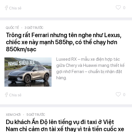
0
Chia sẻ
QUỐC TẾ
-
3 GIỜ TRƯỚC
Trông rất Ferrari nhưng tên nghe như Lexus,
chiếc xe này mạnh 585hp, có thể chạy hơn
850km/sạc
Luxeed RX – mẫu xe điện hợp tác
giữa Chery và Huawei mang thiết kế
gợi nhớ Ferrari – chuẩn bị nhận đặt
hàng.
0
Chia sẻ
XEM CHƠI
-
5 GIỜ TRƯỚC
Du khách Ấn Độ lên tiếng vụ đi taxi ở Việt
Nam chỉ cảm ơn tài xế thay vì trả tiền cuốc xe