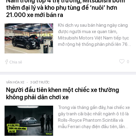
Nằm trong top 4 thị trường, Mitsubishi bơm
thêm đại lý và kho phụ tùng để ‘nuôi’ hơn
21.000 xe mới bán ra
Khi dịch vụ sau bán hàng ngày càng
được người mua xe quan tâm,
Mitsubishi Motors Việt Nam tiếp tục
mở rộng hệ thống phân phối lên 76…
0
Chia sẻ
VĂN HÓA XE
-
3 GIỜ TRƯỚC
Người đầu tiên khen một chiếc xe thường
không phải dân chơi xe
Trong vài tháng gần đây, hai chiếc xe
gây tranh cãi bậc nhất ngành ô tô là
Rolls-Royce Phantom Scintilla và
mẫu Ferrari chạy điện đầu tiên, lần…